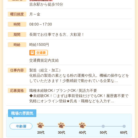
吉永駅から徒歩10分
月～金
曜日頻度
08:00～17:00
時間
長期でお仕事できる方、大歓迎！
期間
時給1500円
時給
交通費
交通費規定内支給
製造（組立・加工）
仕事内容
化粧品の製造の素となる粉の運搬や投入。機械の操作などを
していただきます！少数精鋭で動かれている企業な…
職種未経験OK / ブランクOK / 英語力不要
応募資格
◆未経験OK！〇まずは事前登録だけでもOK！履歴書不要で
気軽にオンライン登録★氏名・職種などを入力す…
職場の雰囲気
年齢層
20代
30代
40代
50代
60代