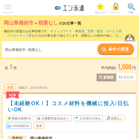
メニュー
気になる!
ログイン
検索
岡山県備前市
×
残業なし
のお仕事一覧
備前市の派遣のお仕事情報です。
オフィスワーク・事務系
、
営業・販売・サービス系
、
クリエイティブ系
などのお仕事を取り揃えています。残業なしの条件の他に、
交通
費別途支給あり
、
職種未経験OK
、
友だちと一緒の応募OK
などのこだわり条件も取り
揃えています。
条件の変更
岡山県備前市 / 残業なし
1
1,500
全
件
平均時給:
円
時給順
新着順
未読
掲載日
2026/08/08
NEW
【未経験OK！】コスメ材料を機械に投入/日払
いOK
職種未経験OK
交通費別途支給あり
土日祝日が休み
残業なし
WEB登録OK
派遣
岡山県備前市
勤務地