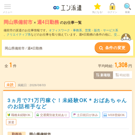
メニュー
気になる!
ログイン
検索
岡山県備前市
×
週4日勤務
のお仕事一覧
備前市の派遣のお仕事情報です。
オフィスワーク・事務系
、
営業・販売・サービス系
、
クリエイティブ系
などのお仕事を取り揃えています。週4日勤務の条件の他に、
交通
費別途支給あり
、
職種未経験OK
、
友だちと一緒の応募OK
などのこだわり条件も取り
揃えています。
条件の変更
岡山県備前市 / 週4日勤務
1
1,308
全
件
平均時給:
円
時給順
新着順
未読
掲載日
2026/08/03
3ヵ月で71万円稼ぐ！未経験OK＊おばあちゃん
のお話相手など
職種未経験OK
交通費別途支給あり
土日祝日が休み
WEB登録OK
派遣
岡山県備前市
勤務地