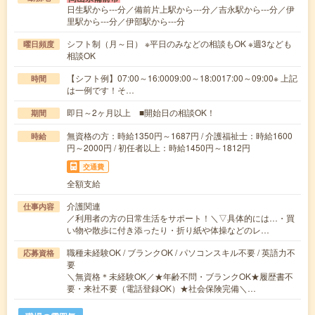
日生駅から---分／備前片上駅から---分／吉永駅から---分／伊
里駅から---分／伊部駅から---分
シフト制（月～日） ※平日のみなどの相談もOK ※週3なども
曜日頻度
相談OK
【シフト例】07:00～16:0009:00～18:0017:00～09:00※ 上記
時間
は一例です！そ…
即日～2ヶ月以上 ■開始日の相談OK！
期間
無資格の方：時給1350円～1687円 / 介護福祉士：時給1600
時給
円～2000円 / 初任者以上：時給1450円～1812円
交通費
全額支給
介護関連
仕事内容
／利用者の方の日常生活をサポート！＼▽具体的には…・買
い物や散歩に付き添ったり・折り紙や体操などのレ…
職種未経験OK / ブランクOK / パソコンスキル不要 / 英語力不
応募資格
要
＼無資格＊未経験OK／★年齢不問・ブランクOK★履歴書不
要・来社不要（電話登録OK）★社会保険完備＼…