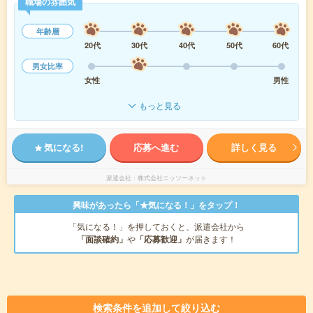
職場の雰囲気
年齢層
20代
30代
40代
50代
60代
男女比率
女性
男性
もっと見る
気になる!
応募へ進む
詳しく見る
派遣会社
株式会社ニッソーネット
興味があったら「★気になる！」をタップ！
「気になる！」を押しておくと、派遣会社から
「面談確約」
や
「応募歓迎」
が届きます！
検索条件を追加して絞り込む