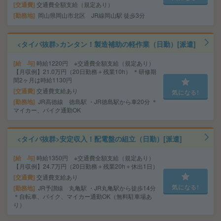
交通費
交通費全額支給（規定あり）
勤務地
岡山県岡山市北区 JR線岡山駅 徒歩3分
<タイパ抜群>カンタン！製造補助の軽作業（日勤）[派遣]
給 与
時給1220円 ※交通費全額支給（規定あり）
【月収例】21.0万円（20日勤務＋残業10h） ＊研修期
間2ヶ月は時給1130円
交通費
交通費支給あり
気になる!
勤務地
JR高徳線 徳島駅 ・JR徳島駅から車20分 ＊
マイカー、バイク通勤OK
<タイパ抜群>安定収入！配電盤の組立（日勤）[派遣]
給 与
時給1350円 ※交通費全額支給（規定あり）
【月収例】24.7万円（20日勤務＋残業20h＋休出1日）
交通費
交通費支給あり
気になる!
勤務地
JR予讃線 丸亀駅 ・JR丸亀駅から徒歩14分
＊自転車、バイク、マイカー通勤OK（無料駐車場あ
り）