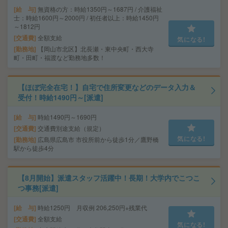
給 与
無資格の方：時給1350円～1687円 / 介護福祉
士：時給1600円～2000円 / 初任者以上：時給1450円
～1812円
交通費
全額支給
気になる!
勤務地
【岡山市北区】北長瀬・東中央町・西大寺
町・田町・福渡など勤務地多数！
【ほぼ完全在宅！】自宅で住所変更などのデータ入力＆
受付！時給1490円～[派遣]
給 与
時給1490円～1690円
交通費
交通費別途支給（規定）
気になる!
勤務地
広島県広島市 市役所前から徒歩1分／鷹野橋
駅から徒歩4分
【8月開始】派遣スタッフ活躍中！長期！大学内でこつこ
つ事務[派遣]
給 与
時給1250円 月収例 206,250円+残業代
交通費
全額支給
気になる!