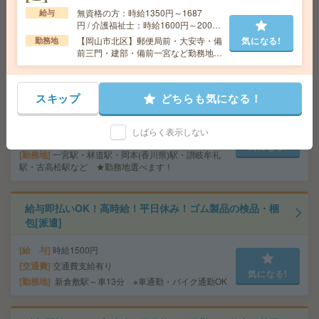
交通費
全額支給
無資格の方：時給1350円～1687
給与
気になる!
円 / 介護福祉士：時給1600円～2000
勤務地
岡山駅前駅徒歩2分、岡山駅徒歩4分
円 / 初任者以上：時給1450円～1812
【岡山市北区】郵便局前・大安寺・備
気になる!
勤務地
円
前三門・建部・備前一宮など勤務地多
数！
＼空いた時間で働く！／日払いOK×1勤務2.5万円も可！
施設での見回りなど[派遣]
スキップ
どちらも気になる！
給 与
時給1400円～ 夜勤時給1700円～ 日収2.5
万円～（夜勤時給1700円×15h）
しばらく表示しない
交通費
交通費全額支給
気になる!
勤務地
一宮駅・林道駅・岡本(香川県)駅・讃岐牟礼
駅・古高松駅など ★勤務地選べます！
給与即払いOK！高時給！平日休み！ゴム製品の検品・梱
包[派遣]
給 与
時給1500円
交通費
交通費支給有り
気になる!
勤務地
新倉敷駅～車13分 ※車通勤・バイク通勤OK