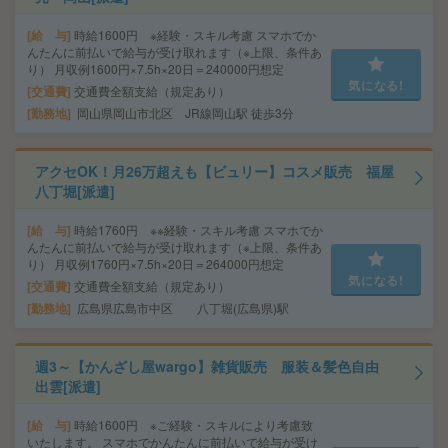
給 与
時給1600円 ※経験・スキル考慮 スマホでか
んたんに前払いで給与が受け取れます（※上限、条件あ
り） 月収例1600円×7.5h×20日＝240000円想定
気になる!
交通費
交通費全額支給（規定あり）
勤務地
岡山県岡山市北区 JR線岡山駅 徒歩3分
アクセOK！月26万超えも【ビュリー】コスメ販売 福屋
八丁堀[派遣]
給 与
時給1760円 ※※経験・スキル考慮 スマホでか
んたんに前払いで給与が受け取れます（※上限、条件あ
り） 月収例1760円×7.5h×20日＝264000円想定
気になる!
交通費
交通費全額支給（規定あり）
勤務地
広島県広島市中区 八丁堀(広島県)駅
週3～【かんざし屋wargo】雑貨販売 服装＆髪色自由
出雲[派遣]
給 与
時給1600円 ※ご経験・スキルにより考慮致
いたします。 スマホでかんたんに前払いで給与が受け