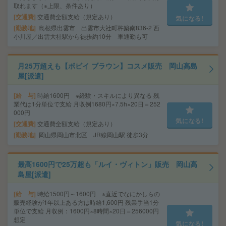
取れます（※上限、条件あり）
交通費
交通費全額支給（規定あり）
気になる!
勤務地
島根県出雲市 出雲市大社町杵築南836-2 西
小川屋／出雲大社駅から徒歩約10分 車通勤も可
月25万超えも【ボビイ ブラウン】コスメ販売 岡山高島
屋[派遣]
給 与
時給1600円 ※経験・スキルにより異なる 残
業代は1分単位で支給 月収例1680円×7.5h×20日＝252
000円
気になる!
交通費
交通費全額支給（規定あり）
勤務地
岡山県岡山市北区 JR線岡山駅 徒歩3分
最高1600円で25万超も「ルイ・ヴィトン」販売 岡山高
島屋[派遣]
給 与
時給1500円～1600円 ※直近でなにかしらの
販売経験が1年以上ある方は時給1,600円 残業手当1分
単位で支給 月収例：1600円×8時間×20日＝256000円
想定
気になる!