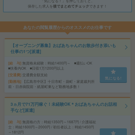
「気になる！」を押しておくと、
保存した求人を
後でまとめてチェック
できます！
あなたの閲覧履歴からのオススメのお仕事です
【オープニング募集】おばあちゃんのお散歩付き添いも
仕事の1つ[派遣]
給 与
無資格未経験：時給1400円～ ■週払いOK
■扶養内OK ■日収1万1200円以上
交通費
交通費全額支給
気になる!
勤務地
【広島市中区】十日市町・袋町・家庭裁判所
前・日赤病院前・紙屋町東など勤務地多数！
3ヵ月で71万円稼ぐ！未経験OK＊おばあちゃんのお話相
手など[派遣]
給 与
無資格の方：時給1350円～1687円 / 介護福祉
士：時給1600円～2000円 / 初任者以上：時給1450円
～1812円