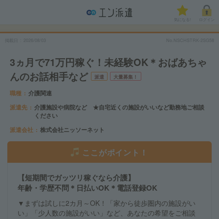
気になる!
ログイン
掲載日
2026/08/03
No.NSCHSTRK-2SG58
3ヵ月で71万円稼ぐ！未経験OK＊おばあちゃ
んのお話相手など
派遣
大量募集！
職種
介護関連
派遣先
介護施設や病院など ★自宅近くの施設がいいなど勤務地ご相談
ください
派遣会社
株式会社ニッソーネット
ここがポイント！
【短期間でガッツリ稼ぐなら介護】
年齢・学歴不問＊日払いOK＊電話登録OK
▼まずは試しに2カ月～OK！「家から徒歩圏内の施設がい
い」「少人数の施設がいい」など、あなたの希望をご相談