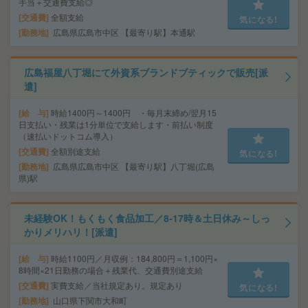
手当＋交通費支給◎
交通費
全額支給
気になる!
勤務地
広島県広島市中区 【最寄り駅】本通駅
広島福屋八丁堀にて外資系ブランドブティックで販売[派
遣]
給 与
時給1400円～1400円 ・毎月末締め/翌月15
日支払い・残業は1分単位で支給します・前払い制度
（速払いドットコム導入）
交通費
全額別途支給
気になる!
勤務地
広島県広島市中区 【最寄り駅】八丁堀(広島
県)駅
未経験OK！もくもく食品加工／8‐17時＆土日休み～しっ
かりメリハリ！[派遣]
給 与
時給1100円／月収例：184,800円＝1,100円×
8時間×21日勤務の場合＋残業代、交通費別途支給
交通費
実費支給／当社規定あり。規定あり
気になる!
勤務地
山口県下関市大和町