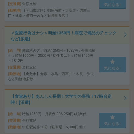
交通費
全額支給
気になる!
勤務地
【岡山市北区】郵便局前・大安寺・備前三
門・建部・備前一宮など勤務地多数！
＜医療行為はナシ＞時給1350円！病院で備品のチェック
など[派遣]
給 与
無資格の方：時給1350円～1687円 / 介護福祉
士：時給1600円～2000円 / 初任者以上：時給1450円
～1812円
交通費
全額支給
気になる!
勤務地
【倉敷市】倉敷・水島・西富井・木見・弥生
など勤務地多数！
【食堂あり】あんしん長期！大学での事務！17時台定
時！[派遣]
給 与
時給1250円 月収例 206,250円+残業代
交通費
全額支給
気になる!
勤務地
中庄駅徒歩12分（駐車場：5,300円/月）