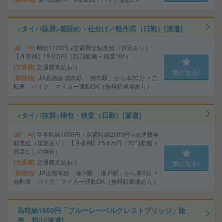
<タイパ抜群>箱詰め・仕分け／軽作業（日勤）[派遣]
給 与
時給1100円 ※交通費全額支給（規定あり）
【月収例】19.0万円（22日勤務＋残業10h）
交通費
交通費支給あり
気になる!
勤務地
JR高徳線 徳島駅 「徳島駅」から車20分 ＊自
転車、バイク、マイカー通勤OK（無料駐車場あり）
<タイパ抜群>梱包・検査（日勤）[派遣]
給 与
基本時給1600円・深夜時給2000円 ※交通費全
額支給（規定あり） 【月収例】25.6万円（20日勤務 ※
残業なしの場合）
交通費
交通費支給あり
気になる!
勤務地
JR山陽本線 瀬戸駅 「瀬戸駅」から車6分 ＊
自転車、バイク、マイカー通勤OK（無料駐車場あり）
高時給1600円「ブルーレーベルクレストブリッジ」販
売 岡山[派遣]