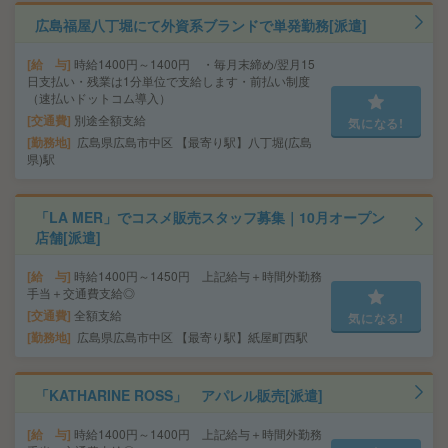
広島福屋八丁堀にて外資系ブランドで単発勤務[派遣]
給 与
時給1400円～1400円 ・毎月末締め/翌月15
日支払い・残業は1分単位で支給します・前払い制度
（速払いドットコム導入）
交通費
別途全額支給
気になる!
勤務地
広島県広島市中区 【最寄り駅】八丁堀(広島
県)駅
「LA MER」でコスメ販売スタッフ募集｜10月オープン
店舗[派遣]
給 与
時給1400円～1450円 上記給与＋時間外勤務
手当＋交通費支給◎
交通費
全額支給
気になる!
勤務地
広島県広島市中区 【最寄り駅】紙屋町西駅
「KATHARINE ROSS」 アパレル販売[派遣]
給 与
時給1400円～1400円 上記給与＋時間外勤務