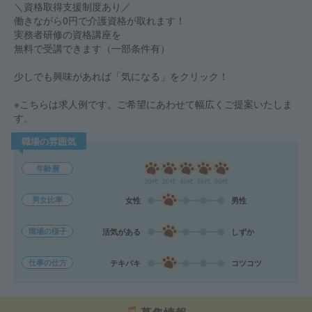
＼資格取得支援制度あり／
働きながら0円で介護資格が取れます！
実務者研修の資格講座を
無料で受講できます（一部条件有）
少しでも興味があれば「気になる」をクリック！
※こちらは求人例です。ご希望にあわせて幅広くご提案いたしま
す。
職場の雰囲気
年齢層
20代
30代
40代
50代
60代
男女比率
女性
男性
職場の様子
活気がある
しずか
仕事の仕方
テキパキ
コツコツ