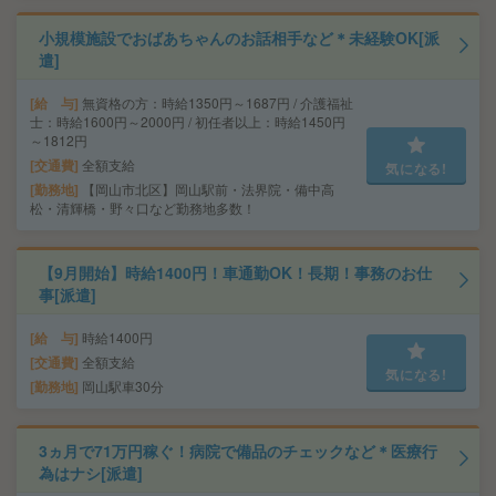
小規模施設でおばあちゃんのお話相手など＊未経験OK[派
遣]
給 与
無資格の方：時給1350円～1687円 / 介護福祉
士：時給1600円～2000円 / 初任者以上：時給1450円
～1812円
交通費
全額支給
気になる!
勤務地
【岡山市北区】岡山駅前・法界院・備中高
松・清輝橋・野々口など勤務地多数！
【9月開始】時給1400円！車通勤OK！長期！事務のお仕
事[派遣]
給 与
時給1400円
交通費
全額支給
気になる!
勤務地
岡山駅車30分
3ヵ月で71万円稼ぐ！病院で備品のチェックなど＊医療行
為はナシ[派遣]