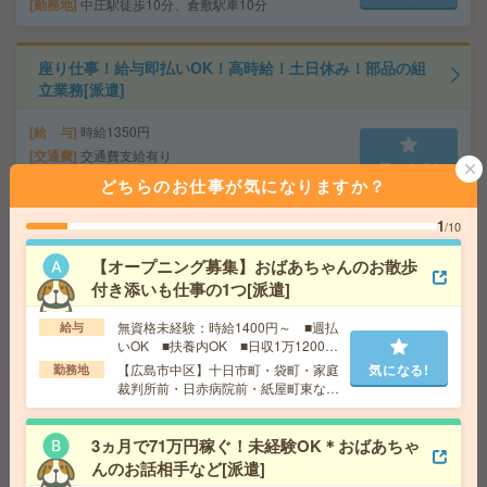
勤務地
中庄駅徒歩10分、倉敷駅車10分
座り仕事！給与即払いOK！高時給！土日休み！部品の組
立業務[派遣]
給 与
時給1350円
交通費
交通費支給有り
気になる!
勤務地
里庄駅～車5分 ※車通勤・バイク通勤OK
どちらのお仕事が気になりますか？
1
/10
【8月開始】時給1300円！未経験OK×カンタン事務のお仕
事[派遣]
【オープニング募集】おばあちゃんのお散歩
付き添いも仕事の1つ[派遣]
給 与
時給1300円 月収例 190,580円
無資格未経験：時給1400円～ ■週払
給与
交通費
全額支給
気になる!
いOK ■扶養内OK ■日収1万1200円
勤務地
岡山駅前駅徒歩2分、岡山駅徒歩4分
以上
【広島市中区】十日市町・袋町・家庭
気になる!
勤務地
裁判所前・日赤病院前・紙屋町東など
勤務地多数！
《直接雇用実績あり》郵便物管理やデータ入力など！時
給1300円[派遣]
3ヵ月で71万円稼ぐ！未経験OK＊おばあちゃ
んのお話相手など[派遣]
給 与
時給1300円 月収例 190,580円