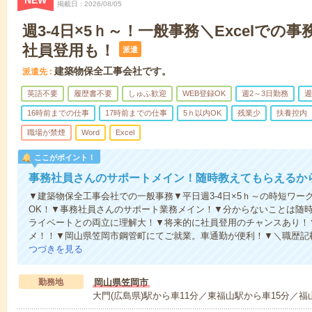
NEW
掲載日
2026/08/05
週3-4日×5ｈ～！一般事務＼Excelでの
社員登用も！
派遣
建築物保全工事会社です。
派遣先
英語不要
履歴書不要
しゅふ歓迎
WEB登録OK
週2～3日勤務
週
16時前までの仕事
17時前までの仕事
5ｈ以内OK
残業少
扶養控内
職場が禁煙
Word
Excel
ここがポイント！
事務社員さんのサポートメイン！随時教えてもらえるか
▼建築物保全工事会社での一般事務▼平日週3-4日×5ｈ～の時短ワーク
OK！▼事務社員さんのサポート業務メイン！▼分からないことは随
ライベートとの両立に理解大！▼将来的に社員登用のチャンスあり！
メ！！▼岡山県笠岡市鋼管町にてご就業。車通勤が便利！▼＼職歴記
つづきを見る
勤務地
岡山県笠岡市
大門(広島県)駅から車11分／東福山駅から車15分／福