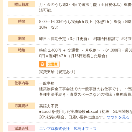
曜日頻度
月～金のうち週3～4日で選択可能（土日祝休み）※将
談可能。
時間
8:00～16:00のうち実働5ｈ以上（休憩1ｈ）※例：8時
16時 など
期間
即日～長期予定（3ヶ月更新） ※開始日相談可 ※将
時給
時給 1,400円 ＋ 交通費 ＜月収例＞ ・84,000円＝週
0円＝週4日×7ｈ（月16日勤務した場合）
交通費
実費支給（規定あり）
仕事内容
一般事務
建築物保全工事会社での一般事務のお仕事です。・伝
各種申請手続き・食堂スペースなどの掃除（事務職員
応募資格
英語力不要
■Excelを使用した実務経験■Excel（初級 SUM関
20h未満の場合、日雇い要件に該当す…
つづきを見る
派遣会社
エンプロ株式会社 広島オフィス