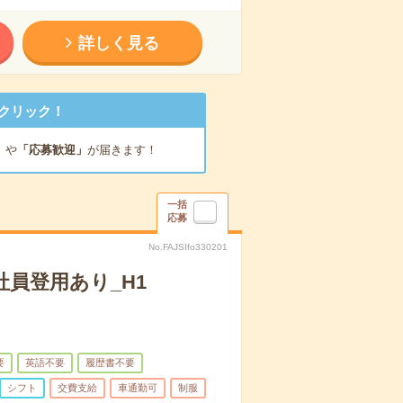
詳しく見る
クリック！
」
や
「応募歓迎」
が届きます！
一括
応募
No.FAJSIfo330201
員登用あり_H1
要
英語不要
履歴書不要
シフト
交費支給
車通勤可
制服