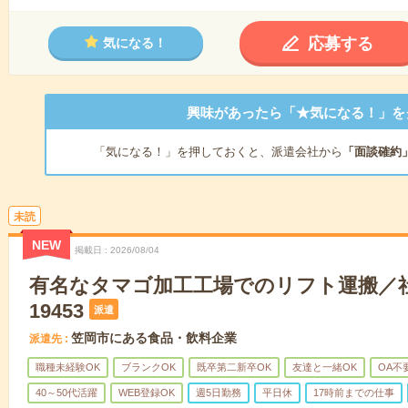
応募する
気になる！
興味があったら「★気になる！」を
「気になる！」を押しておくと、派遣会社から
「面談確約
未読
NEW
掲載日
2026/08/04
有名なタマゴ加工工場でのリフト運搬／社
19453
派遣
笠岡市にある食品・飲料企業
派遣先
職種未経験OK
ブランクOK
既卒第二新卒OK
友達と一緒OK
OA不
40～50代活躍
WEB登録OK
週5日勤務
平日休
17時前までの仕事