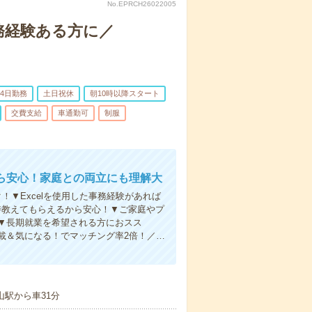
No.EPRCH26022005
事務経験ある方に／
4日勤務
土日祝休
朝10時以降スタート
交費支給
車通勤可
制服
ら安心！家庭との両立にも理解大
！▼Excelを使用した事務経験があれば
時教えてもらえるから安心！▼ご家庭やプ
▼長期就業を希望される方におスス
載＆気になる！でマッチング率2倍！／…
山駅から車31分