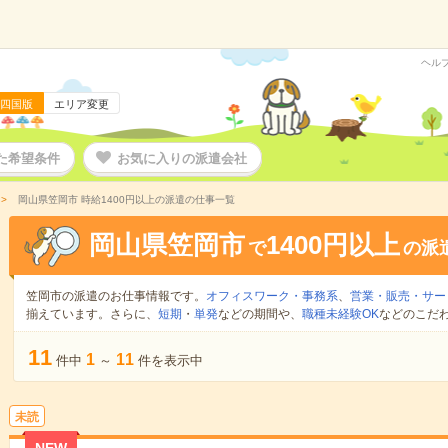
ヘル
四国版
エリア変更
た希望条件
お気に入りの派遣会社
岡山県笠岡市 時給1400円以上の派遣の仕事一覧
岡山県笠岡市
1400円以上
で
の派
笠岡市の派遣のお仕事情報です。
オフィスワーク・事務系
、
営業・販売・サー
揃えています。さらに、
短期
・
単発
などの期間や、
職種未経験OK
などのこだ
11
1
11
件中
～
件を表示中
未読