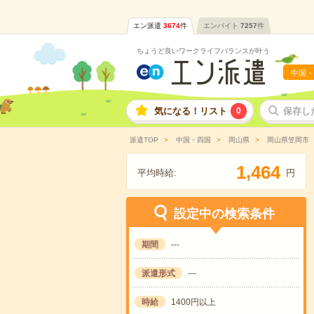
エン派遣
3674
件
エンバイト
7257
件
ちょうど良いワークライフバランスが叶う
中国・
気になる！リスト
0
保存し
派遣TOP
中国・四国
岡山県
岡山県笠岡市
,
1
4
6
4
平均時給:
円
設定中の検索条件
期間
---
派遣形式
---
時給
1400円以上