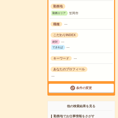
勤務地
笠岡市
勤務エリア
職種
---
こだわりINDEX
---
絶対
---
できれば
キーワード
---
あなたのプロフィール
---
条件の変更
他の検索結果を見る
勤務地でお仕事情報をさがす