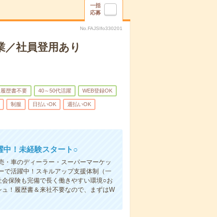
一括
応募
No.FAJSIfo330201
業／社員登用あり
履歴書不要
40～50代活躍
WEB登録OK
制服
日払いOK
週払いOK
躍中！未経験スタート○
売・車のディーラー・スーパーマーケッ
ーで活躍中！スキルアップ支援体制（一
社会保険も完備で長く働きやすい環境○お
シュ！履歴書＆来社不要なので、まずはW