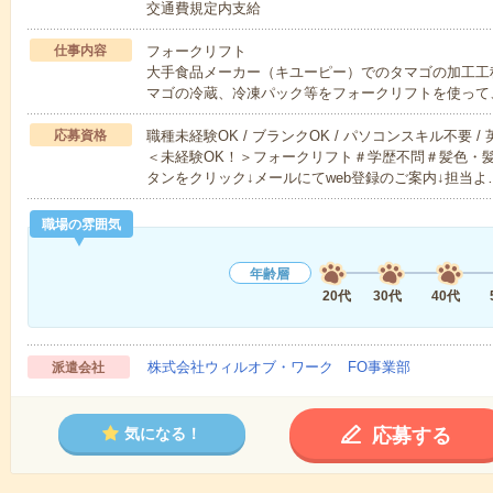
交通費規定内支給
仕事内容
フォークリフト
大手食品メーカー（キユーピー）でのタマゴの加工工
マゴの冷蔵、冷凍パック等をフォークリフトを使って
応募資格
職種未経験OK / ブランクOK / パソコンスキル不要 /
＜未経験OK！＞フォークリフト＃学歴不問＃髪色・
タンをクリック↓メールにてweb登録のご案内↓担当よ
職場の雰囲気
年齢層
20代
30代
40代
株式会社ウィルオブ・ワーク FO事業部
派遣会社
応募する
気になる！