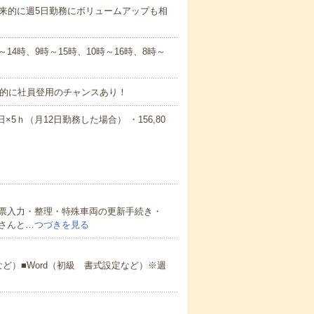
来的に週5日勤務にボリュームアップも相
～14時、9時～15時、10時～16時、8時～
来的に社員登用のチャンスあり！
3日×5ｈ（月12日勤務した場合） ・156,80
票入力・整理・特殊車両の更新手続き・
さんと…
つづきを見る
数など）■Word（初級 書式設定など）※週