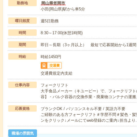
勤務地
岡山県笠岡市
小田(岡山県)駅から車5分
曜日頻度
週5日勤務
時間
8:30～17:00(休憩1時間)
期間
即日～長期（3ヶ月以上） 最短で応募開始から1週間
時給
時給1450円
交通費
交通費規定内支給
仕事内容
フォークリフト
大手食品メーカー（キユーピー）で、フォークリフト
容】・バルク容器の交換作業・廃棄物コンテナの運搬
応募資格
ブランクOK / パソコンスキル不要 / 英語力不要
ご経験のある方フォークリフト＃学歴不問＃髪色・髪
ンをクリック↓メールにてweb登録のご案内↓担当より
職場の雰囲気