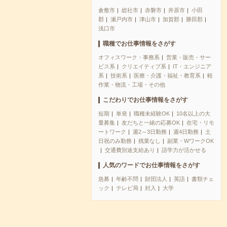
倉敷市
総社市
赤磐市
井原市
小田
郡
瀬戸内市
津山市
加賀郡
勝田郡
浅口市
職種でお仕事情報をさがす
オフィスワーク・事務系
営業・販売・サー
ビス系
クリエイティブ系
IT・エンジニア
系
技術系
医療・介護・福祉・教育系
軽
作業・物流・工場・その他
こだわりでお仕事情報をさがす
短期
単発
職種未経験OK
10名以上の大
量募集
友だちと一緒の応募OK
在宅・リモ
ートワーク
週2～3日勤務
週4日勤務
土
日祝のみ勤務
残業なし
副業・WワークOK
交通費別途支給あり
語学力が活かせる
人気のワードでお仕事情報をさがす
急募
年齢不問
財団法人
英語
書類チェ
ック
テレビ局
封入
大学