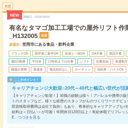
未読
NEW
掲載日
2026/08/04
有名なタマゴ加工工場での屋外リフト作
_H132005
派遣
笠岡市にある食品・飲料企業
派遣先
ブランクOK
既卒第二新卒OK
友達と一緒OK
OA不要
英語不要
週5日勤務
平日休
17時前までの仕事
シフト
交費支給
車通勤可
職場が禁煙
派遣多
電話対応なし
ルーティン
自転車・バイクOK
ここがポイント！
キャリアチェンジ大歓迎○20代～40代と幅広い世代が活
【キャリアチェンジ歓迎！】前職の経験は様々！アパレルや携帯の販
トのスタッフなど。様々な経歴のスタッフがものづくりワークデビュ
部資格取得費用は会社で負担）もあり、将来的なキャリアアップも○
給料は＜日払い＞が可能！年間休日120日以上！有給休暇でリフレッ
E…
つづきを見る