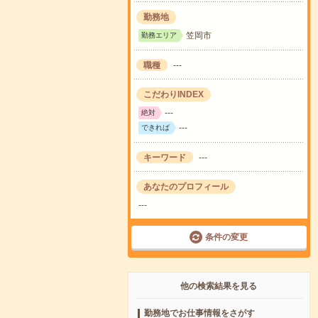
勤務地
笠岡市
勤務エリア
職種
---
こだわりINDEX
---
絶対
---
できれば
キーワード
---
あなたのプロフィール
---
条件の変更
他の検索結果を見る
勤務地でお仕事情報をさがす