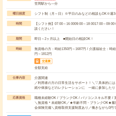
笠岡駅から---分
曜日頻度
シフト制（月～日）※平日のみなどの相談もOK※週3
時間
【シフト例】07:00～16:0009:00～18:0017:00
談ください！
期間
即日～2ヶ月以上 ■開始日の相談OK！
時給
無資格の方：時給1350円～1687円 / 介護福祉士：時給1
円～1812円
交通費
全額支給
仕事内容
介護関連
／利用者の方の日常生活をサポート！＼▽具体的には
紙や体操などのレクレーションに 一緒に参加したり
応募資格
職種未経験OK / ブランクOK / パソコンスキル不要 /
＼無資格＊未経験OK／★年齢不問・ブランクOK★履
会保険完備＼資格取得支援制度あり／働きながら0円