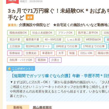
NEW
掲載日
2026/08/06
3ヵ月で71万円稼ぐ！未経験OK＊おば
手など
派遣
介護施設や病院など ★自宅近くの施設がいいなど勤務地
派遣先
職種未経験OK
社会人未経験OK
ブランクOK
既卒第二新卒OK
10
英語不要
履歴書不要
40～50代活躍
しゅふ歓迎
WEB登録OK
週
土日祝休
朝10時以降スタート
16時前までの仕事
17時前までの仕事
医療福祉
交費支給
車通勤可
大手
制服
日払いOK
職場が禁
自転車・バイクOK
看護師
介護士
ここがポイント！
【短期間でガッツリ稼ぐなら介護】年齢・学歴不問＊日払
▼まずは試しに2カ月～OK！「家から徒歩圏内の施設がいい」「少
ご相談ください！ニッソーネットのスタッフがお仕事をご紹介します
や利用者さんのお名前を覚えるところから始まります。いきなり難し
募ください。
勤務地
岡山県笠岡市