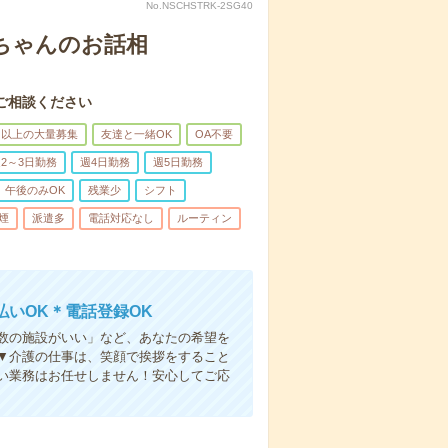
No.NSCHSTRK-2SG40
あちゃんのお話相
ご相談ください
名以上の大量募集
友達と一緒OK
OA不要
2～3日勤務
週4日勤務
週5日勤務
午後のみOK
残業少
シフト
煙
派遣多
電話対応なし
ルーティン
いOK＊電話登録OK
人数の施設がいい」など、あなたの希望を
▼介護の仕事は、笑顔で挨拶をすること
い業務はお任せしません！安心してご応