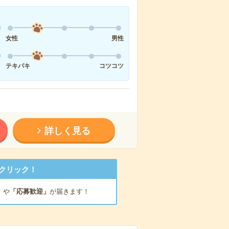
女性
男性
テキパキ
コツコツ
詳しく見る
クリック！
」
や
「応募歓迎」
が届きます！