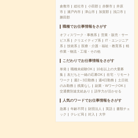
倉敷市
総社市
小田郡
赤磐市
井原
市
瀬戸内市
津山市
加賀郡
浅口市
勝田郡
職種でお仕事情報をさがす
オフィスワーク・事務系
営業・販売・サー
ビス系
クリエイティブ系
IT・エンジニア
系
技術系
医療・介護・福祉・教育系
軽
作業・物流・工場・その他
こだわりでお仕事情報をさがす
単発
職種未経験OK
10名以上の大量募
集
友だちと一緒の応募OK
在宅・リモート
ワーク
週2～3日勤務
週4日勤務
土日祝
のみ勤務
残業なし
副業・WワークOK
交通費別途支給あり
語学力が活かせる
人気のワードでお仕事情報をさがす
急募
年齢不問
財団法人
英語
書類チェ
ック
テレビ局
封入
大学