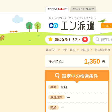
エン派遣
3585
件
エンバイト
7257
件
ちょうど良いワークライフバランスが叶う
中国・
気になる！リスト
0
保存し
派遣TOP
中国・四国
岡山県
岡山県笠岡市
,
1
3
5
0
平均時給:
円
設定中の検索条件
期間
短期
派遣形式
---
時給
---