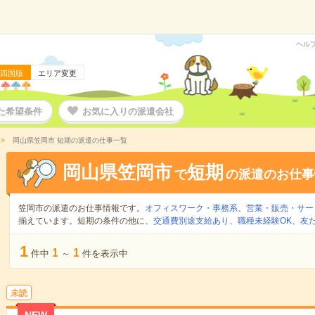
ヘル
四国版
エリア変更
た希望条件
お気に入りの派遣会社
岡山県笠岡市 短期の派遣の仕事一覧
岡山県笠岡市
短期
で
の派遣のお仕事
笠岡市の派遣のお仕事情報です。
オフィスワーク・事務系
、
営業・販売・サー
揃えています。短期の条件の他に、
交通費別途支給あり
、
職種未経験OK
、
友
1
1
1
件中
～
件を表示中
未読