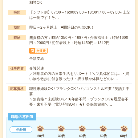
相談OK
【シフト例】07:00～16:0009:00～18:0017:00～09:00※ 上記
時間
は一例です！そ…
即日～2ヶ月以上 ■開始日の相談OK！
期間
無資格の方：時給1350円～1687円 / 介護福祉士：時給1600
時給
円～2000円 / 初任者以上：時給1450円～1812円
交通費
全額支給
介護関連
仕事内容
／利用者の方の日常生活をサポート！＼▽具体的には…・買
い物や散歩に付き添ったり・折り紙や体操などのレ…
職種未経験OK / ブランクOK / パソコンスキル不要 / 英語力不
応募資格
要
＼無資格＊未経験OK／★年齢不問・ブランクOK★履歴書不
要・来社不要（電話登録OK）★社会保険完備＼…
職場の雰囲気
年齢層
20代
30代
40代
50代
60代