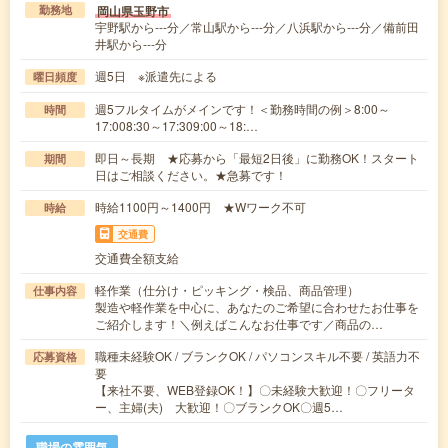
岡山県玉野市
勤務地
宇野駅から---分／常山駅から---分／八浜駅から---分／備前田
井駅から---分
週5日 ※派遣先による
曜日頻度
週5フルタイムがメインです！＜勤務時間の例＞8:00～
時間
17:008:30～17:309:00～18:…
即日～長期 ★応募から「最短2日後」に勤務OK！スタート
期間
日はご相談ください。★急募です！
時給1100円～1400円 ★Wワーク不可
時給
交通費
交通費全額支給
軽作業（仕分け・ピッキング・検品、商品管理）
仕事内容
製造や軽作業を中心に、あなたのご希望に合わせたお仕事を
ご紹介します！＼例えばこんなお仕事です／商品の…
職種未経験OK / ブランクOK / パソコンスキル不要 / 英語力不
応募資格
要
【来社不要、WEB登録OK！】〇未経験大歓迎！〇フリータ
ー、主婦(夫) 大歓迎！〇ブランクOK〇週5…
職場の雰囲気