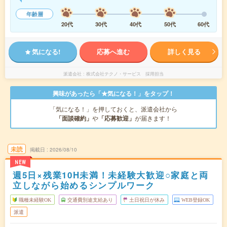
年齢層
20代
30代
40代
50代
60代
気になる!
応募へ進む
詳しく見る
派遣会社
株式会社テクノ・サービス 採用担当
興味があったら「★気になる！」をタップ！
「気になる！」を押しておくと、派遣会社から
「面談確約」
や
「応募歓迎」
が届きます！
未読
掲載日
2026/08/10
NEW
週5日×残業10H未満！未経験大歓迎○家庭と両
立しながら始めるシンプルワーク
職種未経験OK
交通費別途支給あり
土日祝日が休み
WEB登録OK
派遣