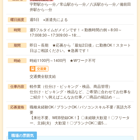
宇野駅から---分／常山駅から---分／八浜駅から---分／備前田
井駅から---分
週5日 ※派遣先による
曜日頻度
週5フルタイムがメインです！＜勤務時間の例＞8:00～
時間
17:008:30～17:309:00～18:…
即日～長期 ★応募から「最短2日後」に勤務OK！スタート
期間
日はご相談ください。★急募です！
時給1100円～1400円 ★Wワーク不可
時給
交通費
交通費全額支給
軽作業（仕分け・ピッキング・検品、商品管理）
仕事内容
仕分け・ピッキング・検品など、ご希望に合わせてお仕事を
ご紹介！＼例えばこんなお仕事／〇商品の箱詰め・…
職種未経験OK / ブランクOK / パソコンスキル不要 / 英語力不
応募資格
要
【来社不要、WEB登録OK！】〇未経験大歓迎！〇フリータ
ー、主婦(夫) 大歓迎！〇ブランクOK〇週5…
職場の雰囲気