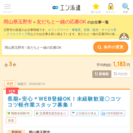
メニュー
気になる!
ログイン
検索
岡山県玉野市
×
友だちと一緒の応募OK
のお仕事一覧
玉野市の派遣のお仕事情報です。
オフィスワーク・事務系
、
営業・販売・サービス系
、
クリエイティブ系
などのお仕事を取り揃えています。友だちと一緒の応募OKの条件
の他に、
交通費別途支給あり
、
職種未経験OK
、
週4日勤務
などのこだわり条件も取り
揃えています。
条件の変更
岡山県玉野市 / 友だちと一緒の応募OK
3
1,183
全
件
平均時給:
円
時給順
新着順
未読
掲載日
2026/08/10
NEW
長期×安心＊WEB登録OK！未経験歓迎〇コツ
コツ軽作業スタッフ募集！
職種未経験OK
交通費別途支給あり
土日祝日が休み
WEB登録OK
派遣
岡山県玉野市
勤務地