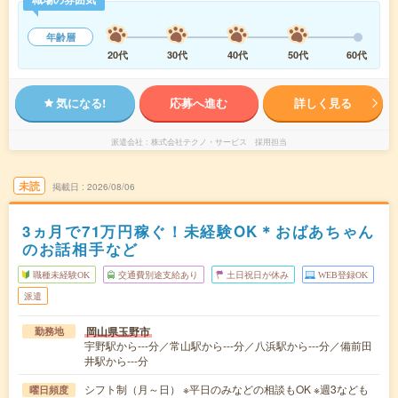
年齢層
20代
30代
40代
50代
60代
気になる!
応募へ進む
詳しく見る
派遣会社
株式会社テクノ・サービス 採用担当
未読
掲載日
2026/08/06
3ヵ月で71万円稼ぐ！未経験OK＊おばあちゃん
のお話相手など
職種未経験OK
交通費別途支給あり
土日祝日が休み
WEB登録OK
派遣
岡山県玉野市
勤務地
宇野駅から---分／常山駅から---分／八浜駅から---分／備前田
井駅から---分
シフト制（月～日） ※平日のみなどの相談もOK ※週3なども
曜日頻度