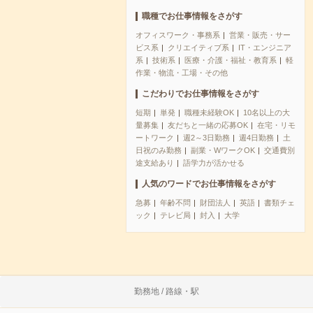
職種でお仕事情報をさがす
オフィスワーク・事務系
営業・販売・サー
ビス系
クリエイティブ系
IT・エンジニア
系
技術系
医療・介護・福祉・教育系
軽
作業・物流・工場・その他
こだわりでお仕事情報をさがす
短期
単発
職種未経験OK
10名以上の大
量募集
友だちと一緒の応募OK
在宅・リモ
ートワーク
週2～3日勤務
週4日勤務
土
日祝のみ勤務
副業・WワークOK
交通費別
途支給あり
語学力が活かせる
人気のワードでお仕事情報をさがす
急募
年齢不問
財団法人
英語
書類チェ
ック
テレビ局
封入
大学
勤務地 / 路線・駅