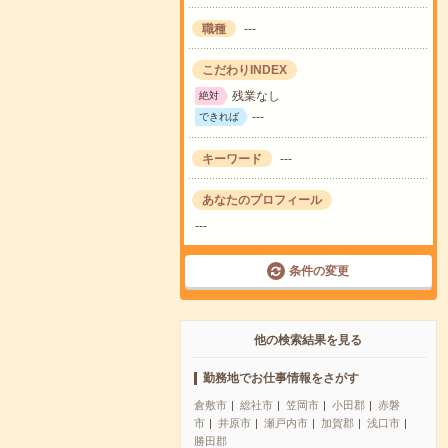
職種
---
こだわりINDEX
残業なし
絶対
---
できれば
キーワード
---
あなたのプロフィール
---
条件の変更
他の検索結果を見る
勤務地でお仕事情報をさがす
倉敷市
総社市
笠岡市
小田郡
赤磐
市
井原市
瀬戸内市
加賀郡
浅口市
勝田郡