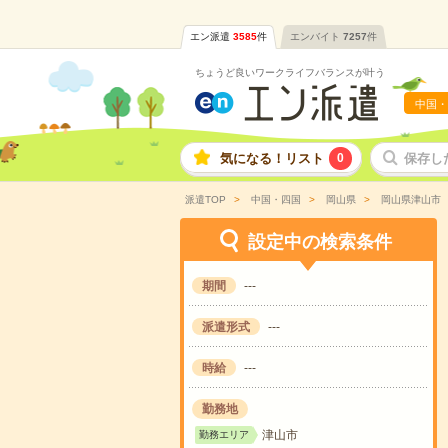
エン派遣
3585
件
エンバイト
7257
件
ちょうど良いワークライフバランスが叶う
中国・
気になる！リスト
0
保存し
派遣TOP
中国・四国
岡山県
岡山県津山市
設定中の検索条件
期間
---
派遣形式
---
時給
---
勤務地
津山市
勤務エリア