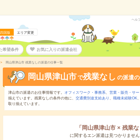
ヘル
四国版
エリア変更
た希望条件
お気に入りの派遣会社
岡山県津山市 残業なしの派遣の仕事一覧
岡山県津山市
残業なし
で
の派遣の
津山市の派遣のお仕事情報です。
オフィスワーク・事務系
、
営業・販売・サー
揃えています。残業なしの条件の他に、
交通費別途支給あり
、
職種未経験OK
取り揃えています。
「
岡山県津山市
×
残業な
に関するエン派遣は見つかりません