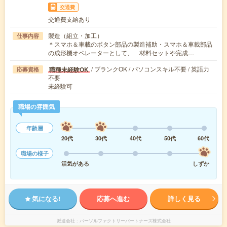
交通費
交通費支給あり
製造（組立・加工）
仕事内容
＊スマホ＆車載のボタン部品の製造補助・スマホ＆車載部品
の成形機オペレーターとして、 材料セットや完成…
/ ブランクOK / パソコンスキル不要 / 英語力
職種未経験OK
応募資格
不要
未経験可
職場の雰囲気
年齢層
20代
30代
40代
50代
60代
職場の様子
活気がある
しずか
気になる!
応募へ進む
詳しく見る
派遣会社
パーソルファクトリーパートナーズ株式会社