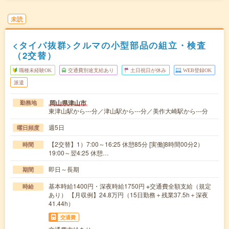
未読
<タイパ抜群>クルマの小型部品の組立・検査
（2交替）
職種未経験OK
交通費別途支給あり
土日祝日が休み
WEB登録OK
派遣
岡山県津山市
勤務地
東津山駅から---分／津山駅から---分／美作大崎駅から---分
週5日
曜日頻度
【2交替】1）7:00～16:25 休憩85分 [実働]8時間00分2）
時間
19:00～翌4:25 休憩…
即日～長期
期間
基本時給1400円・深夜時給1750円 ※交通費全額支給（規定
時給
あり） 【月収例】24.8万円（15日勤務＋残業37.5h＋深夜
41.44h）
交通費