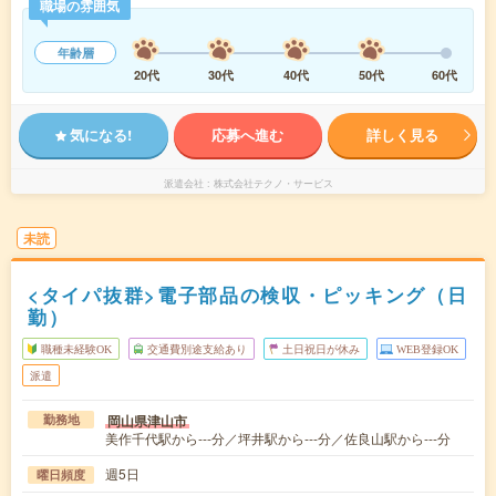
職場の雰囲気
年齢層
20代
30代
40代
50代
60代
気になる!
応募へ進む
詳しく見る
派遣会社
株式会社テクノ・サービス
未読
<タイパ抜群>電子部品の検収・ピッキング（日
勤）
職種未経験OK
交通費別途支給あり
土日祝日が休み
WEB登録OK
派遣
岡山県津山市
勤務地
美作千代駅から---分／坪井駅から---分／佐良山駅から---分
週5日
曜日頻度