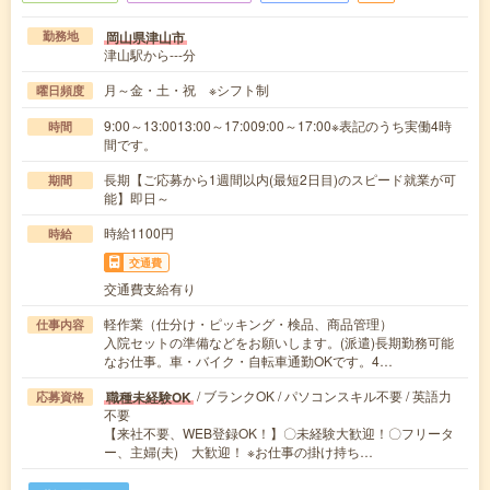
岡山県津山市
勤務地
津山駅から---分
月～金・土・祝 ※シフト制
曜日頻度
9:00～13:0013:00～17:009:00～17:00※表記のうち実働4時
時間
間です。
長期【ご応募から1週間以内(最短2日目)のスピード就業が可
期間
能】即日～
時給1100円
時給
交通費
交通費支給有り
軽作業（仕分け・ピッキング・検品、商品管理）
仕事内容
入院セットの準備などをお願いします。(派遣)長期勤務可能
なお仕事。車・バイク・自転車通勤OKです。4…
/ ブランクOK / パソコンスキル不要 / 英語力
職種未経験OK
応募資格
不要
【来社不要、WEB登録OK！】〇未経験大歓迎！〇フリータ
ー、主婦(夫) 大歓迎！ ※お仕事の掛け持ち…