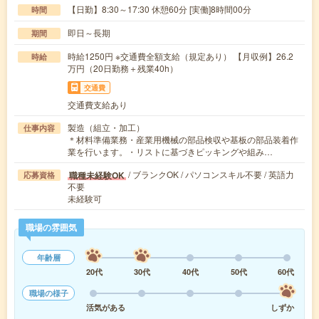
【日勤】8:30～17:30 休憩60分 [実働]8時間00分
時間
即日～長期
期間
時給1250円 ※交通費全額支給（規定あり） 【月収例】26.2
時給
万円（20日勤務＋残業40h）
交通費
交通費支給あり
製造（組立・加工）
仕事内容
＊材料準備業務・産業用機械の部品検収や基板の部品装着作
業を行います。・リストに基づきピッキングや組み…
/ ブランクOK / パソコンスキル不要 / 英語力
職種未経験OK
応募資格
不要
未経験可
職場の雰囲気
年齢層
20代
30代
40代
50代
60代
職場の様子
活気がある
しずか