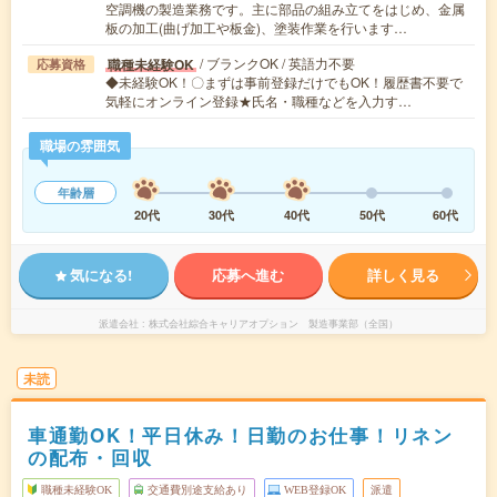
空調機の製造業務です。主に部品の組み立てをはじめ、金属
板の加工(曲げ加工や板金)、塗装作業を行います…
/ ブランクOK / 英語力不要
職種未経験OK
応募資格
◆未経験OK！〇まずは事前登録だけでもOK！履歴書不要で
気軽にオンライン登録★氏名・職種などを入力す…
職場の雰囲気
年齢層
20代
30代
40代
50代
60代
気になる!
応募へ進む
詳しく見る
派遣会社
株式会社綜合キャリアオプション 製造事業部（全国）
未読
車通勤OK！平日休み！日勤のお仕事！リネン
の配布・回収
職種未経験OK
交通費別途支給あり
WEB登録OK
派遣