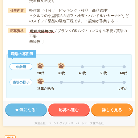
交通費支給あり
軽作業（仕分け・ピッキング・検品、商品管理）
仕事内容
＊クルマの小型部品の組立・検査・ハンドルやカーナビなど
のスイッチ部品の製造工程です。・設備が作業する…
/ ブランクOK / パソコンスキル不要 / 英語力
職種未経験OK
応募資格
不要
未経験可
職場の雰囲気
年齢層
20代
30代
40代
50代
60代
職場の様子
活気がある
しずか
気になる!
応募へ進む
詳しく見る
派遣会社
パーソルファクトリーパートナーズ株式会社