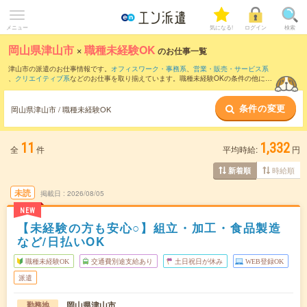
メニュー
気になる!
ログイン
検索
岡山県津山市
×
職種未経験OK
のお仕事一覧
津山市の派遣のお仕事情報です。
オフィスワーク・事務系
、
営業・販売・サービス系
、
クリエイティブ系
などのお仕事を取り揃えています。職種未経験OKの条件の他に、
交通費別途支給あり
、
友だちと一緒の応募OK
、
週4日勤務
などのこだわり条件も取り
揃えています。
条件の変更
岡山県津山市 / 職種未経験OK
11
1,332
全
件
平均時給:
円
時給順
新着順
未読
掲載日
2026/08/05
NEW
【未経験の方も安心○】組立・加工・食品製造
など/日払いOK
職種未経験OK
交通費別途支給あり
土日祝日が休み
WEB登録OK
派遣
岡山県津山市
勤務地