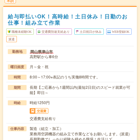
未読
給与即払いOK！高時給！土日休み！日勤のお
仕事！組み立て作業
職種未経験OK
交通費別途支給あり
土日祝日が休み
WEB登録OK
派遣
岡山県津山市
勤務地
高野駅から車6分
月～金・祝
曜日頻度
8:00～17:00※表記のうち実働8時間です。
時間
長期【ご応募から1週間以内(最短2日目)のスピード就業が可
期間
能】即日～
時給1250円
時給
交通費
交通費支給有り
製造（組立・加工）
仕事内容
業務用空調機器の組み立て作業などをお願いします。(派遣)
長期勤務でしっかり経験を積める職場！生活リズ…