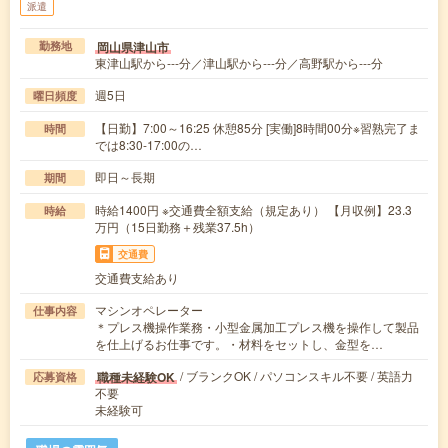
派遣
岡山県津山市
勤務地
東津山駅から---分／津山駅から---分／高野駅から---分
週5日
曜日頻度
【日勤】7:00～16:25 休憩85分 [実働]8時間00分※習熟完了ま
時間
では8:30-17:00の…
即日～長期
期間
時給1400円 ※交通費全額支給（規定あり） 【月収例】23.3
時給
万円（15日勤務＋残業37.5h）
交通費
交通費支給あり
マシンオペレーター
仕事内容
＊プレス機操作業務・小型金属加工プレス機を操作して製品
を仕上げるお仕事です。・材料をセットし、金型を…
/ ブランクOK / パソコンスキル不要 / 英語力
職種未経験OK
応募資格
不要
未経験可