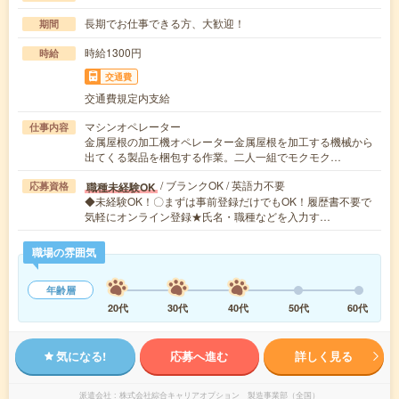
長期でお仕事できる方、大歓迎！
期間
時給1300円
時給
交通費
交通費規定内支給
マシンオペレーター
仕事内容
金属屋根の加工機オペレーター金属屋根を加工する機械から
出てくる製品を梱包する作業。二人一組でモクモク…
/ ブランクOK / 英語力不要
職種未経験OK
応募資格
◆未経験OK！〇まずは事前登録だけでもOK！履歴書不要で
気軽にオンライン登録★氏名・職種などを入力す…
職場の雰囲気
年齢層
20代
30代
40代
50代
60代
気になる!
応募へ進む
詳しく見る
派遣会社
株式会社綜合キャリアオプション 製造事業部（全国）