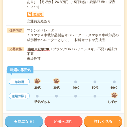
あり） 【月収例】24.8万円（15日勤務＋残業37.5h＋深夜
41.44h）
交通費
交通費支給あり
マシンオペレーター
仕事内容
＊スマホ＆車載部品製造オペレーター・スマホ＆車載部品の
成形機オペレーターとして、 材料セットや完成品…
/ ブランクOK / パソコンスキル不要 / 英語力
職種未経験OK
応募資格
不要
未経験可
職場の雰囲気
年齢層
20代
30代
40代
50代
60代
職場の様子
活気がある
しずか
気になる!
応募へ進む
詳しく見る