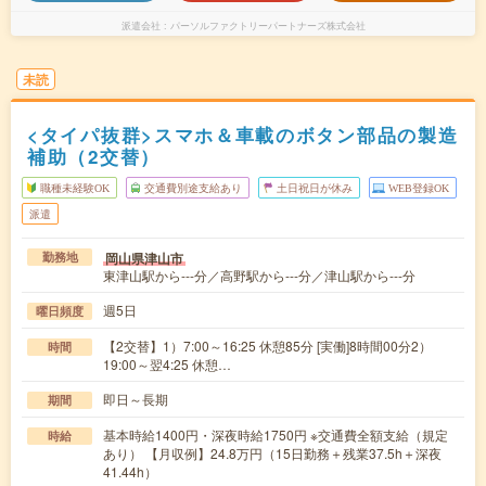
派遣会社
パーソルファクトリーパートナーズ株式会社
未読
<タイパ抜群>スマホ＆車載のボタン部品の製造
補助（2交替）
職種未経験OK
交通費別途支給あり
土日祝日が休み
WEB登録OK
派遣
岡山県津山市
勤務地
東津山駅から---分／高野駅から---分／津山駅から---分
週5日
曜日頻度
【2交替】1）7:00～16:25 休憩85分 [実働]8時間00分2）
時間
19:00～翌4:25 休憩…
即日～長期
期間
基本時給1400円・深夜時給1750円 ※交通費全額支給（規定
時給
あり） 【月収例】24.8万円（15日勤務＋残業37.5h＋深夜
41.44h）