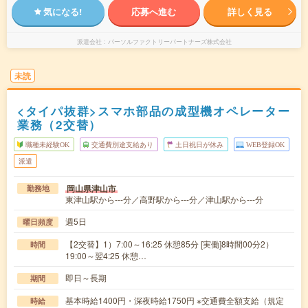
気になる!
応募へ進む
詳しく見る
派遣会社
パーソルファクトリーパートナーズ株式会社
未読
<タイパ抜群>スマホ部品の成型機オペレーター
業務（2交替）
職種未経験OK
交通費別途支給あり
土日祝日が休み
WEB登録OK
派遣
岡山県津山市
勤務地
東津山駅から---分／高野駅から---分／津山駅から---分
週5日
曜日頻度
【2交替】1）7:00～16:25 休憩85分 [実働]8時間00分2）
時間
19:00～翌4:25 休憩…
即日～長期
期間
基本時給1400円・深夜時給1750円 ※交通費全額支給（規定
時給