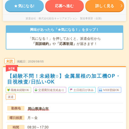
気になる!
応募へ進む
詳しく見る
派遣会社
株式会社綜合キャリアオプション 製造事業部（全国）
興味があったら「★気になる！」をタップ！
「気になる！」を押しておくと、派遣会社から
「面談確約」
や
「応募歓迎」
が届きます！
未読
掲載日
2026/08/05
NEW
【経験不問！未経験○】金属屋根の加工機OP・
目視検査/日払いOK
職種未経験OK
交通費別途支給あり
土日祝日が休み
WEB登録OK
派遣
岡山県津山市
勤務地
月～金
曜日頻度
08:30～17:30
時間