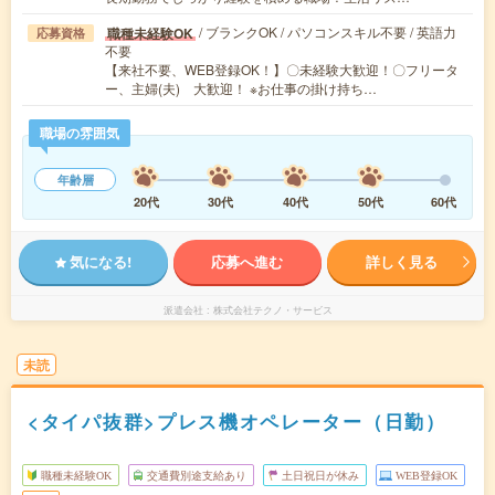
/ ブランクOK / パソコンスキル不要 / 英語力
職種未経験OK
応募資格
不要
【来社不要、WEB登録OK！】〇未経験大歓迎！〇フリータ
ー、主婦(夫) 大歓迎！ ※お仕事の掛け持ち…
職場の雰囲気
年齢層
20代
30代
40代
50代
60代
気になる!
応募へ進む
詳しく見る
派遣会社
株式会社テクノ・サービス
未読
<タイパ抜群>プレス機オペレーター（日勤）
職種未経験OK
交通費別途支給あり
土日祝日が休み
WEB登録OK