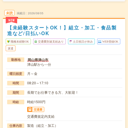
未読
掲載日
2026/08/05
NEW
【未経験スタートOK！】組立・加工・食品製
造など/日払いOK
職種未経験OK
交通費別途支給あり
土日祝日が休み
WEB登録OK
派遣
岡山県津山市
勤務地
津山駅から---分
月～金
曜日頻度
08:20～17:10
時間
長期でお仕事できる方、大歓迎！
期間
時給1500円
時給
交通費
交通費規定内支給
製造（組立・加工）
仕事内容