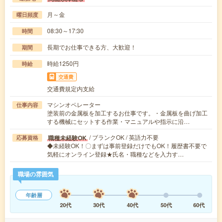
月～金
曜日頻度
08:30～17:30
時間
長期でお仕事できる方、大歓迎！
期間
時給1250円
時給
交通費
交通費規定内支給
マシンオペレーター
仕事内容
塗装前の金属板を加工するお仕事です。・金属板を曲げ加工
する機械にセットする作業・マニュアルや指示に沿…
/ ブランクOK / 英語力不要
職種未経験OK
応募資格
◆未経験OK！〇まずは事前登録だけでもOK！履歴書不要で
気軽にオンライン登録★氏名・職種などを入力す…
職場の雰囲気
年齢層
20代
30代
40代
50代
60代