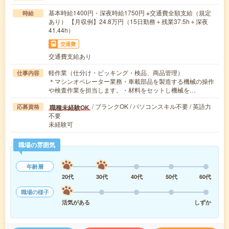
基本時給1400円・深夜時給1750円 ※交通費全額支給（規定
時給
あり） 【月収例】24.8万円（15日勤務＋残業37.5h＋深夜
41.44h）
交通費
交通費支給あり
軽作業（仕分け・ピッキング・検品、商品管理）
仕事内容
＊マシンオペレーター業務・車載部品を製造する機械の操作
や検査作業を担当します。・材料をセットし機械を…
/ ブランクOK / パソコンスキル不要 / 英語力
職種未経験OK
応募資格
不要
未経験可
職場の雰囲気
年齢層
20代
30代
40代
50代
60代
職場の様子
活気がある
しずか