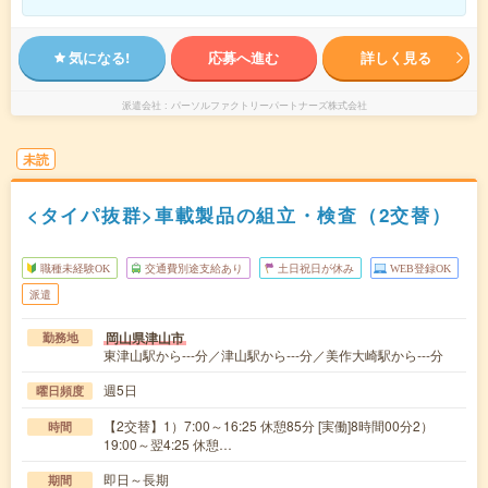
気になる!
応募へ進む
詳しく見る
派遣会社
パーソルファクトリーパートナーズ株式会社
未読
<タイパ抜群>車載製品の組立・検査（2交替）
職種未経験OK
交通費別途支給あり
土日祝日が休み
WEB登録OK
派遣
岡山県津山市
勤務地
東津山駅から---分／津山駅から---分／美作大崎駅から---分
週5日
曜日頻度
【2交替】1）7:00～16:25 休憩85分 [実働]8時間00分2）
時間
19:00～翌4:25 休憩…
即日～長期
期間