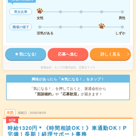
男女比率
女性
男性
職場の様子
活気がある
しずか
気になる!
応募へ進む
詳しく見る
派遣会社
エンプロ株式会社 広島オフィス
興味があったら「★気になる！」をタップ！
「気になる！」を押しておくと、派遣会社から
「面談確約」
や
「応募歓迎」
が届きます！
未読
掲載日
2026/08/05
NEW
時給1320円＊《時間相談OK！》車通勤OK！P
完備！長期！経理サポート事務