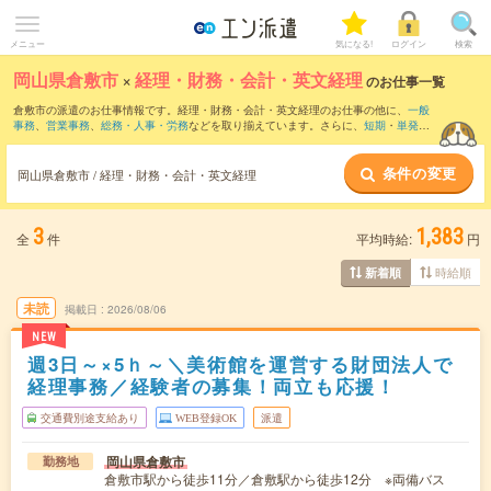
メニュー
気になる!
ログイン
検索
岡山県倉敷市
×
経理・財務・会計・英文経理
のお仕事一覧
倉敷市の派遣のお仕事情報です。経理・財務・会計・英文経理のお仕事の他に、
一般
事務
、
営業事務
、
総務・人事・労務
などを取り揃えています。さらに、
短期
・
単発
な
どの期間や、
職種未経験OK
などのこだわり条件で絞り込んでいただけます。職種辞
典：
経理・財務・会計・英文経理のお仕事とは？とは？
条件の変更
岡山県倉敷市 / 経理・財務・会計・英文経理
3
1,383
全
件
平均時給:
円
時給順
新着順
未読
掲載日
2026/08/06
NEW
週3日～×5ｈ～＼美術館を運営する財団法人で
経理事務／経験者の募集！両立も応援！
交通費別途支給あり
WEB登録OK
派遣
岡山県倉敷市
勤務地
倉敷市駅から徒歩11分／倉敷駅から徒歩12分 ※両備バス