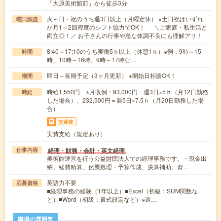
「大原美術館前」から徒歩3分
火～日・祝のうち週3日以上（月曜定休） ※土日祝はいずれ
曜日頻度
か月1～2回程度のシフト協力でOK！ ＼ご家庭・私生活と
両立◎！／ お子さんの行事や急な体調不良にも理解アリ！
8:40～17:10のうち実働5ｈ以上（休憩1ｈ）※例：9時～15
時間
時、10時～16時、9時～17時な…
即日～長期予定（3ヶ月更新） ※開始日相談OK！
期間
時給1,550円 ※月収例：93,000円＝週3日×5ｈ（月12日勤務
時給
した場合）、232,500円＝週5日×7.5ｈ（月20日勤務した場
合）
交通費
実費支給（規定あり）
経理・財務・会計・英文経理
仕事内容
美術館運営を行う公益財団法人での経理事務です。・現金出
納、経費精算、伝票処理・予算作成、決算補助、資…
英語力不要
応募資格
■経理事務の経験（1年以上）■Excel（初級：SUM関数な
ど）■Word（初級：書式設定など）※週…
職場の雰囲気