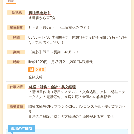
派遣
岡山県倉敷市
勤務地
水島駅から車7分
月～金（週5日） ※土日祝休みです！
曜日頻度
08:30～17:30(実働8時間 休憩1時間)※勤務時間：9時～17時
時間
などご相談ください！
【急募】即日～長期 ※8月～！
期間
時給1320円 月収例 211,200円+残業代
時給
交通費
全額支給
経理・財務・会計・英文経理
仕事内容
＊請求書作成（専用システム）＊入金処理、支払い処理＊デ
ータ入力＊電話応対、来客対応＊倉庫への作業指示…
職種未経験OK / ブランクOK / パソコンスキル不要 / 英語力不
応募資格
要
事務のご経験お持ちの方経理のご経験がある方、歓迎
職場の雰囲気