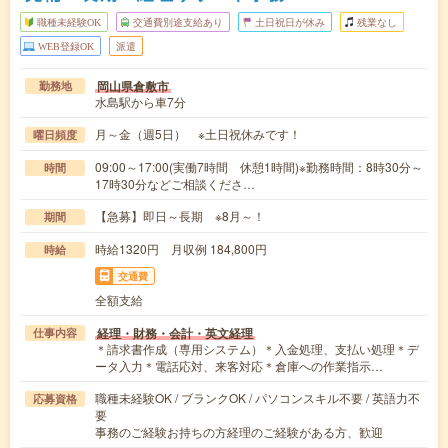
職種未経験OK
交通費別途支給あり
土日祝日が休み
残業なし
WEB登録OK
派遣
岡山県倉敷市
勤務地
水島駅から車7分
月～金（週5日） ※土日祝休みです！
曜日頻度
09:00～17:00(実働7時間 休憩1時間)※勤務時間：8時30分～
時間
17時30分などご相談くださ…
【急募】即日～長期 ※8月～！
期間
時給1320円 月収例 184,800円
時給
交通費
全額支給
経理・財務・会計・英文経理
仕事内容
＊請求書作成（専用システム）＊入金処理、支払い処理＊デ
ータ入力＊電話応対、来客対応＊倉庫への作業指示…
職種未経験OK / ブランクOK / パソコンスキル不要 / 英語力不
応募資格
要
事務のご経験お持ちの方経理のご経験がある方、歓迎