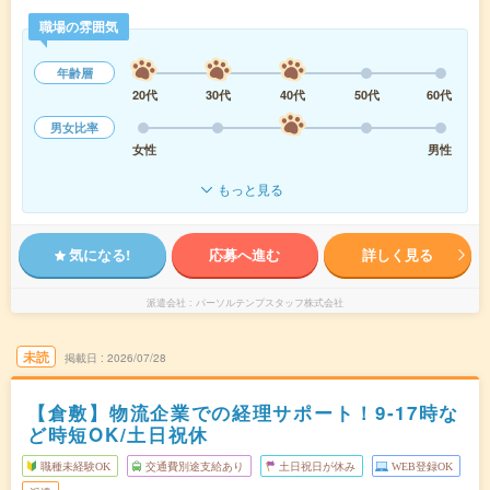
職場の雰囲気
年齢層
20代
30代
40代
50代
60代
男女比率
女性
男性
もっと見る
気になる!
応募へ進む
詳しく見る
派遣会社
パーソルテンプスタッフ株式会社
未読
掲載日
2026/07/28
【倉敷】物流企業での経理サポート！9‐17時な
ど時短OK/土日祝休
職種未経験OK
交通費別途支給あり
土日祝日が休み
WEB登録OK