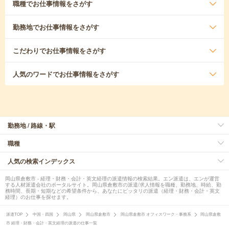
職種
でお仕事情報をさがす
勤務地
でお仕事情報をさがす
こだわり
でお仕事情報をさがす
人気のワード
でお仕事情報をさがす
勤務地 / 路線・駅
職種
人気の検索インデックス
岡山県倉敷市 - 経理・財務・会計・英文経理の派遣情報の検索結果。エン派遣は、エンが運営
する人材派遣会社のポータルサイト。岡山県倉敷市の派遣/求人情報を職種、勤務地、時給、勤
務時間、長期・短期などの希望条件から、あなたにピッタリの派遣（経理・財務・会計・英文
経理）のお仕事を探せます。
派遣TOP
中国・四国
岡山県
岡山県倉敷市
岡山県倉敷市 オフィスワーク・事務系
岡山県倉敷
市 経理・財務・会計・英文経理の派遣の仕事一覧