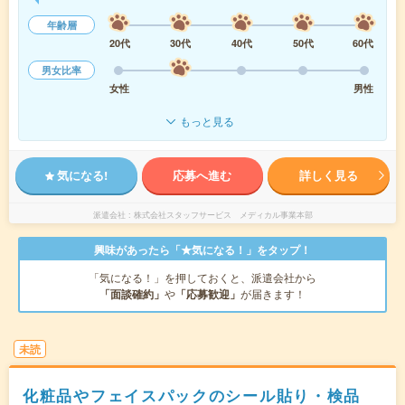
年齢層
20代
30代
40代
50代
60代
男女比率
女性
男性
もっと見る
気になる!
応募へ進む
詳しく見る
派遣会社
株式会社スタッフサービス メディカル事業本部
興味があったら「★気になる！」をタップ！
「気になる！」を押しておくと、派遣会社から
「面談確約」
や
「応募歓迎」
が届きます！
未読
化粧品やフェイスパックのシール貼り・検品