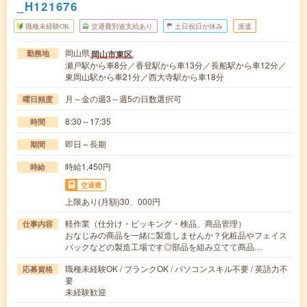
_H121676
職種未経験OK
交通費別途支給あり
土日祝日が休み
派遣
岡山県
岡山市東区
勤務地
瀬戸駅から車8分／香登駅から車13分／長船駅から車12分／
東岡山駅から車21分／西大寺駅から車18分
月～金の週3～週5の日数選択可
曜日頻度
8:30～17:35
時間
即日～長期
期間
時給1,450円
時給
交通費
上限あり(月額)30、000円
軽作業（仕分け・ピッキング・検品、商品管理）
仕事内容
おなじみの商品を一緒に製造しませんか？化粧品やフェイス
パックなどの製造工場です◎部品を組み立てて商品…
職種未経験OK / ブランクOK / パソコンスキル不要 / 英語力不
応募資格
要
未経験歓迎