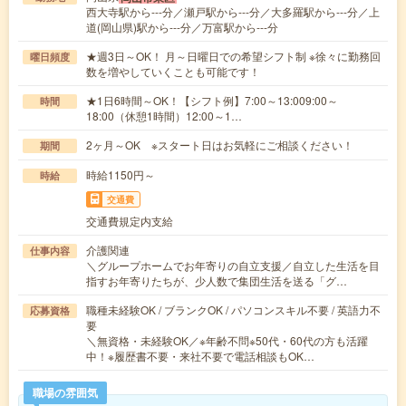
西大寺駅から---分／瀬戸駅から---分／大多羅駅から---分／上
道(岡山県)駅から---分／万富駅から---分
★週3日～OK！ 月～日曜日での希望シフト制 ※徐々に勤務回
曜日頻度
数を増やしていくことも可能です！
★1日6時間～OK！【シフト例】7:00～13:009:00～
時間
18:00（休憩1時間）12:00～1…
2ヶ月～OK ※スタート日はお気軽にご相談ください！
期間
時給1150円～
時給
交通費
交通費規定内支給
介護関連
仕事内容
＼グループホームでお年寄りの自立支援／自立した生活を目
指すお年寄りたちが、少人数で集団生活を送る「グ…
職種未経験OK / ブランクOK / パソコンスキル不要 / 英語力不
応募資格
要
＼無資格・未経験OK／※年齢不問※50代・60代の方も活躍
中！※履歴書不要・来社不要で電話相談もOK…
職場の雰囲気