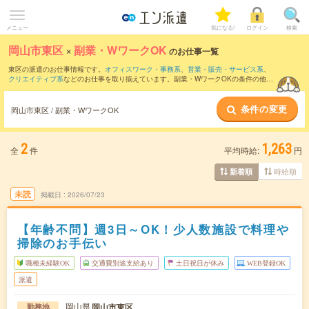
メニュー
気になる!
ログイン
検索
岡山市東区
×
副業・WワークOK
のお仕事一覧
東区の派遣のお仕事情報です。
オフィスワーク・事務系
、
営業・販売・サービス系
、
クリエイティブ系
などのお仕事を取り揃えています。副業・WワークOKの条件の他
に、
交通費別途支給あり
、
職種未経験OK
、
友だちと一緒の応募OK
などのこだわり条
件も取り揃えています。
条件の変更
岡山市東区 / 副業・WワークOK
2
1,263
全
件
平均時給:
円
時給順
新着順
未読
掲載日
2026/07/23
【年齢不問】週3日～OK！少人数施設で料理や
掃除のお手伝い
職種未経験OK
交通費別途支給あり
土日祝日が休み
WEB登録OK
派遣
岡山県
岡山市東区
勤務地