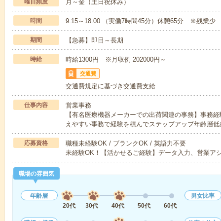
曜日頻度
月～金（土日祝休み）
時間
9:15～18:00 （実働7時間45分）休憩65分 ※残業少
期間
【急募】即日～長期
時給
時給1300円 ※月収例 202000円～
交通費
交通費規定に基づき交通費支給
仕事内容
営業事務
【有名医療機器メーカーでの出荷関連の事務】事務経
えやすい事務で経験を積んでステップアップ年齢層低
応募資格
職種未経験OK / ブランクOK / 英語力不要
未経験OK！【活かせるご経験】データ入力、営業ア
職場の雰囲気
年齢層
男女比率
20代
30代
40代
50代
60代