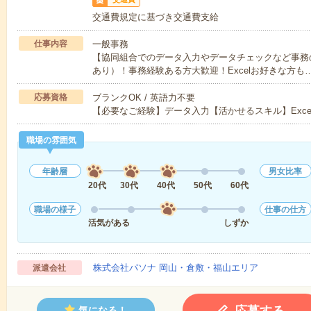
交通費規定に基づき交通費支給
仕事内容
一般事務
【協同組合でのデータ入力やデータチェックなど事務
あり）！事務経験ある方大歓迎！Excelお好きな方も
応募資格
ブランクOK / 英語力不要
【必要なご経験】データ入力【活かせるスキル】Exc
職場の雰囲気
年齢層
男女比率
20代
30代
40代
50代
60代
職場の様子
仕事の仕方
活気がある
しずか
株式会社パソナ 岡山・倉敷・福山エリア
派遣会社
気になる！