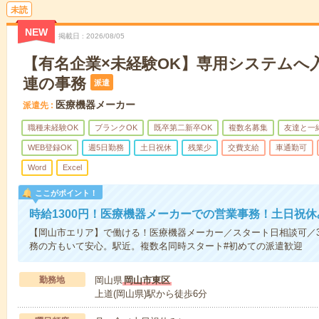
未読
NEW
掲載日
2026/08/05
【有名企業×未経験OK】専用システムへ
連の事務
派遣
医療機器メーカー
派遣先
職種未経験OK
ブランクOK
既卒第二新卒OK
複数名募集
友達と一
WEB登録OK
週5日勤務
土日祝休
残業少
交費支給
車通勤可
Word
Excel
ここがポイント！
時給1300円！医療機器メーカーでの営業事務！土日祝休
【岡山市エリア】で働ける！医療機器メーカー／スタート日相談可／
務の方もいて安心。駅近。複数名同時スタート#初めての派遣歓迎
勤務地
岡山県
岡山市東区
上道(岡山県)駅から徒歩6分