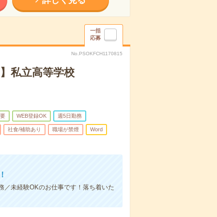
詳しく見る
一括
応募
No.PSOKFCH1170815
ト】私立高等学校
要
WEB登録OK
週5日勤務
社食/補助あり
職場が禁煙
Word
！
務／未経験OKのお仕事です！落ち着いた