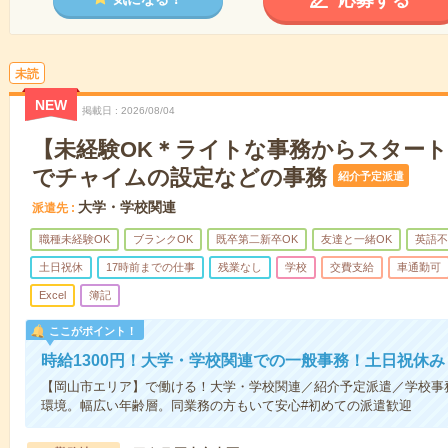
応募する
未読
NEW
掲載日
2026/08/04
【未経験OK＊ライトな事務からスター
でチャイムの設定などの事務
紹介予定派遣
大学・学校関連
派遣先
職種未経験OK
ブランクOK
既卒第二新卒OK
友達と一緒OK
英語不
土日祝休
17時前までの仕事
残業なし
学校
交費支給
車通勤可
Excel
簿記
ここがポイント！
時給1300円！大学・学校関連での一般事務！土日祝休み
【岡山市エリア】で働ける！大学・学校関連／紹介予定派遣／学校事
環境。幅広い年齢層。同業務の方もいて安心#初めての派遣歓迎