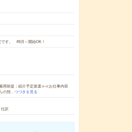
です。 #8月～開始OK！
雇用前提：紹介予定派遣≫≪お仕事内容
らの預…
つづきを見る
、仕訳