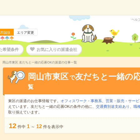
ヘル
四国版
エリア変更
た希望条件
お気に入りの派遣会社
岡山市東区 友だちと一緒の応募OKの派遣の仕事一覧
岡山市東区
友だちと一緒の応
で
覧
東区の派遣のお仕事情報です。
オフィスワーク・事務系
、
営業・販売・サービ
えています。友だちと一緒の応募OKの条件の他に、
交通費別途支給あり
、
職
取り揃えています。
12
1
12
件中
～
件を表示中