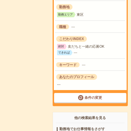
勤務地
東区
勤務エリア
職種
---
こだわりINDEX
友だちと一緒の応募OK
絶対
---
できれば
キーワード
---
あなたのプロフィール
---
条件の変更
他の検索結果を見る
勤務地でお仕事情報をさがす