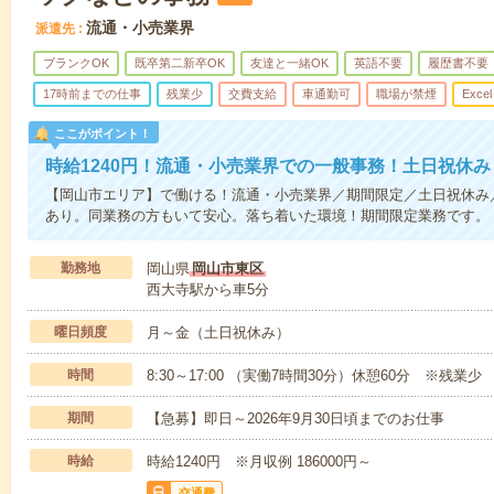
流通・小売業界
派遣先
ブランクOK
既卒第二新卒OK
友達と一緒OK
英語不要
履歴書不要
17時前までの仕事
残業少
交費支給
車通勤可
職場が禁煙
Excel
ここがポイント！
時給1240円！流通・小売業界での一般事務！土日祝休み
【岡山市エリア】で働ける！流通・小売業界／期間限定／土日祝休み
あり。同業務の方もいて安心。落ち着いた環境！期間限定業務です。
勤務地
岡山県
岡山市東区
西大寺駅から車5分
曜日頻度
月～金（土日祝休み）
時間
8:30～17:00 （実働7時間30分）休憩60分 ※残業少
期間
【急募】即日～2026年9月30日頃までのお仕事
時給
時給1240円 ※月収例 186000円～
交通費