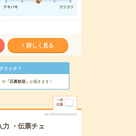
テキパキ
コツコツ
詳しく見る
クリック！
」
や
「応募歓迎」
が届きます！
一括
応募
No.PSOKFCH1161419
力 ・伝票チェ