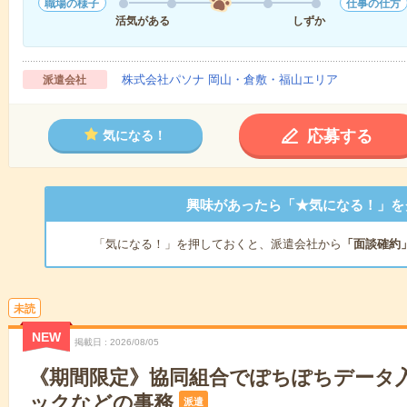
職場の様子
仕事の仕方
活気がある
しずか
株式会社パソナ 岡山・倉敷・福山エリア
派遣会社
応募する
気になる！
興味があったら「★気になる！」を
「気になる！」を押しておくと、派遣会社から
「面談確約
未読
NEW
掲載日
2026/08/05
《期間限定》協同組合でぽちぽちデータ入
ックなどの事務
派遣