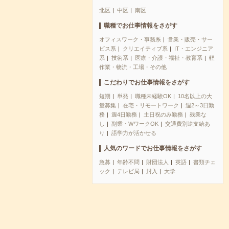
北区
中区
南区
職種でお仕事情報をさがす
オフィスワーク・事務系
営業・販売・サー
ビス系
クリエイティブ系
IT・エンジニア
系
技術系
医療・介護・福祉・教育系
軽
作業・物流・工場・その他
こだわりでお仕事情報をさがす
短期
単発
職種未経験OK
10名以上の大
量募集
在宅・リモートワーク
週2～3日勤
務
週4日勤務
土日祝のみ勤務
残業な
し
副業・WワークOK
交通費別途支給あ
り
語学力が活かせる
人気のワードでお仕事情報をさがす
急募
年齢不問
財団法人
英語
書類チェ
ック
テレビ局
封入
大学