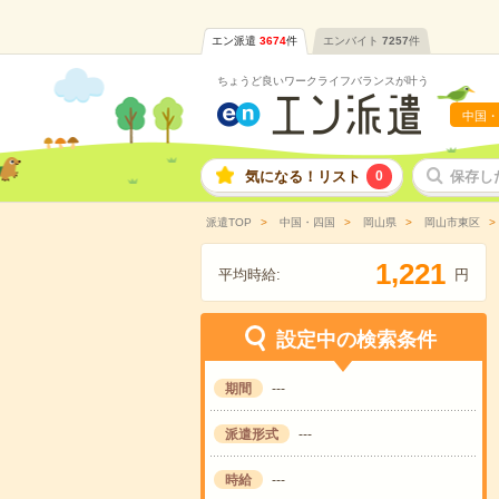
エン派遣
3674
件
エンバイト
7257
件
ちょうど良いワークライフバランスが叶う
中国・
気になる！リスト
0
保存し
派遣TOP
中国・四国
岡山県
岡山市東区
,
1
2
2
1
平均時給:
円
設定中の検索条件
期間
---
派遣形式
---
時給
---