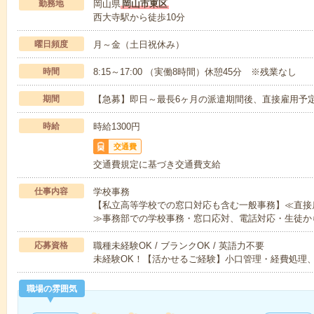
勤務地
岡山県
岡山市東区
西大寺駅から徒歩10分
曜日頻度
月～金（土日祝休み）
時間
8:15～17:00 （実働8時間）休憩45分 ※残業なし
期間
【急募】即日～最長6ヶ月の派遣期間後、直接雇用予定
時給
時給1300円
交通費
交通費規定に基づき交通費支給
仕事内容
学校事務
【私立高等学校での窓口対応も含む一般事務】≪直接
≫事務部での学校事務・窓口応対、電話対応・生徒か
応募資格
職種未経験OK / ブランクOK / 英語力不要
未経験OK！【活かせるご経験】小口管理・経費処理
職場の雰囲気