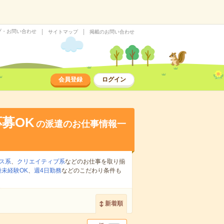
プ・お問い合わせ
サイトマップ
掲載のお問い合わせ
会員登録
ログイン
募OK
の派遣のお仕事情報一
ス系
、
クリエイティブ系
などのお仕事を取り揃
種未経験OK
、
週4日勤務
などのこだわり条件も
新着順