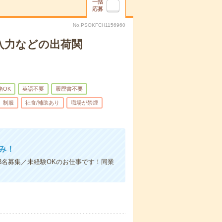
一括
応募
No.PSOKFCH1156960
入力などの出荷関
緒OK
英語不要
履歴書不要
制服
社食/補助あり
職場が禁煙
み！
3名募集／未経験OKのお仕事です！同業