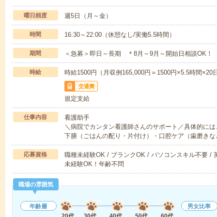
曜日頻度
週5日（月～金）
時間
16:30～22:00（休憩なし/実働5.5時間）
期間
＜急募＞即日～長期 ＊8月～9月～開始日相談OK！
時給
時給1500円（月収例165,000円＝1500円×5.5時
交通費
規定支給
仕事内容
看護助手
＼病院でカンタン看護師さんのサポート／具体的には…
下膳（ごはんの配り・片付け）・口腔ケア（歯磨きな
応募資格
職種未経験OK / ブランクOK / パソコンスキル不要 /
未経験OK！年齢不問
職場の雰囲気
年齢層
男女比率
20代
30代
40代
50代
60代