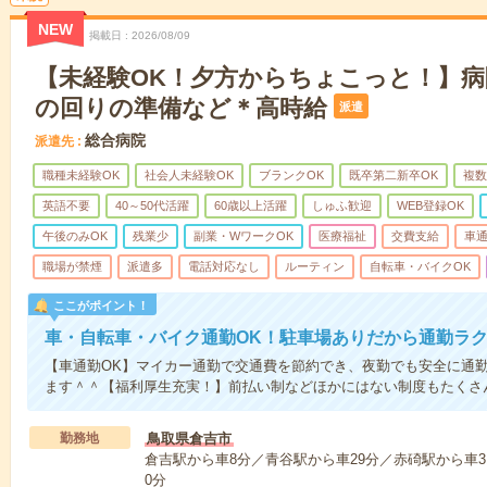
NEW
掲載日
2026/08/09
【未経験OK！夕方からちょこっと！】
の回りの準備など＊高時給
派遣
総合病院
派遣先
職種未経験OK
社会人未経験OK
ブランクOK
既卒第二新卒OK
複数
英語不要
40～50代活躍
60歳以上活躍
しゅふ歓迎
WEB登録OK
午後のみOK
残業少
副業・WワークOK
医療福祉
交費支給
車
職場が禁煙
派遣多
電話対応なし
ルーティン
自転車・バイクOK
ここがポイント！
車・自転車・バイク通勤OK！駐車場ありだから通勤ラ
【車通勤OK】マイカー通勤で交通費を節約でき、夜勤でも安全に通
ます＾＾【福利厚生充実！】前払い制などほかにはない制度もたくさん
勤務地
鳥取県倉吉市
倉吉駅から車8分／青谷駅から車29分／赤碕駅から車3
0分