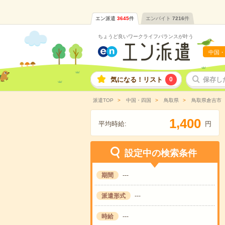
エン派遣
3645
件
エンバイト
7216
件
ちょうど良いワークライフバランスが叶う
中国・
気になる！リスト
0
保存し
派遣TOP
中国・四国
鳥取県
鳥取県倉吉市
,
1
4
0
0
平均時給:
円
設定中の検索条件
期間
---
派遣形式
---
時給
---