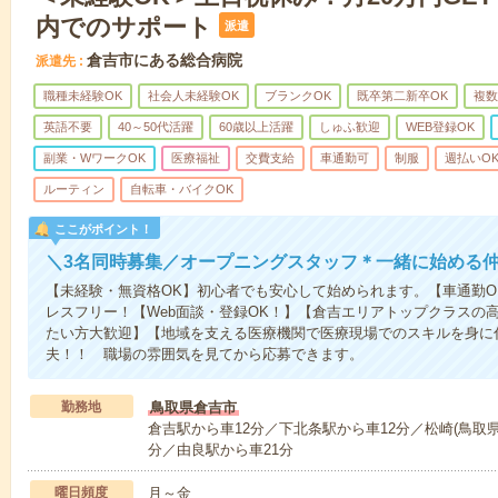
内でのサポート
派遣
倉吉市にある総合病院
派遣先
職種未経験OK
社会人未経験OK
ブランクOK
既卒第二新卒OK
複数
英語不要
40～50代活躍
60歳以上活躍
しゅふ歓迎
WEB登録OK
副業・WワークOK
医療福祉
交費支給
車通勤可
制服
週払いO
ルーティン
自転車・バイクOK
ここがポイント！
＼3名同時募集／オープニングスタッフ＊一緒に始める
【未経験・無資格OK】初心者でも安心して始められます。【車通勤O
レスフリー！【Web面談・登録OK！】【倉吉エリアトップクラスの
たい方大歓迎】【地域を支える医療機関で医療現場でのスキルを身に
夫！！ 職場の雰囲気を見てから応募できます。
勤務地
鳥取県倉吉市
倉吉駅から車12分／下北条駅から車12分／松崎(鳥取県
分／由良駅から車21分
曜日頻度
月～金