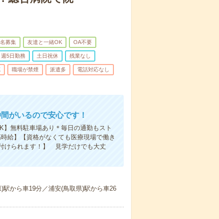
名募集
友達と一緒OK
OA不要
週5日勤務
土日祝休
残業なし
K
職場が禁煙
派遣多
電話対応なし
仲間がいるので安心です！
K】無料駐車場あり＊毎日の通勤もスト
高時給】【資格がなくても医療現場で働き
付けられます！】 見学だけでも大丈
)駅から車19分／浦安(鳥取県)駅から車26