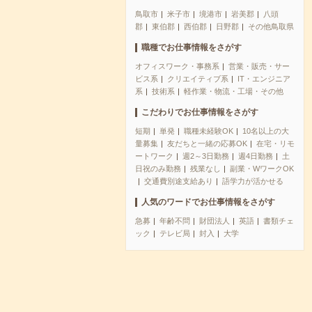
鳥取市
米子市
境港市
岩美郡
八頭
郡
東伯郡
西伯郡
日野郡
その他鳥取県
職種でお仕事情報をさがす
オフィスワーク・事務系
営業・販売・サー
ビス系
クリエイティブ系
IT・エンジニア
系
技術系
軽作業・物流・工場・その他
こだわりでお仕事情報をさがす
短期
単発
職種未経験OK
10名以上の大
量募集
友だちと一緒の応募OK
在宅・リモ
ートワーク
週2～3日勤務
週4日勤務
土
日祝のみ勤務
残業なし
副業・WワークOK
交通費別途支給あり
語学力が活かせる
人気のワードでお仕事情報をさがす
急募
年齢不問
財団法人
英語
書類チェ
ック
テレビ局
封入
大学