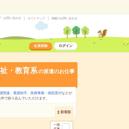
プ・お問い合わせ
サイトマップ
掲載のお問い合わせ
会員登録
ログイン
祉・教育系
の派遣のお仕事
護関連
、
看護助手
、
医療事務・病院受付
などが
条件で絞り込んでいただけます。
新着順
一括