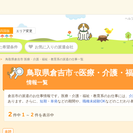
ヘル
四国版
エリア変更
た希望条件
お気に入りの派遣会社
鳥取県倉吉市 医療・介護・福祉・教育系の派遣の仕事一覧
鳥取県倉吉市
医療・介護・福
で
情報一覧
倉吉市の派遣のお仕事情報です。医療・介護・福祉・教育系のお仕事には、
介
あります。さらに、
短期
・
単発
などの期間や、
職種未経験OK
などのこだわり
2
1
2
件中
～
件を表示中
未読