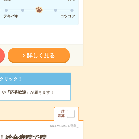
テキパキ
コツコツ
詳しく見る
クリック！
」
や
「応募歓迎」
が届きます！
一括
応募
No.LMCM521/野島_
T！総合病院で院