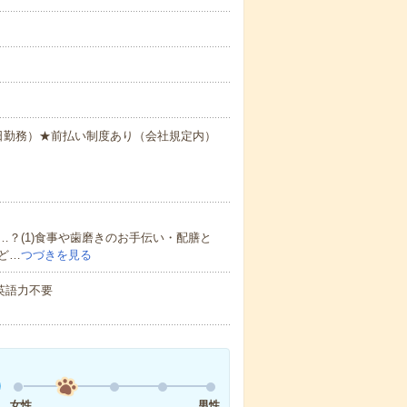
間×20日勤務）★前払い制度あり（会社規定内）
？(1)食事や歯磨きのお手伝い・配膳と
ど…
つづきを見る
 英語力不要
女性
男性