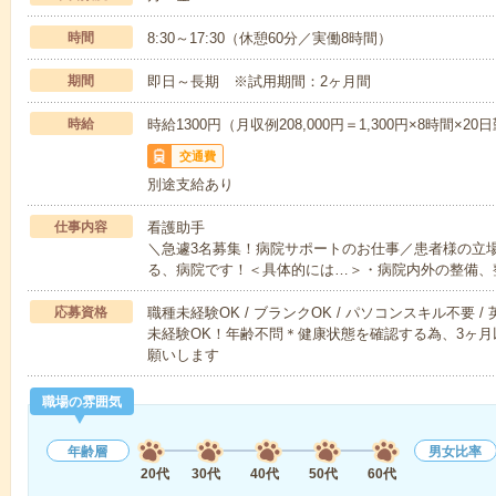
時間
8:30～17:30（休憩60分／実働8時間）
期間
即日～長期 ※試用期間：2ヶ月間
時給
時給1300円（月収例208,000円＝1,300円×8時間
交通費
別途支給あり
仕事内容
看護助手
＼急遽3名募集！病院サポートのお仕事／患者様の立
る、病院です！＜具体的には…＞・病院内外の整備、
応募資格
職種未経験OK / ブランクOK / パソコンスキル不要 /
未経験OK！年齢不問＊健康状態を確認する為、3ヶ
願いします
職場の雰囲気
年齢層
男女比率
20代
30代
40代
50代
60代