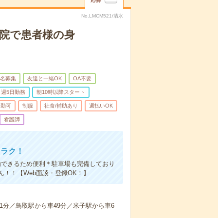
応募
No.LMCM521/清水
病院で患者様の身
名募集
友達と一緒OK
OA不要
週5日勤務
朝10時以降スタート
通勤可
制服
社食/補助あり
週払いOK
看護師
クラク！
勤できるため便利＊駐車場も完備しており
！！【Web面談・登録OK！】
1分／鳥取駅から車49分／米子駅から車6