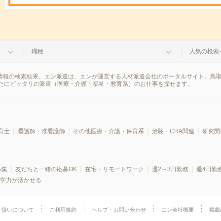
職種
人気の検索
遣情報の検索結果。エン派遣は、エンが運営する人材派遣会社のポータルサイト。鳥
たにピッタリの派遣（医療・介護・福祉・教育系）のお仕事を探せます。
育士
看護師・准看護師
その他医療・介護・保育系
治験・CRA関連
研究開
募集
友だちと一緒の応募OK
在宅・リモートワーク
週2～3日勤務
週4日勤
学力が活かせる
り扱いについて
ご利用規約
ヘルプ・お問い合わせ
エン会社概要
掲載