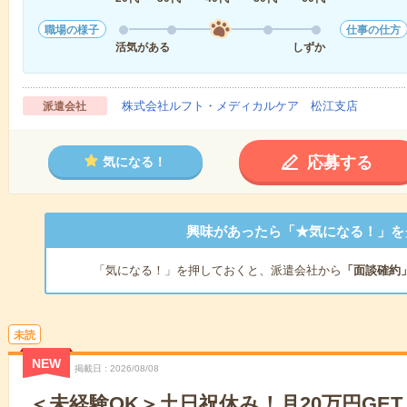
職場の様子
仕事の仕方
活気がある
しずか
株式会社ルフト・メディカルケア 松江支店
派遣会社
応募する
気になる！
興味があったら「★気になる！」を
「気になる！」を押しておくと、派遣会社から
「面談確約
未読
NEW
掲載日
2026/08/08
＜未経験OK＞土日祝休み！月20万円GE