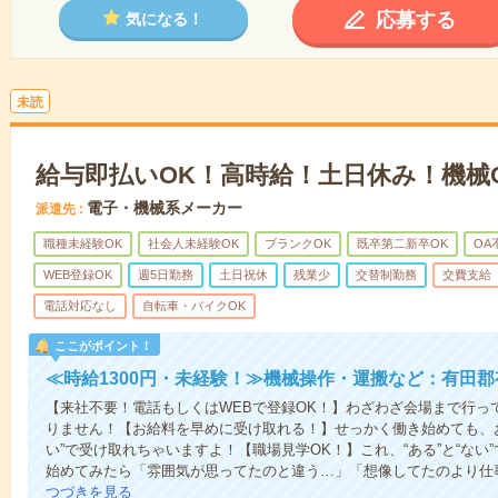
応募する
気になる！
未読
給与即払いOK！高時給！土日休み！機械
電子・機械系メーカー
派遣先
職種未経験OK
社会人未経験OK
ブランクOK
既卒第二新卒OK
OA
WEB登録OK
週5日勤務
土日祝休
残業少
交替制勤務
交費支給
電話対応なし
自転車・バイクOK
ここがポイント！
≪時給1300円・未経験！≫機械操作・運搬など：有田
【来社不要！電話もしくはWEBで登録OK！】わざわざ会場まで行っ
りません！【お給料を早めに受け取れる！】せっかく働き始めても、
い”で受け取れちゃいますよ！【職場見学OK！】これ、“ある”と“な
始めてみたら「雰囲気が思ってたのと違う…」「想像してたのより仕
つづきを見る