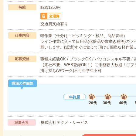
時給
時給1250円
交通費
交通費支給有り
仕事内容
軽作業（仕分け・ピッキング・検品、商品管理）
ライン作業に入って日用品(化粧品や歯磨き粉等)のラ
願いします。(派遣)すぐに覚えて頂ける簡単な軽作業
応募資格
職種未経験OK / ブランクOK / パソコンスキル不要 /
【来社不要、WEB登録OK！】〇未経験大歓迎！〇フリ
掛け持ち(Wワーク)不可※学生不可
職場の雰囲気
年齢層
20代
30代
40代
株式会社テクノ・サービス
派遣会社