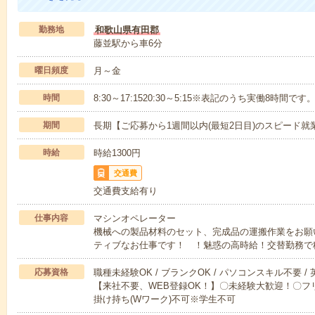
勤務地
和歌山県有田郡
藤並駅から車6分
曜日頻度
月～金
時間
8:30～17:1520:30～5:15※表記のうち実働8時間です
期間
長期【ご応募から1週間以内(最短2日目)のスピード就
時給
時給1300円
交通費
交通費支給有り
仕事内容
マシンオペレーター
機械への製品材料のセット、完成品の運搬作業をお願い
ティブなお仕事です！ ！魅惑の高時給！交替勤務で
応募資格
職種未経験OK / ブランクOK / パソコンスキル不要 /
【来社不要、WEB登録OK！】〇未経験大歓迎！〇フリ
掛け持ち(Wワーク)不可※学生不可