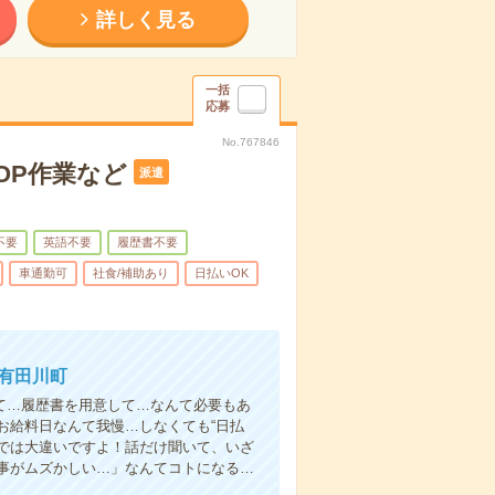
詳しく見る
一括
応募
No.767846
OP作業など
派遣
不要
英語不要
履歴書不要
車通勤可
社食/補助あり
日払いOK
郡有田川町
て…履歴書を用意して…なんて必要もあ
お給料日なんて我慢…しなくても“日払
い”では大違いですよ！話だけ聞いて、いざ
事がムズかしい…」なんてコトになる…