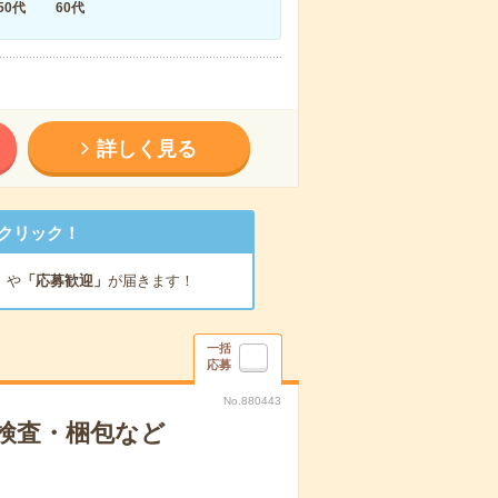
50代
60代
詳しく見る
クリック！
」
や
「応募歓迎」
が届きます！
一括
応募
No.880443
検査・梱包など