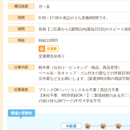
曜日頻度
月～金
時間
8:00～17:00※表記のうち実働8時間です。
期間
長期【ご応募から1週間以内(最短2日目)のスピード就
時給
時給1200円
交通費
交通費支給有り
仕事内容
軽作業（仕分け・ピッキング・検品、商品管理）
ペール缶・缶キャップ・ゴム付きの蓋などの外観目視
立作業などをお願いします。(派遣)9時出勤の相談可
応募資格
ブランクOK / パソコンスキル不要 / 英語力不要
【来社不要、WEB登録OK！】〇製造経験のある方〇フ
の掛け持ち(Wワーク)不可※学生不可
職場の雰囲気
年齢層