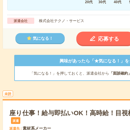
20代
30代
40代
株式会社テクノ・サービス
派遣会社
応募する
気になる！
興味があったら「★気になる！」を
「気になる！」を押しておくと、派遣会社から
「面談確約
未読
座り仕事！給与即払いOK！高時給！目視
派遣
素材系メーカー
派遣先