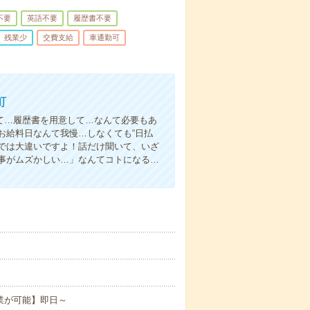
不要
英語不要
履歴書不要
残業少
交費支給
車通勤可
町
て…履歴書を用意して…なんて必要もあ
お給料日なんて我慢…しなくても“日払
い”では大違いですよ！話だけ聞いて、いざ
事がムズかしい…」なんてコトになる…
。
業が可能】即日～