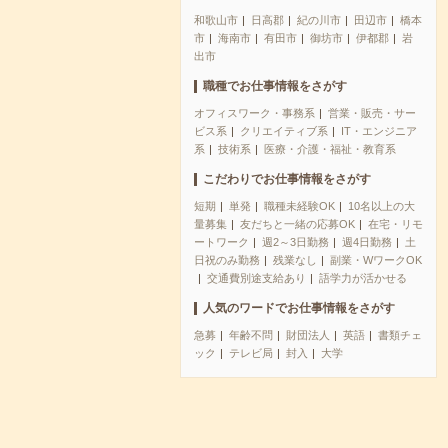
和歌山市
日高郡
紀の川市
田辺市
橋本
市
海南市
有田市
御坊市
伊都郡
岩
出市
職種でお仕事情報をさがす
オフィスワーク・事務系
営業・販売・サー
ビス系
クリエイティブ系
IT・エンジニア
系
技術系
医療・介護・福祉・教育系
こだわりでお仕事情報をさがす
短期
単発
職種未経験OK
10名以上の大
量募集
友だちと一緒の応募OK
在宅・リモ
ートワーク
週2～3日勤務
週4日勤務
土
日祝のみ勤務
残業なし
副業・WワークOK
交通費別途支給あり
語学力が活かせる
人気のワードでお仕事情報をさがす
急募
年齢不問
財団法人
英語
書類チェ
ック
テレビ局
封入
大学