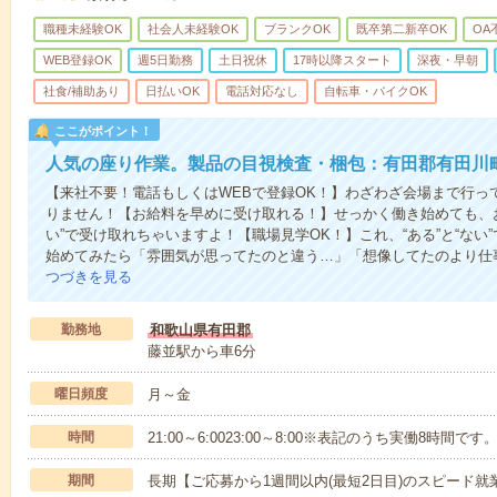
職種未経験OK
社会人未経験OK
ブランクOK
既卒第二新卒OK
OA
WEB登録OK
週5日勤務
土日祝休
17時以降スタート
深夜・早朝
社食/補助あり
日払いOK
電話対応なし
自転車・バイクOK
ここがポイント！
人気の座り作業。製品の目視検査・梱包：有田郡有田川
【来社不要！電話もしくはWEBで登録OK！】わざわざ会場まで行っ
りません！【お給料を早めに受け取れる！】せっかく働き始めても、
い”で受け取れちゃいますよ！【職場見学OK！】これ、“ある”と“な
始めてみたら「雰囲気が思ってたのと違う…」「想像してたのより仕
つづきを見る
勤務地
和歌山県有田郡
藤並駅から車6分
曜日頻度
月～金
時間
21:00～6:0023:00～8:00※表記のうち実働8時間です
期間
長期【ご応募から1週間以内(最短2日目)のスピード就