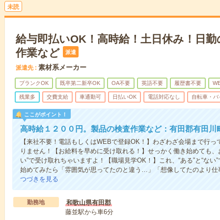
未読
給与即払いOK！高時給！土日休み！日勤
作業など
派遣
素材系メーカー
派遣先
ブランクOK
既卒第二新卒OK
OA不要
英語不要
履歴書不要
W
残業多
交費支給
車通勤可
日払いOK
電話対応なし
自転車・バ
ここがポイント！
高時給１２００円。製品の検査作業など：有田郡有田川
【来社不要！電話もしくはWEBで登録OK！】わざわざ会場まで行っ
りません！【お給料を早めに受け取れる！】せっかく働き始めても、
い”で受け取れちゃいますよ！【職場見学OK！】これ、“ある”と“な
始めてみたら「雰囲気が思ってたのと違う…」「想像してたのより仕
つづきを見る
勤務地
和歌山県有田郡
藤並駅から車6分