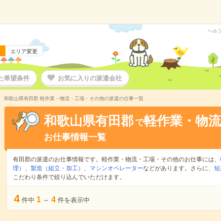
ヘル
エリア変更
た希望条件
お気に入りの派遣会社
和歌山県有田郡 軽作業・物流・工場・その他の派遣の仕事一覧
和歌山県有田郡
軽作業・物
で
お仕事情報一覧
有田郡の派遣のお仕事情報です。軽作業・物流・工場・その他のお仕事には、
理）
、
製造（組立・加工）
、
マシンオペレーター
などがあります。さらに、
短
こだわり条件で絞り込んでいただけます。
4
1
4
件中
～
件を表示中