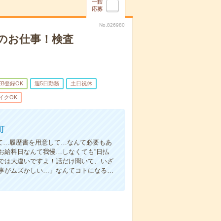
一括
応募
No.826980
のお仕事！検査
EB登録OK
週5日勤務
土日祝休
イクOK
町
て…履歴書を用意して…なんて必要もあ
お給料日なんて我慢…しなくても“日払
い”では大違いですよ！話だけ聞いて、いざ
事がムズかしい…」なんてコトになる…