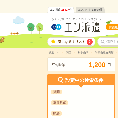
エン派遣
23427
件
エンバイト
28905
件
ちょうど良いワークライフバランスが叶う
関西版
気になる！リスト
0
保存し
派遣TOP
関西
和歌山県
和歌山県有田郡
,
1
2
0
0
平均時給:
円
設定中の検索条件
期間
---
派遣形式
---
時給
---