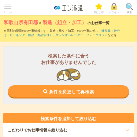
メニュー
気になる!
ログイン
検索
和歌山県有田郡
×
製造（組立・加工）
のお仕事一覧
有田郡の派遣のお仕事情報です。製造（組立・加工）のお仕事の他に、
軽作業（仕分
け・ピッキング・検品、商品管理）
、
マシンオペレーター
、
フォークリフト
などを取
り揃えています。さらに、
短期
・
単発
などの期間や、
職種未経験OK
などのこだわり条
件で絞り込んでいただけます。職種辞典：
製造（組立・加工）のお仕事とは？とは？
検索した条件に合う
お仕事がありませんでした
条件を変更して再検索
検索条件を追加して絞り込む
こだわり
でお仕事情報を絞り込む