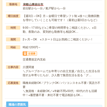
和歌山県岩出市
勤務地
岩出駅から---分／船戸駅から---分
【週3日～OK】月～金曜日で希望シフト制 ※徐々に勤務回数
曜日頻度
を増やしていくことも可能です！（最初は週3日からなど）
9:00～17:00など※ご希望の時間帯をご相談ください。※日
時間
勤、夜勤のみ、変則的な勤務等も相談OK…
2ヶ月～OK ※スタート日はお気軽にご相談ください！
期間
時給1200円～
時給
交通費
交通費規定内支給
介護関連
仕事内容
＼グループホームでお年寄りの自立支援／自立した生活を目
指すお年寄りたちが、少人数で集団生活を送る「グ…
職種未経験OK / ブランクOK / パソコンスキル不要 / 英語力不
応募資格
要
＼無資格・未経験OK／※年齢不問※50代・60代の方も活躍
中！※履歴書不要・来社不要で電話相談もOK…
職場の雰囲気