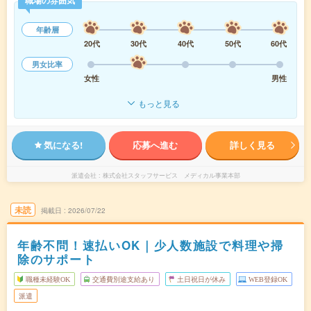
年齢層
20代
30代
40代
50代
60代
男女比率
女性
男性
もっと見る
気になる!
応募へ進む
詳しく見る
派遣会社
株式会社スタッフサービス メディカル事業本部
未読
掲載日
2026/07/22
年齢不問！速払いOK｜少人数施設で料理や掃
除のサポート
職種未経験OK
交通費別途支給あり
土日祝日が休み
WEB登録OK
派遣