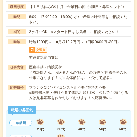
【土日祝休みOK】月～金曜日の間で週5日の希望シフト制
曜日頻度
8:00～17:009:00～18:00など※ご希望の時間帯をご相談くだ
時間
さい。
2ヶ月～OK ※スタート日はお気軽にご相談ください！
期間
時給1200円～ ■月収19.2万円～（日収9600円×20日）
時給
交通費
交通費規定内支給
医療事務・病院受付
仕事内容
／看護師さん、お医者さんの“縁の下の力持ち”医療事務のお
仕事になります！＼▽具体的には…・受付で患者…
ブランクOK / パソコンスキル不要 / 英語力不要
応募資格
※履歴書不要・来社不要で電話相談もOK！少しでも気になる
方は是非応募をお待ちしております！＼応募後の…
職場の雰囲気
年齢層
20代
30代
40代
50代
60代