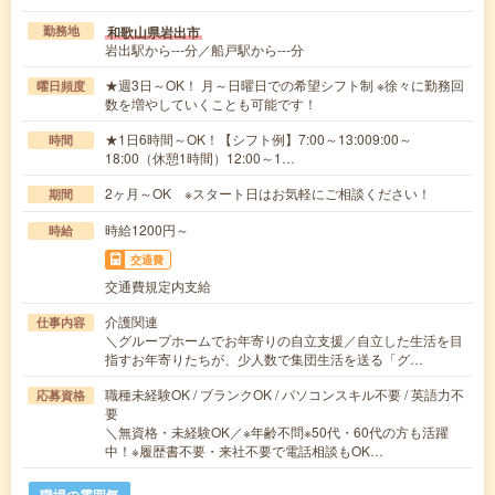
和歌山県岩出市
勤務地
岩出駅から---分／船戸駅から---分
★週3日～OK！ 月～日曜日での希望シフト制 ※徐々に勤務回
曜日頻度
数を増やしていくことも可能です！
★1日6時間～OK！【シフト例】7:00～13:009:00～
時間
18:00（休憩1時間）12:00～1…
2ヶ月～OK ※スタート日はお気軽にご相談ください！
期間
時給1200円～
時給
交通費
交通費規定内支給
介護関連
仕事内容
＼グループホームでお年寄りの自立支援／自立した生活を目
指すお年寄りたちが、少人数で集団生活を送る「グ…
職種未経験OK / ブランクOK / パソコンスキル不要 / 英語力不
応募資格
要
＼無資格・未経験OK／※年齢不問※50代・60代の方も活躍
中！※履歴書不要・来社不要で電話相談もOK…
職場の雰囲気