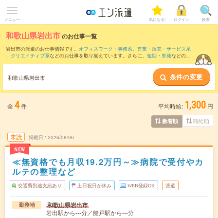
メニュー
気になる!
ログイン
検索
和歌山県岩出市
のお仕事一覧
岩出市の派遣のお仕事情報です。
オフィスワーク・事務系
、
営業・販売・サービス系
、
クリエイティブ系
などのお仕事を取り揃えています。さらに、
短期
・
単発
などの期
間や、
職種未経験OK
などのこだわり条件で絞り込んでいただけます。
条件の変更
また、
和歌山市
・
泉南市
・
紀の川市
・
海南市
・
海草郡
など隣接エリアのお仕事もご確
和歌山県岩出市
認いただけます。
4
1,300
全
件
平均時給:
円
時給順
新着順
未読
掲載日
2026/08/06
NEW
≪無資格でも月収19.2万円～≫病院で受付やカ
ルテの整理など
交通費別途支給あり
土日祝日が休み
WEB登録OK
派遣
和歌山県岩出市
勤務地
岩出駅から---分／船戸駅から---分