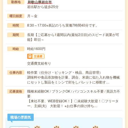
和歌山県岩出市
勤務地
岩出駅から徒歩25分
月～金
曜日頻度
8:30～17:00※表記のうち実働7時間40分です。
時間
長期【ご応募から1週間以内(最短2日目)のスピード就業が可
期間
能】即日～
時給1600円
時給
交通費
交通費支給有り
軽作業（仕分け・ピッキング・検品、商品管理）
仕事内容
調味料や食品添加物を計量、調合、米袋に似た入れ物を機械
にセットし製品をミシンで封をしパレットに移動す…
職種未経験OK / ブランクOK / パソコンスキル不要 / 英語力不
応募資格
要
【来社不要、WEB登録OK！】〇未経験大歓迎！〇フリータ
ー、主婦(夫) 大歓迎！ ※お仕事の掛け持ち…
職場の雰囲気