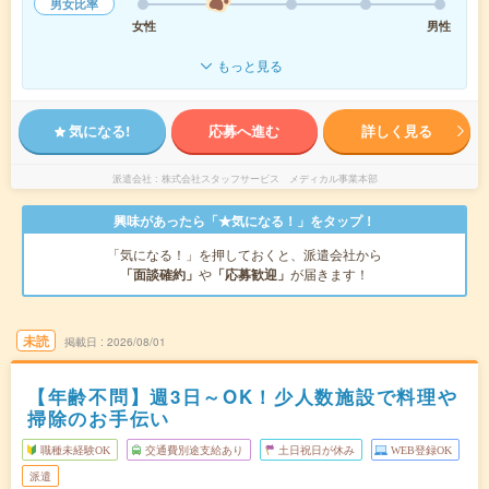
男女比率
女性
男性
もっと見る
気になる!
応募へ進む
詳しく見る
派遣会社
株式会社スタッフサービス メディカル事業本部
興味があったら「★気になる！」をタップ！
「気になる！」を押しておくと、派遣会社から
「面談確約」
や
「応募歓迎」
が届きます！
未読
掲載日
2026/08/01
【年齢不問】週3日～OK！少人数施設で料理や
掃除のお手伝い
職種未経験OK
交通費別途支給あり
土日祝日が休み
WEB登録OK
派遣