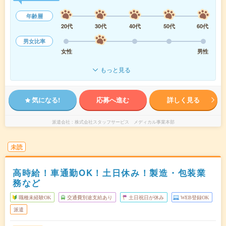
年齢層
20代
30代
40代
50代
60代
男女比率
女性
男性
もっと見る
気になる!
応募へ進む
詳しく見る
派遣会社
株式会社スタッフサービス メディカル事業本部
未読
高時給！車通勤OK！土日休み！製造・包装業
務など
職種未経験OK
交通費別途支給あり
土日祝日が休み
WEB登録OK
派遣