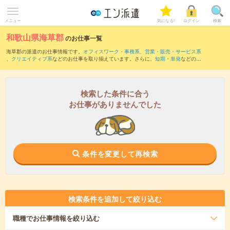
メニュー
気になる!
ログイン
検索
和歌山県海草郡
のお仕事一覧
海草郡の派遣のお仕事情報です。
オフィスワーク・事務系
、
営業・販売・サービス系
、
クリエイティブ系
などのお仕事を取り揃えています。さらに、
短期
・
単発
などの期
間や、
職種未経験OK
などのこだわり条件で絞り込んでいただけます。
また、
和歌山市
・
紀の川市
・
海南市
・
有田郡
など隣接エリアのお仕事もご確認いただ
けます。
検索した条件に合う
お仕事がありませんでした
条件を変更して再検索
検索条件を追加して絞り込む
職種
でお仕事情報を絞り込む