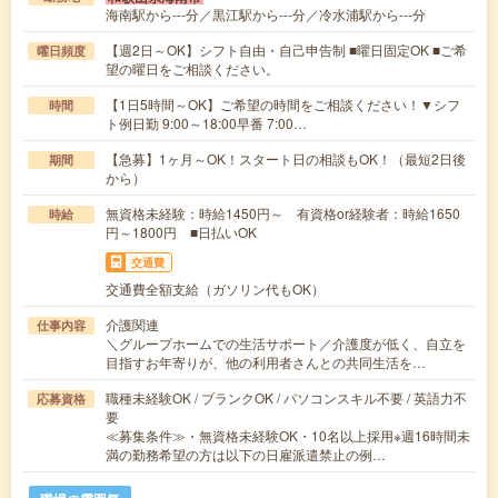
海南駅から---分／黒江駅から---分／冷水浦駅から---分
【週2日～OK】シフト自由・自己申告制 ■曜日固定OK ■ご希
曜日頻度
望の曜日をご相談ください。
【1日5時間～OK】ご希望の時間をご相談ください！▼シフ
時間
ト例日勤 9:00～18:00早番 7:00…
【急募】1ヶ月～OK！スタート日の相談もOK！（最短2日後
期間
から）
無資格未経験：時給1450円～ 有資格or経験者：時給1650
時給
円～1800円 ■日払いOK
交通費
交通費全額支給（ガソリン代もOK）
介護関連
仕事内容
＼グループホームでの生活サポート／介護度が低く、自立を
目指すお年寄りが、他の利用者さんとの共同生活を…
職種未経験OK / ブランクOK / パソコンスキル不要 / 英語力不
応募資格
要
≪募集条件≫・無資格未経験OK・10名以上採用※週16時間未
満の勤務希望の方は以下の日雇派遣禁止の例…