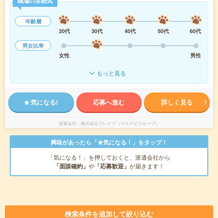
職場の雰囲気
年齢層
20代
30代
40代
50代
60代
男女比率
女性
男性
もっと見る
気になる!
応募へ進む
詳しく見る
派遣会社
株式会社ブレイブ（マイナビグループ）
興味があったら「★気になる！」をタップ！
「気になる！」を押しておくと、派遣会社から
「面談確約」
や
「応募歓迎」
が届きます！
検索条件を追加して絞り込む