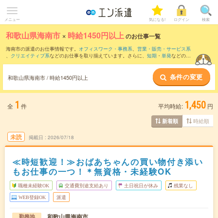
メニュー
気になる!
ログイン
検索
和歌山県海南市
×
時給1450円以上
のお仕事一覧
海南市の派遣のお仕事情報です。
オフィスワーク・事務系
、
営業・販売・サービス系
、
クリエイティブ系
などのお仕事を取り揃えています。さらに、
短期
・
単発
などの期
間や、
職種未経験OK
などのこだわり条件で絞り込んでいただけます。
条件の変更
和歌山県海南市 / 時給1450円以上
1
1,450
全
件
平均時給:
円
時給順
新着順
未読
掲載日
2026/07/18
≪時短歓迎！≫おばあちゃんの買い物付き添い
もお仕事の一つ！＊無資格・未経験OK
職種未経験OK
交通費別途支給あり
土日祝日が休み
残業なし
WEB登録OK
派遣
和歌山県海南市
勤務地