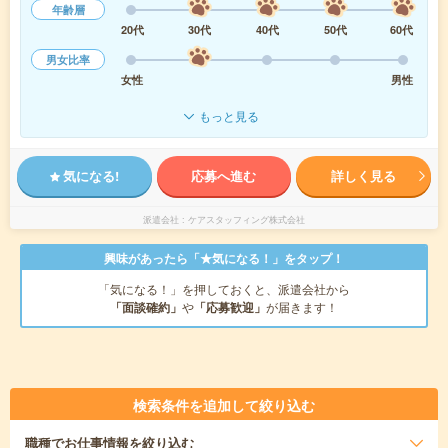
年齢層
20代
30代
40代
50代
60代
男女比率
女性
男性
もっと見る
気になる!
応募へ進む
詳しく見る
派遣会社
ケアスタッフィング株式会社
興味があったら「★気になる！」をタップ！
「気になる！」を押しておくと、派遣会社から
「面談確約」
や
「応募歓迎」
が届きます！
検索条件を追加して絞り込む
職種
でお仕事情報を絞り込む