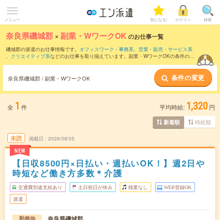
メニュー
気になる!
ログイン
検索
奈良県磯城郡
×
副業・WワークOK
のお仕事一覧
磯城郡の派遣のお仕事情報です。
オフィスワーク・事務系
、
営業・販売・サービス系
、
クリエイティブ系
などのお仕事を取り揃えています。副業・WワークOKの条件の他
に、
交通費別途支給あり
、
職種未経験OK
、
友だちと一緒の応募OK
などのこだわり条
件も取り揃えています。
条件の変更
奈良県磯城郡 / 副業・WワークOK
1
1,320
全
件
平均時給:
円
時給順
新着順
未読
掲載日
2026/08/05
NEW
【日収8500円×日払い・週払いOK！】週2日や
時短など働き方多数＊介護
交通費別途支給あり
土日祝日が休み
残業なし
WEB登録OK
派遣
奈良県磯城郡
勤務地