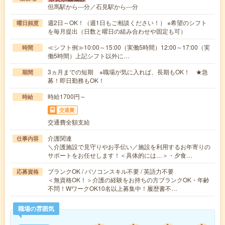
但馬駅から---分／石見駅から---分
週2日～OK！（週1日もご相談ください！） ※希望のシフト
曜日頻度
を毎月提出（日数と曜日の組み合わせや固定も可）
≪シフト例≫10:00～15:00（実働5時間）12:00～17:00（実
時間
働5時間）上記シフト以外に…
3ヵ月までの短期 ※職場が気に入れば、長期もOK！ ★急
期間
募！即日勤務もOK！
時給1700円～
時給
交通費
交通費全額支給
介護関連
仕事内容
＼介護施設で見守りやお手伝い／施設を利用するお年寄りの
サポートをお任せします！＜具体的には…＞・夕食…
ブランクOK / パソコンスキル不要 / 英語力不要
応募資格
＜無資格OK！＞介護の経験をお持ちの方ブランクOK・年齢
不問！WワークOK10名以上募集中！履歴書不…
職場の雰囲気