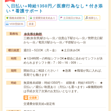
＼日払い×時給1350円／医療行為なし＊付き添
い＊看護サポート
職種未経験OK
交通費別途支給あり
土日祝日が休み
残業なし
WEB登録OK
派遣
奈良県生駒郡
勤務地
三郷(奈良県)駅から---分／信貴山下駅から---分／勢野北口駅
から---分／竜田川駅から---分／平群駅から---分
週2日～5日OK（月～金） ★土日休みOK
曜日頻度
★1日4時間～の時短シフトOK★都合に合わせてシフトが決
時間
められますシフト例：7：00～16：009：…
開始日はご相談ください！ ★急募 ★職場が気に入れば、
期間
長期でも働けます！
無資格未経験：時給1350円～ 経験者：時給1450円～ ★
時給
日払い／週払い制度あり（月払いも選べます）※稼働開始時
は手続き完了次第のお支払いとなります。
交通費
交通費全額支給※規定有