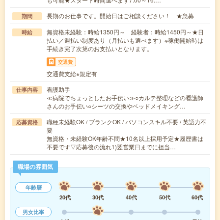
長期のお仕事です。開始日はご相談ください！ ★急募
期間
無資格未経験：時給1350円～ 経験者：時給1450円～★日
時給
払い／週払い制度あり（月払いも選べます）※稼働開始時は
手続き完了次第のお支払いとなります。
交通費
交通費支給※規定有
看護助手
仕事内容
≪病院でちょっとしたお手伝い≫○カルテ整理などの看護師
さんのお手伝い○シーツの交換やベッドメイキング…
職種未経験OK / ブランクOK / パソコンスキル不要 / 英語力不
応募資格
要
無資格・未経験OK年齢不問★10名以上採用予定★履歴書は
不要です▽応募後の流れ1)翌営業日までに担当…
職場の雰囲気
年齢層
20代
30代
40代
50代
60代
男女比率