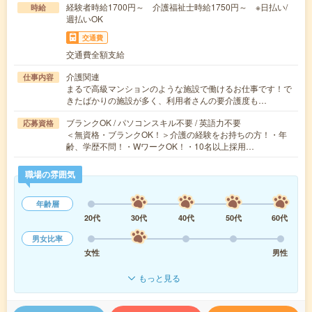
経験者時給1700円～ 介護福祉士時給1750円～ ※日払い/
時給
週払いOK
交通費
交通費全額支給
介護関連
仕事内容
まるで高級マンションのような施設で働けるお仕事です！で
きたばかりの施設が多く、利用者さんの要介護度も…
ブランクOK / パソコンスキル不要 / 英語力不要
応募資格
＜無資格・ブランクOK！＞介護の経験をお持ちの方！・年
齢、学歴不問！・WワークOK！・10名以上採用…
職場の雰囲気
年齢層
20代
30代
40代
50代
60代
男女比率
女性
男性
もっと見る