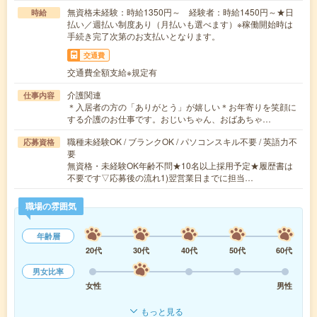
無資格未経験：時給1350円～ 経験者：時給1450円～★日
時給
払い／週払い制度あり（月払いも選べます）※稼働開始時は
手続き完了次第のお支払いとなります。
交通費
交通費全額支給※規定有
介護関連
仕事内容
＊入居者の方の「ありがとう」が嬉しい＊お年寄りを笑顔に
する介護のお仕事です。おじいちゃん、おばあちゃ…
職種未経験OK / ブランクOK / パソコンスキル不要 / 英語力不
応募資格
要
無資格・未経験OK年齢不問★10名以上採用予定★履歴書は
不要です▽応募後の流れ1)翌営業日までに担当…
職場の雰囲気
年齢層
20代
30代
40代
50代
60代
男女比率
女性
男性
もっと見る