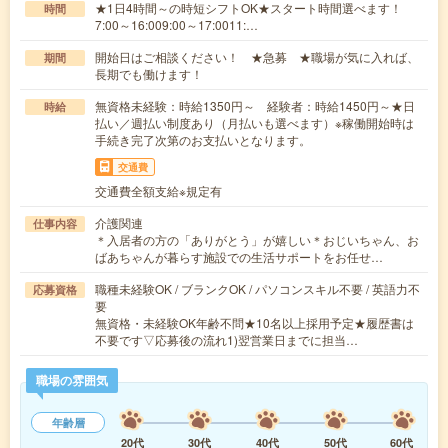
★1日4時間～の時短シフトOK★スタート時間選べます！
時間
7:00～16:009:00～17:0011:…
開始日はご相談ください！ ★急募 ★職場が気に入れば、
期間
長期でも働けます！
無資格未経験：時給1350円～ 経験者：時給1450円～★日
時給
払い／週払い制度あり（月払いも選べます）※稼働開始時は
手続き完了次第のお支払いとなります。
交通費
交通費全額支給※規定有
介護関連
仕事内容
＊入居者の方の「ありがとう」が嬉しい＊おじいちゃん、お
ばあちゃんが暮らす施設での生活サポートをお任せ…
職種未経験OK / ブランクOK / パソコンスキル不要 / 英語力不
応募資格
要
無資格・未経験OK年齢不問★10名以上採用予定★履歴書は
不要です▽応募後の流れ1)翌営業日までに担当…
職場の雰囲気
年齢層
20代
30代
40代
50代
60代