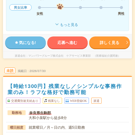
男女比率
女性
男性
もっと見る
気になる!
応募へ進む
詳しく見る
派遣会社
マンパワーグループ株式会社 ケアサービス事業部 （医療福祉介護関連）
未読
掲載日
2026/07/30
【時給1300円】残業なし／シンプルな事務作
業のみ！ラフな格好で勤務可能
交通費別途支給あり
残業なし
WEB登録OK
派遣
奈良県生駒郡
勤務地
大和小泉駅から徒歩8分
就業曜日／月～日の内、週5日勤務
曜日頻度