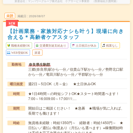
派遣会社
マンパワーグループ株式会社 ケアサービス事業部 （医療福祉介護関連）
未読
掲載日
2026/08/07
NEW
【計画業務・家族対応ナシも叶う】現場に向き
合える＊高齢者ケアスタッフ
職種未経験OK
交通費別途支給あり
土日祝日が休み
残業なし
WEB登録OK
派遣
奈良県生駒郡
勤務地
三郷(奈良県)駅から---分／信貴山下駅から---分／勢野北口駅
から---分／竜田川駅から---分／平群駅から---分
週2日～5日OK（月～金） ★土日休みOK
曜日頻度
★1日4時間～の時短シフトOK★スタート時間選べます！
時間
7:00～16:009:00～17:0011:…
開始日はご相談ください！ ★急募 ★職場が気に入れば、
期間
長期でも働けます！
無資格未経験：時給1350円～ 経験者：時給1450円～ ★
時給
日払い／週払い制度あり（月払いも選べます）※稼働開始時
は手続き完了次第のお支払いとなります。