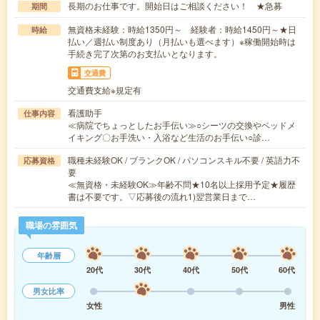
長期のお仕事です。開始日はご相談ください！ ★急募
期間
無資格未経験：時給1350円～ 経験者：時給1450円～★日
時給
払い／週払い制度あり（月払いも選べます）※稼働開始時は
手続き完了次第のお支払いとなります。
交通費
交通費支給※規定有
看護助手
仕事内容
≪病院でちょっとしたお手伝い≫○シーツの交換やベッドメ
イキング〇お手洗い・入浴など生活のお手伝い○診…
職種未経験OK / ブランクOK / パソコンスキル不要 / 英語力不
応募資格
要
≪無資格・未経験OK≫年齢不問★10名以上採用予定★履歴
書は不要です。▽応募後の流れ1)翌営業日まで…
職場の雰囲気
年齢層
20代
30代
40代
50代
60代
男女比率
女性
男性