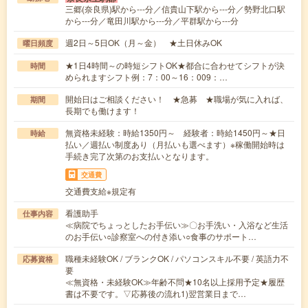
三郷(奈良県)駅から---分／信貴山下駅から---分／勢野北口駅
から---分／竜田川駅から---分／平群駅から---分
週2日～5日OK（月～金） ★土日休みOK
曜日頻度
★1日4時間～の時短シフトOK★都合に合わせてシフトが決
時間
められますシフト例：7：00～16：009：…
開始日はご相談ください！ ★急募 ★職場が気に入れば、
期間
長期でも働けます！
無資格未経験：時給1350円～ 経験者：時給1450円～★日
時給
払い／週払い制度あり（月払いも選べます）※稼働開始時は
手続き完了次第のお支払いとなります。
交通費
交通費支給※規定有
看護助手
仕事内容
≪病院でちょっとしたお手伝い≫〇お手洗い・入浴など生活
のお手伝い○診察室への付き添い○食事のサポート…
職種未経験OK / ブランクOK / パソコンスキル不要 / 英語力不
応募資格
要
≪無資格・未経験OK≫年齢不問★10名以上採用予定★履歴
書は不要です。▽応募後の流れ1)翌営業日まで…