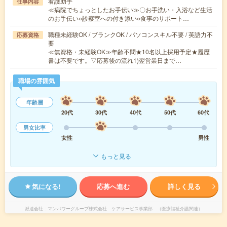
看護助手
仕事内容
≪病院でちょっとしたお手伝い≫〇お手洗い・入浴など生活
のお手伝い○診察室への付き添い○食事のサポート…
職種未経験OK / ブランクOK / パソコンスキル不要 / 英語力不
応募資格
要
≪無資格・未経験OK≫年齢不問★10名以上採用予定★履歴
書は不要です。▽応募後の流れ1)翌営業日まで…
職場の雰囲気
年齢層
20代
30代
40代
50代
60代
男女比率
女性
男性
もっと見る
気になる!
応募へ進む
詳しく見る
派遣会社
マンパワーグループ株式会社 ケアサービス事業部 （医療福祉介護関連）