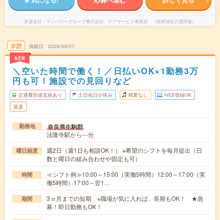
派遣会社
マンパワーグループ株式会社 ケアサービス事業部 （医療福祉介護関連）
未読
掲載日
2026/08/07
NEW
＼空いた時間で働く！／日払いOK×1勤務3万
円も可！施設での見回りなど
交通費別途支給あり
土日祝日が休み
残業なし
WEB登録OK
派遣
奈良県生駒郡
勤務地
法隆寺駅から---分
週2日（週1日も相談OK！） ※希望のシフトを毎月提出（日
曜日頻度
数と曜日の組み合わせや固定も可）
≪シフト例≫10:00～15:00（実働5時間）12:00～17:00（実
時間
働5時間）17:00～翌1…
3ヵ月までの短期 ※職場が気に入れば、長期もOK！ ★急
期間
募！即日勤務もOK！