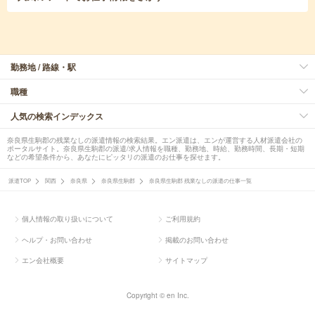
勤務地 / 路線・駅
職種
人気の検索インデックス
奈良県生駒郡の残業なしの派遣情報の検索結果。エン派遣は、エンが運営する人材派遣会社の
ポータルサイト。奈良県生駒郡の派遣/求人情報を職種、勤務地、時給、勤務時間、長期・短期
などの希望条件から、あなたにピッタリの派遣のお仕事を探せます。
派遣TOP
関西
奈良県
奈良県生駒郡
奈良県生駒郡 残業なしの派遣の仕事一覧
個人情報の取り扱いについて
ご利用規約
ヘルプ・お問い合わせ
掲載のお問い合わせ
エン会社概要
サイトマップ
Copyright © en Inc.