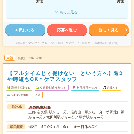
女性
男性
もっと見る
気になる!
応募へ進む
詳しく見る
派遣会社
マンパワーグループ株式会社 ケアサービス事業部 （医療福祉介護関連）
未読
掲載日
2026/08/03
【フルタイムじゃ働けない！という方へ】週2
や時短もOK＊ケアスタッフ
職種未経験OK
交通費別途支給あり
土日祝日が休み
残業なし
WEB登録OK
派遣
奈良県生駒郡
勤務地
三郷(奈良県)駅から---分／信貴山下駅から---分／勢野北口駅
から---分／竜田川駅から---分／平群駅から---分
週2日～5日OK（月～金） ★土日休みOK
曜日頻度