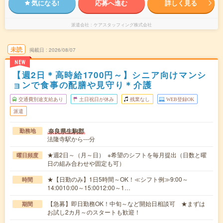
気になる!
応募へ進む
詳しく見る
派遣会社
ケアスタッフィング株式会社
未読
掲載日
2026/08/07
NEW
【週2日＊高時給1700円～】シニア向けマンシ
ョンで食事の配膳や見守り＊介護
交通費別途支給あり
土日祝日が休み
残業なし
WEB登録OK
派遣
奈良県生駒郡
勤務地
法隆寺駅から---分
★週2日～（月～日） ※希望のシフトを毎月提出（日数と曜
曜日頻度
日の組み合わせや固定も可）
★【日勤のみ】1日5時間～OK！≪シフト例≫9:00～
時間
14:0010:00～15:0012:00～1…
【急募】即日勤務OK！中旬～など開始日相談可 ★まずは
期間
お試し2カ月～のスタートも歓迎！