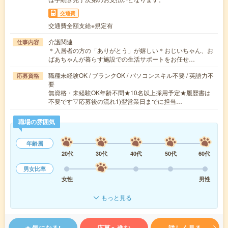
交通費
交通費全額支給※規定有
介護関連
仕事内容
＊入居者の方の「ありがとう」が嬉しい＊おじいちゃん、お
ばあちゃんが暮らす施設での生活サポートをお任せ…
職種未経験OK / ブランクOK / パソコンスキル不要 / 英語力不
応募資格
要
無資格・未経験OK年齢不問★10名以上採用予定★履歴書は
不要です▽応募後の流れ1)翌営業日までに担当…
職場の雰囲気
年齢層
20代
30代
40代
50代
60代
男女比率
女性
男性
もっと見る
気になる!
応募へ進む
詳しく見る