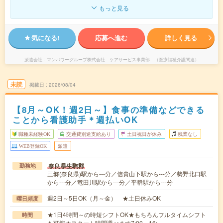
もっと見る
気になる!
応募へ進む
詳しく見る
派遣会社
マンパワーグループ株式会社 ケアサービス事業部 （医療福祉介護関連）
未読
掲載日
2026/08/04
【8月～OK！週2日～】食事の準備などできる
ことから看護助手＊週払いOK
職種未経験OK
交通費別途支給あり
土日祝日が休み
残業なし
WEB登録OK
派遣
奈良県生駒郡
勤務地
三郷(奈良県)駅から---分／信貴山下駅から---分／勢野北口駅
から---分／竜田川駅から---分／平群駅から---分
週2日～5日OK（月～金） ★土日休みOK
曜日頻度
★1日4時間～の時短シフトOK★もちろんフルタイムシフト
時間
も可能★スタート時間選べます7:00～16:…