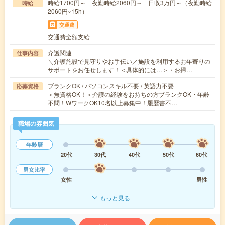
時給1700円～ 夜勤時給2060円～ 日収3万円～（夜勤時給
時給
2060円×15h）
交通費
交通費全額支給
介護関連
仕事内容
＼介護施設で見守りやお手伝い／施設を利用するお年寄りの
サポートをお任せします！＜具体的には…＞・お掃…
ブランクOK / パソコンスキル不要 / 英語力不要
応募資格
＜無資格OK！＞介護の経験をお持ちの方ブランクOK・年齢
不問！WワークOK10名以上募集中！履歴書不…
職場の雰囲気
年齢層
20代
30代
40代
50代
60代
男女比率
女性
男性
もっと見る