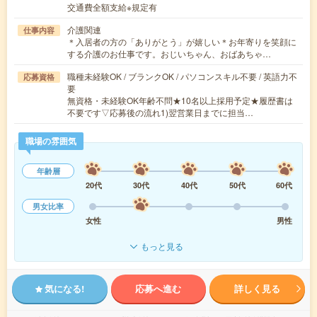
交通費全額支給※規定有
介護関連
仕事内容
＊入居者の方の「ありがとう」が嬉しい＊お年寄りを笑顔に
する介護のお仕事です。おじいちゃん、おばあちゃ…
職種未経験OK / ブランクOK / パソコンスキル不要 / 英語力不
応募資格
要
無資格・未経験OK年齢不問★10名以上採用予定★履歴書は
不要です▽応募後の流れ1)翌営業日までに担当…
職場の雰囲気
年齢層
20代
30代
40代
50代
60代
男女比率
女性
男性
もっと見る
気になる!
応募へ進む
詳しく見る