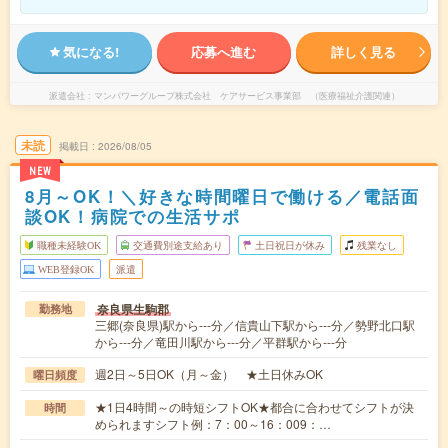
気になる!
応募へ進む
詳しく見る
派遣会社
マンパワーグループ株式会社 ケアサービス事業部 （医療福祉介護関連）
未読
掲載日
2026/08/05
NEW
8月～OK！＼好きな時間曜日で働ける／電話面
談OK！病院での生活サポ
職種未経験OK
交通費別途支給あり
土日祝日が休み
残業なし
WEB登録OK
派遣
奈良県生駒郡
勤務地
三郷(奈良県)駅から---分／信貴山下駅から---分／勢野北口駅
から---分／竜田川駅から---分／平群駅から---分
週2日～5日OK（月～金） ★土日休みOK
曜日頻度
★1日4時間～の時短シフトOK★都合に合わせてシフトが決
時間
められますシフト例：7：00～16：009：…