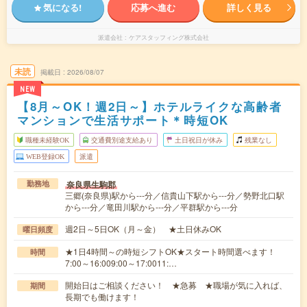
気になる!
応募へ進む
詳しく見る
派遣会社
ケアスタッフィング株式会社
未読
掲載日
2026/08/07
NEW
【8月～OK！週2日～】ホテルライクな高齢者
マンションで生活サポート＊時短OK
職種未経験OK
交通費別途支給あり
土日祝日が休み
残業なし
WEB登録OK
派遣
奈良県生駒郡
勤務地
三郷(奈良県)駅から---分／信貴山下駅から---分／勢野北口駅
から---分／竜田川駅から---分／平群駅から---分
週2日～5日OK（月～金） ★土日休みOK
曜日頻度
★1日4時間～の時短シフトOK★スタート時間選べます！
時間
7:00～16:009:00～17:0011:…
開始日はご相談ください！ ★急募 ★職場が気に入れば、
期間
長期でも働けます！