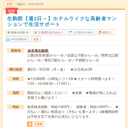
未読
掲載日
2026/08/08
NEW
生駒郡【週2日～】ホテルライクな高齢者マン
ションで生活サポート
職種未経験OK
交通費別途支給あり
土日祝日が休み
残業なし
WEB登録OK
派遣
奈良県生駒郡
勤務地
三郷(奈良県)駅から---分／信貴山下駅から---分／勢野北口駅
から---分／竜田川駅から---分／平群駅から---分
週2日～5日OK（月～金） ★土日休みOK
曜日頻度
★1日4時間～の時短シフトOK★スタート時間選べます！
時間
7:00～16:009:00～17:0011:…
開始日はご相談ください！ ★急募 ★職場が気に入れば、
期間
長期でも働けます！
無資格未経験：時給1350円～ 経験者：時給1450円～ ★
時給
日払い／週払い制度あり（月払いも選べます）※稼働開始時
は手続き完了次第のお支払いとなります。
交通費