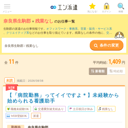
メニュー
気になる!
ログイン
検索
奈良県生駒郡
×
残業なし
のお仕事一覧
生駒郡の派遣のお仕事情報です。
オフィスワーク・事務系
、
営業・販売・サービス系
、
クリエイティブ系
などのお仕事を取り揃えています。残業なしの条件の他に、
交通
費別途支給あり
、
職種未経験OK
、
友だちと一緒の応募OK
などのこだわり条件も取り
揃えています。
条件の変更
奈良県生駒郡 / 残業なし
11
1,409
全
件
平均時給:
円
時給順
新着順
未読
掲載日
2026/08/08
NEW
【「病院勤務」ってイイですよ＊】未経験から
始められる看護助手
職種未経験OK
交通費別途支給あり
土日祝日が休み
残業なし
WEB登録OK
派遣
奈良県生駒郡
勤務地