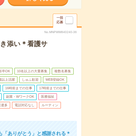
一括
応募
No.MNPWW840240-36
付き添い＊看護サ
新卒OK
10名以上の大量募集
複数名募集
0歳以上活躍
しゅふ歓迎
WEB登録OK
16時前までの仕事
17時前までの仕事
副業・WワークOK
医療福祉
派遣多
電話対応なし
ルーティン
も「ありがとう」と感謝される＊