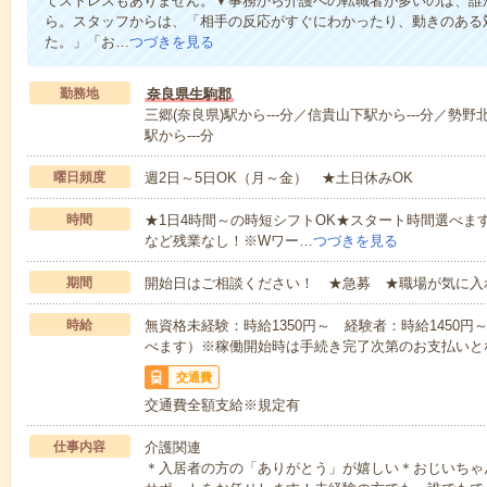
てストレスもありません。▼事務から介護への転職者が多いのは、誰
ら。スタッフからは、「相手の反応がすぐにわかったり、動きのある
た。」「お…
つづきを見る
勤務地
奈良県生駒郡
三郷(奈良県)駅から---分／信貴山下駅から---分／勢野
駅から---分
曜日頻度
週2日～5日OK（月～金） ★土日休みOK
時間
★1日4時間～の時短シフトOK★スタート時間選べます！7:00～1
など残業なし！※Wワー…
つづきを見る
期間
開始日はご相談ください！ ★急募 ★職場が気に入
時給
無資格未経験：時給1350円～ 経験者：時給1450
べます）※稼働開始時は手続き完了次第のお支払いと
交通費
交通費全額支給※規定有
仕事内容
介護関連
＊入居者の方の「ありがとう」が嬉しい＊おじいちゃ