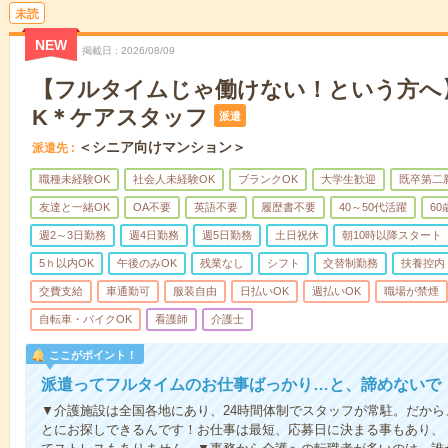
未読
NEW
掲載日
2026/08/09
【フルタイムじゃ働けない！という方へ
K＊ケアスタッフ
派遣
＜シニア向けマンション＞
派遣先
職種未経験OK
社会人未経験OK
ブランクOK
大学生歓迎
既卒第二
友達と一緒OK
OA不要
英語不要
履歴書不要
40～50代活躍
6
週2～3日勤務
週4日勤務
週5日勤務
土日祝休
朝10時以降スタート
5ｈ以内OK
午後のみOK
残業なし
シフト
交替制勤務
扶養控内
交費支給
車通勤可
服装自由
日払いOK
週払いOK
職場が禁煙
自転車・バイクOK
看護師
介護士
ここがポイント！
派遣ってフルタイムのお仕事ばっかり…と、諦めないで
▼介護施設は全国各地にあり、24時間体制でスタッフが常駐。だか
とにお探しできるんです！お仕事は最短、応募日に決まる事もあり、