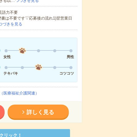
きる以…
つづきを見る
 英語力不要
歴書は不要です▽応募後の流れ1)翌営業日
つづきを見る
女性
男性
テキパキ
コツコツ
（医療福祉介護関連）
詳しく見る
クリック！