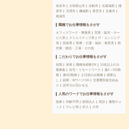
奈良市
大和郡山市
生駒市
北葛城郡
橿
原市
天理市
磯城郡
香芝市
五條市
葛城市
職種でお仕事情報をさがす
オフィスワーク・事務系
営業・販売・サー
ビス系
クリエイティブ系
IT・エンジニア
系
技術系
医療・介護・福祉・教育系
軽
作業・物流・工場・その他
こだわりでお仕事情報をさがす
短期
単発
職種未経験OK
10名以上の大
量募集
在宅・リモートワーク
週2～3日勤
務
週4日勤務
土日祝のみ勤務
残業な
し
副業・WワークOK
交通費別途支給あ
り
語学力が活かせる
人気のワードでお仕事情報をさがす
急募
年齢不問
財団法人
英語
書類チェ
ック
テレビ局
封入
大学