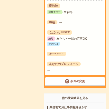
勤務地
生駒郡
勤務エリア
職種
---
こだわりINDEX
友だちと一緒の応募OK
絶対
---
できれば
キーワード
---
あなたのプロフィール
---
条件の変更
他の検索結果を見る
勤務地でお仕事情報をさがす