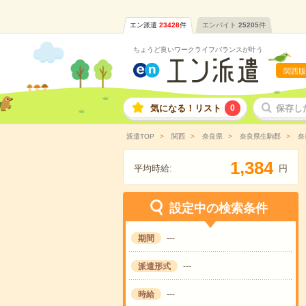
エン派遣
23428
件
エンバイト
25205
件
ちょうど良いワークライフバランスが叶う
関西版
気になる！リスト
0
保存し
派遣TOP
関西
奈良県
奈良県生駒郡
奈
,
1
3
8
4
平均時給:
円
設定中の検索条件
期間
---
派遣形式
---
時給
---