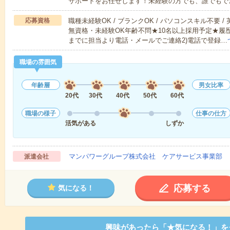
サポートをお任せします！未経験の方でも、誰でもで
応募資格
職種未経験OK / ブランクOK / パソコンスキル不要 /
無資格・未経験OK年齢不問★10名以上採用予定★履
までに担当より電話・メールでご連絡2)電話で登録…
職場の雰囲気
年齢層
男女比率
20代
30代
40代
50代
60代
職場の様子
仕事の仕方
活気がある
しずか
マンパワーグループ株式会社 ケアサービス事業部 
派遣会社
応募する
気になる！
興味があったら「★気になる！」を