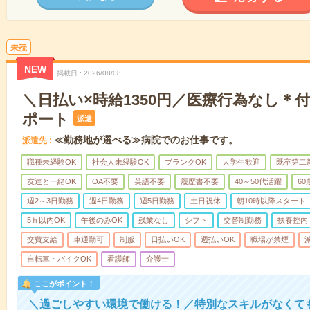
未読
NEW
掲載日
2026/08/08
＼日払い×時給1350円／医療行為なし＊
ポート
派遣
≪勤務地が選べる≫病院でのお仕事です。
派遣先
職種未経験OK
社会人未経験OK
ブランクOK
大学生歓迎
既卒第二
友達と一緒OK
OA不要
英語不要
履歴書不要
40～50代活躍
6
週2～3日勤務
週4日勤務
週5日勤務
土日祝休
朝10時以降スタート
5ｈ以内OK
午後のみOK
残業なし
シフト
交替制勤務
扶養控内
交費支給
車通勤可
制服
日払いOK
週払いOK
職場が禁煙
自転車・バイクOK
看護師
介護士
ここがポイント！
＼過ごしやすい環境で働ける！／特別なスキルがなくて