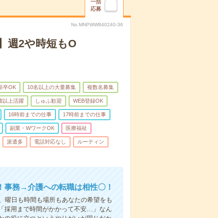
一括
応募
No.MNPWW840240-36
】週2や時短もO
新卒OK
10名以上の大量募集
複数名募集
0歳以上活躍
しゅふ歓迎
WEB登録OK
16時前までの仕事
17時前までの仕事
副業・WワークOK
医療福祉
派遣多
電話対応なし
ルーティン
！事務→介護への転職は相性〇！
ら、曜日も時間も場所もあなたの希望をも
「採用まで時間がかかって不安…」なん