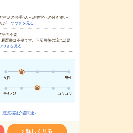
ど生活のお手伝い○診察室への付き添い○
んが…
つづきを見る
 英語力不要
★履歴書は不要です。▽応募後の流れ1)翌
つづきを見る
女性
男性
テキパキ
コツコツ
（医療福祉介護関連）
詳しく見る