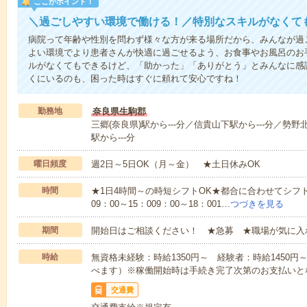
ここがポイント！
＼過ごしやすい環境で働ける！／特別なスキルがなくて
病院って年齢や性別を問わず様々な方が来る場所だから、みんなが過
よい環境でより患者さんが快適に過ごせるよう、お食事やお風呂のお
ルがなくてもできるけど、「助かった」「ありがとう」とみんなに感
くにいるのも、困った時はすぐに頼れて安心ですね！
勤務地
奈良県生駒郡
三郷(奈良県)駅から---分／信貴山下駅から---分／勢野
駅から---分
曜日頻度
週2日～5日OK（月～金） ★土日休みOK
時間
★1日4時間～の時短シフトOK★都合に合わせてシフト
09：00～15：009：00～18：001…
つづきを見る
期間
開始日はご相談ください！ ★急募 ★職場が気に入
時給
無資格未経験：時給1350円～ 経験者：時給1450
べます）※稼働開始時は手続き完了次第のお支払いと
交通費