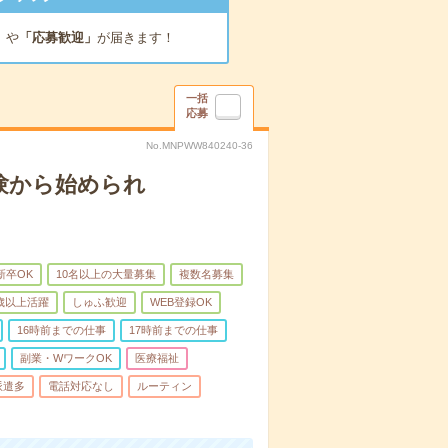
」
や
「応募歓迎」
が届きます！
一括
応募
No.MNPWW840240-36
験から始められ
新卒OK
10名以上の大量募集
複数名募集
0歳以上活躍
しゅふ歓迎
WEB登録OK
16時前までの仕事
17時前までの仕事
副業・WワークOK
医療福祉
派遣多
電話対応なし
ルーティン