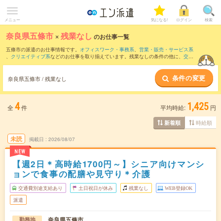
メニュー
気になる!
ログイン
検索
奈良県五條市
×
残業なし
のお仕事一覧
五條市の派遣のお仕事情報です。
オフィスワーク・事務系
、
営業・販売・サービス系
、
クリエイティブ系
などのお仕事を取り揃えています。残業なしの条件の他に、
交通
費別途支給あり
、
職種未経験OK
、
友だちと一緒の応募OK
などのこだわり条件も取り
揃えています。
条件の変更
奈良県五條市 / 残業なし
4
1,425
全
件
平均時給:
円
時給順
新着順
未読
掲載日
2026/08/07
NEW
【週2日＊高時給1700円～】シニア向けマンシ
ョンで食事の配膳や見守り＊介護
交通費別途支給あり
土日祝日が休み
残業なし
WEB登録OK
派遣
奈良県五條市
勤務地