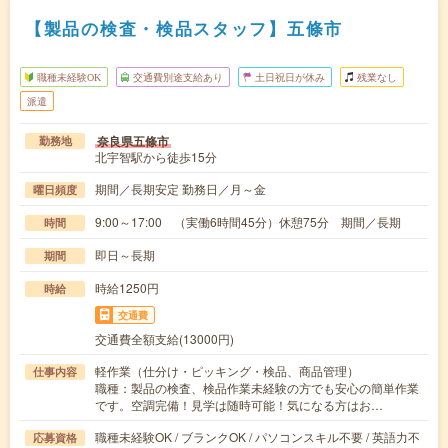
【製品の検査・検品スタッフ】五條市
職種未経験OK
交通費別途支給あり
土日祝日が休み
残業なし
派遣
奈良県五條市
勤務地
北宇智駅から徒歩15分
期間／長期安定 勤務日／月～金
曜日頻度
9:00～17:00 （実働6時間45分）休憩75分 期間／長期
時間
即日～長期
期間
時給1250円
時給
交通費
交通費全額支給(13000円)
軽作業（仕分け・ピッキング・検品、商品管理）
仕事内容
職種：製品の検査、検品作業未経験の方でも安心の簡単作業
です。空調完備！見学は随時可能！気になる方はお…
職種未経験OK / ブランクOK / パソコンスキル不要 / 英語力不
応募資格