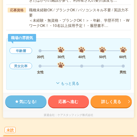
職種未経験OK / ブランクOK / パソコンスキル不要 / 英語力不
応募資格
要
＜未経験・無資格・ブランクOK！＞・年齢、学歴不問！・W
ワークOK！・10名以上採用予定！・履歴書不…
職場の雰囲気
年齢層
20代
30代
40代
50代
60代
男女比率
女性
男性
もっと見る
気になる!
応募へ進む
詳しく見る
派遣会社
ケアスタッフィング株式会社
未読