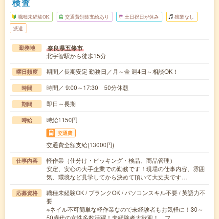
検査
職種未経験OK
交通費別途支給あり
土日祝日が休み
残業なし
派遣
奈良県五條市
勤務地
北宇智駅から徒歩15分
期間／長期安定 勤務日／月～金 週4日～相談OK！
曜日頻度
時間／ 9:00～17:30 50分休憩
時間
即日～長期
期間
時給1150円
時給
交通費
交通費全額支給(13000円)
軽作業（仕分け・ピッキング・検品、商品管理）
仕事内容
安定、安心の大手企業での勤務です！現場の仕事内容、雰囲
気、環境など見学してから決めて頂いて大丈夫です…
職種未経験OK / ブランクOK / パソコンスキル不要 / 英語力不
応募資格
要
※ネイル不可簡単な軽作業なので未経験者もお気軽に！30～
50歳代の女性多数活躍！未経験者大歓迎！ フ…