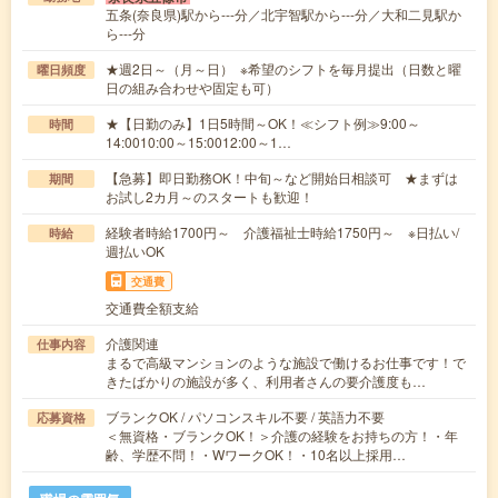
五条(奈良県)駅から---分／北宇智駅から---分／大和二見駅か
ら---分
★週2日～（月～日） ※希望のシフトを毎月提出（日数と曜
曜日頻度
日の組み合わせや固定も可）
★【日勤のみ】1日5時間～OK！≪シフト例≫9:00～
時間
14:0010:00～15:0012:00～1…
【急募】即日勤務OK！中旬～など開始日相談可 ★まずは
期間
お試し2カ月～のスタートも歓迎！
経験者時給1700円～ 介護福祉士時給1750円～ ※日払い/
時給
週払いOK
交通費
交通費全額支給
介護関連
仕事内容
まるで高級マンションのような施設で働けるお仕事です！で
きたばかりの施設が多く、利用者さんの要介護度も…
ブランクOK / パソコンスキル不要 / 英語力不要
応募資格
＜無資格・ブランクOK！＞介護の経験をお持ちの方！・年
齢、学歴不問！・WワークOK！・10名以上採用…