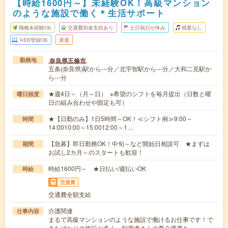
【時給1600円～】未経験OK！高級マンション
のような施設で働く＊生活サポート
職種未経験OK
交通費別途支給あり
土日祝日が休み
残業なし
WEB登録OK
派遣
奈良県五條市
勤務地
五条(奈良県)駅から---分／北宇智駅から---分／大和二見駅か
ら---分
★週4日～（月～日） ※希望のシフトを毎月提出（日数と曜
曜日頻度
日の組み合わせや固定も可）
★【日勤のみ】1日5時間～OK！≪シフト例≫9:00～
時間
14:0010:00～15:0012:00～1…
【急募】即日勤務OK！中旬～など開始日相談可 ★まずは
期間
お試し2カ月～のスタートも歓迎！
時給1600円～ ★日払い/週払いOK
時給
交通費
交通費全額支給
介護関連
仕事内容
まるで高級マンションのような施設で働けるお仕事です！で
きたばかりの施設が多く、利用者さんの要介護度も…