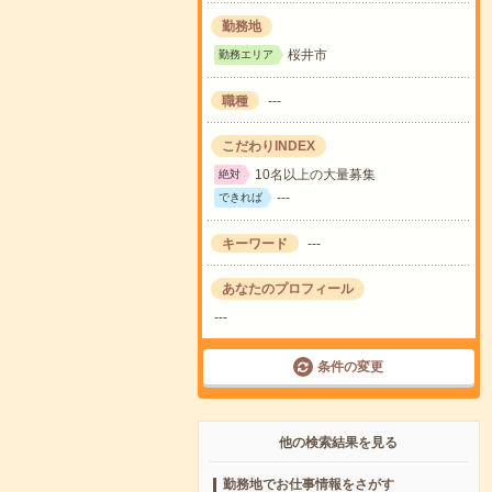
勤務地
桜井市
勤務エリア
職種
---
こだわりINDEX
10名以上の大量募集
絶対
---
できれば
キーワード
---
あなたのプロフィール
---
条件の変更
他の検索結果を見る
勤務地でお仕事情報をさがす