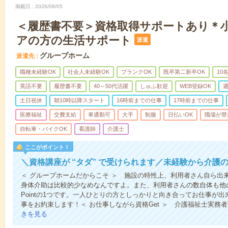
掲載日
2026/08/05
＜履歴書不要＞資格取得サポートあり＊
アの方の生活サポート
派遣
グループホーム
派遣先
職種未経験OK
社会人未経験OK
ブランクOK
既卒第二新卒OK
10
英語不要
履歴書不要
40～50代活躍
しゅふ歓迎
WEB登録OK
週
土日祝休
朝10時以降スタート
16時前までの仕事
17時前までの仕事
医療福祉
交費支給
車通勤可
大手
制服
日払いOK
職場が禁
自転車・バイクOK
看護師
介護士
ここがポイント！
＼資格講座が “タダ” で受けられます／未経験から介護
＜ グループホームだからこそ ＞ 施設の特性上、利用者さん自ら出
身体介助は比較的少なめなんですよ。また、利用者さんの数自体も他
Pointの1つです。一人ひとりの方としっかりと向き合ってお仕事が
事をお約束します！＜ お仕事しながら資格Get ＞ 介護福祉士実務
きを見る