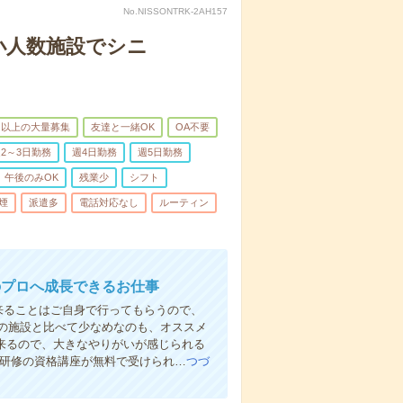
No.NISSONTRK-2AH157
小人数施設でシニ
名以上の大量募集
友達と一緒OK
OA不要
2～3日勤務
週4日勤務
週5日勤務
午後のみOK
残業少
シフト
煙
派遣多
電話対応なし
ルーティン
のプロへ成長できるお仕事
来ることはご自身で行ってもらうので、
の施設と比べて少なめなのも、オススメ
出来るので、大きなやりがいが感じられる
者研修の資格講座が無料で受けられ…
つづ