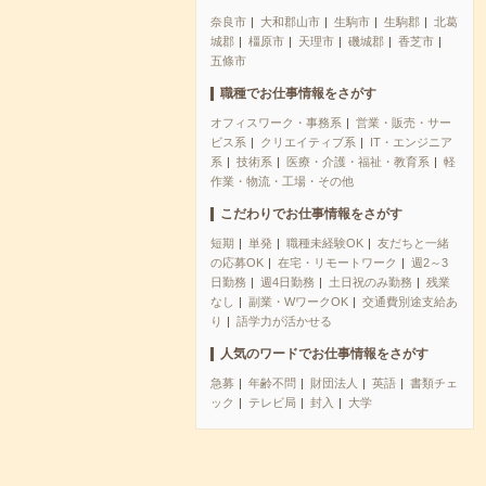
奈良市
大和郡山市
生駒市
生駒郡
北葛
城郡
橿原市
天理市
磯城郡
香芝市
五條市
職種でお仕事情報をさがす
オフィスワーク・事務系
営業・販売・サー
ビス系
クリエイティブ系
IT・エンジニア
系
技術系
医療・介護・福祉・教育系
軽
作業・物流・工場・その他
こだわりでお仕事情報をさがす
短期
単発
職種未経験OK
友だちと一緒
の応募OK
在宅・リモートワーク
週2～3
日勤務
週4日勤務
土日祝のみ勤務
残業
なし
副業・WワークOK
交通費別途支給あ
り
語学力が活かせる
人気のワードでお仕事情報をさがす
急募
年齢不問
財団法人
英語
書類チェ
ック
テレビ局
封入
大学