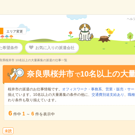
ヘル
エリア変更
た希望条件
お気に入りの派遣会社
良県桜井市 10名以上の大量募集の派遣の仕事一覧
奈良県桜井市
10名以上の大
で
桜井市の派遣のお仕事情報です。
オフィスワーク・事務系
、
営業・販売・サー
揃えています。10名以上の大量募集の条件の他に、
交通費別途支給あり
、
職種
わり条件も取り揃えています。
6
1
6
件中
～
件を表示中
未読