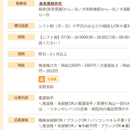
勤務地
奈良県桜井市
桜井(奈良県)駅から---分／大和朝倉駅から---分／大福
ら---分
曜日頻度
シフト制（月～日）※平日のみなどの相談もOK※週3
時間
【シフト例】07:00～16:0009:00～18:0017:00
談ください！
期間
即日～2ヶ月以上
時給
無資格の方：時給1350円～1687円 / 介護福祉士：時給1
円～1812円
交通費
全額支給
仕事内容
看護助手
＼無資格・未経験OKの看護助手／医療行為は一切行
は…・リネンやシーツの交換・病院内の備品管理やチ
応募資格
職種未経験OK / ブランクOK / パソコンスキル不要 /
＼無資格＊未経験OK／★年齢不問・ブランクOK★履