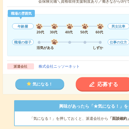
会保険完備＼資格取得支援制度あり／働きながら0円
職場の雰囲気
年齢層
男女比率
20代
30代
40代
50代
60代
職場の様子
仕事の仕方
活気がある
しずか
株式会社ニッソーネット
派遣会社
応募する
気になる！
興味があったら「★気になる！」を
「気になる！」を押しておくと、派遣会社から
「面談確約