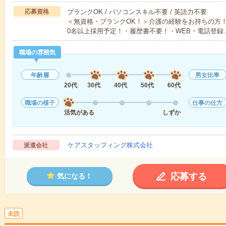
応募資格
ブランクOK / パソコンスキル不要 / 英語力不要
＜無資格・ブランクOK！＞介護の経験をお持ちの方！
0名以上採用予定！・履歴書不要！・WEB・電話登録
職場の雰囲気
年齢層
男女比率
20代
30代
40代
50代
60代
職場の様子
仕事の仕方
活気がある
しずか
ケアスタッフィング株式会社
派遣会社
応募する
気になる！
未読