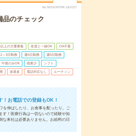
No.NISSONTRK-1BJ157
で備品のチェック
名以上の大量募集
友達と一緒OK
OA不要
2～3日勤務
週4日勤務
週5日勤務
午後のみOK
残業少
シフト
煙
派遣多
電話対応なし
ルーティン
す！お電話での登録もOK！
シワを伸ばしたり、お食事を配ったり。ご
ます！医療行為は一切ないので経験や知
倒な来社は必要ありません。お給料の日