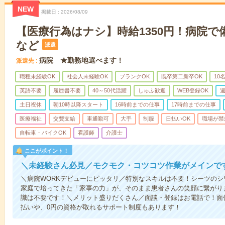
NEW
掲載日
2026/08/09
【医療行為はナシ】時給1350円！病院
など
派遣
病院 ★勤務地選べます！
派遣先
職種未経験OK
社会人未経験OK
ブランクOK
既卒第二新卒OK
10
英語不要
履歴書不要
40～50代活躍
しゅふ歓迎
WEB登録OK
週
土日祝休
朝10時以降スタート
16時前までの仕事
17時前までの仕事
医療福祉
交費支給
車通勤可
大手
制服
日払いOK
職場が禁
自転車・バイクOK
看護師
介護士
ここがポイント！
＼未経験さん必見／モクモク・コツコツ作業がメインで
＼病院WORKデビューにピッタリ／特別なスキルは不要！シーツの
家庭で培ってきた「家事の力」が、そのまま患者さんの笑顔に繋がり
識は不要です！＼メリット盛りだくさん／面談・登録はお電話で！面
払いや、0円の資格が取れるサポート制度もあります！