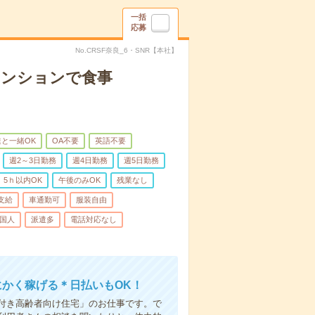
一括
応募
No.CRSF奈良_6・SNR【本社】
マンションで食事
と一緒OK
OA不要
英語不要
週2～3日勤務
週4日勤務
週5日勤務
5ｈ以内OK
午後のみOK
残業なし
支給
車通勤可
服装自由
国人
派遣多
電話対応なし
にかく稼げる＊日払いもOK！
付き高齢者向け住宅」のお仕事です。で