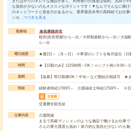
きたばかりのキレイな施設が多く、利用者の介護度は低め。見回りや
な負担が少ないのもオススメなポイントです！▼なんでそんなに稼げる
のネットワークと資金力があるから、業界最高水準の高時給でお仕事
ンセ…
つづきを見る
勤務地
奈良県桜井市
桜井(奈良県)駅から---分／大和朝倉駅から---分／大福
ら---分
曜日頻度
★週2日～（月～日） ※希望のシフトを毎月提出（
時間
★【日勤のみ】1日5時間～OK！≪シフト例≫9:00～14:001
期間
【急募】即日勤務OK！中旬～など開始日相談可 ★
時給
経験者時給1700円～ 介護福祉士時給1750円～ ※日
交通費
交通費全額支給
仕事内容
介護関連
まるで高級マンションのような施設で働けるお仕事で
さんの要介護度も低め！体力的な負担が少ないのも魅