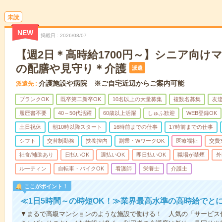
未読
NEW
掲載日
2026/08/07
【週2日＊高時給1700円～】シニア向け
の配膳や見守り＊介護
派遣
介護施設や病院 ※ご自宅近辺からご案内可能
派遣先
ブランクOK
既卒第二新卒OK
10名以上の大量募集
複数名募集
友達
履歴書不要
40～50代活躍
60歳以上活躍
しゅふ歓迎
WEB登録OK
土日祝休
朝10時以降スタート
16時前までの仕事
17時前までの仕事
シフト
交替制勤務
扶養控内
副業・WワークOK
医療福祉
交費
社食/補助あり
日払いOK
週払いOK
即日払いOK
職場が禁煙
外
ルーティン
自転車・バイクOK
看護師
栄養士
介護士
ここがポイント！
≪1日5時間～の時短OK！≫業界最高水準の高時給でと
▼まるで高級マンションのような施設で働ける！ 人気の「サービス