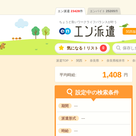
エン派遣
23428
件
エンバイト
25205
件
ちょうど良いワークライフバランスが叶う
関西版
気になる！リスト
0
保存し
派遣TOP
関西
奈良県
奈良県桜井市
奈
,
1
4
0
8
平均時給:
円
設定中の検索条件
期間
---
派遣形式
---
時給
---