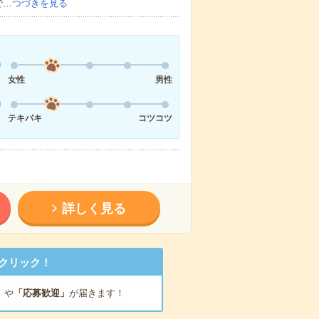
で…
つづきを見る
女性
男性
テキパキ
コツコツ
詳しく見る
クリック！
」
や
「応募歓迎」
が届きます！