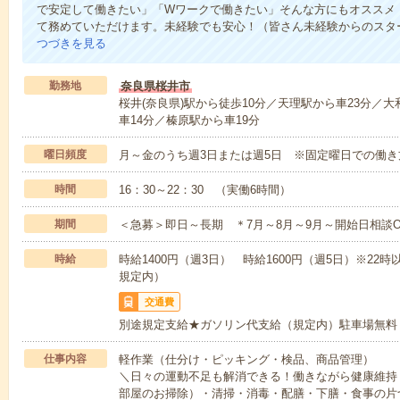
で安定して働きたい」「Wワークで働きたい」そんな方にもオススメ
て務めていただけます。未経験でも安心！（皆さん未経験からのスター
つづきを見る
勤務地
奈良県桜井市
桜井(奈良県)駅から徒歩10分／天理駅から車23分／
車14分／榛原駅から車19分
曜日頻度
月～金のうち週3日または週5日 ※固定曜日での働き
時間
16：30～22：30 （実働6時間）
期間
＜急募＞即日～長期 ＊7月～8月～9月～開始日相談O
時給
時給1400円（週3日） 時給1600円（週5日）※22
規定内）
交通費
別途規定支給★ガソリン代支給（規定内）駐車場無料
仕事内容
軽作業（仕分け・ピッキング・検品、商品管理）
＼日々の運動不足も解消できる！働きながら健康維持
部屋のお掃除）・清掃・消毒・配膳・下膳・食事の片