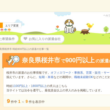
ヘル
エリア変更
た希望条件
お気に入りの派遣会社
良県桜井市 時給900円以上の派遣の仕事一覧
奈良県桜井市
900円以上
で
の派遣
桜井市の派遣のお仕事情報です。
オフィスワーク・事務系
、
営業・販売・サー
揃えています。さらに、
短期
・
単発
などの期間や、
職種未経験OK
などのこだ
時給
1100円以上
・
1800円以上
の求人はこちら
当サイトでは法令を遵守し、最低賃金以上の求人のみを掲載しています。
9
1
9
件中
～
件を表示中