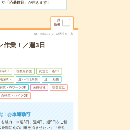
」
や
「応募歓迎」
が届きます！
一括
応募
No.RMK433_2_12済生会中和
ン作業！／週3日
新卒OK
複数名募集
友達と一緒OK
B登録OK
週2～3日勤務
週5日勤務
副業・WワークOK
医療福祉
交費支給
自転車・バイクOK
能！@車通勤可
も魅力！⇒週3日、週4日、週5日をご相
お昼間に別の用事を済ませたい」「長期