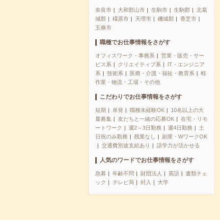
奈良市
大和郡山市
生駒市
生駒郡
北葛
城郡
橿原市
天理市
磯城郡
香芝市
五條市
職種でお仕事情報をさがす
オフィスワーク・事務系
営業・販売・サー
ビス系
クリエイティブ系
IT・エンジニア
系
技術系
医療・介護・福祉・教育系
軽
作業・物流・工場・その他
こだわりでお仕事情報をさがす
短期
単発
職種未経験OK
10名以上の大
量募集
友だちと一緒の応募OK
在宅・リモ
ートワーク
週2～3日勤務
週4日勤務
土
日祝のみ勤務
残業なし
副業・WワークOK
交通費別途支給あり
語学力が活かせる
人気のワードでお仕事情報をさがす
急募
年齢不問
財団法人
英語
書類チェ
ック
テレビ局
封入
大学