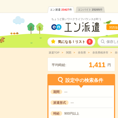
エン派遣
23427
件
エンバイト
25205
件
ちょうど良いワークライフバランスが叶う
関西版
気になる！リスト
0
保存し
派遣TOP
関西
奈良県
奈良県桜井市
奈
,
1
4
1
1
平均時給:
円
設定中の検索条件
期間
---
派遣形式
---
時給
900円以上