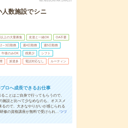
No.NISSONTRK-2AH157
小人数施設でシニ
名以上の大量募集
友達と一緒OK
OA不要
2～3日勤務
週4日勤務
週5日勤務
午後のみOK
残業少
シフト
煙
派遣多
電話対応なし
ルーティン
のプロへ成長できるお仕事
来ることはご自身で行ってもらうので、
の施設と比べて少なめなのも、オススメ
出来るので、大きなやりがいが感じられる
者研修の資格講座が無料で受けられ…
つづ