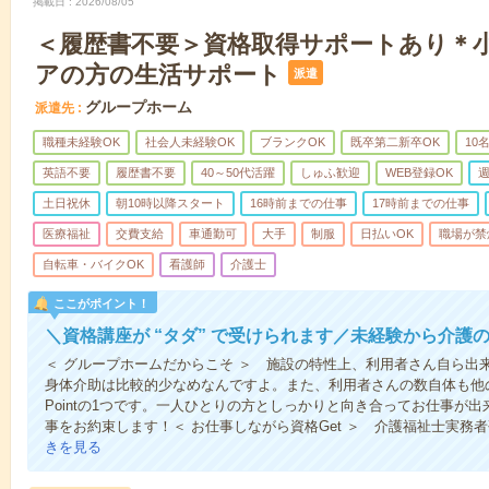
掲載日
2026/08/05
＜履歴書不要＞資格取得サポートあり＊
アの方の生活サポート
派遣
グループホーム
派遣先
職種未経験OK
社会人未経験OK
ブランクOK
既卒第二新卒OK
10
英語不要
履歴書不要
40～50代活躍
しゅふ歓迎
WEB登録OK
週
土日祝休
朝10時以降スタート
16時前までの仕事
17時前までの仕事
医療福祉
交費支給
車通勤可
大手
制服
日払いOK
職場が禁
自転車・バイクOK
看護師
介護士
ここがポイント！
＼資格講座が “タダ” で受けられます／未経験から介護
＜ グループホームだからこそ ＞ 施設の特性上、利用者さん自ら出
身体介助は比較的少なめなんですよ。また、利用者さんの数自体も他
Pointの1つです。一人ひとりの方としっかりと向き合ってお仕事が
事をお約束します！＜ お仕事しながら資格Get ＞ 介護福祉士実務
きを見る