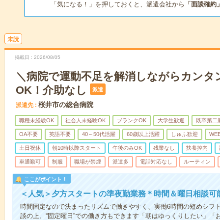
「気になる！」を押しておくと、派遣会社から
「面談確約
未読
掲載日
2026/08/05
＼病院で運動不足を解消しながらカンタ
OK！介助なし
派遣
桜井市の総合病院
派遣先
職種未経験OK
社会人未経験OK
ブランクOK
大学生歓迎
既卒第二
OA不要
英語不要
40～50代活躍
60歳以上活躍
しゅふ歓迎
WE
土日祝休
朝10時以降スタート
午後のみOK
残業なし
扶養控内
車通勤可
制服
職場が禁煙
派遣多
電話対応なし
ルーティン
ここがポイント！
＜人気＞夕方スタートの準夜勤業務＊時間＆曜日相談可
時間固定なので決まったリズムで働きやすく、実働6時間の短めシフト
談の上、“固定曜日”での働き方もできます「朝はゆっくりしたい」「