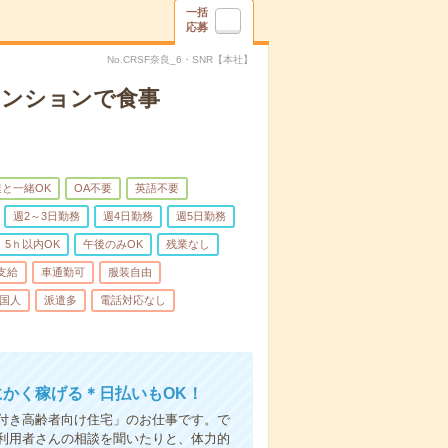
一括
応募
No.CRSF奈良_6・SNR【本社】
マンションで食事
と一緒OK
OA不要
英語不要
週2～3日勤務
週4日勤務
週5日勤務
5ｈ以内OK
午後のみOK
残業なし
支給
車通勤可
服装自由
国人
派遣多
電話対応なし
にかく稼げる＊日払いもOK！
付き高齢者向け住宅」のお仕事です。で
利用者さんの相談を聞いたりと、体力的