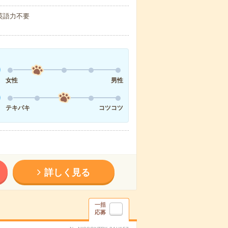
 英語力不要
女性
男性
テキパキ
コツコツ
詳しく見る
一括
応募