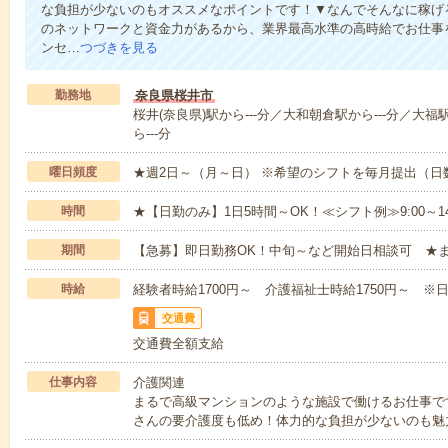
な負担が少ないのもオススメなポイントです！▼なんでそんなに稼げる
のネットワークと資金力があるから、業界最高水準の高時給でお仕事
ンセ…
つづきを見る
勤務地
奈良県桜井市
桜井(奈良県)駅から---分／大和朝倉駅から---分／大福
ら---分
曜日頻度
★週2日～（月～日） ※希望のシフトを毎月提出（
時間
★【日勤のみ】1日5時間～OK！≪シフト例≫9:00～14:001
期間
【急募】即日勤務OK！中旬～など開始日相談可 ★
時給
経験者時給1700円～ 介護福祉士時給1750円～ ※日
交通費
交通費全額支給
仕事内容
介護関連
まるで高級マンションのような施設で働けるお仕事で
さんの要介護度も低め！体力的な負担が少ないのも魅