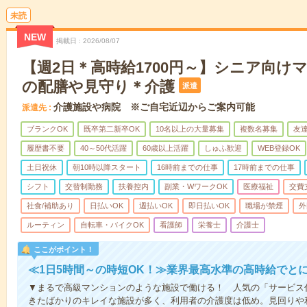
未読
NEW
掲載日
2026/08/07
【週2日＊高時給1700円～】シニア向け
の配膳や見守り＊介護
派遣
介護施設や病院 ※ご自宅近辺からご案内可能
派遣先
ブランクOK
既卒第二新卒OK
10名以上の大量募集
複数名募集
友達
履歴書不要
40～50代活躍
60歳以上活躍
しゅふ歓迎
WEB登録OK
土日祝休
朝10時以降スタート
16時前までの仕事
17時前までの仕事
シフト
交替制勤務
扶養控内
副業・WワークOK
医療福祉
交費
社食/補助あり
日払いOK
週払いOK
即日払いOK
職場が禁煙
外
ルーティン
自転車・バイクOK
看護師
栄養士
介護士
ここがポイント！
≪1日5時間～の時短OK！≫業界最高水準の高時給でと
▼まるで高級マンションのような施設で働ける！ 人気の「サービス
きたばかりのキレイな施設が多く、利用者の介護度は低め。見回りや