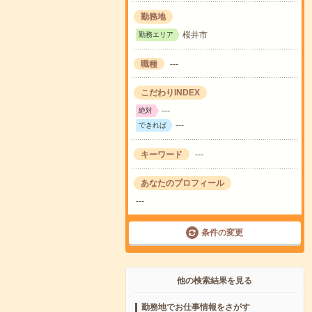
勤務地
桜井市
勤務エリア
職種
---
こだわりINDEX
---
絶対
---
できれば
キーワード
---
あなたのプロフィール
---
条件の変更
他の検索結果を見る
勤務地でお仕事情報をさがす