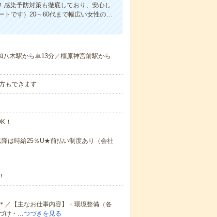
！感染予防対策も徹底しており、安心し
トです）20～60代まで幅広い女性の…
大和八木駅から車13分／橿原神宮前駅から
方もできます
K！
時以降は時給25％U★前払い制度あり（会社
！
＊／【主なお仕事内容】・環境整備（各
づけ・…
つづきを見る