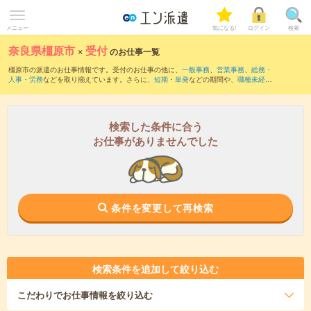
メニュー
気になる!
ログイン
検索
奈良県橿原市
×
受付
のお仕事一覧
橿原市の派遣のお仕事情報です。受付のお仕事の他に、
一般事務
、
営業事務
、
総務・
人事・労務
などを取り揃えています。さらに、
短期
・
単発
などの期間や、
職種未経験
OK
などのこだわり条件で絞り込んでいただけます。職種辞典：
受付のお仕事とは？と
は？
検索した条件に合う
お仕事がありませんでした
条件を変更して再検索
検索条件を追加して絞り込む
こだわり
でお仕事情報を絞り込む