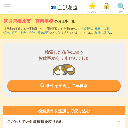
メニュー
気になる!
ログイン
検索
奈良県橿原市
×
営業事務
のお仕事一覧
橿原市の派遣のお仕事情報です。営業事務のお仕事の他に、
一般事務
、
総務・人事・
労務
、
経理・財務・会計・英文経理
などを取り揃えています。さらに、
短期
・
単発
な
どの期間や、
職種未経験OK
などのこだわり条件で絞り込んでいただけます。職種辞
典：
営業事務のお仕事とは？とは？
検索した条件に合う
お仕事がありませんでした
条件を変更して再検索
検索条件を追加して絞り込む
こだわり
でお仕事情報を絞り込む