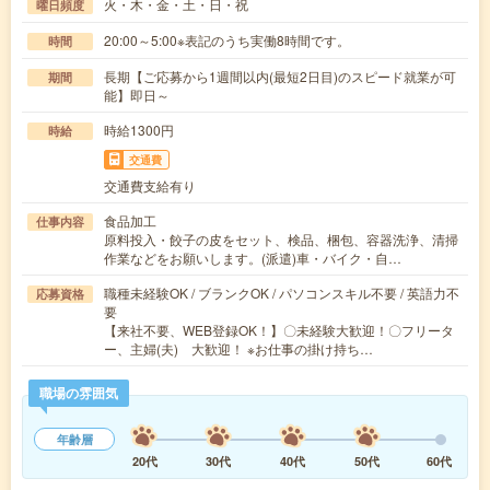
火・木・金・土・日・祝
曜日頻度
20:00～5:00※表記のうち実働8時間です。
時間
長期【ご応募から1週間以内(最短2日目)のスピード就業が可
期間
能】即日～
時給1300円
時給
交通費
交通費支給有り
食品加工
仕事内容
原料投入・餃子の皮をセット、検品、梱包、容器洗浄、清掃
作業などをお願いします。(派遣)車・バイク・自…
職種未経験OK / ブランクOK / パソコンスキル不要 / 英語力不
応募資格
要
【来社不要、WEB登録OK！】〇未経験大歓迎！〇フリータ
ー、主婦(夫) 大歓迎！ ※お仕事の掛け持ち…
職場の雰囲気
年齢層
20代
30代
40代
50代
60代