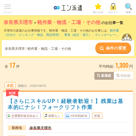
メニュー
気になる!
ログイン
検索
奈良県天理市
×
軽作業・物流・工場・その他
のお仕事一覧
天理市の派遣のお仕事情報です。軽作業・物流・工場・その他のお仕事には、
軽作業
（仕分け・ピッキング・検品、商品管理）
、
製造（組立・加工）
、
マシンオペレータ
ー
などがあります。さらに、
短期
・
単発
などの期間や、
職種未経験OK
などのこだわり
条件で絞り込んでいただけます。
条件の変更
奈良県天理市 / 軽作業・物流・工場・その他
17
1,300
全
件
平均時給:
円
時給順
新着順
未読
掲載日
2026/08/05
NEW
【さらにスキルUP！経験者歓迎！】残業は基
本的にナシ！フォークリフト作業
交通費別途支給あり
残業なし
WEB登録OK
派遣
奈良県天理市
勤務地