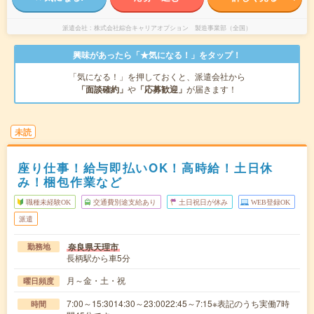
派遣会社
株式会社綜合キャリアオプション 製造事業部（全国）
興味があったら「★気になる！」をタップ！
「気になる！」を押しておくと、派遣会社から
「面談確約」
や
「応募歓迎」
が届きます！
未読
座り仕事！給与即払いOK！高時給！土日休
み！梱包作業など
職種未経験OK
交通費別途支給あり
土日祝日が休み
WEB登録OK
派遣
奈良県天理市
勤務地
長柄駅から車5分
月～金・土・祝
曜日頻度
7:00～15:3014:30～23:0022:45～7:15※表記のうち実働7時
時間