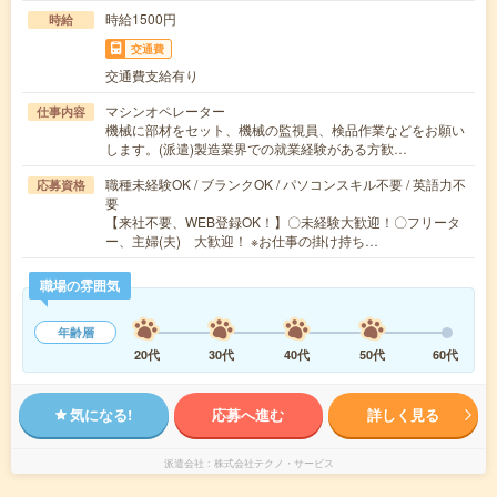
時給1500円
時給
交通費
交通費支給有り
マシンオペレーター
仕事内容
機械に部材をセット、機械の監視員、検品作業などをお願い
します。(派遣)製造業界での就業経験がある方歓…
職種未経験OK / ブランクOK / パソコンスキル不要 / 英語力不
応募資格
要
【来社不要、WEB登録OK！】〇未経験大歓迎！〇フリータ
ー、主婦(夫) 大歓迎！ ※お仕事の掛け持ち…
職場の雰囲気
年齢層
20代
30代
40代
50代
60代
気になる!
応募へ進む
詳しく見る
派遣会社
株式会社テクノ・サービス