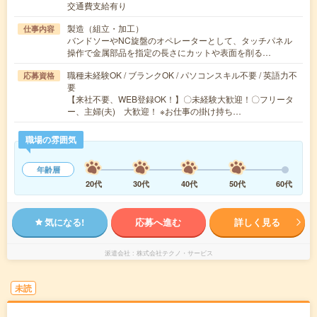
交通費支給有り
製造（組立・加工）
仕事内容
バンドソーやNC旋盤のオペレーターとして、タッチパネル
操作で金属部品を指定の長さにカットや表面を削る…
職種未経験OK / ブランクOK / パソコンスキル不要 / 英語力不
応募資格
要
【来社不要、WEB登録OK！】〇未経験大歓迎！〇フリータ
ー、主婦(夫) 大歓迎！ ※お仕事の掛け持ち…
職場の雰囲気
年齢層
20代
30代
40代
50代
60代
気になる!
応募へ進む
詳しく見る
派遣会社
株式会社テクノ・サービス
未読