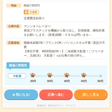
時給1300円
時給
交通費
交通費支給有り
マシンオペレーター
仕事内容
発泡プラスチックを機械から取り出し、目視検査、梱包作業
をお願いします。(派遣)経験・スキルは問いませ…
職種未経験OK / ブランクOK / パソコンスキル不要 / 英語力不
応募資格
要
【来社不要、WEB登録OK！】〇未経験大歓迎！〇フリータ
ー、主婦(夫) 大歓迎！ ※お仕事の掛け持ち…
職場の雰囲気
年齢層
20代
30代
40代
50代
60代
気になる!
応募へ進む
詳しく見る
派遣会社
株式会社テクノ・サービス