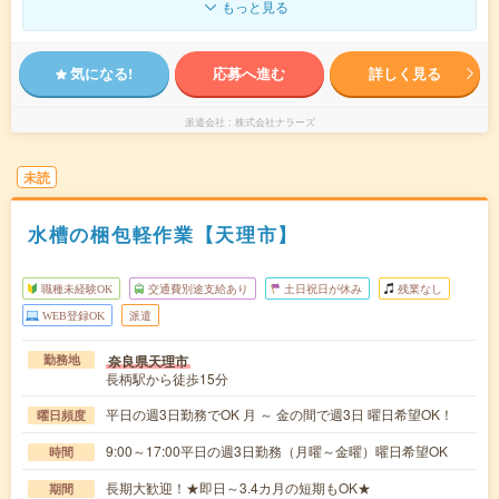
もっと見る
気になる!
応募へ進む
詳しく見る
派遣会社
株式会社ナラーズ
未読
水槽の梱包軽作業【天理市】
職種未経験OK
交通費別途支給あり
土日祝日が休み
残業なし
WEB登録OK
派遣
奈良県天理市
勤務地
長柄駅から徒歩15分
平日の週3日勤務でOK 月 ～ 金の間で週3日 曜日希望OK！
曜日頻度
9:00～17:00平日の週3日勤務（月曜～金曜）曜日希望OK
時間
長期大歓迎！★即日～3.4カ月の短期もOK★
期間