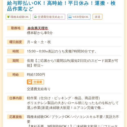
給与即払いOK！高時給！平日休み！運搬・検
品作業など
職種未経験OK
交通費別途支給あり
WEB登録OK
派遣
奈良県天理市
勤務地
櫟本駅から車5分
月～金・土・祝
曜日頻度
15:00～0:00※表記のうち実働7時間30分です。
時間
長期【ご応募から1週間以内(最短2日目)のスピード就業が可
期間
能】即日～
時給1350円
時給
交通費
交通費支給有り
軽作業（仕分け・ピッキング・検品、商品管理）
仕事内容
ポリエチレン製品の大きいロール状になったものを転がして
運ぶ作業(派遣)未経験大歓迎！エアコン完備で働…
職種未経験OK / ブランクOK / パソコンスキル不要 / 英語力不
応募資格
要
【来社不要、WEB登録OK！】〇未経験大歓迎！〇フリータ