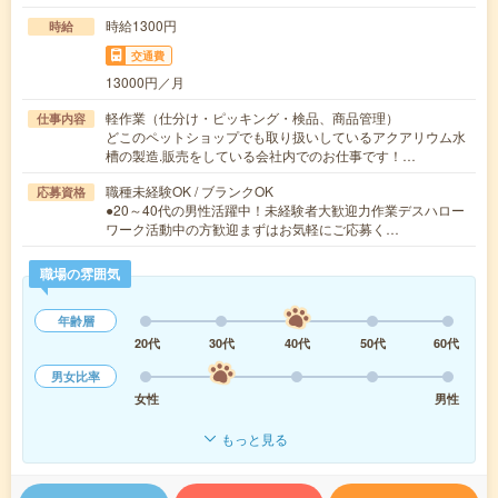
時給1300円
時給
交通費
13000円／月
軽作業（仕分け・ピッキング・検品、商品管理）
仕事内容
どこのペットショップでも取り扱いしているアクアリウム水
槽の製造.販売をしている会社内でのお仕事です！…
職種未経験OK / ブランクOK
応募資格
●20～40代の男性活躍中！未経験者大歓迎力作業デスハロー
ワーク活動中の方歓迎まずはお気軽にご応募く…
職場の雰囲気
年齢層
20代
30代
40代
50代
60代
男女比率
女性
男性
もっと見る