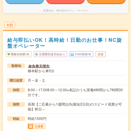
派遣会社
株式会社テクノ・サービス
未読
給与即払いOK！高時給！日勤のお仕事！NC旋
盤オペレーター
職種未経験OK
交通費別途支給あり
WEB登録OK
派遣
奈良県天理市
勤務地
柳本駅から車5分
月～金・土
曜日頻度
8:00～17:008:00～12:00※表記のうち実働4時間から7時間30
時間
分です。
長期【ご応募から1週間以内(最短2日目)のスピード就業が可
期間
能】即日～
時給1500円
時給
交通費