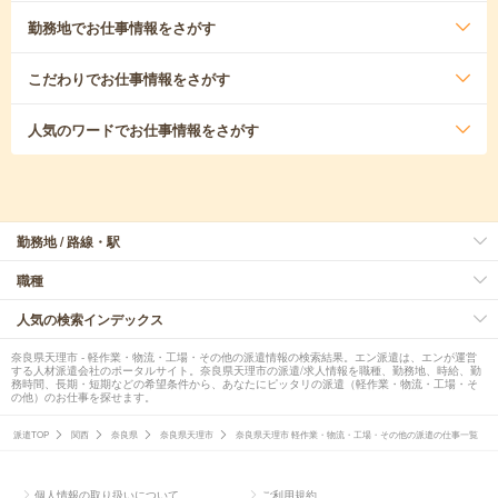
勤務地
でお仕事情報をさがす
こだわり
でお仕事情報をさがす
人気のワード
でお仕事情報をさがす
勤務地 / 路線・駅
職種
人気の検索インデックス
奈良県天理市 - 軽作業・物流・工場・その他の派遣情報の検索結果。エン派遣は、エンが運営
する人材派遣会社のポータルサイト。奈良県天理市の派遣/求人情報を職種、勤務地、時給、勤
務時間、長期・短期などの希望条件から、あなたにピッタリの派遣（軽作業・物流・工場・そ
の他）のお仕事を探せます。
派遣TOP
関西
奈良県
奈良県天理市
奈良県天理市 軽作業・物流・工場・その他の派遣の仕事一覧
個人情報の取り扱いについて
ご利用規約