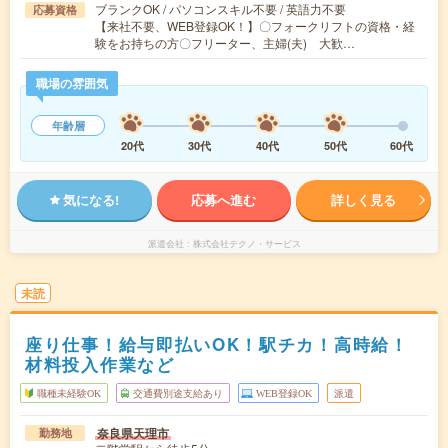
ブランクOK / パソコンスキル不要 / 英語力不要
応募資格
【来社不要、WEB登録OK！】〇フォークリフトの資格・経
験をお持ちの方〇フリーター、主婦(夫) 大歓…
職場の雰囲気
年齢層
20代
30代
40代
50代
60代
気になる!
応募へ進む
詳しく見る
派遣会社
株式会社テクノ・サービス
未読
座り仕事！給与即払いOK！駅チカ！高時給！
材料投入作業など
職種未経験OK
交通費別途支給あり
WEB登録OK
派遣
奈良県天理市
勤務地