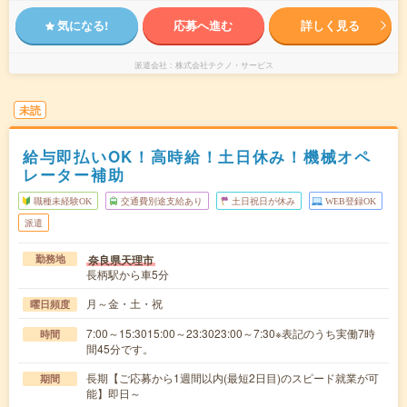
気になる!
応募へ進む
詳しく見る
派遣会社
株式会社テクノ・サービス
未読
給与即払いOK！高時給！土日休み！機械オペ
レーター補助
職種未経験OK
交通費別途支給あり
土日祝日が休み
WEB登録OK
派遣
奈良県天理市
勤務地
長柄駅から車5分
月～金・土・祝
曜日頻度
7:00～15:3015:00～23:3023:00～7:30※表記のうち実働7時
時間
間45分です。
長期【ご応募から1週間以内(最短2日目)のスピード就業が可
期間
能】即日～