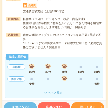
交通費
交通費全額支給（上限13000円)
軽作業（仕分け・ピッキング・検品、商品管理）
仕事内容
職種:梱包軽作業機械に材料を入れたり出てきた材料を梱包す
るお仕事をお任せします難しい作業は一切ありま…
職種未経験OK / ブランクOK / パソコンスキル不要 / 英語力不
応募資格
要
10代～40代までの男女活躍中！未経験大歓迎！特に必要な資
格はございません！髪色自由
職場の雰囲気
年齢層
20代
30代
40代
50代
60代
男女比率
女性
男性
もっと見る
気になる!
応募へ進む
詳しく見る