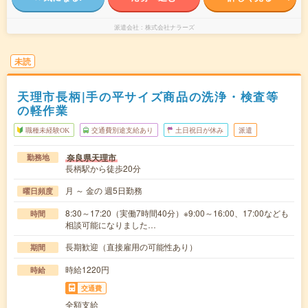
派遣会社
株式会社ナラーズ
未読
天理市長柄|手の平サイズ商品の洗浄・検査等
の軽作業
職種未経験OK
交通費別途支給あり
土日祝日が休み
派遣
奈良県天理市
勤務地
長柄駅から徒歩20分
月 ～ 金の 週5日勤務
曜日頻度
8:30～17:20（実働7時間40分）※9:00～16:00、17:00なども
時間
相談可能になりました…
長期歓迎（直接雇用の可能性あり）
期間
時給1220円
時給
交通費
全額支給