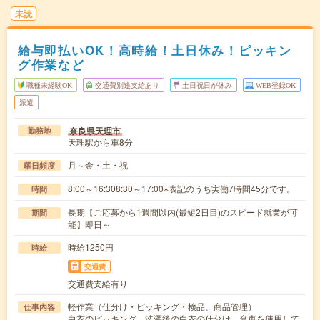
未読
給与即払いOK！高時給！土日休み！ピッキン
グ作業など
職種未経験OK
交通費別途支給あり
土日祝日が休み
WEB登録OK
派遣
奈良県天理市
勤務地
天理駅から車8分
月～金・土・祝
曜日頻度
8:00～16:308:30～17:00※表記のうち実働7時間45分です。
時間
長期【ご応募から1週間以内(最短2日目)のスピード就業が可
期間
能】即日～
時給1250円
時給
交通費
交通費支給有り
軽作業（仕分け・ピッキング・検品、商品管理）
仕事内容
白衣のピッキング、洗濯後の白衣の仕分け、台車を使用して