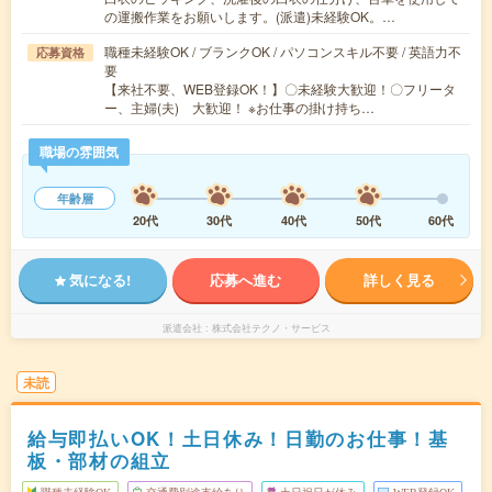
の運搬作業をお願いします。(派遣)未経験OK。…
職種未経験OK / ブランクOK / パソコンスキル不要 / 英語力不
応募資格
要
【来社不要、WEB登録OK！】〇未経験大歓迎！〇フリータ
ー、主婦(夫) 大歓迎！ ※お仕事の掛け持ち…
職場の雰囲気
年齢層
20代
30代
40代
50代
60代
気になる!
応募へ進む
詳しく見る
派遣会社
株式会社テクノ・サービス
未読
給与即払いOK！土日休み！日勤のお仕事！基
板・部材の組立