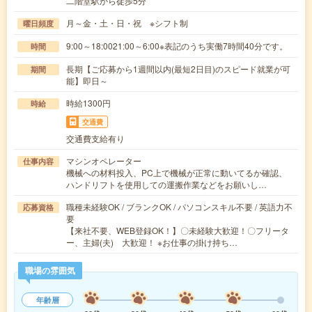
二階堂駅から徒歩5分
月～金・土・日・祝 ※シフト制
曜日頻度
9:00～18:0021:00～6:00※表記のうち実働7時間40分です。
時間
長期【ご応募から1週間以内(最短2日目)のスピード就業が可
期間
能】即日～
時給1300円
時給
交通費
交通費支給有り
マシンオペレーター
仕事内容
機械への材料投入、PC上で機械が正常に動いてるか確認、
ハンドリフトを使用しての運搬作業などをお願いし…
職種未経験OK / ブランクOK / パソコンスキル不要 / 英語力不
応募資格
要
【来社不要、WEB登録OK！】〇未経験大歓迎！〇フリータ
ー、主婦(夫) 大歓迎！ ※お仕事の掛け持ち…
職場の雰囲気
年齢層