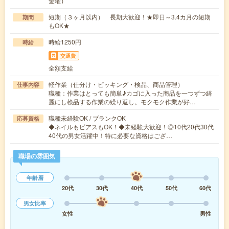
金曜）
短期（３ヶ月以内） 長期大歓迎！★即日～3.4カ月の短期
期間
もOK★
時給1250円
時給
交通費
全額支給
軽作業（仕分け・ピッキング・検品、商品管理）
仕事内容
職種：作業はとっても簡単♪カゴに入った商品を一つずつ綺
麗にし検品する作業の繰り返し。モクモク作業が好…
職種未経験OK / ブランクOK
応募資格
◆ネイルもピアスもOK！◆未経験大歓迎！◎10代20代30代
40代の男女活躍中！特に必要な資格はござ…
職場の雰囲気
年齢層
20代
30代
40代
50代
60代
男女比率
女性
男性