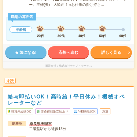
ー、主婦(夫) 大歓迎！ ※お仕事の掛け持ち…
職場の雰囲気
年齢層
20代
30代
40代
50代
60代
気になる!
応募へ進む
詳しく見る
派遣会社
株式会社テクノ・サービス
未読
給与即払いOK！高時給！平日休み！機械オペ
レーターなど
職種未経験OK
交通費別途支給あり
WEB登録OK
派遣
奈良県天理市
勤務地
二階堂駅から徒歩13分