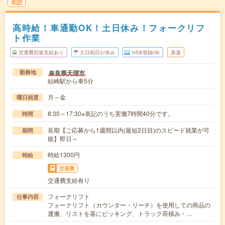
未読
高時給！車通勤OK！土日休み！フォークリフ
ト作業
交通費別途支給あり
土日祝日が休み
WEB登録OK
派遣
奈良県天理市
勤務地
結崎駅から車5分
月～金
曜日頻度
8:30～17:30※表記のうち実働7時間40分です。
時間
長期【ご応募から1週間以内(最短2日目)のスピード就業が可
期間
能】即日～
時給1300円
時給
交通費
交通費支給有り
フォークリフト
仕事内容
フォークリフト（カウンター・リーチ）を使用しての商品の
運搬、リストを基にピッキング、トラック荷積み・…