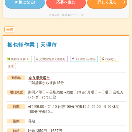
気になる!
応募へ進む
詳しく見る
派遣会社
株式会社ナラーズ
未読
梱包軽作業｜天理市
職種未経験OK
交通費別途支給あり
土日祝日が休み
残業なし
派遣
奈良県天理市
勤務地
二階堂駅から徒歩15分
期間／即日～長期勤務 ●勤務日(休み) 月曜日～日曜日 会社カ
曜日頻度
レンダーにて出勤
●時間9:00～21:10 休憩100分 実働10.5h21:00～9:10 休憩
時間
100分 実働10…
長期
期間
時給1350円～1687円
時給