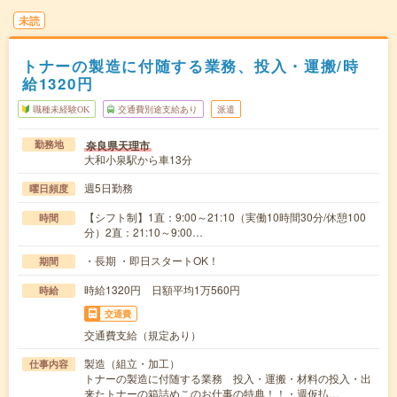
未読
トナーの製造に付随する業務、投入・運搬/時
給1320円
職種未経験OK
交通費別途支給あり
派遣
奈良県天理市
勤務地
大和小泉駅から車13分
週5日勤務
曜日頻度
【シフト制】1直：9:00～21:10（実働10時間30分/休憩100
時間
分）2直：21:10～9:00…
・長期 ・即日スタートOK！
期間
時給1320円 日額平均1万560円
時給
交通費
交通費支給（規定あり）
製造（組立・加工）
仕事内容
トナーの製造に付随する業務 投入・運搬・材料の投入・出
来たトナーの箱詰めこのお仕事の特典！！・週仮払…