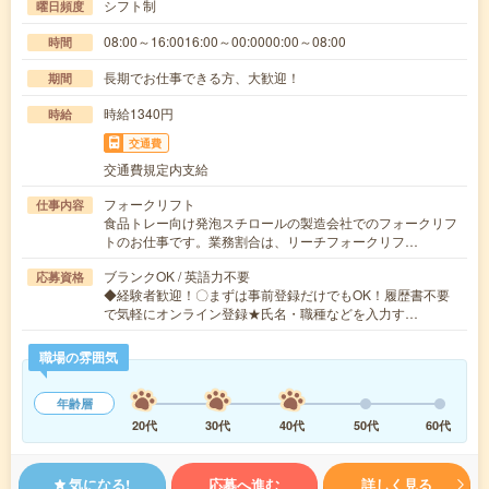
シフト制
曜日頻度
08:00～16:0016:00～00:0000:00～08:00
時間
長期でお仕事できる方、大歓迎！
期間
時給1340円
時給
交通費
交通費規定内支給
フォークリフト
仕事内容
食品トレー向け発泡スチロールの製造会社でのフォークリフ
トのお仕事です。業務割合は、リーチフォークリフ…
ブランクOK / 英語力不要
応募資格
◆経験者歓迎！〇まずは事前登録だけでもOK！履歴書不要
で気軽にオンライン登録★氏名・職種などを入力す…
職場の雰囲気
年齢層
20代
30代
40代
50代
60代
気になる!
応募へ進む
詳しく見る