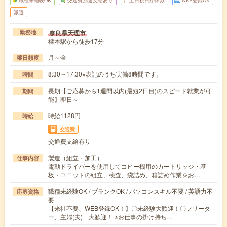
職種未経験OK
交通費別途支給あり
土日祝日が休み
WEB登録OK
派遣
奈良県天理市
勤務地
櫟本駅から徒歩17分
月～金
曜日頻度
8:30～17:30※表記のうち実働8時間です。
時間
長期【ご応募から1週間以内(最短2日目)のスピード就業が可
期間
能】即日～
時給1128円
時給
交通費
交通費支給有り
製造（組立・加工）
仕事内容
電動ドライバーを使用してコピー機用のカートリッジ・基
板・ユニットの組立、検査、袋詰め、箱詰め作業をお…
職種未経験OK / ブランクOK / パソコンスキル不要 / 英語力不
応募資格
要
【来社不要、WEB登録OK！】〇未経験大歓迎！〇フリータ
ー、主婦(夫) 大歓迎！ ※お仕事の掛け持ち…