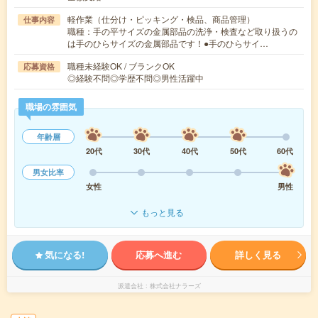
軽作業（仕分け・ピッキング・検品、商品管理）
仕事内容
職種：手の平サイズの金属部品の洗浄・検査など取り扱うの
は手のひらサイズの金属部品です！●手のひらサイ…
職種未経験OK / ブランクOK
応募資格
◎経験不問◎学歴不問◎男性活躍中
職場の雰囲気
年齢層
20代
30代
40代
50代
60代
男女比率
女性
男性
もっと見る
気になる!
応募へ進む
詳しく見る
派遣会社
株式会社ナラーズ