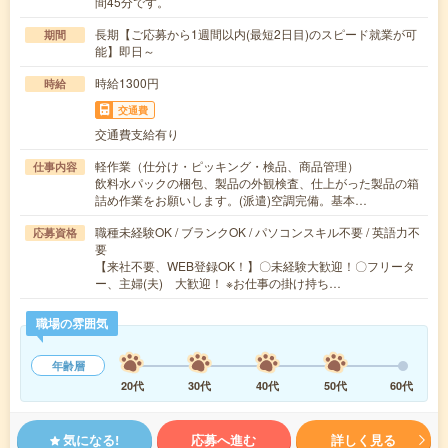
間45分です。
長期【ご応募から1週間以内(最短2日目)のスピード就業が可
期間
能】即日～
時給1300円
時給
交通費
交通費支給有り
軽作業（仕分け・ピッキング・検品、商品管理）
仕事内容
飲料水パックの梱包、製品の外観検査、仕上がった製品の箱
詰め作業をお願いします。(派遣)空調完備。基本…
職種未経験OK / ブランクOK / パソコンスキル不要 / 英語力不
応募資格
要
【来社不要、WEB登録OK！】〇未経験大歓迎！〇フリータ
ー、主婦(夫) 大歓迎！ ※お仕事の掛け持ち…
職場の雰囲気
年齢層
20代
30代
40代
50代
60代
気になる!
応募へ進む
詳しく見る