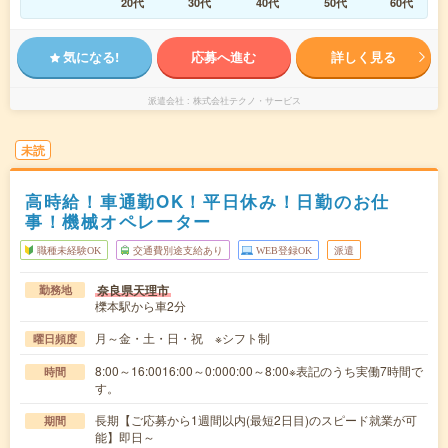
20代
30代
40代
50代
60代
気になる!
応募へ進む
詳しく見る
派遣会社
株式会社テクノ・サービス
未読
高時給！車通勤OK！平日休み！日勤のお仕
事！機械オペレーター
職種未経験OK
交通費別途支給あり
WEB登録OK
派遣
奈良県天理市
勤務地
櫟本駅から車2分
月～金・土・日・祝 ※シフト制
曜日頻度
8:00～16:0016:00～0:000:00～8:00※表記のうち実働7時間で
時間
す。
長期【ご応募から1週間以内(最短2日目)のスピード就業が可
期間
能】即日～