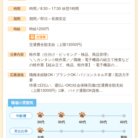
時間／8:30～17:30 休憩1時間
時間
期間／即日～長期安定
期間
時給1200円
時給
交通費
交通費全額支給（上限13000円)
軽作業（仕分け・ピッキング・検品、商品管理）
仕事内容
＼＼カンタン☆軽作業／／職種：電子機器の組立て検査など
の軽作業【組み立て、検品、軽作業】・電子機器の…
職種未経験OK / ブランクOK / パソコンスキル不要 / 英語力不
応募資格
要
待遇 □日払い、週払いOK□社会保険完備□交通費全額支給
（上限13000円）□車、バイク通勤OK資格…
職場の雰囲気
年齢層
20代
30代
40代
50代
60代
男女比率
女性
男性