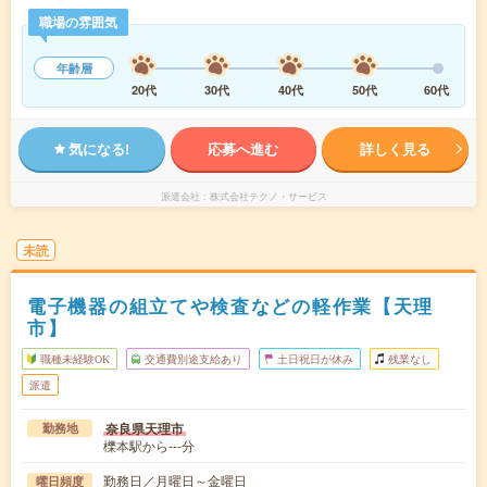
職場の雰囲気
年齢層
20代
30代
40代
50代
60代
気になる!
応募へ進む
詳しく見る
派遣会社
株式会社テクノ・サービス
未読
電子機器の組立てや検査などの軽作業【天理
市】
職種未経験OK
交通費別途支給あり
土日祝日が休み
残業なし
派遣
奈良県天理市
勤務地
櫟本駅から---分
勤務日／月曜日～金曜日
曜日頻度