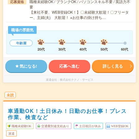
職種未経験OK / ブランクOK / パソコンスキル不要 / 英語力不
応募資格
要
【来社不要、WEB登録OK！】〇未経験大歓迎！〇フリータ
ー、主婦(夫) 大歓迎！ ※お仕事の掛け持ち…
職場の雰囲気
年齢層
20代
30代
40代
50代
60代
気になる!
応募へ進む
詳しく見る
派遣会社
株式会社テクノ・サービス
未読
車通勤OK！土日休み！日勤のお仕事！プレス
作業、検査など
職種未経験OK
交通費別途支給あり
土日祝日が休み
WEB登録OK
派遣