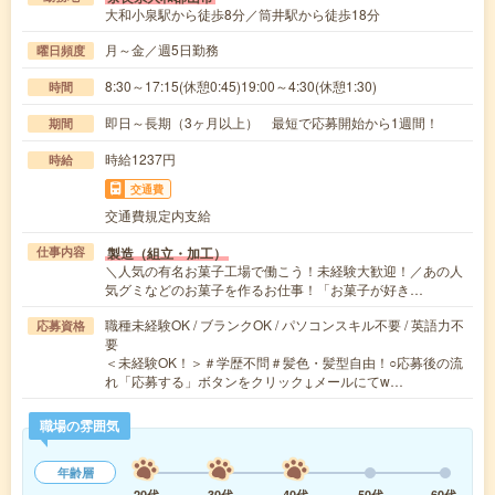
大和小泉駅から徒歩8分／筒井駅から徒歩18分
月～金／週5日勤務
曜日頻度
8:30～17:15(休憩0:45)19:00～4:30(休憩1:30)
時間
即日～長期（3ヶ月以上） 最短で応募開始から1週間！
期間
時給1237円
時給
交通費
交通費規定内支給
製造（組立・加工）
仕事内容
＼人気の有名お菓子工場で働こう！未経験大歓迎！／あの人
気グミなどのお菓子を作るお仕事！「お菓子が好き…
職種未経験OK / ブランクOK / パソコンスキル不要 / 英語力不
応募資格
要
＜未経験OK！＞＃学歴不問＃髪色・髪型自由！○応募後の流
れ「応募する」ボタンをクリック↓メールにてw…
職場の雰囲気
年齢層
20代
30代
40代
50代
60代