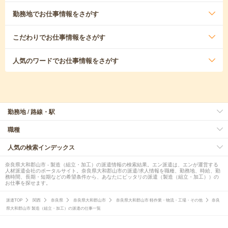
勤務地
でお仕事情報をさがす
こだわり
でお仕事情報をさがす
人気のワード
でお仕事情報をさがす
勤務地 / 路線・駅
職種
人気の検索インデックス
奈良県大和郡山市 - 製造（組立・加工）の派遣情報の検索結果。エン派遣は、エンが運営する
人材派遣会社のポータルサイト。奈良県大和郡山市の派遣/求人情報を職種、勤務地、時給、勤
務時間、長期・短期などの希望条件から、あなたにピッタリの派遣（製造（組立・加工））の
お仕事を探せます。
派遣TOP
関西
奈良県
奈良県大和郡山市
奈良県大和郡山市 軽作業・物流・工場・その他
奈良
県大和郡山市 製造（組立・加工）の派遣の仕事一覧