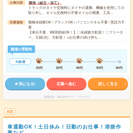
製造（組立・加工）
仕事内容
トラックのタイヤ交換時にタイヤの運搬、機械を使用しての
取り外し、オイル交換時の不要オイルの廃棄、工具…
職種未経験OK / ブランクOK / パソコンスキル不要 / 英語力不
応募資格
要
【来社不要、WEB登録OK！】〇未経験大歓迎！〇フリータ
ー、主婦(夫) 大歓迎！ ※お仕事の掛け持ち…
職場の雰囲気
年齢層
20代
30代
40代
50代
60代
気になる!
応募へ進む
詳しく見る
派遣会社
株式会社テクノ・サービス
未読
車通勤OK！土日休み！日勤のお仕事！溶接作
業など