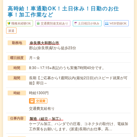
高時給！車通勤OK！土日休み！日勤のお仕
事！加工作業など
職種未経験OK
交通費別途支給あり
土日祝日が休み
WEB登録OK
派遣
奈良県大和郡山市
勤務地
郡山(奈良県)駅から徒歩23分
月～金
曜日頻度
8:30～17:15※表記のうち実働7時間40分です。
時間
長期【ご応募から1週間以内(最短2日目)のスピード就業が可
期間
能】即日～
時給1300円
時給
交通費
交通費支給有り
製造（組立・加工）
仕事内容
ケーブル加工、ハンダでの圧着、コネクタの取付け、電線加
工作業をお願いします。(派遣)長期のお仕事。高…