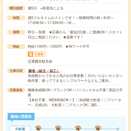
週5日 ※派遣先による
曜日頻度
週5フルタイムがメインです！＜勤務時間の例＞8:00～
時間
17:008:30～17:309:00～18:…
即日～長期 ★応募から「最短2日後」に勤務OK！スタート
期間
日はご相談ください。★急募です！
時給1100円～1350円 ★Wワーク不可
時給
交通費
交通費全額支給
製造（組立・加工）
仕事内容
未経験からできる人気のお仕事多数！力のいらないカンタン
軽作業、座ってできるシンプルワークなどもご案内…
職種未経験OK / ブランクOK / パソコンスキル不要 / 英語力不
応募資格
要
【来社不要、WEB登録OK！】〇未経験大歓迎！〇フリータ
ー、主婦(夫) 大歓迎！〇ブランクOK〇週5…
職場の雰囲気
年齢層