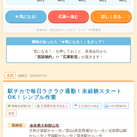
気になる!
応募へ進む
詳しく見る
派遣会社
株式会社ウィルオブ・ワーク FO事業部
興味があったら「★気になる！」をタップ！
「気になる！」を押しておくと、派遣会社から
「面談確約」
や
「応募歓迎」
が届きます！
未読
掲載日
2026/07/16
駅チカで毎日ラクラク通勤！未経験スタート
OK！シンプル作業
職種未経験OK
交通費別途支給あり
土日祝日が休み
WEB登録OK
派遣
奈良県大和郡山市
勤務地
大和小泉駅から---分／郡山(奈良県)駅から---分／近鉄郡山駅
から---分／平端駅から---分／筒井駅から---分