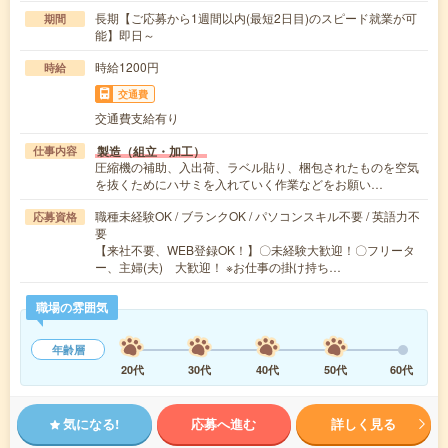
長期【ご応募から1週間以内(最短2日目)のスピード就業が可
期間
能】即日～
時給1200円
時給
交通費
交通費支給有り
製造（組立・加工）
仕事内容
圧縮機の補助、入出荷、ラベル貼り、梱包されたものを空気
を抜くためにハサミを入れていく作業などをお願い…
職種未経験OK / ブランクOK / パソコンスキル不要 / 英語力不
応募資格
要
【来社不要、WEB登録OK！】〇未経験大歓迎！〇フリータ
ー、主婦(夫) 大歓迎！ ※お仕事の掛け持ち…
職場の雰囲気
年齢層
20代
30代
40代
50代
60代
気になる!
応募へ進む
詳しく見る