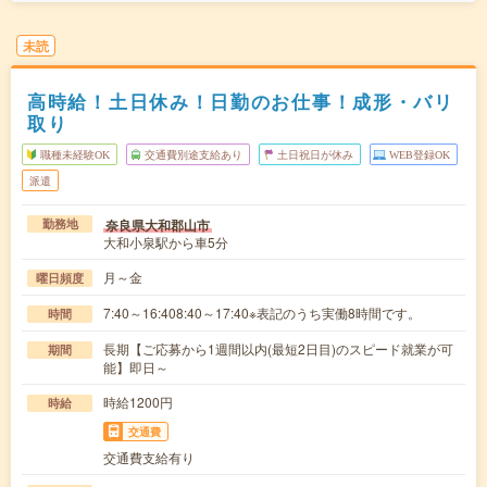
未読
高時給！土日休み！日勤のお仕事！成形・バリ
取り
職種未経験OK
交通費別途支給あり
土日祝日が休み
WEB登録OK
派遣
奈良県大和郡山市
勤務地
大和小泉駅から車5分
月～金
曜日頻度
7:40～16:408:40～17:40※表記のうち実働8時間です。
時間
長期【ご応募から1週間以内(最短2日目)のスピード就業が可
期間
能】即日～
時給1200円
時給
交通費
交通費支給有り