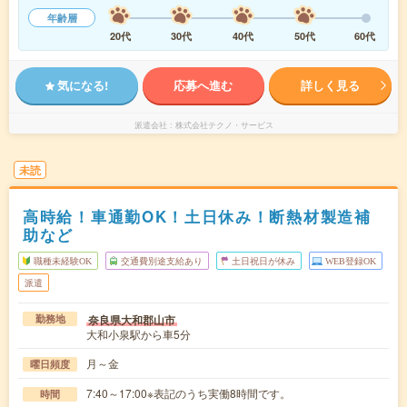
年齢層
20代
30代
40代
50代
60代
気になる!
応募へ進む
詳しく見る
派遣会社
株式会社テクノ・サービス
未読
高時給！車通勤OK！土日休み！断熱材製造補
助など
職種未経験OK
交通費別途支給あり
土日祝日が休み
WEB登録OK
派遣
奈良県大和郡山市
勤務地
大和小泉駅から車5分
月～金
曜日頻度
7:40～17:00※表記のうち実働8時間です。
時間