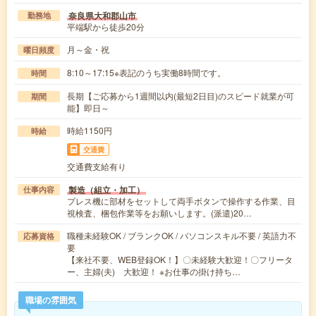
奈良県大和郡山市
勤務地
平端駅から徒歩20分
月～金・祝
曜日頻度
8:10～17:15※表記のうち実働8時間です。
時間
長期【ご応募から1週間以内(最短2日目)のスピード就業が可
期間
能】即日～
時給1150円
時給
交通費
交通費支給有り
製造（組立・加工）
仕事内容
プレス機に部材をセットして両手ボタンで操作する作業、目
視検査、梱包作業等をお願いします。(派遣)20…
職種未経験OK / ブランクOK / パソコンスキル不要 / 英語力不
応募資格
要
【来社不要、WEB登録OK！】〇未経験大歓迎！〇フリータ
ー、主婦(夫) 大歓迎！ ※お仕事の掛け持ち…
職場の雰囲気