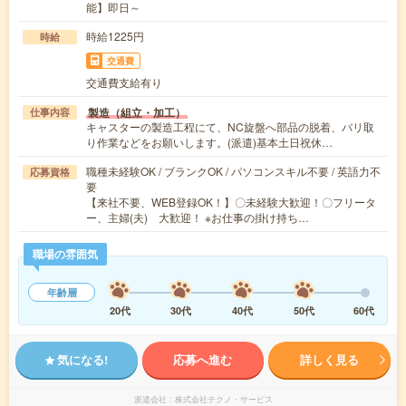
能】即日～
時給1225円
時給
交通費
交通費支給有り
製造（組立・加工）
仕事内容
キャスターの製造工程にて、NC旋盤へ部品の脱着、バリ取
り作業などをお願いします。(派遣)基本土日祝休…
職種未経験OK / ブランクOK / パソコンスキル不要 / 英語力不
応募資格
要
【来社不要、WEB登録OK！】〇未経験大歓迎！〇フリータ
ー、主婦(夫) 大歓迎！ ※お仕事の掛け持ち…
職場の雰囲気
年齢層
20代
30代
40代
50代
60代
気になる!
応募へ進む
詳しく見る
派遣会社
株式会社テクノ・サービス