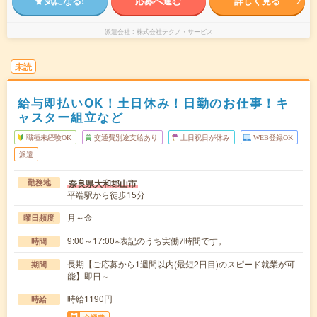
気になる!
応募へ進む
詳しく見る
派遣会社
株式会社テクノ・サービス
未読
給与即払いOK！土日休み！日勤のお仕事！キ
ャスター組立など
職種未経験OK
交通費別途支給あり
土日祝日が休み
WEB登録OK
派遣
奈良県大和郡山市
勤務地
平端駅から徒歩15分
月～金
曜日頻度
9:00～17:00※表記のうち実働7時間です。
時間
長期【ご応募から1週間以内(最短2日目)のスピード就業が可
期間
能】即日～
時給1190円
時給