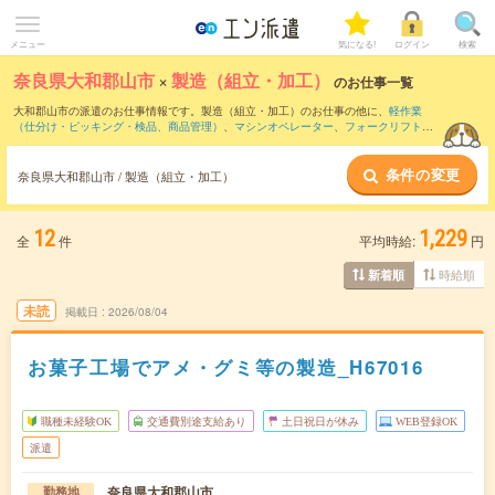
メニュー
気になる!
ログイン
検索
奈良県大和郡山市
×
製造（組立・加工）
のお仕事一覧
大和郡山市の派遣のお仕事情報です。製造（組立・加工）のお仕事の他に、
軽作業
（仕分け・ピッキング・検品、商品管理）
、
マシンオペレーター
、
フォークリフト
な
どを取り揃えています。さらに、
短期
・
単発
などの期間や、
職種未経験OK
などのこだ
わり条件で絞り込んでいただけます。職種辞典：
製造（組立・加工）のお仕事とは？
条件の変更
とは？
奈良県大和郡山市 / 製造（組立・加工）
12
1,229
全
件
平均時給:
円
時給順
新着順
未読
掲載日
2026/08/04
お菓子工場でアメ・グミ等の製造_H67016
職種未経験OK
交通費別途支給あり
土日祝日が休み
WEB登録OK
派遣
奈良県大和郡山市
勤務地