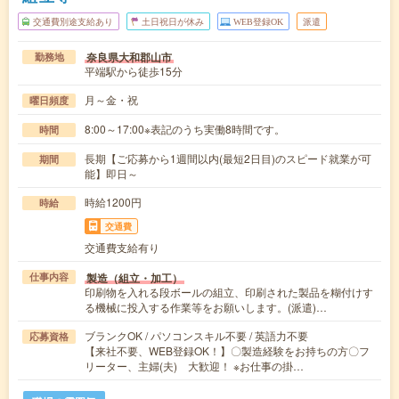
交通費別途支給あり
土日祝日が休み
WEB登録OK
派遣
奈良県大和郡山市
勤務地
平端駅から徒歩15分
月～金・祝
曜日頻度
8:00～17:00※表記のうち実働8時間です。
時間
長期【ご応募から1週間以内(最短2日目)のスピード就業が可
期間
能】即日～
時給1200円
時給
交通費
交通費支給有り
製造（組立・加工）
仕事内容
印刷物を入れる段ボールの組立、印刷された製品を糊付けす
る機械に投入する作業等をお願いします。(派遣)…
ブランクOK / パソコンスキル不要 / 英語力不要
応募資格
【来社不要、WEB登録OK！】〇製造経験をお持ちの方〇フ
リーター、主婦(夫) 大歓迎！ ※お仕事の掛…