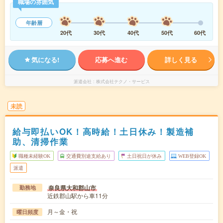
職場の雰囲気
年齢層
20代
30代
40代
50代
60代
気になる!
応募へ進む
詳しく見る
派遣会社
株式会社テクノ・サービス
未読
給与即払いOK！高時給！土日休み！製造補
助、清掃作業
職種未経験OK
交通費別途支給あり
土日祝日が休み
WEB登録OK
派遣
奈良県大和郡山市
勤務地
近鉄郡山駅から車11分
月～金・祝
曜日頻度