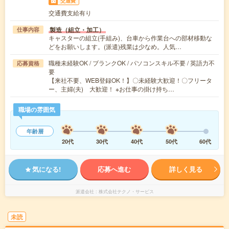
交通費
交通費支給有り
製造（組立・加工）
仕事内容
キャスターの組立(手組み)、台車から作業台への部材移動な
どをお願いします。(派遣)残業は少なめ。人気…
職種未経験OK / ブランクOK / パソコンスキル不要 / 英語力不
応募資格
要
【来社不要、WEB登録OK！】〇未経験大歓迎！〇フリータ
ー、主婦(夫) 大歓迎！ ※お仕事の掛け持ち…
職場の雰囲気
年齢層
20代
30代
40代
50代
60代
気になる!
応募へ進む
詳しく見る
派遣会社
株式会社テクノ・サービス
未読