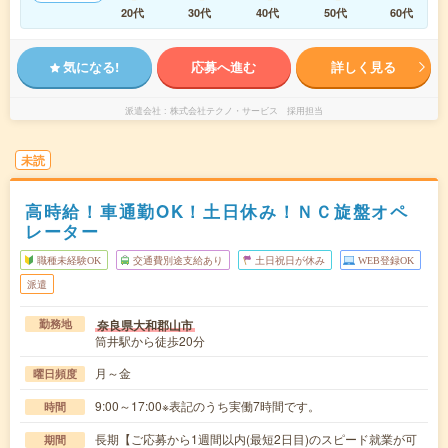
20代
30代
40代
50代
60代
気になる!
応募へ進む
詳しく見る
派遣会社
株式会社テクノ・サービス 採用担当
未読
高時給！車通勤OK！土日休み！ＮＣ旋盤オペ
レーター
職種未経験OK
交通費別途支給あり
土日祝日が休み
WEB登録OK
派遣
奈良県大和郡山市
勤務地
筒井駅から徒歩20分
月～金
曜日頻度
9:00～17:00※表記のうち実働7時間です。
時間
長期【ご応募から1週間以内(最短2日目)のスピード就業が可
期間