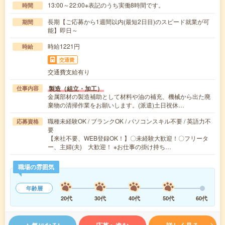
13:00～22:00※表記のうち実働8時間です。
時間
長期【ご応募から1週間以内(最短2日目)のスピード就業が可
期間
能】即日～
時給1221円
時給
交通費
交通費支給有り
製造（組立・加工）
仕事内容
金属部材の製造補助として材料や油の補充、機械から出た廃
棄物の清掃作業をお願いします。(派遣)土日祝休…
職種未経験OK / ブランクOK / パソコンスキル不要 / 英語力不
応募資格
要
【来社不要、WEB登録OK！】〇未経験大歓迎！〇フリータ
ー、主婦(夫) 大歓迎！ ※お仕事の掛け持ち…
職場の雰囲気
年齢層
20代
30代
40代
50代
60代