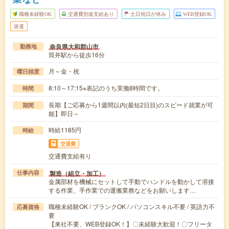
職種未経験OK
交通費別途支給あり
土日祝日が休み
WEB登録OK
派遣
奈良県大和郡山市
勤務地
筒井駅から徒歩16分
月～金・祝
曜日頻度
8:10～17:15※表記のうち実働8時間です。
時間
長期【ご応募から1週間以内(最短2日目)のスピード就業が可
期間
能】即日～
時給1185円
時給
交通費
交通費支給有り
製造（組立・加工）
仕事内容
金属部材を機械にセットして手動でハンドルを動かして溶接
する作業、手作業での運搬業務などをお願いします…
職種未経験OK / ブランクOK / パソコンスキル不要 / 英語力不
応募資格
要
【来社不要、WEB登録OK！】〇未経験大歓迎！〇フリータ