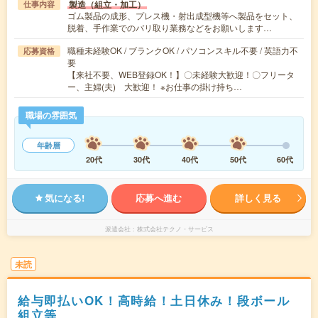
製造（組立・加工）
仕事内容
ゴム製品の成形、プレス機・射出成型機等へ製品をセット、
脱着、手作業でのバリ取り業務などをお願いします…
職種未経験OK / ブランクOK / パソコンスキル不要 / 英語力不
応募資格
要
【来社不要、WEB登録OK！】〇未経験大歓迎！〇フリータ
ー、主婦(夫) 大歓迎！ ※お仕事の掛け持ち…
職場の雰囲気
年齢層
20代
30代
40代
50代
60代
気になる!
応募へ進む
詳しく見る
派遣会社
株式会社テクノ・サービス
未読
給与即払いOK！高時給！土日休み！段ボール
組立等