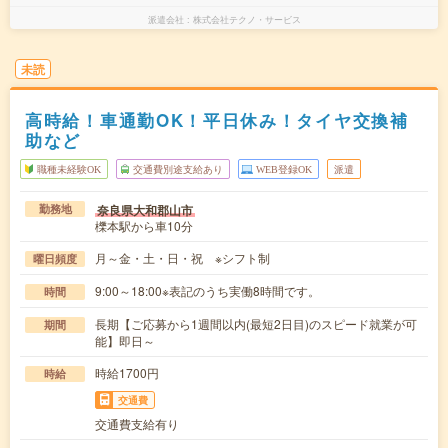
派遣会社
株式会社テクノ・サービス
未読
高時給！車通勤OK！平日休み！タイヤ交換補
助など
職種未経験OK
交通費別途支給あり
WEB登録OK
派遣
奈良県大和郡山市
勤務地
櫟本駅から車10分
月～金・土・日・祝 ※シフト制
曜日頻度
9:00～18:00※表記のうち実働8時間です。
時間
長期【ご応募から1週間以内(最短2日目)のスピード就業が可
期間
能】即日～
時給1700円
時給
交通費
交通費支給有り