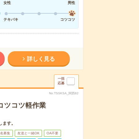
女性
男性
テキパキ
コツコツ
詳しく見る
一括
応募
No.TSSKSA_関西82
〇コツコツ軽作業
します。
名募集
友達と一緒OK
OA不要