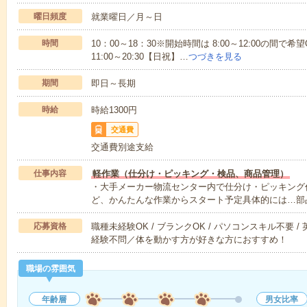
曜日頻度
就業曜日／月～日
時間
10：00～18：30※開始時間は 8:00～12:00の間
11:00～20:30【日祝】…
つづきを見る
期間
即日～長期
時給
時給1300円
交通費
交通費別途支給
仕事内容
軽作業（仕分け・ピッキング・検品、商品管理）
・大手メーカー物流センター内で仕分け・ピッキング
ど、かんたんな作業からスタート予定具体的には…部
応募資格
職種未経験OK / ブランクOK / パソコンスキル不要 /
経験不問／体を動かす方が好きな方におすすめ！
職場の雰囲気
年齢層
男女比率