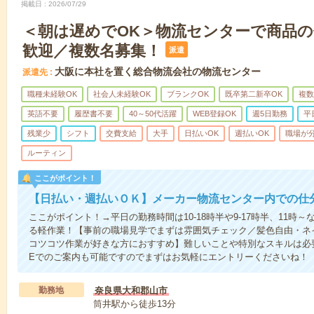
掲載日
2026/07/29
＜朝は遅めでOK＞物流センターで商品
歓迎／複数名募集！
派遣
大阪に本社を置く総合物流会社の物流センター
派遣先
職種未経験OK
社会人未経験OK
ブランクOK
既卒第二新卒OK
複数
英語不要
履歴書不要
40～50代活躍
WEB登録OK
週5日勤務
平
残業少
シフト
交費支給
大手
日払いOK
週払いOK
職場が
ルーティン
ここがポイント！
【日払い・週払いＯＫ】メーカー物流センター内での仕
ここがポイント！→平日の勤務時間は10-18時半や9-17時半、11
る軽作業！【事前の職場見学でまずは雰囲気チェック／髪色自由・ネ
コツコツ作業が好きな方におすすめ】難しいことや特別なスキルは必要
Eでのご案内も可能ですのでまずはお気軽にエントリーくださいね！
勤務地
奈良県大和郡山市
筒井駅から徒歩13分