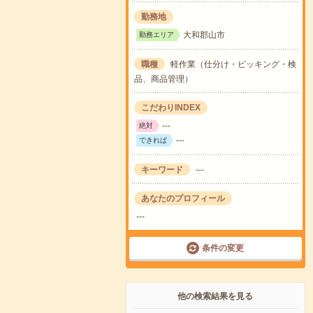
勤務地
大和郡山市
勤務エリア
職種
軽作業（仕分け・ピッキング・検
品、商品管理）
こだわりINDEX
---
絶対
---
できれば
キーワード
---
あなたのプロフィール
---
条件の変更
他の検索結果を見る