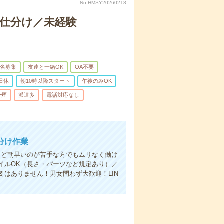
No.HMSY20260218
の仕分け／未経験
名募集
友達と一緒OK
OA不要
日休
朝10時以降スタート
午後のみOK
分煙
派遣多
電話対応なし
分け作業
時～など朝早いのが苦手な方でもムリなく働け
イルOK（長さ・パーツなど規定あり）／
はありません！男女問わず大歓迎！LIN