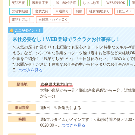
英語不要
履歴書不要
40～50代活躍
しゅふ歓迎
WEB登録OK
週
交替制勤務
交費支給
車通勤可
制服
社食/補助あり
日払いOK
電話対応なし
自転車・バイクOK
ここがポイント！
来社必要なし！WEB登録でラクラクお仕事探し！
＼人気の座り作業あり！未経験でも安心スタート!／特別なスキルや
える」など、シンプルな作業をコツコツ繰り返すお仕事など未経験O
仕事をご紹介！「残業なしがいい」「土日は休みたい」「家の近くで
ひお聞かせください！豊富なお仕事の中からピッタリのお仕事がきっ
E…
つづきを見る
勤務地
奈良県大和郡山市
大和小泉駅から---分／郡山(奈良県)駅から---分／近鉄
から---分
曜日頻度
週5日 ※派遣先による
時間
週5フルタイムがメインです！＜勤務時間の例＞8:00～17:008:
0020:30～…
つづきを見る