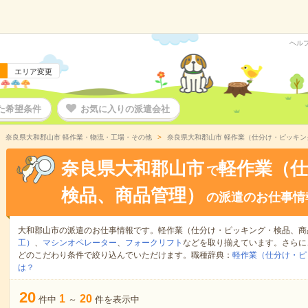
ヘル
エリア変更
た希望条件
お気に入りの派遣会社
奈良県大和郡山市 軽作業・物流・工場・その他
奈良県大和郡山市 軽作業（仕分け・ピッキ
奈良県大和郡山市
軽作業（
で
検品、商品管理）
の派遣のお仕事情
大和郡山市の派遣のお仕事情報です。軽作業（仕分け・ピッキング・検品、商
工）
、
マシンオペレーター
、
フォークリフト
などを取り揃えています。さらに
どのこだわり条件で絞り込んでいただけます。職種辞典：
軽作業（仕分け・ピ
は？
20
1
20
件中
～
件を表示中