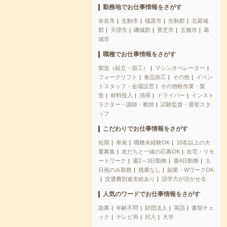
勤務地でお仕事情報をさがす
奈良市
生駒市
橿原市
生駒郡
北葛城
郡
天理市
磯城郡
香芝市
五條市
葛
城市
職種でお仕事情報をさがす
製造（組立・加工）
マシンオペレーター
フォークリフト
食品加工
その他
イベン
トスタッフ・会場設営
その他軽作業・製
造
材料投入
清掃
ドライバー
インスト
ラクター・講師・教師
試験監督・選挙スタ
ッフ
こだわりでお仕事情報をさがす
短期
単発
職種未経験OK
10名以上の大
量募集
友だちと一緒の応募OK
在宅・リモ
ートワーク
週2～3日勤務
週4日勤務
土
日祝のみ勤務
残業なし
副業・WワークOK
交通費別途支給あり
語学力が活かせる
人気のワードでお仕事情報をさがす
急募
年齢不問
財団法人
英語
書類チェ
ック
テレビ局
封入
大学