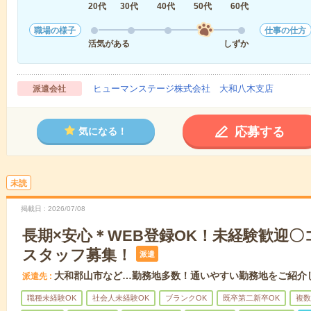
20代
30代
40代
50代
60代
職場の様子
仕事の仕方
活気がある
しずか
ヒューマンステージ株式会社 大和八木支店
派遣会社
応募する
気になる！
未読
掲載日
2026/07/08
長期×安心＊WEB登録OK！未経験歓迎
スタッフ募集！
派遣
大和郡山市など…勤務地多数！通いやすい勤務地をご紹介
派遣先
職種未経験OK
社会人未経験OK
ブランクOK
既卒第二新卒OK
複数