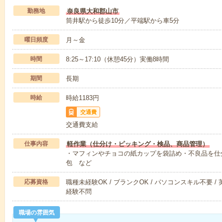
勤務地
奈良県大和郡山市
筒井駅から徒歩10分／平端駅から車5分
曜日頻度
月～金
時間
8:25～17:10（休憩45分）実働8時間
期間
長期
時給
時給1183円
交通費
交通費支給
仕事内容
軽作業（仕分け・ピッキング・検品、商品管理）
・マフィンやチョコの紙カップを袋詰め・不良品を仕
包 など
応募資格
職種未経験OK / ブランクOK / パソコンスキル不要 /
経験不問
職場の雰囲気