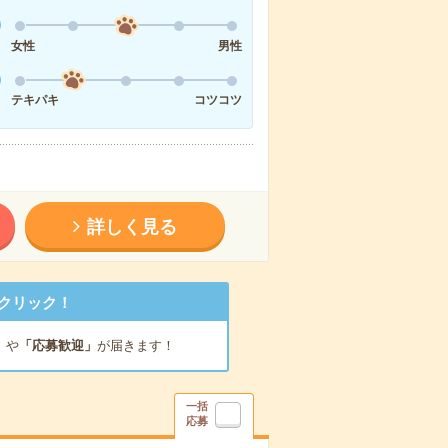
女性
男性
テキパキ
コツコツ
詳しく見る
クリック！
」
や
「応募歓迎」
が届きます！
一括
応募