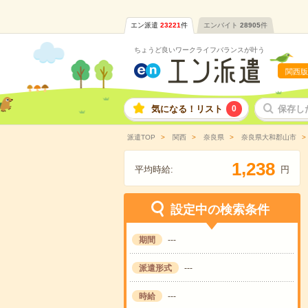
エン派遣
23221
件
エンバイト
28905
件
ちょうど良いワークライフバランスが叶う
関西版
気になる！リスト
0
保存し
派遣TOP
関西
奈良県
奈良県大和郡山市
,
1
2
3
8
平均時給:
円
設定中の検索条件
期間
---
派遣形式
---
時給
---