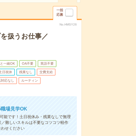
一括
応募
No.HMSY26
プを扱うお仕事／
と一緒OK
OA不要
英語不要
土日祝休
残業なし
交費支給
話対応なし
ルーティン
職場見学OK
も可能です！土日祝休み・残業なしで無理
業／難しいスキルは不要なコツコツ軽作
合わせください