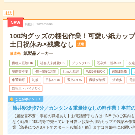
未読
NEW
掲載日
2026/08/06
100均グッズの梱包作業！可愛い紙カッ
土日祝休み×残業なし
派遣
紙製品メーカー
派遣先
職種未経験OK
社会人未経験OK
ブランクOK
既卒第二新卒OK
友達
履歴書不要
40～50代活躍
しゅふ歓迎
WEB登録OK
週5日勤務
車通勤可
制服
日払いOK
週払いOK
職場が禁煙
派遣多
電
自転車・バイクOK
ここがポイント！
筒井駅徒歩7分／カンタン＆重量物なしの軽作業！事前の
【履歴書不要・事前の職場あり】お電話苦手な方はLINEでのご案内
なく勤務！100均等で売っている可愛いお菓子用紙カップの袋詰め作
業【急募につき8月下旬スタートも相談可能】まずはお気軽にお問い