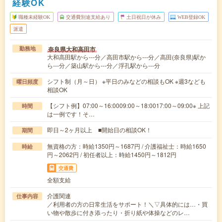
経験OK
職種未経験OK
交通費別途支給あり
土日祝日が休み
WEB登録OK
派遣
奈良県大和高田市
勤務地
大和高田駅から---分／高田市駅から---分／高田(奈良県)駅か
ら---分／築山駅から---分／浮孔駅から---分
シフト制（月～日） ※平日のみなどの相談もOK ※週3なども
曜日頻度
相談OK
【シフト例】07:00～16:0009:00～18:0017:00～09:00※ 上記
時間
は一例です！そ…
即日～2ヶ月以上 ■開始日の相談OK！
期間
無資格の方：時給1350円～1687円 / 介護福祉士：時給1650
時給
円～2062円 / 初任者以上：時給1450円～1812円
交通費
全額支給
介護関連
仕事内容
／利用者の方の日常生活をサポート！＼▽具体的には…・買
い物や散歩に付き添ったり・折り紙や体操などのレ…