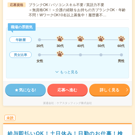
ブランクOK / パソコンスキル不要 / 英語力不要
応募資格
＜無資格OK！＞介護の経験をお持ちの方ブランクOK・年齢
不問！WワークOK10名以上募集中！履歴書不…
職場の雰囲気
年齢層
20代
30代
40代
50代
60代
男女比率
女性
男性
もっと見る
気になる!
応募へ進む
詳しく見る
派遣会社
ケアスタッフィング株式会社
未読
給与即払いOK！土日休み！日勤のお仕事！検