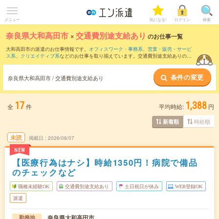
メニュー
気になる!
ログイン
検索
奈良県大和高田市
×
交通費別途支給あり
のお仕事一覧
大和高田市の派遣のお仕事情報です。
オフィスワーク・事務系
、
営業・販売・サービ
ス系
、
クリエイティブ系
などのお仕事を取り揃えています。交通費別途支給ありの条
件の他に、
職種未経験OK
、
友だちと一緒の応募OK
、
残業なし
などのこだわり条件も
取り揃えています。
条件の変更
奈良県大和高田市 / 交通費別途支給あり
17
1,388
全
件
平均時給:
円
時給順
新着順
未読
掲載日
2026/08/07
NEW
【医療行為はナシ】時給1350円！病院で備品
のチェックなど
職種未経験OK
交通費別途支給あり
土日祝日が休み
WEB登録OK
派遣
奈良県大和高田市
勤務地