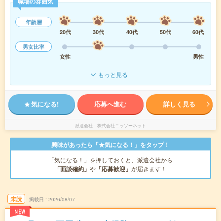
職場の雰囲気
年齢層
20代
30代
40代
50代
60代
男女比率
女性
男性
もっと見る
気になる!
応募へ進む
詳しく見る
派遣会社
株式会社ニッソーネット
興味があったら「★気になる！」をタップ！
「気になる！」を押しておくと、派遣会社から
「面談確約」
や
「応募歓迎」
が届きます！
未読
掲載日
2026/08/07
NEW