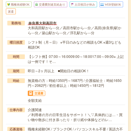
職種未経験OK
交通費別途支給あり
土日祝日が休み
WEB登録OK
派遣
奈良県大和高田市
勤務地
大和高田駅から---分／高田市駅から---分／高田(奈良県)駅か
ら---分／築山駅から---分／浮孔駅から---分
シフト制（月～日） ※平日のみなどの相談もOK ※週3なども
曜日頻度
相談OK
【シフト例】07:00～16:0009:00～18:0017:00～09:00※ 上記
時間
は一例です！そ…
即日～2ヶ月以上 ■開始日の相談OK！
期間
無資格の方：時給1350円～1687円 / 介護福祉士：時給1650
時給
円～2062円 / 初任者以上：時給1450円～1812円
交通費
全額支給
介護関連
仕事内容
／利用者の方の日常生活をサポート！＼▽具体的には…・買
い物や散歩に付き添ったり・折り紙や体操などのレ…
職種未経験OK / ブランクOK / パソコンスキル不要 / 英語力不
応募資格