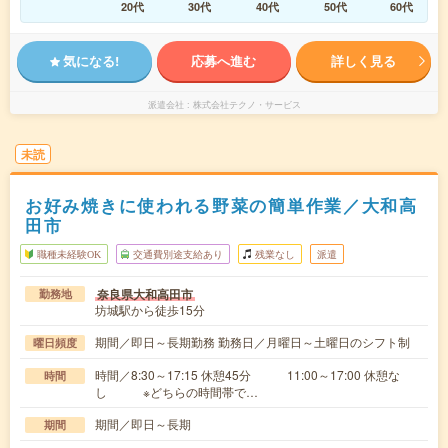
20代
30代
40代
50代
60代
気になる!
応募へ進む
詳しく見る
派遣会社
株式会社テクノ・サービス
未読
お好み焼きに使われる野菜の簡単作業／大和高
田市
職種未経験OK
交通費別途支給あり
残業なし
派遣
奈良県大和高田市
勤務地
坊城駅から徒歩15分
期間／即日～長期勤務 勤務日／月曜日～土曜日のシフト制
曜日頻度
時間／8:30～17:15 休憩45分 11:00～17:00 休憩な
時間
し ※どちらの時間帯で…
期間／即日～長期
期間