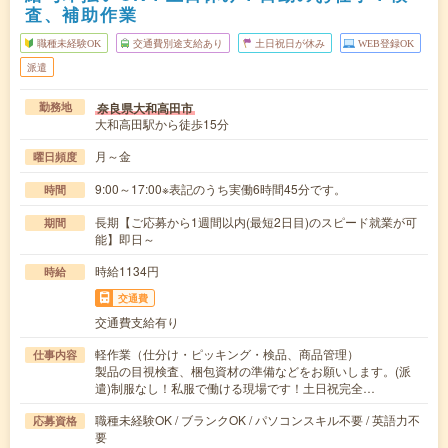
査、補助作業
職種未経験OK
交通費別途支給あり
土日祝日が休み
WEB登録OK
派遣
奈良県大和高田市
勤務地
大和高田駅から徒歩15分
月～金
曜日頻度
9:00～17:00※表記のうち実働6時間45分です。
時間
長期【ご応募から1週間以内(最短2日目)のスピード就業が可
期間
能】即日～
時給1134円
時給
交通費
交通費支給有り
軽作業（仕分け・ピッキング・検品、商品管理）
仕事内容
製品の目視検査、梱包資材の準備などをお願いします。(派
遣)制服なし！私服で働ける現場です！土日祝完全…
職種未経験OK / ブランクOK / パソコンスキル不要 / 英語力不
応募資格
要