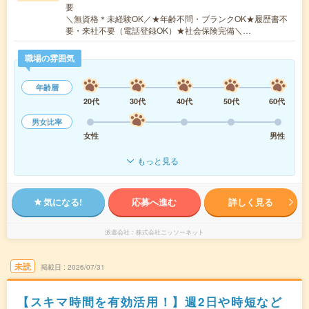
要
＼無資格＊未経験OK／★年齢不問・ブランクOK★履歴書不
要・来社不要（電話登録OK）★社会保険完備＼…
職場の雰囲気
年齢層
20代
30代
40代
50代
60代
男女比率
女性
男性
もっと見る
気になる!
応募へ進む
詳しく見る
派遣会社
株式会社ニッソーネット
未読
掲載日
2026/07/31
【スキマ時間を有効活用！】週2日や時短など