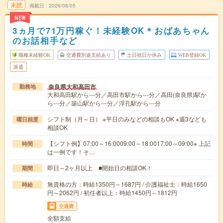
未読
掲載日
2026/08/05
NEW
3ヵ月で71万円稼ぐ！未経験OK＊おばあちゃん
のお話相手など
職種未経験OK
交通費別途支給あり
土日祝日が休み
WEB登録OK
派遣
奈良県大和高田市
勤務地
大和高田駅から---分／高田市駅から---分／高田(奈良県)駅か
ら---分／築山駅から---分／浮孔駅から---分
シフト制（月～日） ※平日のみなどの相談もOK ※週3なども
曜日頻度
相談OK
【シフト例】07:00～16:0009:00～18:0017:00～09:00※ 上記
時間
は一例です！そ…
即日～2ヶ月以上 ■開始日の相談OK！
期間
無資格の方：時給1350円～1687円 / 介護福祉士：時給1650
時給
円～2062円 / 初任者以上：時給1450円～1812円
交通費
全額支給