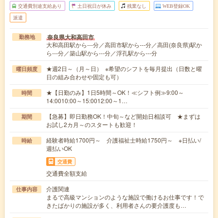
交通費別途支給あり
土日祝日が休み
残業なし
WEB登録OK
派遣
奈良県大和高田市
勤務地
大和高田駅から---分／高田市駅から---分／高田(奈良県)駅か
ら---分／築山駅から---分／浮孔駅から---分
★週2日～（月～日） ※希望のシフトを毎月提出（日数と曜
曜日頻度
日の組み合わせや固定も可）
★【日勤のみ】1日5時間～OK！≪シフト例≫9:00～
時間
14:0010:00～15:0012:00～1…
【急募】即日勤務OK！中旬～など開始日相談可 ★まずは
期間
お試し2カ月～のスタートも歓迎！
経験者時給1700円～ 介護福祉士時給1750円～ ※日払い/
時給
週払いOK
交通費
交通費全額支給
介護関連
仕事内容
まるで高級マンションのような施設で働けるお仕事です！で
きたばかりの施設が多く、利用者さんの要介護度も…