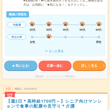
●未経験OK！●PC基本操作ができる方少しでもご興味がある
方は、お気軽に「★気になる！」をクリックし…
職場の雰囲気
年齢層
20代
30代
40代
50代
60代
男女比率
女性
男性
もっと見る
気になる!
応募へ進む
詳しく見る
派遣会社
ヒューマンリソシア株式会社
未読
掲載日
2026/08/07
NEW
【週2日＊高時給1700円～】シニア向けマンシ
ョンで食事の配膳や見守り＊介護