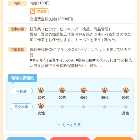
時給1180円
時給
交通費
交通費全額支給(13000円)
軽作業（仕分け・ピッキング・検品、商品管理）
仕事内容
職種：野菜の簡単加工作業お好み焼きに使われる野菜の簡単
加工作業をお任せします。キャベツを洗う↓洗った…
職種未経験OK / ブランクOK / パソコンスキル不要 / 英語力不
応募資格
要
■ネイル可(保護ネイルのみ)■髪色自由■10代~50代までの幅広
い男女活躍中社会保険完備日払い、週払…
職場の雰囲気
年齢層
20代
30代
40代
50代
60代
男女比率
女性
男性
もっと見る