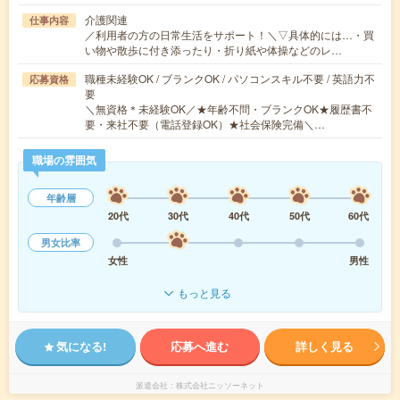
介護関連
仕事内容
／利用者の方の日常生活をサポート！＼▽具体的には…・買
い物や散歩に付き添ったり・折り紙や体操などのレ…
職種未経験OK / ブランクOK / パソコンスキル不要 / 英語力不
応募資格
要
＼無資格＊未経験OK／★年齢不問・ブランクOK★履歴書不
要・来社不要（電話登録OK）★社会保険完備＼…
職場の雰囲気
年齢層
20代
30代
40代
50代
60代
男女比率
女性
男性
もっと見る
気になる!
応募へ進む
詳しく見る
派遣会社
株式会社ニッソーネット