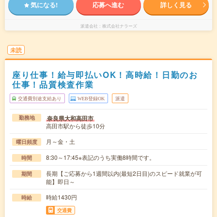
気になる!
応募へ進む
詳しく見る
派遣会社
株式会社ナラーズ
未読
座り仕事！給与即払いOK！高時給！日勤のお
仕事！品質検査作業
交通費別途支給あり
WEB登録OK
派遣
奈良県大和高田市
勤務地
高田市駅から徒歩10分
月～金・土
曜日頻度
8:30～17:45※表記のうち実働8時間です。
時間
長期【ご応募から1週間以内(最短2日目)のスピード就業が可
期間
能】即日～
時給1430円
時給
交通費