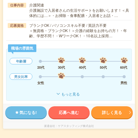
介護関連
仕事内容
介護施設で入居者さんの生活サポートをお願いします！＜具
体的には…＞・お掃除・食事配膳・入居者とお話・…
ブランクOK / パソコンスキル不要 / 英語力不要
応募資格
＜無資格・ブランクOK！＞介護の経験をお持ちの方！・年
齢、学歴不問！・WワークOK！・10名以上採用…
職場の雰囲気
年齢層
20代
30代
40代
50代
60代
男女比率
女性
男性
もっと見る
気になる!
応募へ進む
詳しく見る
派遣会社
ケアスタッフィング株式会社