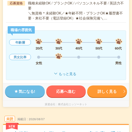
職種未経験OK / ブランクOK / パソコンスキル不要 / 英語力不
応募資格
要
＼無資格＊未経験OK／★年齢不問・ブランクOK★履歴書不
要・来社不要（電話登録OK）★社会保険完備＼…
職場の雰囲気
年齢層
20代
30代
40代
50代
60代
男女比率
女性
男性
もっと見る
気になる!
応募へ進む
詳しく見る
派遣会社
株式会社ニッソーネット
未読
掲載日
2026/08/07
NEW