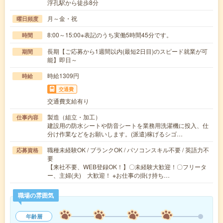
浮孔駅から徒歩8分
月～金・祝
曜日頻度
8:00～15:00※表記のうち実働5時間45分です。
時間
長期【ご応募から1週間以内(最短2日目)のスピード就業が可
期間
能】即日～
時給1309円
時給
交通費
交通費支給有り
製造（組立・加工）
仕事内容
建設用の防水シートや防音シートを業務用洗濯機に投入、仕
分け作業などをお願いします。(派遣)稼げるシゴ…
職種未経験OK / ブランクOK / パソコンスキル不要 / 英語力不
応募資格
要
【来社不要、WEB登録OK！】〇未経験大歓迎！〇フリータ
ー、主婦(夫) 大歓迎！ ※お仕事の掛け持ち…
職場の雰囲気
年齢層