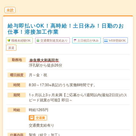
未読
給与即払いOK！高時給！土日休み！日勤のお
仕事！溶接加工作業
職種未経験OK
交通費別途支給あり
土日祝日が休み
WEB登録OK
派遣
奈良県大和高田市
勤務地
浮孔駅から徒歩26分
月～金・祝
曜日頻度
8:30～17:30※表記のうち実働8時間です。
時間
1ヶ月以上3ヶ月未満【ご応募から1週間以内(最短2日目)のス
期間
ピード就業が可能】即日～
時給1265円
時給
交通費
交通費支給有り
製造（組立・加工）
仕事内容