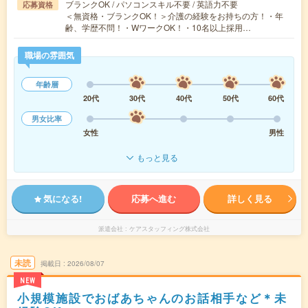
ブランクOK / パソコンスキル不要 / 英語力不要
応募資格
＜無資格・ブランクOK！＞介護の経験をお持ちの方！・年
齢、学歴不問！・WワークOK！・10名以上採用…
職場の雰囲気
年齢層
20代
30代
40代
50代
60代
男女比率
女性
男性
もっと見る
気になる!
応募へ進む
詳しく見る
派遣会社
ケアスタッフィング株式会社
未読
掲載日
2026/08/07
NEW
小規模施設でおばあちゃんのお話相手など＊未