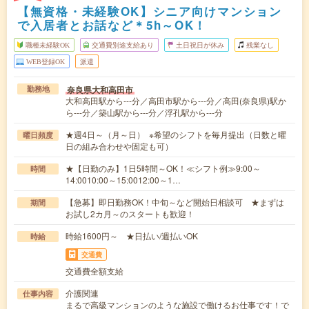
【無資格・未経験OK】シニア向けマンション
で入居者とお話など＊5h～OK！
職種未経験OK
交通費別途支給あり
土日祝日が休み
残業なし
WEB登録OK
派遣
奈良県大和高田市
勤務地
大和高田駅から---分／高田市駅から---分／高田(奈良県)駅か
ら---分／築山駅から---分／浮孔駅から---分
★週4日～（月～日） ※希望のシフトを毎月提出（日数と曜
曜日頻度
日の組み合わせや固定も可）
★【日勤のみ】1日5時間～OK！≪シフト例≫9:00～
時間
14:0010:00～15:0012:00～1…
【急募】即日勤務OK！中旬～など開始日相談可 ★まずは
期間
お試し2カ月～のスタートも歓迎！
時給1600円～ ★日払い/週払いOK
時給
交通費
交通費全額支給
介護関連
仕事内容
まるで高級マンションのような施設で働けるお仕事です！で