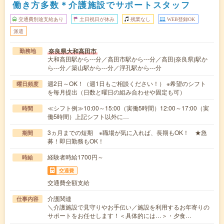
働き方多数＊介護施設でサポートスタッフ
交通費別途支給あり
土日祝日が休み
残業なし
WEB登録OK
派遣
奈良県大和高田市
勤務地
大和高田駅から---分／高田市駅から---分／高田(奈良県)駅か
ら---分／築山駅から---分／浮孔駅から---分
週2日～OK！（週1日もご相談ください！） ※希望のシフト
曜日頻度
を毎月提出（日数と曜日の組み合わせや固定も可）
≪シフト例≫10:00～15:00（実働5時間）12:00～17:00（実
時間
働5時間）上記シフト以外に…
3ヵ月までの短期 ※職場が気に入れば、長期もOK！ ★急
期間
募！即日勤務もOK！
経験者時給1700円～
時給
交通費
交通費全額支給
介護関連
仕事内容
＼介護施設で見守りやお手伝い／施設を利用するお年寄りの
サポートをお任せします！＜具体的には…＞・夕食…