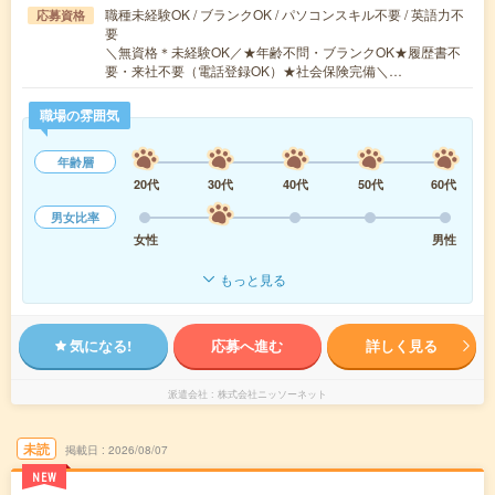
職種未経験OK / ブランクOK / パソコンスキル不要 / 英語力不
応募資格
要
＼無資格＊未経験OK／★年齢不問・ブランクOK★履歴書不
要・来社不要（電話登録OK）★社会保険完備＼…
職場の雰囲気
年齢層
20代
30代
40代
50代
60代
男女比率
女性
男性
もっと見る
気になる!
応募へ進む
詳しく見る
派遣会社
株式会社ニッソーネット
未読
掲載日
2026/08/07
NEW