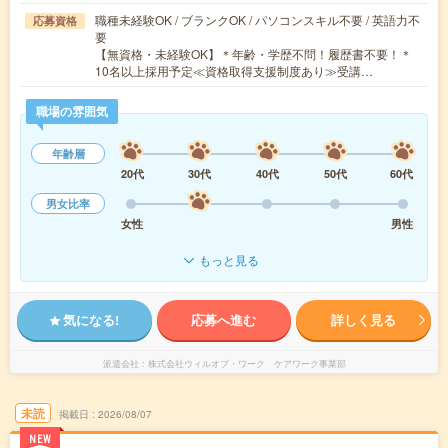
職種未経験OK / ブランクOK / パソコンスキル不要 / 英語力不
応募資格
要
【無資格・未経験OK】＊年齢・学歴不問！履歴書不要！＊
10名以上採用予定≪資格取得支援制度あり≫受講…
職場の雰囲気
年齢層
20代
30代
40代
50代
60代
男女比率
女性
男性
もっと見る
気になる!
応募へ進む
詳しく見る
派遣会社
株式会社ウィルオブ・ワーク ケアワーク事業部
未読
掲載日
2026/08/07
NEW