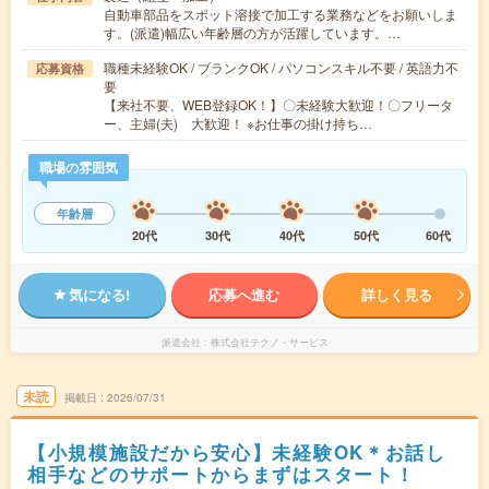
自動車部品をスポット溶接で加工する業務などをお願いしま
す。(派遣)幅広い年齢層の方が活躍しています。…
職種未経験OK / ブランクOK / パソコンスキル不要 / 英語力不
応募資格
要
【来社不要、WEB登録OK！】〇未経験大歓迎！〇フリータ
ー、主婦(夫) 大歓迎！ ※お仕事の掛け持ち…
職場の雰囲気
年齢層
20代
30代
40代
50代
60代
気になる!
応募へ進む
詳しく見る
派遣会社
株式会社テクノ・サービス
未読
掲載日
2026/07/31
【小規模施設だから安心】未経験OK＊お話し
相手などのサポートからまずはスタート！