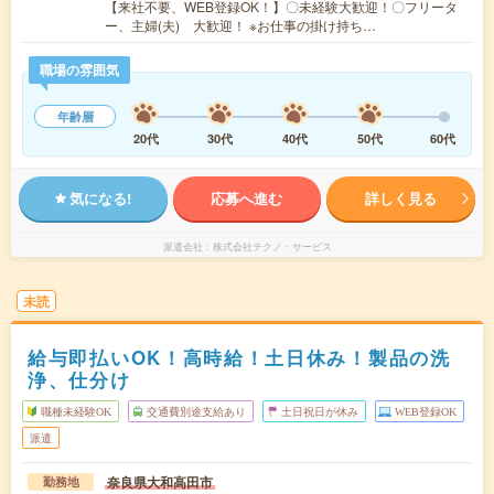
【来社不要、WEB登録OK！】〇未経験大歓迎！〇フリータ
ー、主婦(夫) 大歓迎！ ※お仕事の掛け持ち…
職場の雰囲気
年齢層
20代
30代
40代
50代
60代
気になる!
応募へ進む
詳しく見る
派遣会社
株式会社テクノ・サービス
未読
給与即払いOK！高時給！土日休み！製品の洗
浄、仕分け
職種未経験OK
交通費別途支給あり
土日祝日が休み
WEB登録OK
派遣
奈良県大和高田市
勤務地