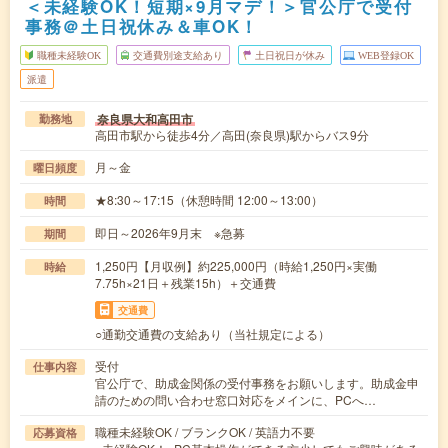
＜未経験OK！短期×9月マデ！＞官公庁で受付
事務＠土日祝休み＆車OK！
職種未経験OK
交通費別途支給あり
土日祝日が休み
WEB登録OK
派遣
奈良県大和高田市
勤務地
高田市駅から徒歩4分／高田(奈良県)駅からバス9分
月～金
曜日頻度
★8:30～17:15（休憩時間 12:00～13:00）
時間
即日～2026年9月末 ※急募
期間
1,250円【月収例】約225,000円（時給1,250円×実働
時給
7.75h×21日＋残業15h）＋交通費
交通費
○通勤交通費の支給あり（当社規定による）
受付
仕事内容
官公庁で、助成金関係の受付事務をお願いします。助成金申
請のための問い合わせ窓口対応をメインに、PCへ…
職種未経験OK / ブランクOK / 英語力不要
応募資格