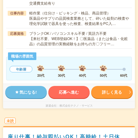
交通費支給有り
軽作業（仕分け・ピッキング・検品、商品管理）
仕事内容
医薬品やサプリの品質検査業務として、砕いた錠剤の検査や
理化学試験で器具を使った検査、検査結果をPC入…
ブランクOK / パソコンスキル不要 / 英語力不要
応募資格
【来社不要、WEB登録OK！】〇医薬品（または食品・化粧
品）の品質管理の実務経験をお持ちの方〇フリー…
職場の雰囲気
年齢層
20代
30代
40代
50代
60代
気になる!
応募へ進む
詳しく見る
派遣会社
株式会社テクノ・サービス
未読
座り仕事！給与即払いOK！高時給！土日休