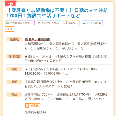
NEW
【履歴書と志望動機は不要！】日勤のみで時給
1700円！施設で生活サポートなど
交通費別途支給あり
土日祝日が休み
残業なし
WEB登録OK
派遣
奈良県大和高田市
勤務地
大和高田駅から---分／高田市駅から---分／高田(奈良県)駅か
ら---分／築山駅から---分／浮孔駅から---分
★週2日～（月～日） ※希望のシフトを毎月提出（日数と曜
曜日頻度
日の組み合わせや固定も可）
★【日勤のみ】1日5時間～OK！≪シフト例≫9:00～
時間
14:0010:00～15:0012:00～1…
【急募】即日勤務OK！中旬～など開始日相談可 ★まずは
期間
お試し2カ月～のスタートも歓迎！
経験者時給1700円～ 介護福祉士時給1750円～ 月収29.9
時給
万円＝時給1700円×1日8h×22日 ★日払い・週払いOK！
交通費
交通費全額支給