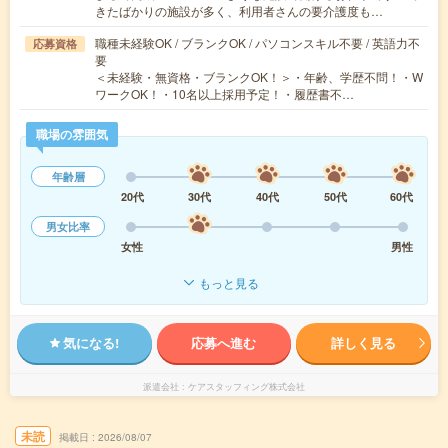
きたばかりの施設が多く、利用者さんの要介護度も…
職種未経験OK / ブランクOK / パソコンスキル不要 / 英語力不
応募資格
要
＜未経験・無資格・ブランクOK！＞・年齢、学歴不問！・W
ワークOK！・10名以上採用予定！・履歴書不…
職場の雰囲気
年齢層
20代
30代
40代
50代
60代
男女比率
女性
男性
もっと見る
気になる!
応募へ進む
詳しく見る
派遣会社
ケアスタッフィング株式会社
未読
掲載日
2026/08/07