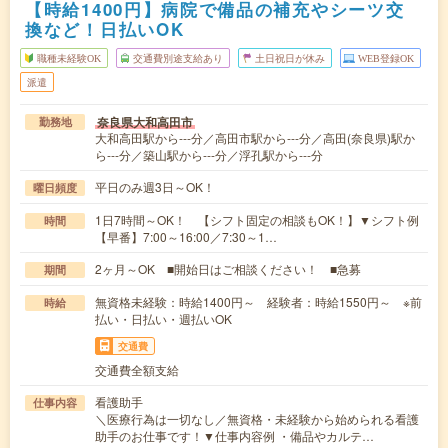
【時給1400円】病院で備品の補充やシーツ交
換など！日払いOK
職種未経験OK
交通費別途支給あり
土日祝日が休み
WEB登録OK
派遣
奈良県大和高田市
勤務地
大和高田駅から---分／高田市駅から---分／高田(奈良県)駅か
ら---分／築山駅から---分／浮孔駅から---分
平日のみ週3日～OK！
曜日頻度
1日7時間～OK！ 【シフト固定の相談もOK！】▼シフト例
時間
【早番】7:00～16:00／7:30～1…
2ヶ月～OK ■開始日はご相談ください！ ■急募
期間
無資格未経験：時給1400円～ 経験者：時給1550円～ ※前
時給
払い・日払い・週払いOK
交通費
交通費全額支給
看護助手
仕事内容
＼医療行為は一切なし／無資格・未経験から始められる看護
助手のお仕事です！▼仕事内容例 ・備品やカルテ…