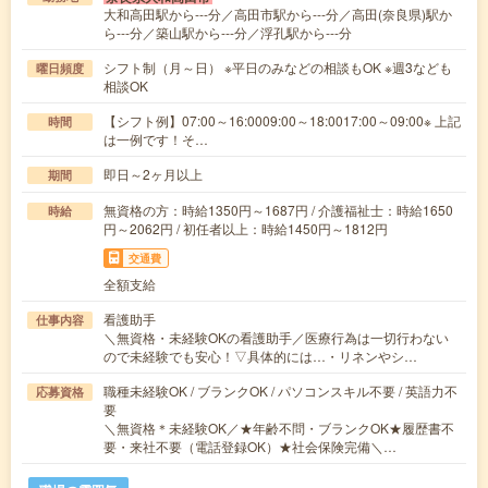
大和高田駅から---分／高田市駅から---分／高田(奈良県)駅か
ら---分／築山駅から---分／浮孔駅から---分
シフト制（月～日） ※平日のみなどの相談もOK ※週3なども
曜日頻度
相談OK
【シフト例】07:00～16:0009:00～18:0017:00～09:00※ 上記
時間
は一例です！そ…
即日～2ヶ月以上
期間
無資格の方：時給1350円～1687円 / 介護福祉士：時給1650
時給
円～2062円 / 初任者以上：時給1450円～1812円
交通費
全額支給
看護助手
仕事内容
＼無資格・未経験OKの看護助手／医療行為は一切行わない
ので未経験でも安心！▽具体的には…・リネンやシ…
職種未経験OK / ブランクOK / パソコンスキル不要 / 英語力不
応募資格
要
＼無資格＊未経験OK／★年齢不問・ブランクOK★履歴書不
要・来社不要（電話登録OK）★社会保険完備＼…