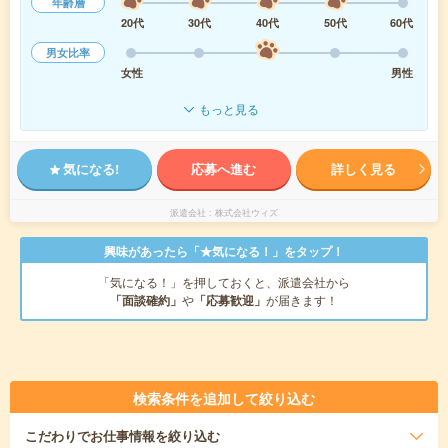
年齢層
20代
30代
40代
50代
60代
男女比率
女性
男性
もっと見る
気になる!
応募へ進む
詳しく見る
派遣会社
株式会社ウィズ
興味があったら「★気になる！」をタップ！
「気になる！」を押しておくと、派遣会社から
「面談確約」
や
「応募歓迎」
が届きます！
検索条件を追加して絞り込む
こだわり
でお仕事情報を絞り込む