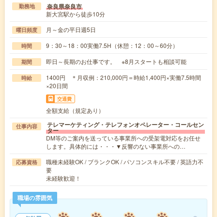
奈良県奈良市
勤務地
新大宮駅から徒歩10分
月～金の平日週5日
曜日頻度
9：30～18：00実働7.5H（休憩：12：00～60分）
時間
即日～長期のお仕事です。 ※8月スタートも相談可能
期間
1400円 ＊月収例：210,000円＝時給1,400円×実働7.5時間
時給
×20日間
交通費
全額支給（規定あり）
テレマーケティング・テレフォンオペレーター・コールセン
仕事内容
ター
DM等のご案内を送っている事業所への受架電対応をお任せ
します。具体的には・・・▼反響のない事業所への…
職種未経験OK / ブランクOK / パソコンスキル不要 / 英語力不
応募資格
要
未経験歓迎！
職場の雰囲気