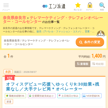
メニュー
気になる!
ログイン
検索
奈良県奈良市
×
テレマーケティング・テレフォンオペレー
ター・コールセンター
のお仕事一覧
奈良市の派遣のお仕事情報です。テレマーケティング・テレフォンオペレーター・コ
ールセンターのお仕事の他に、
販売（アパレル・ファッション・コスメ）
、
営業・企
画営業・ラウンダー
、
窓口・ショールーム・カウンター受付
などを取り揃えていま
す。さらに、
短期
・
単発
などの期間や、
職種未経験OK
などのこだわり条件で絞り込ん
奈良県奈良市 / テレマーケティング・テレフォンオペレ
条件の変更
でいただけます。職種辞典：
テレマーケティング・テレフォンオペレーター・コール
ーター・コールセンター
センターのお仕事とは？とは？
1
1,400
全
件
平均時給:
円
時給順
新着順
未読
掲載日
2026/08/07
NEW
オフィスデビュー応援＼ゆっくり9:30始業×残
業なし／大手テレビ局＊オペレーター
職種未経験OK
交通費別途支給あり
土日祝日が休み
WEB登録OK
派遣