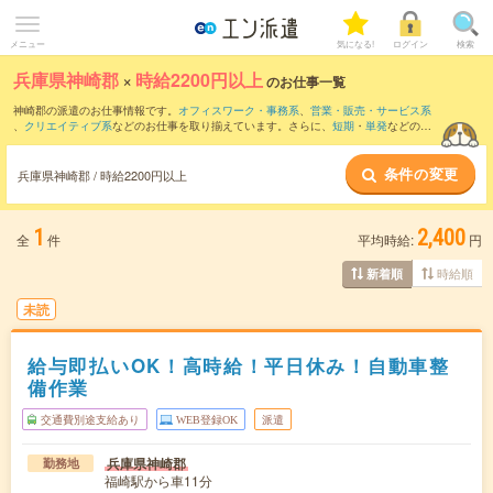
メニュー
気になる!
ログイン
検索
兵庫県神崎郡
×
時給2200円以上
のお仕事一覧
神崎郡の派遣のお仕事情報です。
オフィスワーク・事務系
、
営業・販売・サービス系
、
クリエイティブ系
などのお仕事を取り揃えています。さらに、
短期
・
単発
などの期
間や、
職種未経験OK
などのこだわり条件で絞り込んでいただけます。
条件の変更
兵庫県神崎郡 / 時給2200円以上
1
2,400
全
件
平均時給:
円
時給順
新着順
未読
給与即払いOK！高時給！平日休み！自動車整
備作業
交通費別途支給あり
WEB登録OK
派遣
兵庫県神崎郡
勤務地
福崎駅から車11分