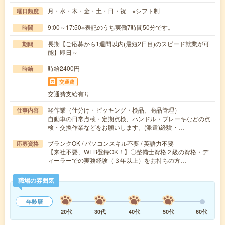
月・水・木・金・土・日・祝 ※シフト制
曜日頻度
9:00～17:50※表記のうち実働7時間50分です。
時間
長期【ご応募から1週間以内(最短2日目)のスピード就業が可
期間
能】即日～
時給2400円
時給
交通費
交通費支給有り
軽作業（仕分け・ピッキング・検品、商品管理）
仕事内容
自動車の日常点検・定期点検、ハンドル・ブレーキなどの点
検・交換作業などをお願いします。(派遣)経験・…
ブランクOK / パソコンスキル不要 / 英語力不要
応募資格
【来社不要、WEB登録OK！】〇整備士資格２級の資格・デ
ィーラーでの実務経験（３年以上）をお持ちの方…
職場の雰囲気
年齢層
20代
30代
40代
50代
60代