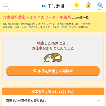
メニュー
気になる!
ログイン
検索
兵庫県丹波市
×
オフィスワーク・事務系
のお仕事一覧
丹波市の派遣のお仕事情報です。オフィスワーク・事務系のお仕事には、
一般事務
、
営業事務
、
総務・人事・労務
などがあります。さらに、
短期
・
単発
などの期間や、
職
種未経験OK
などのこだわり条件で絞り込んでいただけます。
検索した条件に合う
お仕事がありませんでした
条件を変更して再検索
検索条件を追加して絞り込む
職種
でお仕事情報を絞り込む