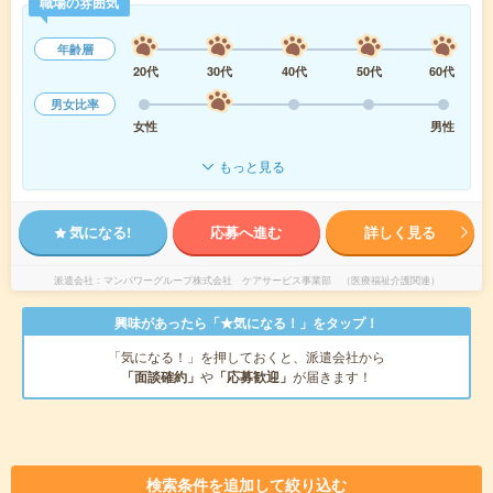
職場の雰囲気
年齢層
20代
30代
40代
50代
60代
男女比率
女性
男性
もっと見る
気になる!
応募へ進む
詳しく見る
派遣会社
マンパワーグループ株式会社 ケアサービス事業部 （医療福祉介護関連）
興味があったら「★気になる！」をタップ！
「気になる！」を押しておくと、派遣会社から
「面談確約」
や
「応募歓迎」
が届きます！
検索条件を追加して絞り込む