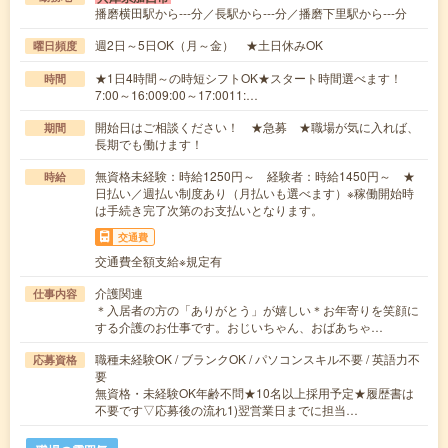
播磨横田駅から---分／長駅から---分／播磨下里駅から---分
週2日～5日OK（月～金） ★土日休みOK
曜日頻度
★1日4時間～の時短シフトOK★スタート時間選べます！
時間
7:00～16:009:00～17:0011:…
開始日はご相談ください！ ★急募 ★職場が気に入れば、
期間
長期でも働けます！
無資格未経験：時給1250円～ 経験者：時給1450円～ ★
時給
日払い／週払い制度あり（月払いも選べます）※稼働開始時
は手続き完了次第のお支払いとなります。
交通費
交通費全額支給※規定有
介護関連
仕事内容
＊入居者の方の「ありがとう」が嬉しい＊お年寄りを笑顔に
する介護のお仕事です。おじいちゃん、おばあちゃ…
職種未経験OK / ブランクOK / パソコンスキル不要 / 英語力不
応募資格
要
無資格・未経験OK年齢不問★10名以上採用予定★履歴書は
不要です▽応募後の流れ1)翌営業日までに担当…