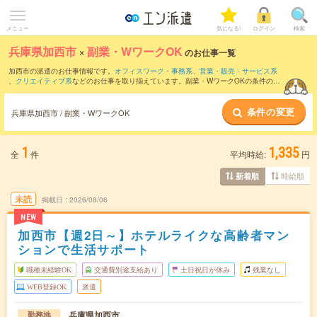
メニュー
気になる!
ログイン
検索
兵庫県加西市
×
副業・WワークOK
のお仕事一覧
加西市の派遣のお仕事情報です。
オフィスワーク・事務系
、
営業・販売・サービス系
、
クリエイティブ系
などのお仕事を取り揃えています。副業・WワークOKの条件の他
に、
交通費別途支給あり
、
職種未経験OK
、
友だちと一緒の応募OK
などのこだわり条
件も取り揃えています。
条件の変更
兵庫県加西市 / 副業・WワークOK
1
1,335
全
件
平均時給:
円
時給順
新着順
未読
掲載日
2026/08/06
NEW
加西市【週2日～】ホテルライクな高齢者マン
ションで生活サポート
職種未経験OK
交通費別途支給あり
土日祝日が休み
残業なし
WEB登録OK
派遣
兵庫県加西市
勤務地