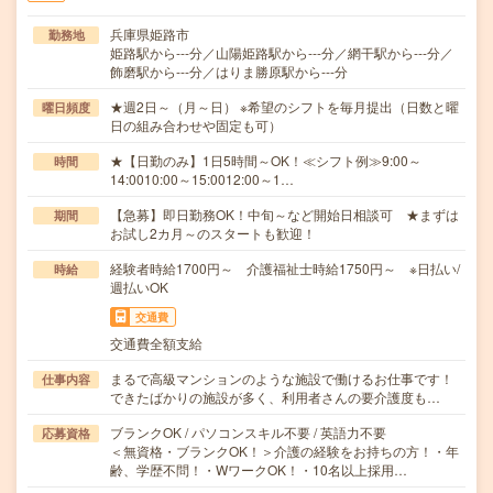
兵庫県姫路市
勤務地
姫路駅から---分／山陽姫路駅から---分／網干駅から---分／
飾磨駅から---分／はりま勝原駅から---分
★週2日～（月～日） ※希望のシフトを毎月提出（日数と曜
曜日頻度
日の組み合わせや固定も可）
★【日勤のみ】1日5時間～OK！≪シフト例≫9:00～
時間
14:0010:00～15:0012:00～1…
【急募】即日勤務OK！中旬～など開始日相談可 ★まずは
期間
お試し2カ月～のスタートも歓迎！
経験者時給1700円～ 介護福祉士時給1750円～ ※日払い/
時給
週払いOK
交通費
交通費全額支給
まるで高級マンションのような施設で働けるお仕事です！
仕事内容
できたばかりの施設が多く、利用者さんの要介護度も…
ブランクOK / パソコンスキル不要 / 英語力不要
応募資格
＜無資格・ブランクOK！＞介護の経験をお持ちの方！・年
齢、学歴不問！・WワークOK！・10名以上採用…