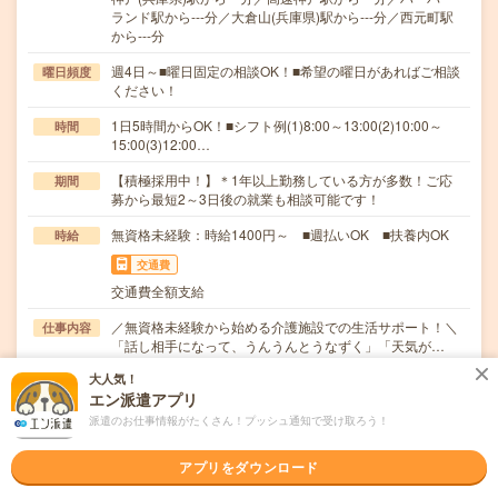
ランド駅から---分／大倉山(兵庫県)駅から---分／西元町駅
から---分
週4日～■曜日固定の相談OK！■希望の曜日があればご相談
曜日頻度
ください！
1日5時間からOK！■シフト例(1)8:00～13:00(2)10:00～
時間
15:00(3)12:00…
【積極採用中！】＊1年以上勤務している方が多数！ご応
期間
募から最短2～3日後の就業も相談可能です！
無資格未経験：時給1400円～ ■週払いOK ■扶養内OK
時給
交通費
交通費全額支給
／無資格未経験から始める介護施設での生活サポート！＼
仕事内容
「話し相手になって、うんうんとうなずく」「天気が…
大人気！
職種未経験OK / ブランクOK / パソコンスキル不要 / 英語力
応募資格
エン派遣アプリ
不要
■無資格・未経験OK！■年齢・学歴不問！ブランクOK!■10
派遣のお仕事情報がたくさん！プッシュ通知で受け取ろう！
名以上採用予定！■履歴書不要■社会保険完…
アプリをダウンロード
職場の雰囲気