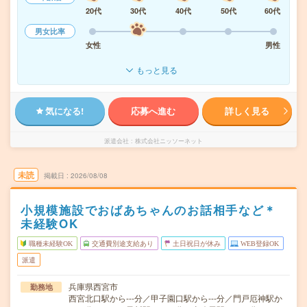
20代
30代
40代
50代
60代
男女比率
女性
男性
もっと見る
気になる!
応募へ進む
詳しく見る
派遣会社
株式会社ニッソーネット
未読
掲載日
2026/08/08
小規模施設でおばあちゃんのお話相手など＊
未経験OK
職種未経験OK
交通費別途支給あり
土日祝日が休み
WEB登録OK
派遣
兵庫県西宮市
勤務地
西宮北口駅から---分／甲子園口駅から---分／門戸厄神駅か