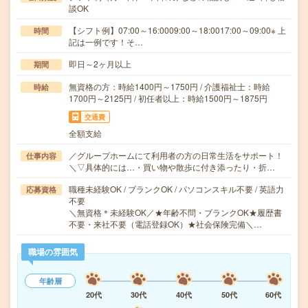
談OK
【シフト例】07:00～16:0009:00～18:0017:00～09:00※ 上
時間
記は一例です！そ…
即日～2ヶ月以上
期間
無資格の方：時給1400円～1750円 / 介護福祉士：時給
時給
1700円～2125円 / 初任者以上：時給1500円～1875円
交通費
全額支給
／グループホームにて利用者の方の日常生活をサポート！
仕事内容
＼▽具体的には…・買い物や散歩に付き添ったり・折…
職種未経験OK / ブランクOK / パソコンスキル不要 / 英語力
応募資格
不要
＼無資格＊未経験OK／★年齢不問・ブランクOK★履歴書
不要・来社不要（電話登録OK）★社会保険完備＼…
職場の雰囲気
年齢層
20代
30代
40代
50代
60代