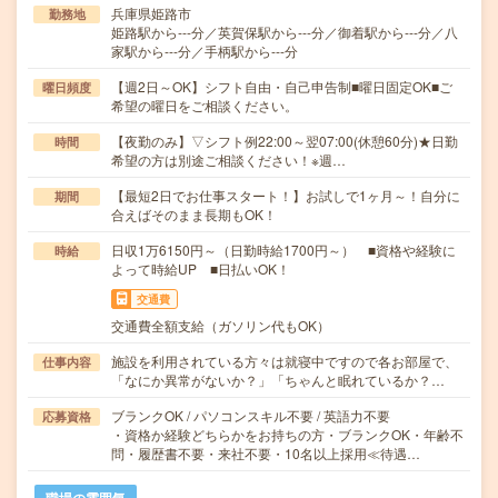
兵庫県姫路市
勤務地
姫路駅から---分／英賀保駅から---分／御着駅から---分／八
家駅から---分／手柄駅から---分
【週2日～OK】シフト自由・自己申告制■曜日固定OK■ご
曜日頻度
希望の曜日をご相談ください。
【夜勤のみ】▽シフト例22:00～翌07:00(休憩60分)★日勤
時間
希望の方は別途ご相談ください！※週…
【最短2日でお仕事スタート！】お試しで1ヶ月～！自分に
期間
合えばそのまま長期もOK！
日収1万6150円～（日勤時給1700円～） ■資格や経験に
時給
よって時給UP ■日払いOK！
交通費
交通費全額支給（ガソリン代もOK）
施設を利用されている方々は就寝中ですので各お部屋で、
仕事内容
「なにか異常がないか？」「ちゃんと眠れているか？…
ブランクOK / パソコンスキル不要 / 英語力不要
応募資格
・資格か経験どちらかをお持ちの方・ブランクOK・年齢不
問・履歴書不要・来社不要・10名以上採用≪待遇…