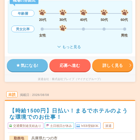
職場の雰囲気
年齢層
20代
30代
40代
50代
60代
男女比率
女性
男性
もっと見る
気になる!
応募へ進む
詳しく見る
派遣会社
株式会社ブレイブ（マイナビグループ）
未読
掲載日
2026/08/08
【時給1500円】日払い！まるでホテルのよう
な環境でのお仕事！
交通費別途支給あり
土日祝日が休み
WEB登録OK
派遣
兵庫県たつの市
勤務地