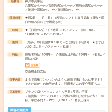
神戸市兵庫区
勤務地
兵庫駅から---分／新開地駅から---分／御崎公園駅から---分
／湊川公園駅から---分／湊川駅から---分
★週2日～（月～日） ※希望のシフトを毎月提出（日数と曜
曜日頻度
日の組み合わせや固定も可）
★【日勤のみ】1日5時間～OK！≪シフト例≫9:00～
時間
14:0010:00～15:0012:00～1…
【急募】即日勤務OK！中旬～など開始日相談可 ★まずは
期間
お試し2カ月～のスタートも歓迎！
経験者時給1700円～ 介護福祉士時給1750円～ ※日払い/
時給
週払いOK
交通費
交通費全額支給
まるで高級マンションのような施設で働けるお仕事です！
仕事内容
できたばかりの施設が多く、利用者さんの要介護度も…
ブランクOK / パソコンスキル不要 / 英語力不要
応募資格
＜無資格・ブランクOK！＞介護の経験をお持ちの方！・年
齢、学歴不問！・WワークOK！・10名以上採用…
職場の雰囲気