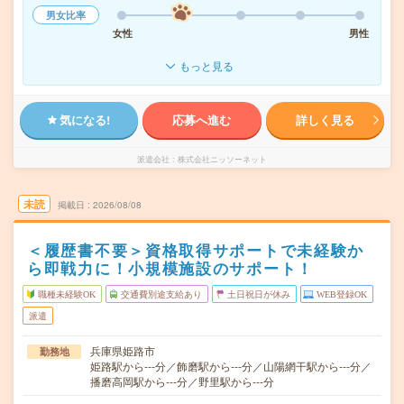
男女比率
女性
男性
もっと見る
気になる!
応募へ進む
詳しく見る
派遣会社
株式会社ニッソーネット
未読
掲載日
2026/08/08
＜履歴書不要＞資格取得サポートで未経験か
ら即戦力に！小規模施設のサポート！
職種未経験OK
交通費別途支給あり
土日祝日が休み
WEB登録OK
派遣
兵庫県姫路市
勤務地
姫路駅から---分／飾磨駅から---分／山陽網干駅から---分／
播磨高岡駅から---分／野里駅から---分