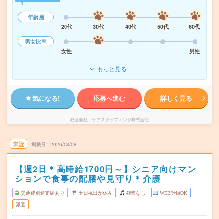
年齢層
20代
30代
40代
50代
60代
男女比率
女性
男性
もっと見る
気になる!
応募へ進む
詳しく見る
派遣会社
ケアスタッフィング株式会社
未読
掲載日
2026/08/08
【週2日＊高時給1700円～】シニア向けマン
ションで食事の配膳や見守り＊介護
交通費別途支給あり
土日祝日が休み
残業なし
WEB登録OK
派遣