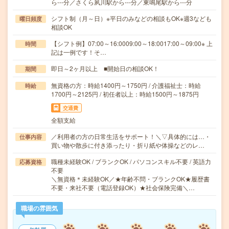
ら---分／さくら夙川駅から---分／東鳴尾駅から---分
シフト制（月～日）※平日のみなどの相談もOK※週3なども
曜日頻度
相談OK
【シフト例】07:00～16:0009:00～18:0017:00～09:00※ 上
時間
記は一例です！そ…
即日～2ヶ月以上 ■開始日の相談OK！
期間
無資格の方：時給1400円～1750円 / 介護福祉士：時給
時給
1700円～2125円 / 初任者以上：時給1500円～1875円
交通費
全額支給
／利用者の方の日常生活をサポート！＼▽具体的には…・
仕事内容
買い物や散歩に付き添ったり・折り紙や体操などのレ…
職種未経験OK / ブランクOK / パソコンスキル不要 / 英語力
応募資格
不要
＼無資格＊未経験OK／★年齢不問・ブランクOK★履歴書
不要・来社不要（電話登録OK）★社会保険完備＼…
職場の雰囲気