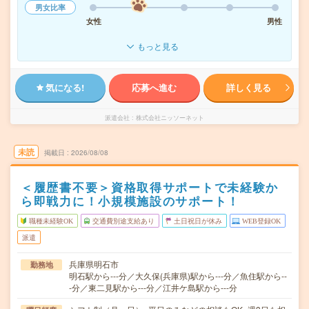
男女比率
女性
男性
もっと見る
気になる!
応募へ進む
詳しく見る
派遣会社
株式会社ニッソーネット
未読
掲載日
2026/08/08
＜履歴書不要＞資格取得サポートで未経験か
ら即戦力に！小規模施設のサポート！
職種未経験OK
交通費別途支給あり
土日祝日が休み
WEB登録OK
派遣
兵庫県明石市
勤務地
明石駅から---分／大久保(兵庫県)駅から---分／魚住駅から--
-分／東二見駅から---分／江井ケ島駅から---分