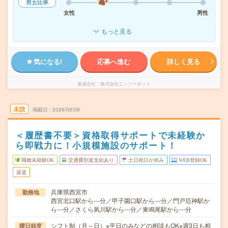
男女比率
女性
男性
もっと見る
気になる!
応募へ進む
詳しく見る
派遣会社
株式会社ニッソーネット
未読
掲載日
2026/08/08
＜履歴書不要＞資格取得サポートで未経験か
ら即戦力に！小規模施設のサポート！
職種未経験OK
交通費別途支給あり
土日祝日が休み
WEB登録OK
派遣
兵庫県西宮市
勤務地
西宮北口駅から---分／甲子園口駅から---分／門戸厄神駅か
ら---分／さくら夙川駅から---分／東鳴尾駅から---分
シフト制（月～日）※平日のみなどの相談もOK※週3日も相
曜日頻度