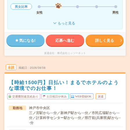
男女比率
女性
男性
もっと見る
気になる!
応募へ進む
詳しく見る
派遣会社
株式会社ニッソーネット
未読
掲載日
2026/08/08
【時給1500円】日払い！まるでホテルのよう
な環境でのお仕事！
交通費別途支給あり
土日祝日が休み
WEB登録OK
派遣
神戸市中央区
勤務地
三ノ宮駅から---分／新神戸駅から---分／市民広場駅から---
分／計算科学センター駅から---分／県庁前(兵庫県)駅から--
-分