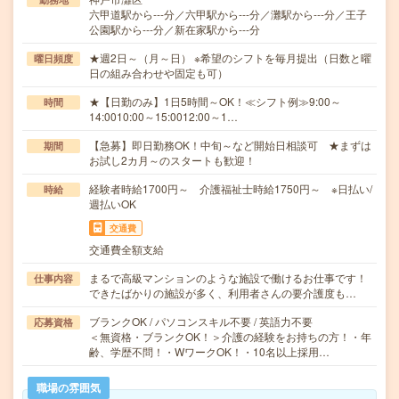
六甲道駅から---分／六甲駅から---分／灘駅から---分／王子
公園駅から---分／新在家駅から---分
★週2日～（月～日） ※希望のシフトを毎月提出（日数と曜
曜日頻度
日の組み合わせや固定も可）
★【日勤のみ】1日5時間～OK！≪シフト例≫9:00～
時間
14:0010:00～15:0012:00～1…
【急募】即日勤務OK！中旬～など開始日相談可 ★まずは
期間
お試し2カ月～のスタートも歓迎！
経験者時給1700円～ 介護福祉士時給1750円～ ※日払い/
時給
週払いOK
交通費
交通費全額支給
まるで高級マンションのような施設で働けるお仕事です！
仕事内容
できたばかりの施設が多く、利用者さんの要介護度も…
ブランクOK / パソコンスキル不要 / 英語力不要
応募資格
＜無資格・ブランクOK！＞介護の経験をお持ちの方！・年
齢、学歴不問！・WワークOK！・10名以上採用…
職場の雰囲気