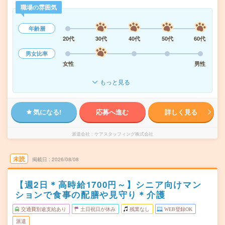
職場の雰囲気
年齢層
20代
30代
40代
50代
60代
男女比率
女性
男性
もっと見る
気になる!
応募へ進む
詳しく見る
派遣会社
ケアスタッフィング株式会社
未読
掲載日
2026/08/08
【週2日＊高時給1700円～】シニア向けマン
ションで食事の配膳や見守り＊介護
交通費別途支給あり
土日祝日が休み
残業なし
WEB登録OK
派遣