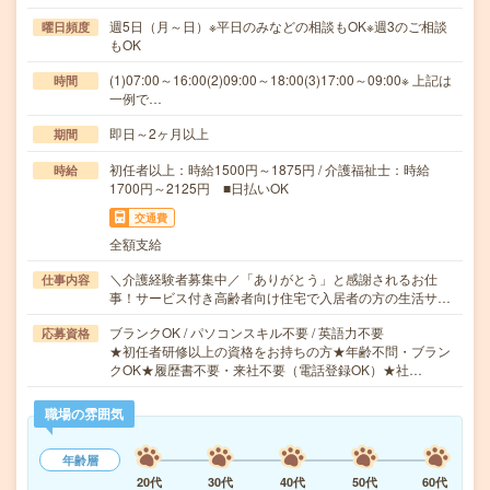
週5日（月～日）※平日のみなどの相談もOK※週3のご相談
曜日頻度
もOK
(1)07:00～16:00(2)09:00～18:00(3)17:00～09:00※ 上記は
時間
一例で…
即日～2ヶ月以上
期間
初任者以上：時給1500円～1875円 / 介護福祉士：時給
時給
1700円～2125円 ■日払いOK
交通費
全額支給
＼介護経験者募集中／「ありがとう」と感謝されるお仕
仕事内容
事！サービス付き高齢者向け住宅で入居者の方の生活サ…
ブランクOK / パソコンスキル不要 / 英語力不要
応募資格
★初任者研修以上の資格をお持ちの方★年齢不問・ブラン
クOK★履歴書不要・来社不要（電話登録OK）★社…
職場の雰囲気
年齢層
20代
30代
40代
50代
60代