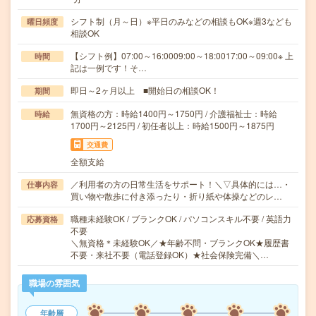
シフト制（月～日）※平日のみなどの相談もOK※週3なども
曜日頻度
相談OK
【シフト例】07:00～16:0009:00～18:0017:00～09:00※ 上
時間
記は一例です！そ…
即日～2ヶ月以上 ■開始日の相談OK！
期間
無資格の方：時給1400円～1750円 / 介護福祉士：時給
時給
1700円～2125円 / 初任者以上：時給1500円～1875円
交通費
全額支給
／利用者の方の日常生活をサポート！＼▽具体的には…・
仕事内容
買い物や散歩に付き添ったり・折り紙や体操などのレ…
職種未経験OK / ブランクOK / パソコンスキル不要 / 英語力
応募資格
不要
＼無資格＊未経験OK／★年齢不問・ブランクOK★履歴書
不要・来社不要（電話登録OK）★社会保険完備＼…
職場の雰囲気
年齢層