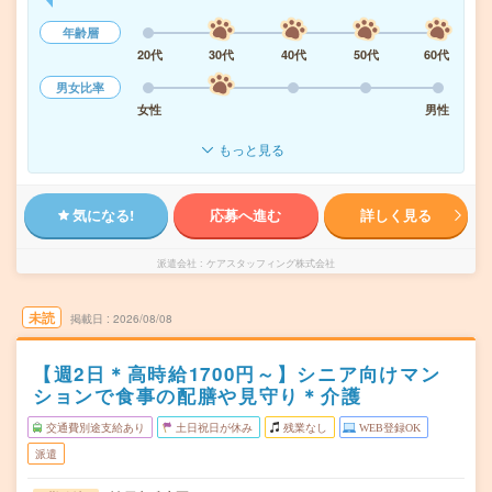
年齢層
20代
30代
40代
50代
60代
男女比率
女性
男性
もっと見る
気になる!
応募へ進む
詳しく見る
派遣会社
ケアスタッフィング株式会社
未読
掲載日
2026/08/08
【週2日＊高時給1700円～】シニア向けマン
ションで食事の配膳や見守り＊介護
交通費別途支給あり
土日祝日が休み
残業なし
WEB登録OK
派遣