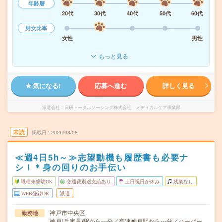
年齢層
20代
30代
40代
50代
60代
男女比率
女性
男性
もっと見る
気になる!
応募へ進む
詳しく見る
派遣会社
日研トータルソーシング株式会社 メディカルケア事業部
未読
掲載日
2026/08/08
≪週4日5h～≫志望動機も履歴書も必要ナ
シ！＊身の回りのお手伝い
職種未経験OK
交通費別途支給あり
土日祝日が休み
残業なし
WEB登録OK
派遣
神戸市中央区
勤務地
神戸(兵庫県)駅から---分／高速神戸駅から---分／ハーバー