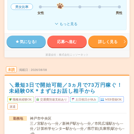
男女比率
女性
男性
もっと見る
気になる!
応募へ進む
詳しく見る
派遣会社
株式会社ニッソーネット
未読
掲載日
2026/08/08
＼最短3日で開始可能／3ヵ月で73万円稼ぐ！
未経験OK＊まずはお話し相手から
職種未経験OK
交通費別途支給あり
土日祝日が休み
WEB登録OK
派遣
神戸市中央区
勤務地
三ノ宮駅から---分／新神戸駅から---分／市民広場駅から---
分／計算科学センター駅から---分／県庁前(兵庫県)駅から--
-分