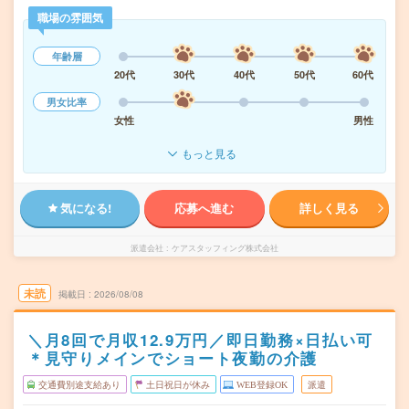
職場の雰囲気
年齢層
20代
30代
40代
50代
60代
男女比率
女性
男性
もっと見る
気になる!
応募へ進む
詳しく見る
派遣会社
ケアスタッフィング株式会社
未読
掲載日
2026/08/08
＼月8回で月収12.9万円／即日勤務×日払い可
＊見守りメインでショート夜勤の介護
交通費別途支給あり
土日祝日が休み
WEB登録OK
派遣