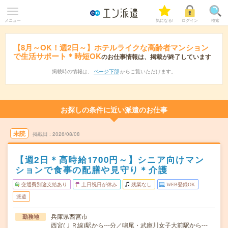
メニュー
気になる!
ログイン
検索
【8月～OK！週2日～】ホテルライクな高齢者マンション
で生活サポート＊時短OK
のお仕事情報は、掲載が終了しています
掲載時の情報は、
ページ下部
からご覧いただけます。
お探しの条件に近い派遣のお仕事
未読
掲載日
2026/08/08
【週2日＊高時給1700円～】シニア向けマン
ションで食事の配膳や見守り＊介護
交通費別途支給あり
土日祝日が休み
残業なし
WEB登録OK
派遣
兵庫県西宮市
勤務地
西宮(ＪＲ線)駅から---分／鳴尾・武庫川女子大前駅から---