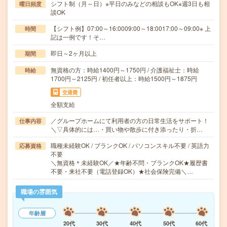
シフト制（月～日）※平日のみなどの相談もOK※週3日も相
曜日頻度
談OK
【シフト例】07:00～16:0009:00～18:0017:00～09:00※ 上
時間
記は一例です！そ…
即日～2ヶ月以上
期間
無資格の方：時給1400円～1750円 / 介護福祉士：時給
時給
1700円～2125円 / 初任者以上：時給1500円～1875円
交通費
全額支給
／グループホームにて利用者の方の日常生活をサポート！
仕事内容
＼▽具体的には…・買い物や散歩に付き添ったり・折…
職種未経験OK / ブランクOK / パソコンスキル不要 / 英語力
応募資格
不要
＼無資格＊未経験OK／★年齢不問・ブランクOK★履歴書
不要・来社不要（電話登録OK）★社会保険完備＼…
職場の雰囲気
年齢層
20代
30代
40代
50代
60代