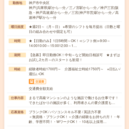
神戸市中央区
勤務地
神戸(兵庫県)駅から---分／三ノ宮駅から---分／神戸三宮(阪
急・神戸高速)駅から---分／三宮(神戸市営)駅から---分／高
速神戸駅から---分
★週2日～（月～日） ※希望のシフトを毎月提出（日数と曜
曜日頻度
日の組み合わせや固定も可）
★【日勤のみ】1日5時間～OK！≪シフト例≫9:00～
時間
14:0010:00～15:0012:00～1…
【急募】即日勤務OK！中旬～など開始日相談可 ★まずは
期間
お試し2カ月～のスタートも歓迎！
経験者時給1700円～ 介護福祉士時給1750円～ ※日払い/
時給
週払いOK
交通費
交通費全額支給
まるで高級マンションのような施設で働けるお仕事です！
仕事内容
できたばかりの施設が多く、利用者さんの要介護度も…
ブランクOK / パソコンスキル不要 / 英語力不要
応募資格
＜無資格・ブランクOK！＞介護の経験をお持ちの方！・年
齢、学歴不問！・WワークOK！・10名以上採用…