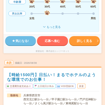
年齢層
20代
30代
40代
50代
60代
男女比率
女性
男性
もっと見る
気になる!
応募へ進む
詳しく見る
派遣会社
株式会社ニッソーネット
未読
掲載日
2026/08/08
【時給1500円】日払い！まるでホテルのよう
な環境でのお仕事！
交通費別途支給あり
土日祝日が休み
WEB登録OK
派遣
兵庫県西宮市
勤務地
西宮北口駅から---分／甲子園口駅から---分／門戸厄神駅か
ら---分／さくら夙川駅から---分／東鳴尾駅から---分