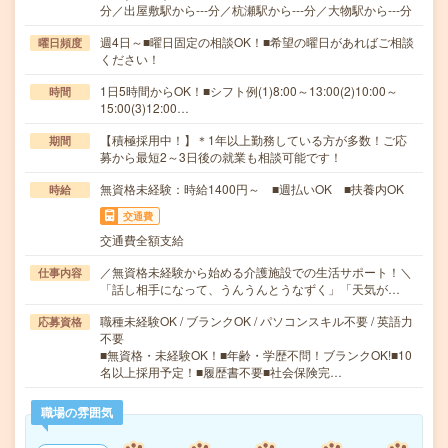
分／出屋敷駅から---分／杭瀬駅から---分／大物駅から---分
週4日～■曜日固定の相談OK！■希望の曜日があればご相談
曜日頻度
ください！
1日5時間からOK！■シフト例(1)8:00～13:00(2)10:00～
時間
15:00(3)12:00…
【積極採用中！】＊1年以上勤務している方が多数！ご応
期間
募から最短2～3日後の就業も相談可能です！
無資格未経験：時給1400円～ ■週払いOK ■扶養内OK
時給
交通費
交通費全額支給
／無資格未経験から始める介護施設での生活サポート！＼
仕事内容
「話し相手になって、うんうんとうなずく」「天気が…
職種未経験OK / ブランクOK / パソコンスキル不要 / 英語力
応募資格
不要
■無資格・未経験OK！■年齢・学歴不問！ブランクOK!■10
名以上採用予定！■履歴書不要■社会保険完…
職場の雰囲気