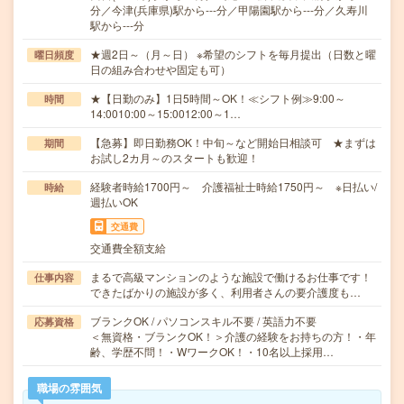
分／今津(兵庫県)駅から---分／甲陽園駅から---分／久寿川
駅から---分
★週2日～（月～日） ※希望のシフトを毎月提出（日数と曜
曜日頻度
日の組み合わせや固定も可）
★【日勤のみ】1日5時間～OK！≪シフト例≫9:00～
時間
14:0010:00～15:0012:00～1…
【急募】即日勤務OK！中旬～など開始日相談可 ★まずは
期間
お試し2カ月～のスタートも歓迎！
経験者時給1700円～ 介護福祉士時給1750円～ ※日払い/
時給
週払いOK
交通費
交通費全額支給
まるで高級マンションのような施設で働けるお仕事です！
仕事内容
できたばかりの施設が多く、利用者さんの要介護度も…
ブランクOK / パソコンスキル不要 / 英語力不要
応募資格
＜無資格・ブランクOK！＞介護の経験をお持ちの方！・年
齢、学歴不問！・WワークOK！・10名以上採用…
職場の雰囲気