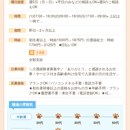
週5日（月～日）※平日のみなどの相談もOK※週3のご相談
曜日頻度
もOK
(1)07:00～16:00(2)09:00～18:00(3)17:00～09:00※ 上記は
時間
一例で…
即日～2ヶ月以上
期間
初任者以上：時給1500円～1875円 / 介護福祉士：時給
時給
1700円～2125円 ■日払いOK
交通費
全額支給
＼介護経験者募集中／「ありがとう」と感謝されるお仕
仕事内容
事！サービス付き高齢者向け住宅で入居者の方の生活サ…
ブランクOK / パソコンスキル不要 / 英語力不要
応募資格
★初任者研修以上の資格をお持ちの方★年齢不問・ブラン
クOK★履歴書不要・来社不要（電話登録OK）★社…
職場の雰囲気
年齢層
20代
30代
40代
50代
60代