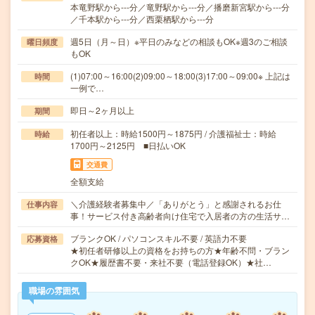
本竜野駅から---分／竜野駅から---分／播磨新宮駅から---分
／千本駅から---分／西栗栖駅から---分
週5日（月～日）※平日のみなどの相談もOK※週3のご相談
曜日頻度
もOK
(1)07:00～16:00(2)09:00～18:00(3)17:00～09:00※ 上記は
時間
一例で…
即日～2ヶ月以上
期間
初任者以上：時給1500円～1875円 / 介護福祉士：時給
時給
1700円～2125円 ■日払いOK
交通費
全額支給
＼介護経験者募集中／「ありがとう」と感謝されるお仕
仕事内容
事！サービス付き高齢者向け住宅で入居者の方の生活サ…
ブランクOK / パソコンスキル不要 / 英語力不要
応募資格
★初任者研修以上の資格をお持ちの方★年齢不問・ブラン
クOK★履歴書不要・来社不要（電話登録OK）★社…
職場の雰囲気