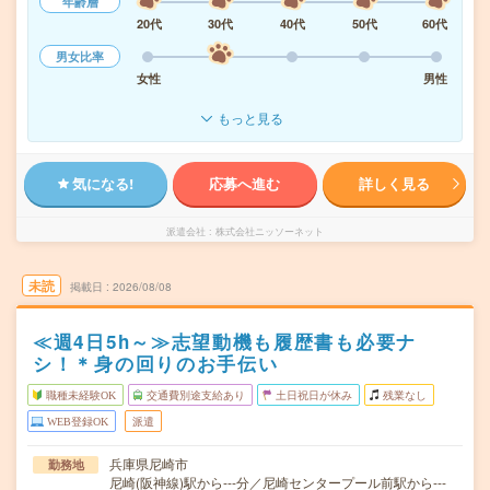
年齢層
20代
30代
40代
50代
60代
男女比率
女性
男性
もっと見る
気になる!
応募へ進む
詳しく見る
派遣会社
株式会社ニッソーネット
未読
掲載日
2026/08/08
≪週4日5h～≫志望動機も履歴書も必要ナ
シ！＊身の回りのお手伝い
職種未経験OK
交通費別途支給あり
土日祝日が休み
残業なし
WEB登録OK
派遣
兵庫県尼崎市
勤務地
尼崎(阪神線)駅から---分／尼崎センタープール前駅から---