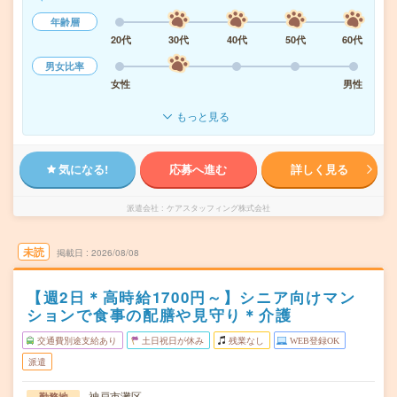
年齢層
20代
30代
40代
50代
60代
男女比率
女性
男性
もっと見る
気になる!
応募へ進む
詳しく見る
派遣会社
ケアスタッフィング株式会社
未読
掲載日
2026/08/08
【週2日＊高時給1700円～】シニア向けマン
ションで食事の配膳や見守り＊介護
交通費別途支給あり
土日祝日が休み
残業なし
WEB登録OK
派遣
神戸市灘区
勤務地