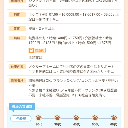
シフト制（月～日）※平日のみなどの相談もOK※週3日も相
曜日頻度
談OK
【シフト例】07:00～16:0009:00～18:0017:00～09:00※ 上
時間
記は一例です！そ…
即日～2ヶ月以上
期間
無資格の方：時給1400円～1750円 / 介護福祉士：時給
時給
1700円～2125円 / 初任者以上：時給1500円～1875円
交通費
全額支給
／グループホームにて利用者の方の日常生活をサポート！
仕事内容
＼▽具体的には…・買い物や散歩に付き添ったり・折…
職種未経験OK / ブランクOK / パソコンスキル不要 / 英語力
応募資格
不要
＼無資格＊未経験OK／★年齢不問・ブランクOK★履歴書
不要・来社不要（電話登録OK）★社会保険完備＼…
職場の雰囲気
年齢層
20代
30代
40代
50代
60代