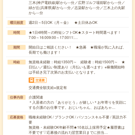
三木(神戸電鉄線)駅から---分／広野ゴルフ場前駅から---分／
緑が丘(兵庫県)駅から---分／志染駅から---分／三木上の丸駅
から---分
週2日～5日OK（月～金） ★土日休みOK
曜日頻度
★1日4時間～の時短シフトOK★スタート時間選べます！
時間
7:00～16:009:00～17:0011:…
開始日はご相談ください！ ★急募 ★職場が気に入れば、
期間
長期でも働けます！
無資格未経験：時給1350円～ 経験者：時給1500円～ ★
時給
日払い／週払い制度あり（月払いも選べます）※稼働開始時
は手続き完了次第のお支払いとなります。
交通費
交通費全額支給※規定有
介護関連
仕事内容
＊入居者の方の「ありがとう」が嬉しい＊お年寄りを笑顔に
する介護のお仕事です。おじいちゃん、おばあちゃ…
職種未経験OK / ブランクOK / パソコンスキル不要 / 英語力不
応募資格
要
無資格・未経験OK年齢不問★10名以上採用予定★履歴書は
不要です▽応募後の流れ1)翌営業日までに担当…