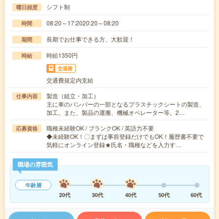
シフト制
曜日頻度
08:20～17:2020:20～08:20
時間
長期でお仕事できる方、大歓迎！
期間
時給1350円
時給
交通費
交通費規定内支給
製造（組立・加工）
仕事内容
主に車のバンパーの一部となるプラスチックシートの製造、
加工。また、製品の運搬、機械オペレーター等。2…
職種未経験OK / ブランクOK / 英語力不要
応募資格
◆未経験OK！〇まずは事前登録だけでもOK！履歴書不要で
気軽にオンライン登録★氏名・職種などを入力す…
職場の雰囲気
年齢層
20代
30代
40代
50代
60代