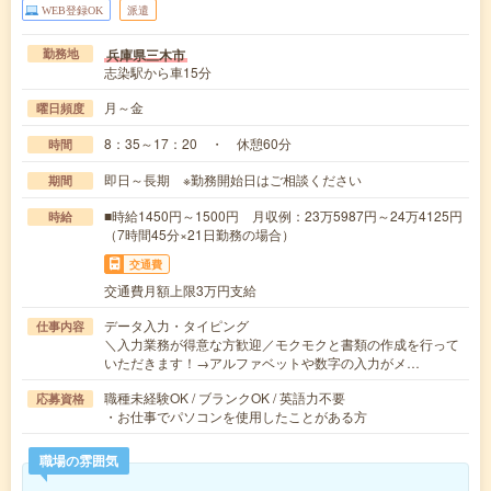
WEB登録OK
派遣
兵庫県三木市
勤務地
志染駅から車15分
月～金
曜日頻度
8：35～17：20 ・ 休憩60分
時間
即日～長期 ※勤務開始日はご相談ください
期間
■時給1450円～1500円 月収例：23万5987円～24万4125円
時給
（7時間45分×21日勤務の場合）
交通費
交通費月額上限3万円支給
データ入力・タイピング
仕事内容
＼入力業務が得意な方歓迎／モクモクと書類の作成を行って
いただきます！→アルファベットや数字の入力がメ…
職種未経験OK / ブランクOK / 英語力不要
応募資格
・お仕事でパソコンを使用したことがある方
職場の雰囲気