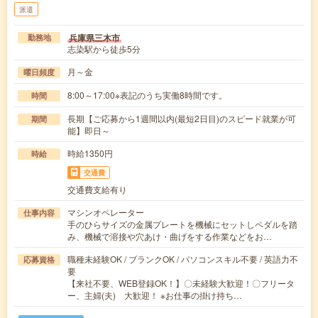
派遣
兵庫県三木市
勤務地
志染駅から徒歩5分
月～金
曜日頻度
8:00～17:00※表記のうち実働8時間です。
時間
長期【ご応募から1週間以内(最短2日目)のスピード就業が可
期間
能】即日～
時給1350円
時給
交通費
交通費支給有り
マシンオペレーター
仕事内容
手のひらサイズの金属プレートを機械にセットしペダルを踏
み、機械で溶接や穴あけ・曲げをする作業などをお…
職種未経験OK / ブランクOK / パソコンスキル不要 / 英語力不
応募資格
要
【来社不要、WEB登録OK！】〇未経験大歓迎！〇フリータ
ー、主婦(夫) 大歓迎！ ※お仕事の掛け持ち…