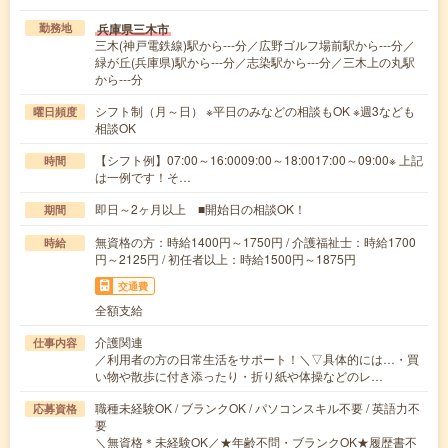
兵庫県三木市
勤務地
三木(神戸電鉄線)駅から---分／広野ゴルフ場前駅から---分／
緑が丘(兵庫県)駅から---分／志染駅から---分／三木上の丸駅
から---分
シフト制（月～日） ※平日のみなどの相談もOK ※週3なども
曜日頻度
相談OK
【シフト例】07:00～16:0009:00～18:0017:00～09:00※ 上記
時間
は一例です！そ…
即日～2ヶ月以上 ■開始日の相談OK！
期間
無資格の方：時給1400円～1750円 / 介護福祉士：時給1700
時給
円～2125円 / 初任者以上：時給1500円～1875円
交通費
全額支給
介護関連
仕事内容
／利用者の方の日常生活をサポート！＼▽具体的には…・買
い物や散歩に付き添ったり・折り紙や体操などのレ…
職種未経験OK / ブランクOK / パソコンスキル不要 / 英語力不
応募資格
要
＼無資格＊未経験OK／★年齢不問・ブランクOK★履歴書不