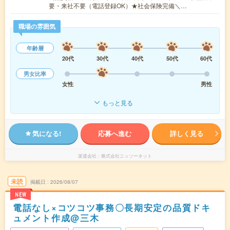
要・来社不要（電話登録OK）★社会保険完備＼…
職場の雰囲気
年齢層
20代
30代
40代
50代
60代
男女比率
女性
男性
もっと見る
気になる!
応募へ進む
詳しく見る
派遣会社
株式会社ニッソーネット
未読
掲載日
2026/08/07
NEW
電話なし×コツコツ事務〇長期安定の品質ドキ
ュメント作成@三木