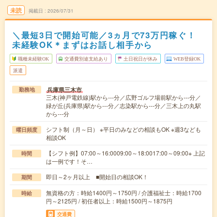
未読
掲載日
2026/07/31
＼最短3日で開始可能／3ヵ月で73万円稼ぐ！
未経験OK＊まずはお話し相手から
職種未経験OK
交通費別途支給あり
土日祝日が休み
WEB登録OK
派遣
兵庫県三木市
勤務地
三木(神戸電鉄線)駅から---分／広野ゴルフ場前駅から---分／
緑が丘(兵庫県)駅から---分／志染駅から---分／三木上の丸駅
から---分
シフト制（月～日） ※平日のみなどの相談もOK ※週3なども
曜日頻度
相談OK
【シフト例】07:00～16:0009:00～18:0017:00～09:00※ 上記
時間
は一例です！そ…
即日～2ヶ月以上 ■開始日の相談OK！
期間
無資格の方：時給1400円～1750円 / 介護福祉士：時給1700
時給
円～2125円 / 初任者以上：時給1500円～1875円
交通費