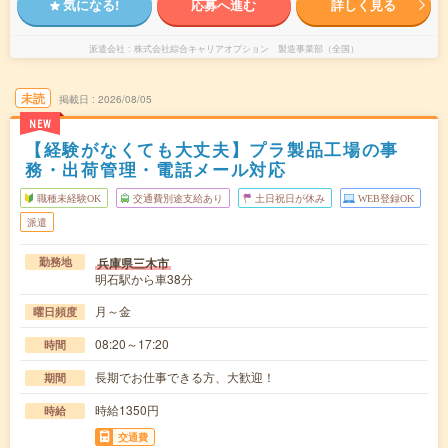
気になる!
応募へ進む
詳しく見る
派遣会社
株式会社綜合キャリアオプション 製造事業部（全国）
未読
掲載日
2026/08/05
NEW
【経験がなくても大丈夫】プラ製品工場の事
務・出荷管理・電話メール対応
職種未経験OK
交通費別途支給あり
土日祝日が休み
WEB登録OK
派遣
兵庫県三木市
勤務地
明石駅から車38分
月～金
曜日頻度
08:20～17:20
時間
長期でお仕事できる方、大歓迎！
期間
時給1350円
時給
交通費