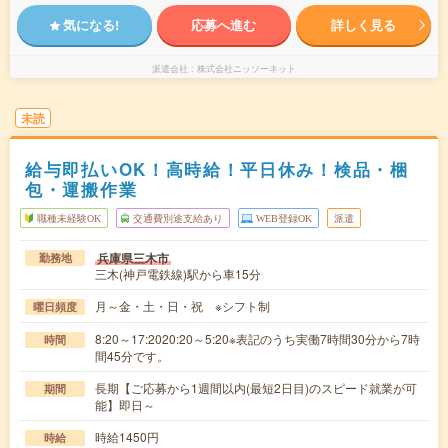
気になる!
応募へ進む
詳しく見る
派遣会社
株式会社ニッソーネット
未読
給与即払いOK！高時給！平日休み！検品・梱
包・運搬作業
職種未経験OK
交通費別途支給あり
WEB登録OK
派遣
兵庫県三木市
勤務地
三木(神戸電鉄線)駅から車15分
月～金・土・日・祝 ※シフト制
曜日頻度
8:20～17:2020:20～5:20※表記のうち実働7時間30分から7時
時間
間45分です。
長期【ご応募から1週間以内(最短2日目)のスピード就業が可
期間
能】即日～
時給1450円
時給