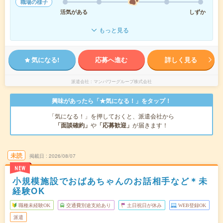
職場の様子
活気がある
しずか
もっと見る
気になる!
応募へ進む
詳しく見る
派遣会社
マンパワーグループ株式会社
興味があったら「★気になる！」をタップ！
「気になる！」を押しておくと、派遣会社から
「面談確約」
や
「応募歓迎」
が届きます！
未読
掲載日
2026/08/07
NEW
小規模施設でおばあちゃんのお話相手など＊未
経験OK
職種未経験OK
交通費別途支給あり
土日祝日が休み
WEB登録OK
派遣