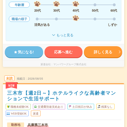
年齢層
20代
30代
40代
50代
60代
職場の様子
活気がある
しずか
もっと見る
気になる!
応募へ進む
詳しく見る
派遣会社
マンパワーグループ株式会社
未読
掲載日
2026/08/05
NEW
三木市【週2日～】ホテルライクな高齢者マン
ションで生活サポート
職種未経験OK
交通費別途支給あり
土日祝日が休み
残業なし
WEB登録OK
派遣
兵庫県三木市
勤務地