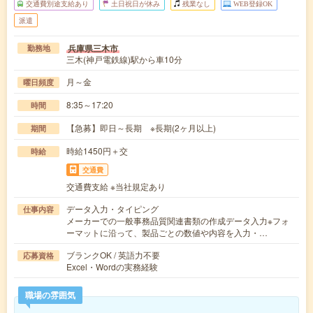
交通費別途支給あり
土日祝日が休み
残業なし
WEB登録OK
派遣
兵庫県三木市
勤務地
三木(神戸電鉄線)駅から車10分
月～金
曜日頻度
8:35～17:20
時間
【急募】即日～長期 ※長期(2ヶ月以上)
期間
時給1450円＋交
時給
交通費
交通費支給 ※当社規定あり
データ入力・タイピング
仕事内容
メーカーでの一般事務品質関連書類の作成データ入力※フォ
ーマットに沿って、製品ごとの数値や内容を入力・…
ブランクOK / 英語力不要
応募資格
Excel・Wordの実務経験
職場の雰囲気