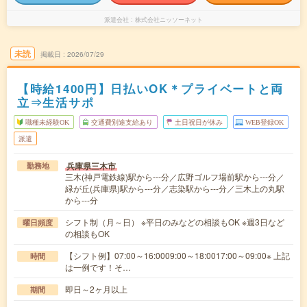
派遣会社
株式会社ニッソーネット
未読
掲載日
2026/07/29
【時給1400円】日払いOK＊プライベートと両
立⇒生活サポ
職種未経験OK
交通費別途支給あり
土日祝日が休み
WEB登録OK
派遣
兵庫県三木市
勤務地
三木(神戸電鉄線)駅から---分／広野ゴルフ場前駅から---分／
緑が丘(兵庫県)駅から---分／志染駅から---分／三木上の丸駅
から---分
シフト制（月～日） ※平日のみなどの相談もOK ※週3日など
曜日頻度
の相談もOK
【シフト例】07:00～16:0009:00～18:0017:00～09:00※ 上記
時間
は一例です！そ…
即日～2ヶ月以上
期間