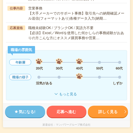
営業事務
仕事内容
【大手メーカーでのサポート事務】取引先への納期確認メー
ル送信(フォーマットあり)各種データ入力(納期…
職種未経験OK / ブランクOK / 英語力不要
応募資格
【必須】Excel／Wordを使用した何かしらの事務経験がおあ
りの方こんな方にオススメ購買事務や営業…
職場の雰囲気
年齢層
20代
30代
40代
50代
60代
職場の様子
活気がある
しずか
もっと見る
気になる!
応募へ進む
詳しく見る
派遣会社
マンパワーグループ株式会社