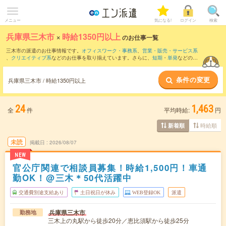
メニュー
気になる!
ログイン
検索
兵庫県三木市
×
時給1350円以上
のお仕事一覧
三木市の派遣のお仕事情報です。
オフィスワーク・事務系
、
営業・販売・サービス系
、
クリエイティブ系
などのお仕事を取り揃えています。さらに、
短期
・
単発
などの期
間や、
職種未経験OK
などのこだわり条件で絞り込んでいただけます。
条件の変更
兵庫県三木市 / 時給1350円以上
24
1,463
全
件
平均時給:
円
時給順
新着順
未読
掲載日
2026/08/07
NEW
官公庁関連で相談員募集！時給1,500円！車通
勤OK！@三木＊50代活躍中
交通費別途支給あり
土日祝日が休み
WEB登録OK
派遣
兵庫県三木市
勤務地
三木上の丸駅から徒歩20分／恵比須駅から徒歩25分