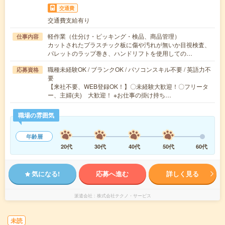
交通費
交通費支給有り
軽作業（仕分け・ピッキング・検品、商品管理）
仕事内容
カットされたプラスチック板に傷や汚れが無いか目視検査、
パレットのラップ巻き、ハンドリフトを使用しての…
職種未経験OK / ブランクOK / パソコンスキル不要 / 英語力不
応募資格
要
【来社不要、WEB登録OK！】〇未経験大歓迎！〇フリータ
ー、主婦(夫) 大歓迎！ ※お仕事の掛け持ち…
職場の雰囲気
年齢層
20代
30代
40代
50代
60代
気になる!
応募へ進む
詳しく見る
派遣会社
株式会社テクノ・サービス
未読