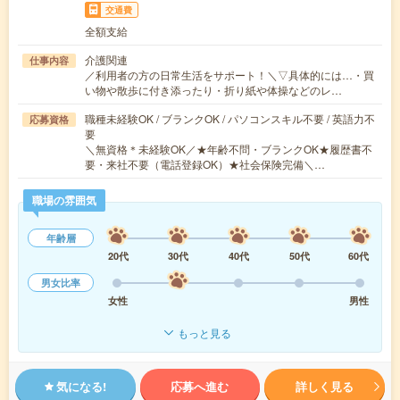
交通費
全額支給
介護関連
仕事内容
／利用者の方の日常生活をサポート！＼▽具体的には…・買
い物や散歩に付き添ったり・折り紙や体操などのレ…
職種未経験OK / ブランクOK / パソコンスキル不要 / 英語力不
応募資格
要
＼無資格＊未経験OK／★年齢不問・ブランクOK★履歴書不
要・来社不要（電話登録OK）★社会保険完備＼…
職場の雰囲気
年齢層
20代
30代
40代
50代
60代
男女比率
女性
男性
もっと見る
気になる!
応募へ進む
詳しく見る