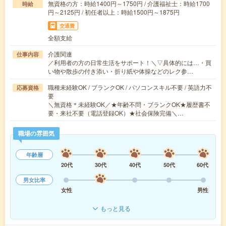
無資格の方：時給1400円～1750円 / 介護福祉士：時給1700
時給
円～2125円 / 初任者以上：時給1500円～1875円
交通費
全額支給
介護関連
仕事内容
／利用者の方の日常生活をサポート！＼▽具体的には…・買
い物や散歩の付き添い・折り紙や体操などのレク参…
職種未経験OK / ブランクOK / パソコンスキル不要 / 英語力不
応募資格
要
＼無資格＊未経験OK／★年齢不問・ブランクOK★履歴書不
要・来社不要（電話登録OK）★社会保険完備＼…
職場の雰囲気
年齢層
20代
30代
40代
50代
60代
男女比率
女性
男性
もっと見る