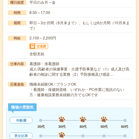
平日のみ月～金
曜日頻度
8:30～17:00
時間
即日～3か月間（6月末まで）、もしくは6か月間（10月末ま
期間
で）
2,100～2,200円
時給
交通費
全額支給
看護師・准看護師
仕事内容
成人/高齢者の保健事業・介護予防事業など（1）成人及び高
齢者の検診に関する業務（2）予防接種及び感染…
職種未経験OK / ブランクOK
応募資格
・看護師・保健師資格 いずれか・PC作業に抵抗のない
方・健康相談業務未経験の方でもOKです
職場の雰囲気
年齢層
20代
30代
40代
50代
60代
男女比率