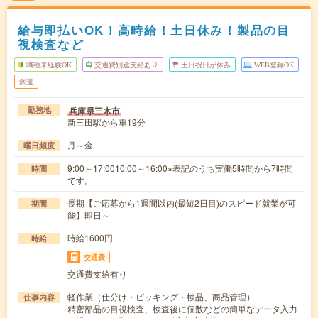
給与即払いOK！高時給！土日休み！製品の目
視検査など
職種未経験OK
交通費別途支給あり
土日祝日が休み
WEB登録OK
派遣
兵庫県三木市
勤務地
新三田駅から車19分
月～金
曜日頻度
9:00～17:0010:00～16:00※表記のうち実働5時間から7時間
時間
です。
長期【ご応募から1週間以内(最短2日目)のスピード就業が可
期間
能】即日～
時給1600円
時給
交通費
交通費支給有り
軽作業（仕分け・ピッキング・検品、商品管理）
仕事内容
精密部品の目視検査、検査後に個数などの簡単なデータ入力