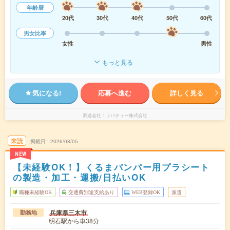
年齢層
20代
30代
40代
50代
60代
男女比率
女性
男性
もっと見る
気になる!
応募へ進む
詳しく見る
派遣会社
リバティー株式会社
未読
掲載日
2026/08/05
NEW
【未経験OK！】くるまバンパー用プラシート
の製造・加工・運搬/日払いOK
職種未経験OK
交通費別途支給あり
WEB登録OK
派遣
兵庫県三木市
勤務地
明石駅から車38分