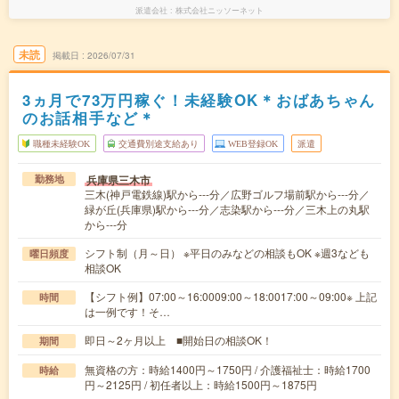
派遣会社
株式会社ニッソーネット
未読
掲載日
2026/07/31
3ヵ月で73万円稼ぐ！未経験OK＊おばあちゃん
のお話相手など＊
職種未経験OK
交通費別途支給あり
WEB登録OK
派遣
兵庫県三木市
勤務地
三木(神戸電鉄線)駅から---分／広野ゴルフ場前駅から---分／
緑が丘(兵庫県)駅から---分／志染駅から---分／三木上の丸駅
から---分
シフト制（月～日） ※平日のみなどの相談もOK ※週3なども
曜日頻度
相談OK
【シフト例】07:00～16:0009:00～18:0017:00～09:00※ 上記
時間
は一例です！そ…
即日～2ヶ月以上 ■開始日の相談OK！
期間
無資格の方：時給1400円～1750円 / 介護福祉士：時給1700
時給
円～2125円 / 初任者以上：時給1500円～1875円