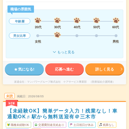
職場の雰囲気
年齢層
20代
30代
40代
50代
60代
男女比率
女性
男性
もっと見る
気になる!
応募へ進む
詳しく見る
派遣会社
マンパワーグループ株式会社 ケアサービス事業部 （医療福祉介護関連）
未読
掲載日
2026/08/05
NEW
【未経験OK】簡単データ入力！残業なし！車
通勤OK♬駅から無料送迎有＠三木市
職種未経験OK
交通費別途支給あり
土日祝日が休み
残業なし