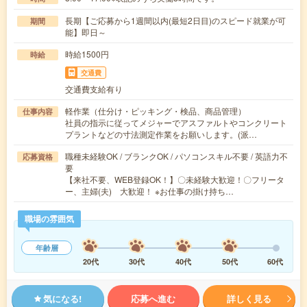
長期【ご応募から1週間以内(最短2日目)のスピード就業が可
期間
能】即日～
時給1500円
時給
交通費
交通費支給有り
軽作業（仕分け・ピッキング・検品、商品管理）
仕事内容
社員の指示に従ってメジャーでアスファルトやコンクリート
プラントなどの寸法測定作業をお願いします。(派…
職種未経験OK / ブランクOK / パソコンスキル不要 / 英語力不
応募資格
要
【来社不要、WEB登録OK！】〇未経験大歓迎！〇フリータ
ー、主婦(夫) 大歓迎！ ※お仕事の掛け持ち…
職場の雰囲気
年齢層
20代
30代
40代
50代
60代
気になる!
応募へ進む
詳しく見る