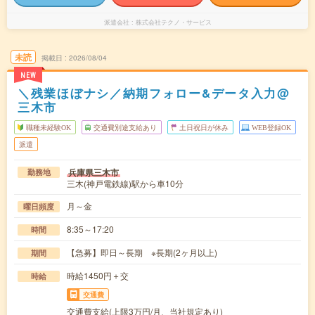
派遣会社
株式会社テクノ・サービス
未読
掲載日
2026/08/04
NEW
＼残業ほぼナシ／納期フォロー&データ入力@
三木市
職種未経験OK
交通費別途支給あり
土日祝日が休み
WEB登録OK
派遣
兵庫県三木市
勤務地
三木(神戸電鉄線)駅から車10分
月～金
曜日頻度
8:35～17:20
時間
【急募】即日～長期 ※長期(2ヶ月以上)
期間
時給1450円＋交
時給
交通費
交通費支給(上限3万円/月、当社規定あり)