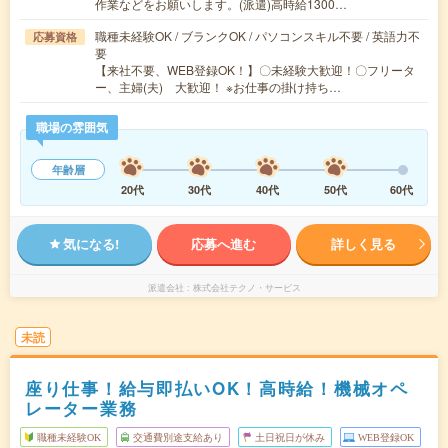
作業などをお願いします。(派遣)高時給1300…
職種未経験OK / ブランクOK / パソコンスキル不要 / 英語力不
応募資格
要
【来社不要、WEB登録OK！】〇未経験大歓迎！〇フリータ
ー、主婦(夫) 大歓迎！ ※お仕事の掛け持ち…
職場の雰囲気
年齢層
20代
30代
40代
50代
60代
気になる!
応募へ進む
詳しく見る
派遣会社
株式会社テクノ・サービス
未読
座り仕事！給与即払いOK！高時給！機械オペ
レーター業務
職種未経験OK
交通費別途支給あり
土日祝日が休み
WEB登録OK