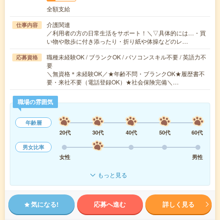
全額支給
介護関連
仕事内容
／利用者の方の日常生活をサポート！＼▽具体的には…・買
い物や散歩に付き添ったり・折り紙や体操などのレ…
職種未経験OK / ブランクOK / パソコンスキル不要 / 英語力不
応募資格
要
＼無資格＊未経験OK／★年齢不問・ブランクOK★履歴書不
要・来社不要（電話登録OK）★社会保険完備＼…
職場の雰囲気
年齢層
20代
30代
40代
50代
60代
男女比率
女性
男性
もっと見る
気になる!
応募へ進む
詳しく見る