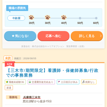
職場の雰囲気
年齢層
20代
30代
40代
50代
60代
気になる!
応募へ進む
詳しく見る
派遣会社
株式会社綜合キャリアオプション 製造事業部（全国）
未読
掲載日
2026/08/05
NEW
【三木市/期間限定】看護師・保健師募集/行政
での事務業務
職種未経験OK
交通費別途支給あり
土日祝日が休み
残業なし
派遣
兵庫県三木市
勤務地
恵比須駅から徒歩15分