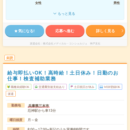
女性
男性
もっと見る
気になる!
応募へ進む
詳しく見る
派遣会社
株式会社メディカル・コンシェルジュ 神戸支社
未読
給与即払いOK！高時給！土日休み！日勤のお
仕事！検査補助業務
職種未経験OK
交通費別途支給あり
土日祝日が休み
WEB登録OK
派遣
兵庫県三木市
勤務地
厄神駅から車13分
月～金
曜日頻度
8:00～17:00※表記のうち実働8時間です。
時間