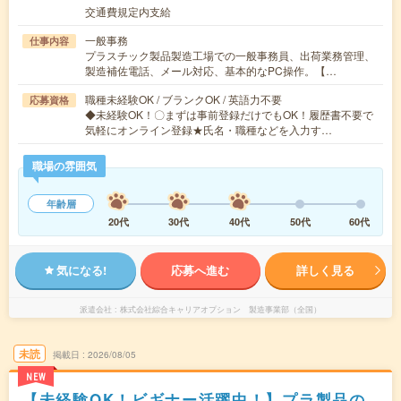
交通費規定内支給
一般事務
仕事内容
プラスチック製品製造工場での一般事務員、出荷業務管理、
製造補佐電話、メール対応、基本的なPC操作。【…
職種未経験OK / ブランクOK / 英語力不要
応募資格
◆未経験OK！〇まずは事前登録だけでもOK！履歴書不要で
気軽にオンライン登録★氏名・職種などを入力す…
職場の雰囲気
年齢層
20代
30代
40代
50代
60代
気になる!
応募へ進む
詳しく見る
派遣会社
株式会社綜合キャリアオプション 製造事業部（全国）
未読
掲載日
2026/08/05
NEW
【未経験OK！ビギナー活躍中！】プラ製品の