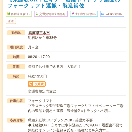
フォークリフト運搬・製造補佐
職種未経験OK
交通費別途支給あり
土日祝日が休み
WEB登録OK
派遣
兵庫県三木市
勤務地
明石駅から車38分
月～金
曜日頻度
08:20～17:20
時間
長期でお仕事できる方、大歓迎！
期間
時給1350円
時給
交通費
交通費規定内支給
フォークリフト
仕事内容
プラスチック製品製造工場フォークリフトオペレーター工場
内の製品や資材の運搬。製造補佐※トラックへの積…
職種未経験OK / ブランクOK / 英語力不要
応募資格
◆未経験OK！〇まずは事前登録だけでもOK！履歴書不要で
気軽にオンライン登録★氏名・職種などを入力す…