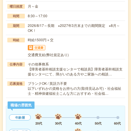
月～金
曜日頻度
8:30～17:00
時間
2026/8/17～長期 ※2027年3月末までの期間限定 ※8月～
期間
OK！
時給1500円＋交
時給
交通費
交通費支給(弊社規定あり)
その他事務系
仕事内容
【障害者基幹相談支援センターで相談員】障害者基幹相談支
援センターにて、障がいのある方やご家族への相談…
ブランクOK / 英語力不要
応募資格
以下いずれかの資格をお持ちの方(取得見込み可)・社会福祉
士・精神保健福祉士こんな方におすすめ・社会福…
職場の雰囲気
年齢層
20代
30代
40代
50代
60代