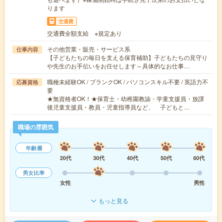
ります
交通費
交通費全額支給 ※規定あり
その他営業・販売・サービス系
仕事内容
【子どもたちの毎日を支える保育補助】子どもたちの見守り
や先生のお手伝いをお任せします～具体的なお仕事…
職種未経験OK / ブランクOK / パソコンスキル不要 / 英語力不
応募資格
要
★無資格者OK！★保育士・幼稚園教諭・学童支援員・放課
後児童支援員・教員・児童指導員など、 子どもと…
職場の雰囲気
年齢層
20代
30代
40代
50代
60代
男女比率
女性
男性
もっと見る