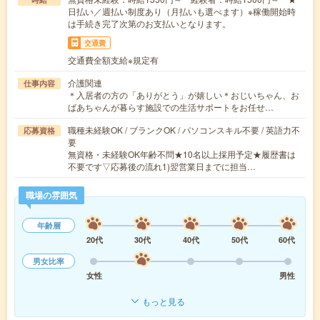
日払い／週払い制度あり（月払いも選べます）※稼働開始時
は手続き完了次第のお支払いとなります。
交通費
交通費全額支給※規定有
介護関連
仕事内容
＊入居者の方の「ありがとう」が嬉しい＊おじいちゃん、お
ばあちゃんが暮らす施設での生活サポートをお任せ…
職種未経験OK / ブランクOK / パソコンスキル不要 / 英語力不
応募資格
要
無資格・未経験OK年齢不問★10名以上採用予定★履歴書は
不要です▽応募後の流れ1)翌営業日までに担当…
職場の雰囲気
年齢層
20代
30代
40代
50代
60代
男女比率
女性
男性
もっと見る