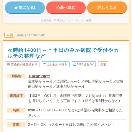
気になる!
応募へ進む
詳しく見る
派遣会社
株式会社ニッソーネット 保育
未読
掲載日
2026/08/02
≪時給1400円～＊平日のみ≫病院で受付やカ
ルテの整理など
交通費別途支給あり
土日祝日が休み
WEB登録OK
派遣
兵庫県宝塚市
勤務地
宝塚駅から---分／仁川駅から---分／中山寺駅から---分／宝塚
南口駅から---分／逆瀬川駅から---分
【週3日～OK】月～金曜日で希望シフト制 ※徐々に勤務回数
曜日頻度
を増やしていくことも可能です！（最初は週3日からなど）
8:00～17:009:00～18:00など※ご希望の時間帯をご相談くだ
時間
さい。
2ヶ月～OK ※スタート日はお気軽にご相談ください！
期間