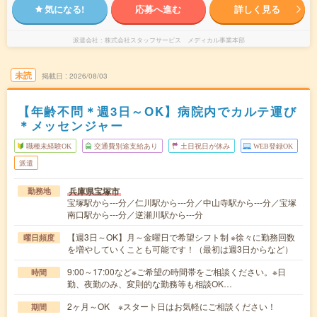
気になる!
応募へ進む
詳しく見る
派遣会社
株式会社スタッフサービス メディカル事業本部
未読
掲載日
2026/08/03
【年齢不問＊週3日～OK】病院内でカルテ運び
＊メッセンジャー
職種未経験OK
交通費別途支給あり
土日祝日が休み
WEB登録OK
派遣
兵庫県宝塚市
勤務地
宝塚駅から---分／仁川駅から---分／中山寺駅から---分／宝塚
南口駅から---分／逆瀬川駅から---分
【週3日～OK】月～金曜日で希望シフト制 ※徐々に勤務回数
曜日頻度
を増やしていくことも可能です！（最初は週3日からなど）
9:00～17:00など※ご希望の時間帯をご相談ください。※日
時間
勤、夜勤のみ、変則的な勤務等も相談OK…
2ヶ月～OK ※スタート日はお気軽にご相談ください！
期間