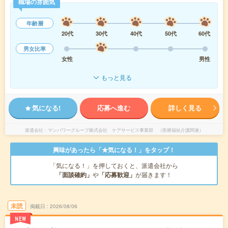
職場の雰囲気
年齢層
20代
30代
40代
50代
60代
男女比率
女性
男性
もっと見る
気になる!
応募へ進む
詳しく見る
派遣会社
マンパワーグループ株式会社 ケアサービス事業部 （医療福祉介護関連）
興味があったら「★気になる！」をタップ！
「気になる！」を押しておくと、派遣会社から
「面談確約」
や
「応募歓迎」
が届きます！
未読
掲載日
2026/08/06
NEW