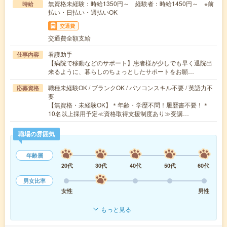
無資格未経験：時給1350円～ 経験者：時給1450円～ ※前
時給
払い・日払い・週払いOK
交通費
交通費全額支給
看護助手
仕事内容
【病院で移動などのサポート】患者様が少しでも早く退院出
来るように、暮らしのちょっとしたサポートをお願…
職種未経験OK / ブランクOK / パソコンスキル不要 / 英語力不
応募資格
要
【無資格・未経験OK】＊年齢・学歴不問！履歴書不要！＊
10名以上採用予定≪資格取得支援制度あり≫受講…
職場の雰囲気
年齢層
20代
30代
40代
50代
60代
男女比率
女性
男性
もっと見る