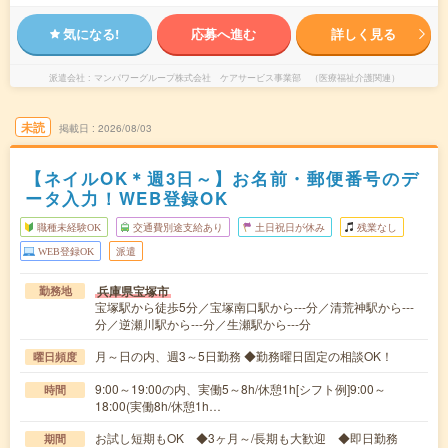
気になる!
応募へ進む
詳しく見る
派遣会社
マンパワーグループ株式会社 ケアサービス事業部 （医療福祉介護関連）
未読
掲載日
2026/08/03
【ネイルOK＊週3日～】お名前・郵便番号のデ
ータ入力！WEB登録OK
職種未経験OK
交通費別途支給あり
土日祝日が休み
残業なし
WEB登録OK
派遣
兵庫県宝塚市
勤務地
宝塚駅から徒歩5分／宝塚南口駅から---分／清荒神駅から---
分／逆瀬川駅から---分／生瀬駅から---分
月～日の内、週3～5日勤務 ◆勤務曜日固定の相談OK！
曜日頻度
9:00～19:00の内、実働5～8h/休憩1h[シフト例]9:00～
時間
18:00(実働8h/休憩1h…
お試し短期もOK ◆3ヶ月～/長期も大歓迎 ◆即日勤務
期間