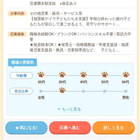
交通費全額支給 ※規定あり
その他営業・販売・サービス系
仕事内容
【放課後デイで子どもたちを支援】学校が終わった後の子ど
もたちが安心して過ごせるよう、見守りやサポート…
職種未経験OK / ブランクOK / パソコンスキル不要 / 英語力不
応募資格
要
★無資格者OK！★保育士・幼稚園教諭・学童支援員・放課
後児童支援員・教員・児童指導員など、 子どもと…
職場の雰囲気
年齢層
20代
30代
40代
50代
60代
男女比率
女性
男性
もっと見る
気になる!
応募へ進む
詳しく見る