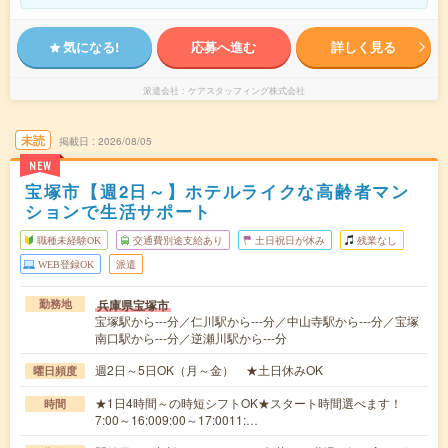
気になる!
応募へ進む
詳しく見る
派遣会社
ケアスタッフィング株式会社
未読
掲載日
2026/08/05
NEW
宝塚市【週2日～】ホテルライクな高齢者マン
ションで生活サポート
職種未経験OK
交通費別途支給あり
土日祝日が休み
残業なし
WEB登録OK
派遣
兵庫県宝塚市
勤務地
宝塚駅から---分／仁川駅から---分／中山寺駅から---分／宝塚
南口駅から---分／逆瀬川駅から---分
週2日～5日OK（月～金） ★土日休みOK
曜日頻度
★1日4時間～の時短シフトOK★スタート時間選べます！
時間
7:00～16:009:00～17:0011:…