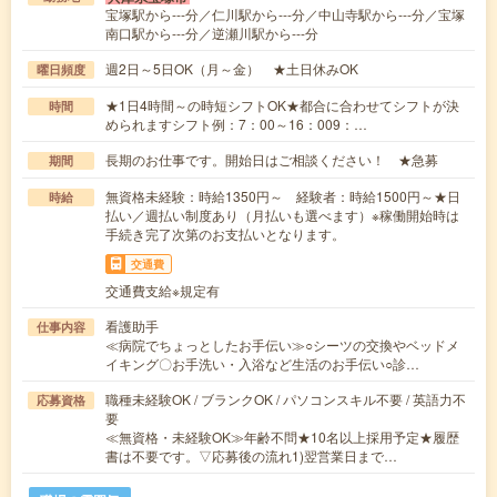
宝塚駅から---分／仁川駅から---分／中山寺駅から---分／宝塚
南口駅から---分／逆瀬川駅から---分
週2日～5日OK（月～金） ★土日休みOK
曜日頻度
★1日4時間～の時短シフトOK★都合に合わせてシフトが決
時間
められますシフト例：7：00～16：009：…
長期のお仕事です。開始日はご相談ください！ ★急募
期間
無資格未経験：時給1350円～ 経験者：時給1500円～★日
時給
払い／週払い制度あり（月払いも選べます）※稼働開始時は
手続き完了次第のお支払いとなります。
交通費
交通費支給※規定有
看護助手
仕事内容
≪病院でちょっとしたお手伝い≫○シーツの交換やベッドメ
イキング〇お手洗い・入浴など生活のお手伝い○診…
職種未経験OK / ブランクOK / パソコンスキル不要 / 英語力不
応募資格
要
≪無資格・未経験OK≫年齢不問★10名以上採用予定★履歴
書は不要です。▽応募後の流れ1)翌営業日まで…