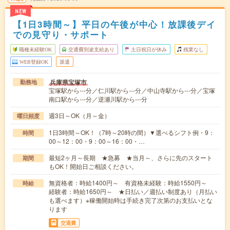
NEW
【1日3時間～】平日の午後が中心！放課後デイ
での見守り・サポート
職種未経験OK
交通費別途支給あり
土日祝日が休み
残業なし
WEB登録OK
派遣
兵庫県宝塚市
勤務地
宝塚駅から---分／仁川駅から---分／中山寺駅から---分／宝塚
南口駅から---分／逆瀬川駅から---分
週3日～OK（月～金）
曜日頻度
1日3時間～OK！（7時～20時の間）▼選べるシフト例・9：
時間
00～12：00・9：00～16：00・…
最短2ヶ月～長期 ★急募 ★当月～、さらに先のスタート
期間
もOK！開始日ご相談ください。
無資格者：時給1400円～ 有資格未経験：時給1550円～
時給
経験者：時給1650円～ ★日払い／週払い制度あり（月払い
も選べます）※稼働開始時は手続き完了次第のお支払いとな
ります
交通費