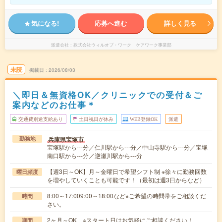
気になる!
応募へ進む
詳しく見る
派遣会社
株式会社ウィルオブ・ワーク ケアワーク事業部
未読
掲載日
2026/08/03
＼即日＆無資格OK／クリニックでの受付＆ご
案内などのお仕事＊
交通費別途支給あり
土日祝日が休み
WEB登録OK
派遣
兵庫県宝塚市
勤務地
宝塚駅から---分／仁川駅から---分／中山寺駅から---分／宝塚
南口駅から---分／逆瀬川駅から---分
【週3日～OK】月～金曜日で希望シフト制 ※徐々に勤務回数
曜日頻度
を増やしていくことも可能です！（最初は週3日からなど）
8:00～17:009:00～18:00など※ご希望の時間帯をご相談くだ
時間
さい。
2ヶ月～OK ※スタート日はお気軽にご相談ください！
期間