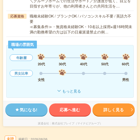
＼グループホームでの生活サポート／介護度が低く、自立を
目指すお年寄りが、他の利用者さんとの共同生活を…
職種未経験OK / ブランクOK / パソコンスキル不要 / 英語力不
応募資格
要
≪募集条件≫・無資格未経験OK・10名以上採用※週16時間未
満の勤務希望の方は以下の日雇派遣禁止の例…
職場の雰囲気
年齢層
20代
30代
40代
50代
60代
男女比率
女性
男性
もっと見る
気になる!
応募へ進む
詳しく見る
派遣会社
株式会社ブレイブ（マイナビグループ）
未読
掲載日
2026/08/06