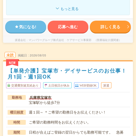
もっと見る
気になる!
応募へ進む
詳しく見る
派遣会社
マンパワーグループ株式会社 ケアサービス事業部 （医療福祉介護関連）
未読
掲載日
2026/08/05
NEW
【単発介護】宝塚市・デイサービスのお仕事！
月1回・週1回OK
交通費別途支給あり
土日祝日が休み
WEB登録OK
派遣
兵庫県宝塚市
勤務地
宝塚駅から徒歩7分
週１回～ ＊ご希望の勤務日をお伝えください！
曜日頻度
ご希望の勤務時間をお伝えください。
時間
日程が合えばご登録の翌日からでも勤務可能です。 急募
期間