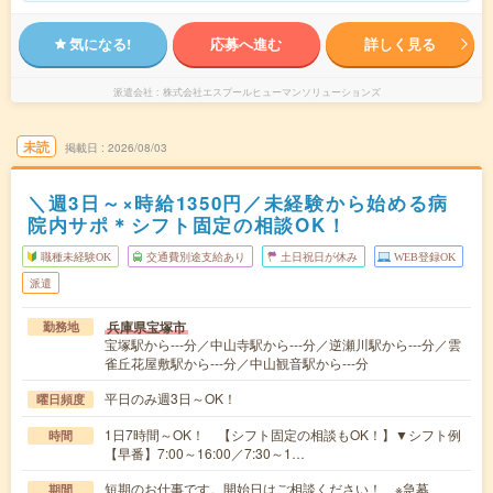
気になる!
応募へ進む
詳しく見る
派遣会社
株式会社エスプールヒューマンソリューションズ
未読
掲載日
2026/08/03
＼週3日～×時給1350円／未経験から始める病
院内サポ＊シフト固定の相談OK！
職種未経験OK
交通費別途支給あり
土日祝日が休み
WEB登録OK
派遣
兵庫県宝塚市
勤務地
宝塚駅から---分／中山寺駅から---分／逆瀬川駅から---分／雲
雀丘花屋敷駅から---分／中山観音駅から---分
平日のみ週3日～OK！
曜日頻度
1日7時間～OK！ 【シフト固定の相談もOK！】▼シフト例
時間
【早番】7:00～16:00／7:30～1…
短期のお仕事です。開始日はご相談ください！ ※急募
期間