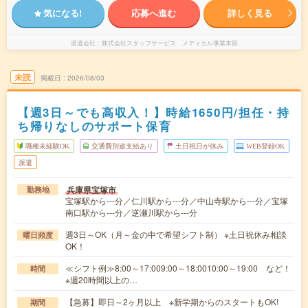
気になる!
応募へ進む
詳しく見る
派遣会社
株式会社スタッフサービス メディカル事業本部
未読
掲載日
2026/08/03
【週3日～でも高収入！】時給1650円/担任・持
ち帰りなしのサポート保育
職種未経験OK
交通費別途支給あり
土日祝日が休み
WEB登録OK
派遣
兵庫県宝塚市
勤務地
宝塚駅から---分／仁川駅から---分／中山寺駅から---分／宝塚
南口駅から---分／逆瀬川駅から---分
週3日～OK（月～金の中で希望シフト制） ※土日祝休み相談
曜日頻度
OK！
≪シフト例≫8:00～17:009:00～18:0010:00～19:00 など！
時間
※週20時間以上の…
【急募】即日～2ヶ月以上 ※新学期からのスタートもOK!
期間