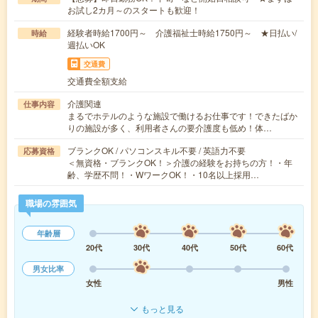
お試し2カ月～のスタートも歓迎！
経験者時給1700円～ 介護福祉士時給1750円～ ★日払い/
時給
週払いOK
交通費
交通費全額支給
介護関連
仕事内容
まるでホテルのような施設で働けるお仕事です！できたばか
りの施設が多く、利用者さんの要介護度も低め！体…
ブランクOK / パソコンスキル不要 / 英語力不要
応募資格
＜無資格・ブランクOK！＞介護の経験をお持ちの方！・年
齢、学歴不問！・WワークOK！・10名以上採用…
職場の雰囲気
年齢層
20代
30代
40代
50代
60代
男女比率
女性
男性
もっと見る