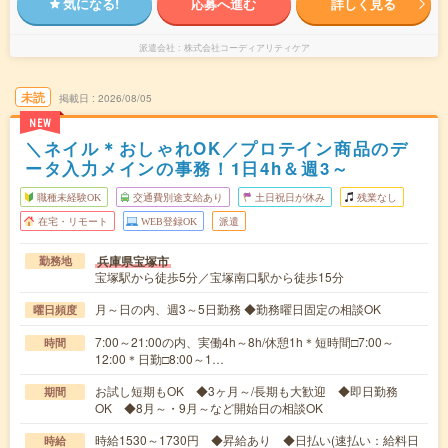
気になる!
応募へ進む
詳しく見る
派遣会社
株式会社コーディアリティケア
未読
掲載日
2026/08/05
NEW
＼ネイル＊おしゃれOK／プロテイン商品のデ
ータ入力メインの事務！1日4h＆週3～
職種未経験OK
交通費別途支給あり
土日祝日が休み
残業なし
在宅・リモート
WEB登録OK
派遣
兵庫県宝塚市
勤務地
宝塚駅から徒歩5分／宝塚南口駅から徒歩15分
月～日の内、週3～5日勤務 ◆勤務曜日固定の相談OK
曜日頻度
7:00～21:00の内、実働4h～8h/休憩1h＊短時間□7:00～
時間
12:00＊日勤□8:00～1…
お試し短期もOK ◆3ヶ月～/長期も大歓迎 ◆即日勤務
期間
OK ◆8月～・9月～など開始日の相談OK
時給1530～1730円 ◆昇給あり ◆日払い(速払い：給料日
時給