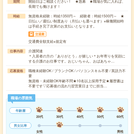
開始日はご相談ください！ ★急募 ★職場が気に入れば、
期間
長期でも働けます！
無資格未経験：時給1350円～ 経験者：時給1500円～ ★
時給
日払い／週払い制度あり（月払いも選べます）※稼働開始時
は手続き完了次第のお支払いとなります。
交通費
交通費全額支給※規定有
介護関連
仕事内容
＊入居者の方の「ありがとう」が嬉しい＊お年寄りを笑顔に
する介護のお仕事です。おじいちゃん、おばあちゃ…
職種未経験OK / ブランクOK / パソコンスキル不要 / 英語力不
応募資格
要
無資格・未経験OK年齢不問★10名以上採用予定★履歴書は
不要です▽応募後の流れ1)翌営業日までに担当…
職場の雰囲気
年齢層
20代
30代
40代
50代
60代
男女比率
女性
男性