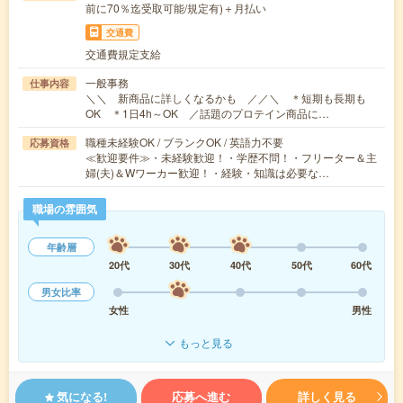
前に70％迄受取可能/規定有)＋月払い
交通費
交通費規定支給
一般事務
仕事内容
＼＼ 新商品に詳しくなるかも ／／＼ ＊短期も長期も
OK ＊1日4h～OK ／話題のプロテイン商品に…
職種未経験OK / ブランクOK / 英語力不要
応募資格
≪歓迎要件≫・未経験歓迎！・学歴不問！・フリーター＆主
婦(夫)＆Wワーカー歓迎！・経験・知識は必要な…
職場の雰囲気
年齢層
20代
30代
40代
50代
60代
男女比率
女性
男性
もっと見る
気になる!
応募へ進む
詳しく見る