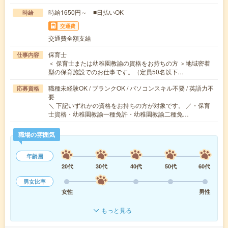
時給1650円～ ■日払いOK
時給
交通費
交通費全額支給
保育士
仕事内容
＜ 保育士または幼稚園教諭の資格をお持ちの方 ＞地域密着
型の保育施設でのお仕事です。（定員50名以下…
職種未経験OK / ブランクOK / パソコンスキル不要 / 英語力不
応募資格
要
＼ 下記いずれかの資格をお持ちの方が対象です。 ／・保育
士資格・幼稚園教諭一種免許・幼稚園教諭二種免…
職場の雰囲気
年齢層
20代
30代
40代
50代
60代
男女比率
女性
男性
もっと見る