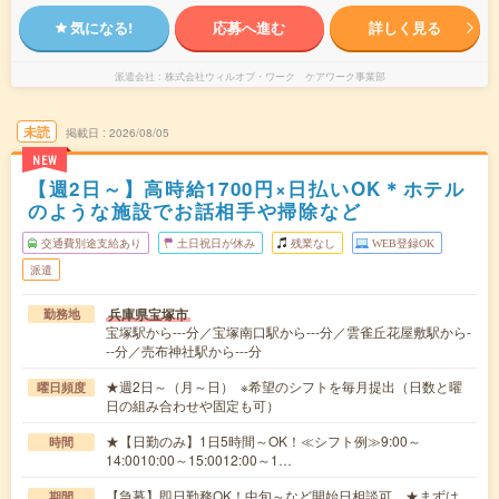
気になる!
応募へ進む
詳しく見る
派遣会社
株式会社ウィルオブ・ワーク ケアワーク事業部
未読
掲載日
2026/08/05
NEW
【週2日～】高時給1700円×日払いOK＊ホテル
のような施設でお話相手や掃除など
交通費別途支給あり
土日祝日が休み
残業なし
WEB登録OK
派遣
兵庫県宝塚市
勤務地
宝塚駅から---分／宝塚南口駅から---分／雲雀丘花屋敷駅から-
--分／売布神社駅から---分
★週2日～（月～日） ※希望のシフトを毎月提出（日数と曜
曜日頻度
日の組み合わせや固定も可）
★【日勤のみ】1日5時間～OK！≪シフト例≫9:00～
時間
14:0010:00～15:0012:00～1…
【急募】即日勤務OK！中旬～など開始日相談可 ★まずは
期間