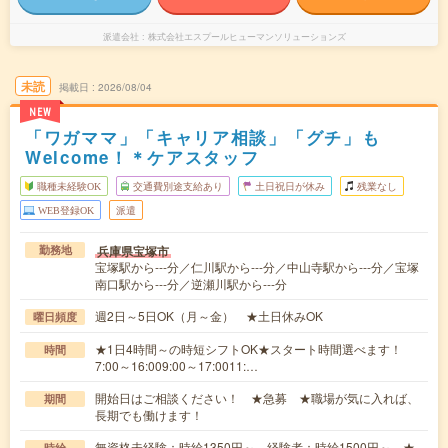
派遣会社
株式会社エスプールヒューマンソリューションズ
未読
掲載日
2026/08/04
NEW
「ワガママ」「キャリア相談」「グチ」も
Welcome！＊ケアスタッフ
職種未経験OK
交通費別途支給あり
土日祝日が休み
残業なし
WEB登録OK
派遣
兵庫県宝塚市
勤務地
宝塚駅から---分／仁川駅から---分／中山寺駅から---分／宝塚
南口駅から---分／逆瀬川駅から---分
週2日～5日OK（月～金） ★土日休みOK
曜日頻度
★1日4時間～の時短シフトOK★スタート時間選べます！
時間
7:00～16:009:00～17:0011:…
開始日はご相談ください！ ★急募 ★職場が気に入れば、
期間
長期でも働けます！
無資格未経験：時給1350円～ 経験者：時給1500円～ ★
時給