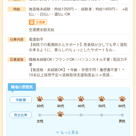
無資格未経験：時給1350円～ 経験者：時給1450円～ ※前
時給
払い・日払い・週払いOK
交通費
交通費全額支給
看護助手
仕事内容
【病院での看護師さんサポート】患者様が少しでも早く退院
出来るように、暮らしのちょっとしたサポートをお…
職種未経験OK / ブランクOK / パソコンスキル不要 / 英語力不
応募資格
要
【無資格・未経験OK】＊年齢・学歴不問！履歴書不要！＊
10名以上採用予定≪資格取得支援制度あり≫受講…
職場の雰囲気
年齢層
20代
30代
40代
50代
60代
男女比率
女性
男性
もっと見る