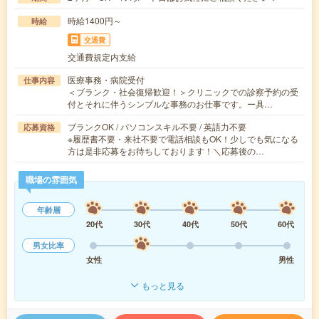
時給1400円～
時給
交通費
交通費規定内支給
医療事務・病院受付
仕事内容
＜ブランク・社会復帰歓迎！＞クリニックでの診察予約の受
付とそれに伴うシンプルな事務のお仕事です。ー具…
ブランクOK / パソコンスキル不要 / 英語力不要
応募資格
※履歴書不要・来社不要で電話相談もOK！少しでも気になる
方は是非応募をお待ちしております！＼応募後の…
職場の雰囲気
年齢層
20代
30代
40代
50代
60代
男女比率
女性
男性
もっと見る