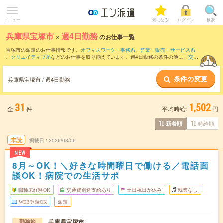
メニュー
気になる!
ログイン
検索
兵庫県宝塚市
×
週4日勤務
のお仕事一覧
宝塚市の派遣のお仕事情報です。
オフィスワーク・事務系
、
営業・販売・サービス系
、
クリエイティブ系
などのお仕事を取り揃えています。週4日勤務の条件の他に、
交通
費別途支給あり
、
職種未経験OK
、
友だちと一緒の応募OK
などのこだわり条件も取り
揃えています。
条件の変更
兵庫県宝塚市 / 週4日勤務
31
1,502
全
件
平均時給:
円
時給順
新着順
未読
掲載日
2026/08/06
NEW
8月～OK！＼好きな時間曜日で働ける／電話面
談OK！病院での生活サポ
職種未経験OK
交通費別途支給あり
土日祝日が休み
残業なし
WEB登録OK
派遣
兵庫県宝塚市
勤務地