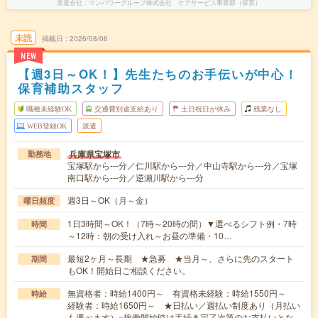
派遣会社
マンパワーグループ株式会社 ケアサービス事業部（保育）
未読
掲載日
2026/08/06
NEW
【週3日～OK！】先生たちのお手伝いが中心！
保育補助スタッフ
職種未経験OK
交通費別途支給あり
土日祝日が休み
残業なし
WEB登録OK
派遣
兵庫県宝塚市
勤務地
宝塚駅から---分／仁川駅から---分／中山寺駅から---分／宝塚
南口駅から---分／逆瀬川駅から---分
週3日～OK（月～金）
曜日頻度
1日3時間～OK！（7時～20時の間）▼選べるシフト例・7時
時間
～12時：朝の受け入れ～お昼の準備・10…
最短2ヶ月～長期 ★急募 ★当月～、さらに先のスタート
期間
もOK！開始日ご相談ください。
無資格者：時給1400円～ 有資格未経験：時給1550円～
時給
経験者：時給1650円～ ★日払い／週払い制度あり（月払い
も選べます）※稼働開始時は手続き完了次第のお支払いとな