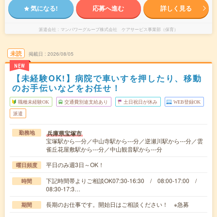
気になる!
応募へ進む
詳しく見る
派遣会社
マンパワーグループ株式会社 ケアサービス事業部（保育）
未読
掲載日
2026/08/05
NEW
【未経験OK!】病院で車いすを押したり、移動
のお手伝いなどをお任せ！
職種未経験OK
交通費別途支給あり
土日祝日が休み
WEB登録OK
派遣
兵庫県宝塚市
勤務地
宝塚駅から---分／中山寺駅から---分／逆瀬川駅から---分／雲
雀丘花屋敷駅から---分／中山観音駅から---分
平日のみ週3日～OK！
曜日頻度
下記時間帯よりご相談OK07:30-16:30 / 08:00-17:00 /
時間
08:30-17:3…
長期のお仕事です。開始日はご相談ください！ ※急募
期間