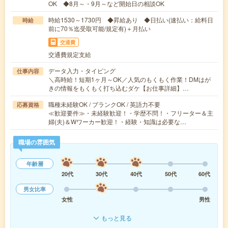
OK ◆8月～・9月～など開始日の相談OK
時給1530～1730円 ◆昇給あり ◆日払い(速払い：給料日
時給
前に70％迄受取可能/規定有)＋月払い
交通費
交通費規定支給
データ入力・タイピング
仕事内容
＼高時給！短期1ヶ月～OK／人気のもくもく作業！DMはが
きの情報をもくもく打ち込むダケ【お仕事詳細】…
職種未経験OK / ブランクOK / 英語力不要
応募資格
≪歓迎要件≫・未経験歓迎！・学歴不問！・フリーター＆主
婦(夫)＆Wワーカー歓迎！・経験・知識は必要な…
職場の雰囲気
年齢層
20代
30代
40代
50代
60代
男女比率
女性
男性
もっと見る