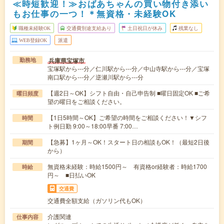
≪時短歓迎！≫おばあちゃんの買い物付き添い
もお仕事の一つ！＊無資格・未経験OK
職種未経験OK
交通費別途支給あり
土日祝日が休み
残業なし
WEB登録OK
派遣
兵庫県宝塚市
勤務地
宝塚駅から---分／仁川駅から---分／中山寺駅から---分／宝塚
南口駅から---分／逆瀬川駅から---分
【週2日～OK】シフト自由・自己申告制 ■曜日固定OK ■ご希
曜日頻度
望の曜日をご相談ください。
【1日5時間～OK】ご希望の時間をご相談ください！▼シフ
時間
ト例日勤 9:00～18:00早番 7:00…
【急募】1ヶ月～OK！スタート日の相談もOK！（最短2日後
期間
から）
無資格未経験：時給1500円～ 有資格or経験者：時給1700
時給
円～ ■日払いOK
交通費
交通費全額支給（ガソリン代もOK）
介護関連
仕事内容