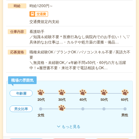
時給1200円～
時給
交通費
交通費規定内支給
看護助手
仕事内容
／知識＆経験不要＊医療行為なし病院内でのお手伝い！＼▽
具体的なお仕事は…・カルテや処方薬の運搬・備品…
職種未経験OK / ブランクOK / パソコンスキル不要 / 英語力不
応募資格
要
＼無資格・未経験OK／※年齢不問※50代・60代の方も活躍
中！※履歴書不要・来社不要で電話相談もOK…
職場の雰囲気
年齢層
20代
30代
40代
50代
60代
男女比率
女性
男性
もっと見る