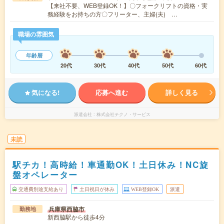
【来社不要、WEB登録OK！】〇フォークリフトの資格・実
務経験をお持ちの方〇フリーター、主婦(夫) …
職場の雰囲気
年齢層
20代
30代
40代
50代
60代
気になる!
応募へ進む
詳しく見る
派遣会社
株式会社テクノ・サービス
未読
駅チカ！高時給！車通勤OK！土日休み！NC旋
盤オペレーター
交通費別途支給あり
土日祝日が休み
WEB登録OK
派遣
兵庫県西脇市
勤務地
新西脇駅から徒歩4分