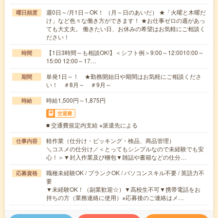
週0日～/月1日～OK！ （月～日のあいだ） ★「火曜と木曜だ
曜日頻度
け」など色々な働き方ができます！ ★お仕事ゼロの週があっ
ても大丈夫。 働きたい日、お休みの希望はお気軽にご相談く
ださい！
【1日3時間～も相談OK!】＜シフト例＞9:00～12:0010:00～
時間
15:00 12:00～17…
単発1日～！ ★勤務開始日や期間はお気軽にご相談くださ
期間
い！ ＃8月～ ＃9月～
時給1,500円～1,875円
時給
交通費
■ 交通費規定内支給 ※派遣先による
軽作業（仕分け・ピッキング・検品、商品管理）
仕事内容
＼コスメの仕分け／＜とってもシンプルなので未経験でも安
心！＞▼封入作業及び梱包▼雑誌や書籍などの仕分…
職種未経験OK / ブランクOK / パソコンスキル不要 / 英語力不
応募資格
要
▼未経験OK！（副業歓迎☆）▼高校生不可▼携帯電話をお
持ちの方（業務連絡に使用）※応募後のご連絡はメ…