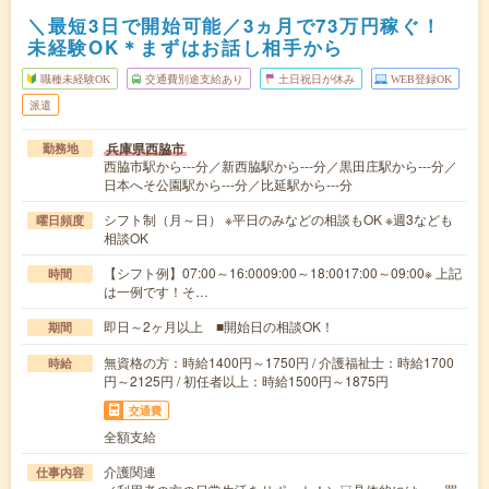
＼最短3日で開始可能／3ヵ月で73万円稼ぐ！
未経験OK＊まずはお話し相手から
職種未経験OK
交通費別途支給あり
土日祝日が休み
WEB登録OK
派遣
兵庫県西脇市
勤務地
西脇市駅から---分／新西脇駅から---分／黒田庄駅から---分／
日本へそ公園駅から---分／比延駅から---分
シフト制（月～日） ※平日のみなどの相談もOK ※週3なども
曜日頻度
相談OK
【シフト例】07:00～16:0009:00～18:0017:00～09:00※ 上記
時間
は一例です！そ…
即日～2ヶ月以上 ■開始日の相談OK！
期間
無資格の方：時給1400円～1750円 / 介護福祉士：時給1700
時給
円～2125円 / 初任者以上：時給1500円～1875円
交通費
全額支給
介護関連
仕事内容