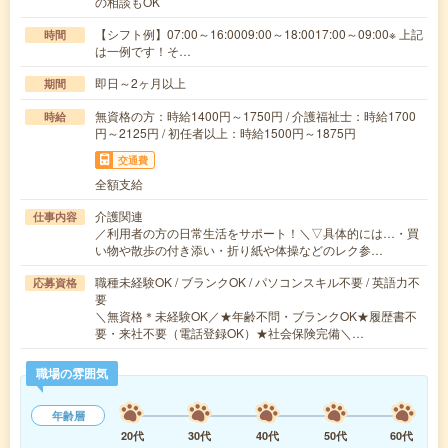
の相談もOK
【シフト例】07:00～16:0009:00～18:0017:00～09:00※ 上記
時間
は一例です！そ…
即日～2ヶ月以上
期間
無資格の方：時給1400円～1750円 / 介護福祉士：時給1700
時給
円～2125円 / 初任者以上：時給1500円～1875円
交通費
全額支給
介護関連
仕事内容
／利用者の方の日常生活をサポート！＼▽具体的には…・買
い物や散歩の付き添い・折り紙や体操などのレク参…
職種未経験OK / ブランクOK / パソコンスキル不要 / 英語力不
応募資格
要
＼無資格＊未経験OK／★年齢不問・ブランクOK★履歴書不
要・来社不要（電話登録OK）★社会保険完備＼…
職場の雰囲気
年齢層
20代
30代
40代
50代
60代