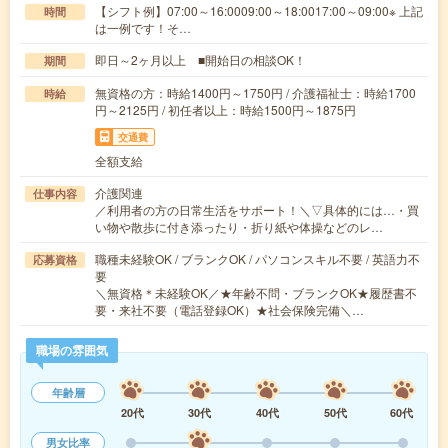
【シフト例】07:00～16:0009:00～18:0017:00～09:00※ 上記
時間
は一例です！そ…
即日～2ヶ月以上 ■開始日の相談OK！
期間
無資格の方：時給1400円～1750円 / 介護福祉士：時給1700
時給
円～2125円 / 初任者以上：時給1500円～1875円
交通費
全額支給
介護関連
仕事内容
／利用者の方の日常生活をサポート！＼▽具体的には…・買
い物や散歩に付き添ったり・折り紙や体操などのレ…
職種未経験OK / ブランクOK / パソコンスキル不要 / 英語力不
応募資格
要
＼無資格＊未経験OK／★年齢不問・ブランクOK★履歴書不
要・来社不要（電話登録OK）★社会保険完備＼…
職場の雰囲気
年齢層
20代
30代
40代
50代
60代
男女比率