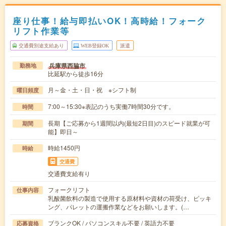
座り仕事！給与即払いOK！高時給！フォーク
リフト作業等
交通費別途支給あり
WEB登録OK
派遣
兵庫県西脇市
勤務地
比延駅から徒歩16分
月～金・土・日・祝 ※シフト制
曜日頻度
7:00～15:30※表記のうち実働7時間30分です。
時間
長期【ご応募から1週間以内(最短2日目)のスピード就業が可
期間
能】即日～
時給1450円
時給
交通費
交通費支給有り
フォークリフト
仕事内容
乳酸菌飲料の製造で使用する原材料や資材の荷受け、ピッキ
ング、パレットの運搬作業などをお願いします。(…
ブランクOK / パソコンスキル不要 / 英語力不要
応募資格