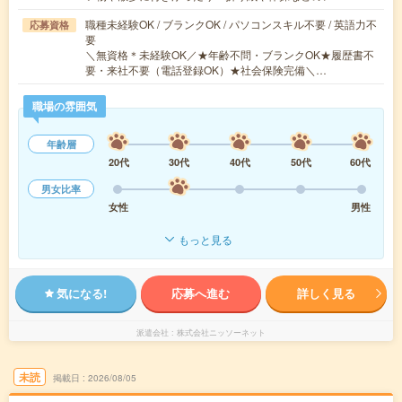
職種未経験OK / ブランクOK / パソコンスキル不要 / 英語力不
応募資格
要
＼無資格＊未経験OK／★年齢不問・ブランクOK★履歴書不
要・来社不要（電話登録OK）★社会保険完備＼…
職場の雰囲気
年齢層
20代
30代
40代
50代
60代
男女比率
女性
男性
もっと見る
気になる!
応募へ進む
詳しく見る
派遣会社
株式会社ニッソーネット
未読
掲載日
2026/08/05