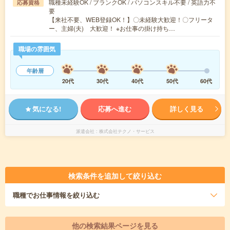
職種未経験OK / ブランクOK / パソコンスキル不要 / 英語力不
応募資格
要
【来社不要、WEB登録OK！】〇未経験大歓迎！〇フリータ
ー、主婦(夫) 大歓迎！ ※お仕事の掛け持ち…
職場の雰囲気
年齢層
20代
30代
40代
50代
60代
気になる!
応募へ進む
詳しく見る
派遣会社
株式会社テクノ・サービス
検索条件を追加して絞り込む
職種
でお仕事情報を絞り込む
他の検索結果ページを見る