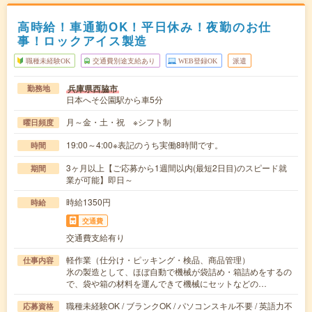
高時給！車通勤OK！平日休み！夜勤のお仕
事！ロックアイス製造
職種未経験OK
交通費別途支給あり
WEB登録OK
派遣
兵庫県西脇市
勤務地
日本へそ公園駅から車5分
月～金・土・祝 ※シフト制
曜日頻度
19:00～4:00※表記のうち実働8時間です。
時間
3ヶ月以上【ご応募から1週間以内(最短2日目)のスピード就
期間
業が可能】即日～
時給1350円
時給
交通費
交通費支給有り
軽作業（仕分け・ピッキング・検品、商品管理）
仕事内容
氷の製造として、ほぼ自動で機械が袋詰め・箱詰めをするの
で、袋や箱の材料を運んできて機械にセットなどの…
職種未経験OK / ブランクOK / パソコンスキル不要 / 英語力不
応募資格