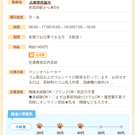
兵庫県西脇市
勤務地
本黒田駅から車5分
月～金
曜日頻度
08:00～17:0010:00～19:0007:00～16:00
時間
長期でお仕事できる方、大歓迎！
期間
時給1450円
時給
交通費
交通費規定内支給
マシンオペレーター
仕事内容
ゴム製品およびゴムシートの製造を行っています。お任せす
るのは、原材料のゴム投入作業、混練機の操作(オ…
職種未経験OK / ブランクOK / 英語力不要
応募資格
◆未経験OK！〇まずは事前登録だけでもOK！履歴書不要で
気軽にオンライン登録★氏名・職種などを入力す…
職場の雰囲気
年齢層
20代
30代
40代
50代
60代