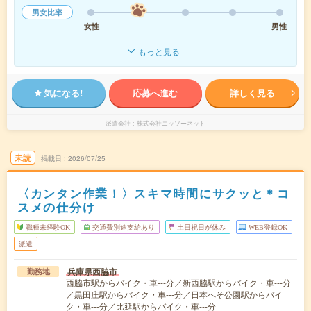
男女比率
女性
男性
もっと見る
気になる!
応募へ進む
詳しく見る
派遣会社
株式会社ニッソーネット
未読
掲載日
2026/07/25
〈カンタン作業！〉スキマ時間にサクッと＊コ
スメの仕分け
職種未経験OK
交通費別途支給あり
土日祝日が休み
WEB登録OK
派遣
兵庫県西脇市
勤務地
西脇市駅からバイク・車---分／新西脇駅からバイク・車---分
／黒田庄駅からバイク・車---分／日本へそ公園駅からバイ
ク・車---分／比延駅からバイク・車---分