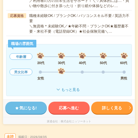
／利用者の方の日常生活をサポート！＼▽具体的には…・買
い物や散歩に付き添ったり・折り紙や体操などのレ…
職種未経験OK / ブランクOK / パソコンスキル不要 / 英語力不
応募資格
要
＼無資格＊未経験OK／★年齢不問・ブランクOK★履歴書不
要・来社不要（電話登録OK）★社会保険完備＼…
職場の雰囲気
年齢層
20代
30代
40代
50代
60代
男女比率
女性
男性
もっと見る
気になる!
応募へ進む
詳しく見る
派遣会社
株式会社ニッソーネット
未読
掲載日
2026/08/05