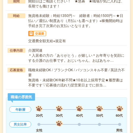
開始日はご相談ください！ ★急募 ★職場が気に入れば、
期間
長期でも働けます！
無資格未経験：時給1350円～ 経験者：時給1500円～★日
時給
払い／週払い制度あり（月払いも選べます）※稼働開始時は
手続き完了次第のお支払いとなります。
交通費
交通費全額支給※規定有
介護関連
仕事内容
＊入居者の方の「ありがとう」が嬉しい＊お年寄りを笑顔に
する介護のお仕事です。おじいちゃん、おばあちゃ…
職種未経験OK / ブランクOK / パソコンスキル不要 / 英語力不
応募資格
要
無資格・未経験OK年齢不問★10名以上採用予定★履歴書は
不要です▽応募後の流れ1)翌営業日までに担当…
職場の雰囲気
年齢層
20代
30代
40代
50代
60代
男女比率
女性
男性