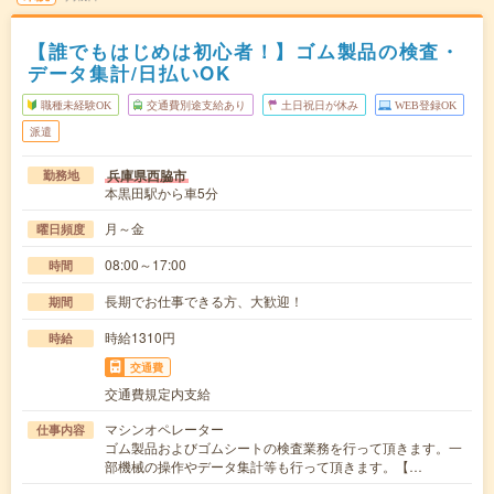
【誰でもはじめは初心者！】ゴム製品の検査・
データ集計/日払いOK
職種未経験OK
交通費別途支給あり
土日祝日が休み
WEB登録OK
派遣
兵庫県西脇市
勤務地
本黒田駅から車5分
月～金
曜日頻度
08:00～17:00
時間
長期でお仕事できる方、大歓迎！
期間
時給1310円
時給
交通費
交通費規定内支給
マシンオペレーター
仕事内容
ゴム製品およびゴムシートの検査業務を行って頂きます。一
部機械の操作やデータ集計等も行って頂きます。【…