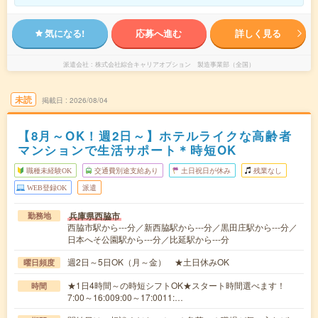
気になる!
応募へ進む
詳しく見る
派遣会社
株式会社綜合キャリアオプション 製造事業部（全国）
未読
掲載日
2026/08/04
【8月～OK！週2日～】ホテルライクな高齢者
マンションで生活サポート＊時短OK
職種未経験OK
交通費別途支給あり
土日祝日が休み
残業なし
WEB登録OK
派遣
兵庫県西脇市
勤務地
西脇市駅から---分／新西脇駅から---分／黒田庄駅から---分／
日本へそ公園駅から---分／比延駅から---分
週2日～5日OK（月～金） ★土日休みOK
曜日頻度
★1日4時間～の時短シフトOK★スタート時間選べます！
時間
7:00～16:009:00～17:0011:…