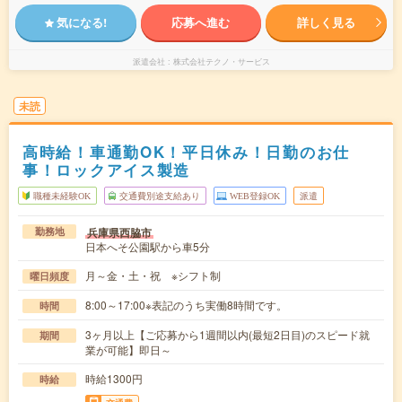
気になる!
応募へ進む
詳しく見る
派遣会社
株式会社テクノ・サービス
未読
高時給！車通勤OK！平日休み！日勤のお仕
事！ロックアイス製造
職種未経験OK
交通費別途支給あり
WEB登録OK
派遣
兵庫県西脇市
勤務地
日本へそ公園駅から車5分
月～金・土・祝 ※シフト制
曜日頻度
8:00～17:00※表記のうち実働8時間です。
時間
3ヶ月以上【ご応募から1週間以内(最短2日目)のスピード就
期間
業が可能】即日～
時給1300円
時給