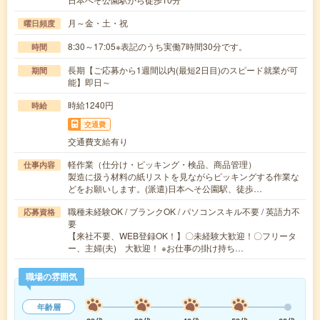
月～金・土・祝
曜日頻度
8:30～17:05※表記のうち実働7時間30分です。
時間
長期【ご応募から1週間以内(最短2日目)のスピード就業が可
期間
能】即日～
時給1240円
時給
交通費
交通費支給有り
軽作業（仕分け・ピッキング・検品、商品管理）
仕事内容
製造に扱う材料の紙リストを見ながらピッキングする作業な
どをお願いします。(派遣)日本へそ公園駅、徒歩…
職種未経験OK / ブランクOK / パソコンスキル不要 / 英語力不
応募資格
要
【来社不要、WEB登録OK！】〇未経験大歓迎！〇フリータ
ー、主婦(夫) 大歓迎！ ※お仕事の掛け持ち…
職場の雰囲気
年齢層