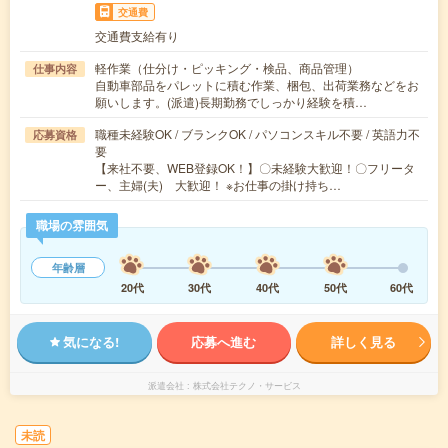
交通費
交通費支給有り
軽作業（仕分け・ピッキング・検品、商品管理）
仕事内容
自動車部品をパレットに積む作業、梱包、出荷業務などをお
願いします。(派遣)長期勤務でしっかり経験を積…
職種未経験OK / ブランクOK / パソコンスキル不要 / 英語力不
応募資格
要
【来社不要、WEB登録OK！】〇未経験大歓迎！〇フリータ
ー、主婦(夫) 大歓迎！ ※お仕事の掛け持ち…
職場の雰囲気
年齢層
20代
30代
40代
50代
60代
気になる!
応募へ進む
詳しく見る
派遣会社
株式会社テクノ・サービス
未読