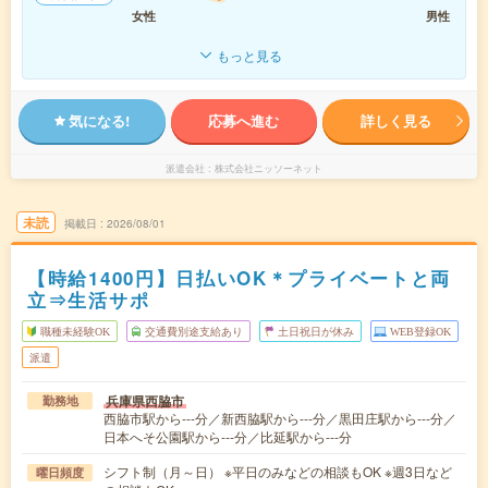
女性
男性
もっと見る
気になる!
応募へ進む
詳しく見る
派遣会社
株式会社ニッソーネット
未読
掲載日
2026/08/01
【時給1400円】日払いOK＊プライベートと両
立⇒生活サポ
職種未経験OK
交通費別途支給あり
土日祝日が休み
WEB登録OK
派遣
兵庫県西脇市
勤務地
西脇市駅から---分／新西脇駅から---分／黒田庄駅から---分／
日本へそ公園駅から---分／比延駅から---分
シフト制（月～日） ※平日のみなどの相談もOK ※週3日など
曜日頻度