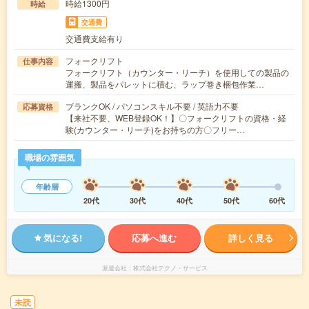
時給1300円
時給
交通費
交通費支給有り
フォークリフト
仕事内容
フォークリフト（カウンター・リーチ）を使用しての製品の
運搬、製品をパレットに積む、ラップ巻き梱包作業…
ブランクOK / パソコンスキル不要 / 英語力不要
応募資格
【来社不要、WEB登録OK！】〇フォークリフトの資格・経
験(カウンター・リーチ)をお持ちの方〇フリー…
職場の雰囲気
年齢層
20代
30代
40代
50代
60代
気になる!
応募へ進む
詳しく見る
派遣会社
株式会社テクノ・サービス
未読