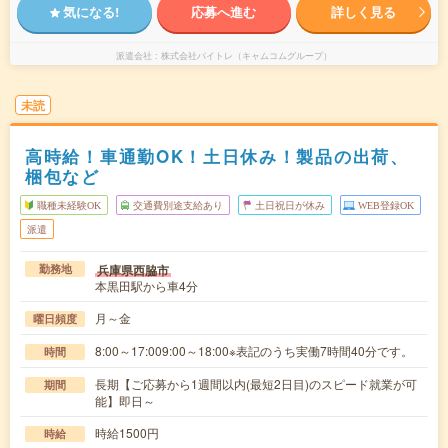
気になる!
応募へ進む
詳しく見る
派遣会社
株式会社バイトレ（キャムコムグループ）
未読
高時給！車通勤OK！土日休み！製品の出荷、
梱包など
職種未経験OK
交通費別途支給あり
土日祝日が休み
WEB登録OK
派遣
兵庫県西脇市
勤務地
本黒田駅から車4分
月～金
曜日頻度
8:00～17:009:00～18:00※表記のうち実働7時間40分です。
時間
長期【ご応募から1週間以内(最短2日目)のスピード就業が可
期間
能】即日～
時給1500円
時給