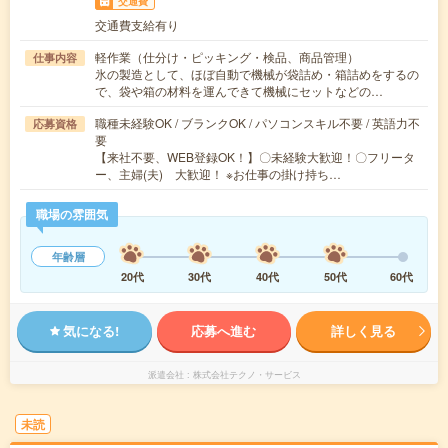
交通費
交通費支給有り
軽作業（仕分け・ピッキング・検品、商品管理）
仕事内容
氷の製造として、ほぼ自動で機械が袋詰め・箱詰めをするの
で、袋や箱の材料を運んできて機械にセットなどの…
職種未経験OK / ブランクOK / パソコンスキル不要 / 英語力不
応募資格
要
【来社不要、WEB登録OK！】〇未経験大歓迎！〇フリータ
ー、主婦(夫) 大歓迎！ ※お仕事の掛け持ち…
職場の雰囲気
年齢層
20代
30代
40代
50代
60代
気になる!
応募へ進む
詳しく見る
派遣会社
株式会社テクノ・サービス
未読