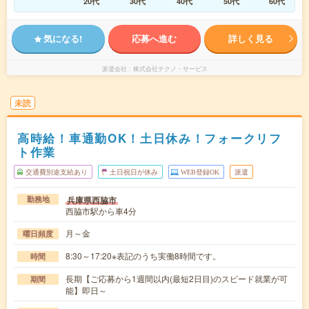
20代
30代
40代
50代
60代
気になる!
応募へ進む
詳しく見る
派遣会社
株式会社テクノ・サービス
未読
高時給！車通勤OK！土日休み！フォークリフ
ト作業
交通費別途支給あり
土日祝日が休み
WEB登録OK
派遣
兵庫県西脇市
勤務地
西脇市駅から車4分
月～金
曜日頻度
8:30～17:20※表記のうち実働8時間です。
時間
長期【ご応募から1週間以内(最短2日目)のスピード就業が可
期間
能】即日～