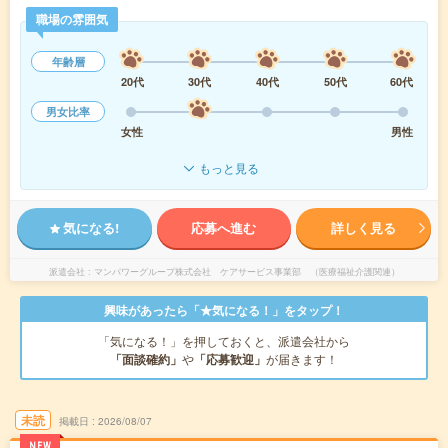
職場の雰囲気
年齢層
20代
30代
40代
50代
60代
男女比率
女性
男性
もっと見る
気になる!
応募へ進む
詳しく見る
派遣会社
マンパワーグループ株式会社 ケアサービス事業部 （医療福祉介護関連）
興味があったら「★気になる！」をタップ！
「気になる！」を押しておくと、派遣会社から
「面談確約」
や
「応募歓迎」
が届きます！
未読
掲載日
2026/08/07
NEW