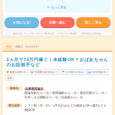
もっと見る
気になる!
応募へ進む
詳しく見る
派遣会社
マンパワーグループ株式会社 ケアサービス事業部 （医療福祉介護関連）
未読
掲載日
2026/08/01
3ヵ月で73万円稼ぐ！未経験OK＊おばあちゃん
のお話相手など
職種未経験OK
交通費別途支給あり
土日祝日が休み
WEB登録OK
派遣
兵庫県西脇市
勤務地
西脇市駅から---分／新西脇駅から---分／黒田庄駅から---分／
日本へそ公園駅から---分／比延駅から---分
シフト制（月～日） ※平日のみなどの相談もOK ※週3なども
曜日頻度
相談OK