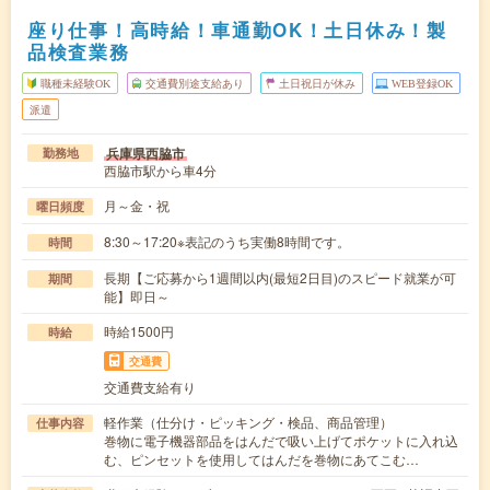
座り仕事！高時給！車通勤OK！土日休み！製
品検査業務
職種未経験OK
交通費別途支給あり
土日祝日が休み
WEB登録OK
派遣
兵庫県西脇市
勤務地
西脇市駅から車4分
月～金・祝
曜日頻度
8:30～17:20※表記のうち実働8時間です。
時間
長期【ご応募から1週間以内(最短2日目)のスピード就業が可
期間
能】即日～
時給1500円
時給
交通費
交通費支給有り
軽作業（仕分け・ピッキング・検品、商品管理）
仕事内容
巻物に電子機器部品をはんだで吸い上げてポケットに入れ込
む、ピンセットを使用してはんだを巻物にあてこむ…