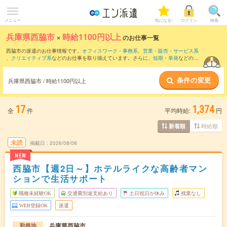
メニュー
気になる!
ログイン
検索
兵庫県西脇市
×
時給1100円以上
のお仕事一覧
西脇市の派遣のお仕事情報です。
オフィスワーク・事務系
、
営業・販売・サービス系
、
クリエイティブ系
などのお仕事を取り揃えています。さらに、
短期
・
単発
などの期
間や、
職種未経験OK
などのこだわり条件で絞り込んでいただけます。
条件の変更
時給
1150円以上
・
1800円以上
の求人はこちら
兵庫県西脇市 / 時給1100円以上
当サイトでは法令を遵守し、最低賃金以上の求人のみを掲載しています。
17
1,374
全
件
平均時給:
円
時給順
新着順
未読
掲載日
2026/08/08
NEW
西脇市【週2日～】ホテルライクな高齢者マン
ションで生活サポート
職種未経験OK
交通費別途支給あり
土日祝日が休み
残業なし
WEB登録OK
派遣
兵庫県西脇市
勤務地