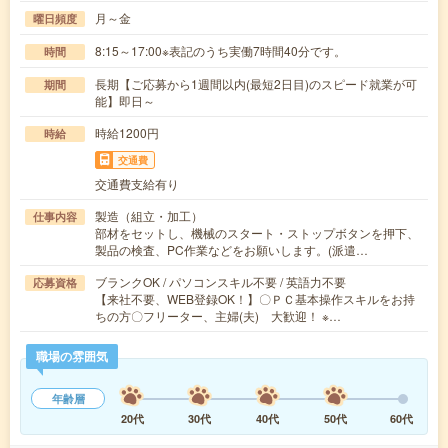
月～金
曜日頻度
8:15～17:00※表記のうち実働7時間40分です。
時間
長期【ご応募から1週間以内(最短2日目)のスピード就業が可
期間
能】即日～
時給1200円
時給
交通費
交通費支給有り
製造（組立・加工）
仕事内容
部材をセットし、機械のスタート・ストップボタンを押下、
製品の検査、PC作業などをお願いします。(派遣…
ブランクOK / パソコンスキル不要 / 英語力不要
応募資格
【来社不要、WEB登録OK！】〇ＰＣ基本操作スキルをお持
ちの方〇フリーター、主婦(夫) 大歓迎！ ※…
職場の雰囲気
年齢層
20代
30代
40代
50代
60代