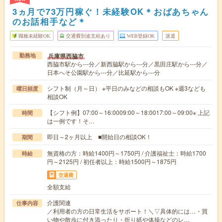
3ヵ月で73万円稼ぐ！未経験OK＊おばあちゃん
のお話相手など＊
職種未経験OK
交通費別途支給あり
WEB登録OK
派遣
兵庫県西脇市
勤務地
西脇市駅から---分／新西脇駅から---分／黒田庄駅から---分／
日本へそ公園駅から---分／比延駅から---分
シフト制（月～日） ※平日のみなどの相談もOK ※週3なども
曜日頻度
相談OK
【シフト例】07:00～16:0009:00～18:0017:00～09:00※ 上記
時間
は一例です！そ…
即日～2ヶ月以上 ■開始日の相談OK！
期間
無資格の方：時給1400円～1750円 / 介護福祉士：時給1700
時給
円～2125円 / 初任者以上：時給1500円～1875円
交通費
全額支給
介護関連
仕事内容
／利用者の方の日常生活をサポート！＼▽具体的には…・買
い物や散歩に付き添ったり・折り紙や体操などのレ…