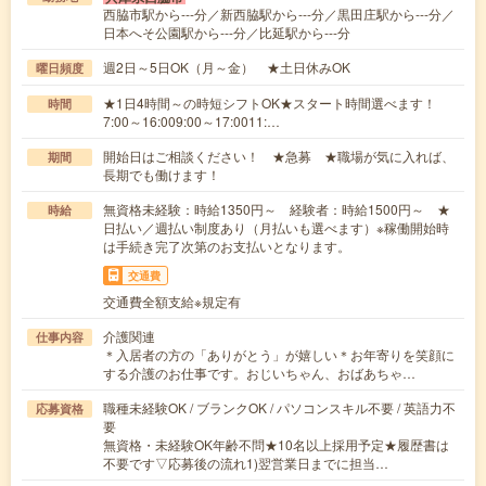
西脇市駅から---分／新西脇駅から---分／黒田庄駅から---分／
日本へそ公園駅から---分／比延駅から---分
週2日～5日OK（月～金） ★土日休みOK
曜日頻度
★1日4時間～の時短シフトOK★スタート時間選べます！
時間
7:00～16:009:00～17:0011:…
開始日はご相談ください！ ★急募 ★職場が気に入れば、
期間
長期でも働けます！
無資格未経験：時給1350円～ 経験者：時給1500円～ ★
時給
日払い／週払い制度あり（月払いも選べます）※稼働開始時
は手続き完了次第のお支払いとなります。
交通費
交通費全額支給※規定有
介護関連
仕事内容
＊入居者の方の「ありがとう」が嬉しい＊お年寄りを笑顔に
する介護のお仕事です。おじいちゃん、おばあちゃ…
職種未経験OK / ブランクOK / パソコンスキル不要 / 英語力不
応募資格
要
無資格・未経験OK年齢不問★10名以上採用予定★履歴書は
不要です▽応募後の流れ1)翌営業日までに担当…