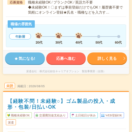
職種未経験OK / ブランクOK / 英語力不要
応募資格
◆未経験OK！〇まずは事前登録だけでもOK！履歴書不要で
気軽にオンライン登録★氏名・職種などを入力す…
職場の雰囲気
年齢層
20代
30代
40代
50代
60代
気になる!
応募へ進む
詳しく見る
派遣会社
株式会社綜合キャリアオプション 製造事業部（全国）
未読
掲載日
2026/08/05
【経験不問！未経験○】ゴム製品の投入・成
形・包装/日払いOK
職種未経験OK
交通費別途支給あり
土日祝日が休み
WEB登録OK
派遣