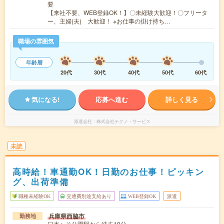
要
【来社不要、WEB登録OK！】〇未経験大歓迎！〇フリータ
ー、主婦(夫) 大歓迎！ ※お仕事の掛け持ち…
職場の雰囲気
年齢層
20代
30代
40代
50代
60代
気になる!
応募へ進む
詳しく見る
派遣会社
株式会社テクノ・サービス
未読
高時給！車通勤OK！日勤のお仕事！ピッキン
グ、出荷準備
職種未経験OK
交通費別途支給あり
WEB登録OK
派遣
兵庫県西脇市
勤務地
日本へそ公園駅から徒歩10分