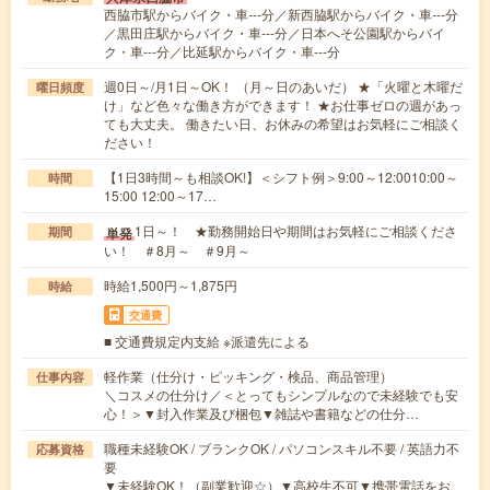
西脇市駅からバイク・車---分／新西脇駅からバイク・車---分
／黒田庄駅からバイク・車---分／日本へそ公園駅からバイ
ク・車---分／比延駅からバイク・車---分
週0日～/月1日～OK！ （月～日のあいだ） ★「火曜と木曜だ
曜日頻度
け」など色々な働き方ができます！ ★お仕事ゼロの週があっ
ても大丈夫。 働きたい日、お休みの希望はお気軽にご相談く
ださい！
【1日3時間～も相談OK!】＜シフト例＞9:00～12:0010:00～
時間
15:00 12:00～17…
1日～！ ★勤務開始日や期間はお気軽にご相談くださ
単発
期間
い！ ＃8月～ ＃9月～
時給1,500円～1,875円
時給
交通費
■ 交通費規定内支給 ※派遣先による
軽作業（仕分け・ピッキング・検品、商品管理）
仕事内容
＼コスメの仕分け／＜とってもシンプルなので未経験でも安
心！＞▼封入作業及び梱包▼雑誌や書籍などの仕分…
職種未経験OK / ブランクOK / パソコンスキル不要 / 英語力不
応募資格
要
▼未経験OK！（副業歓迎☆）▼高校生不可▼携帯電話をお