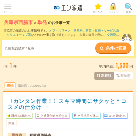
メニュー
気になる!
ログイン
検索
兵庫県西脇市
×
単発
のお仕事一覧
西脇市の派遣のお仕事情報です。
オフィスワーク・事務系
、
営業・販売・サービス系
、
クリエイティブ系
などのお仕事を取り揃えています。単発の条件の他に、
交通費別
途支給あり
、
職種未経験OK
、
友だちと一緒の応募OK
などでもお探し頂けます。
条件の変更
兵庫県西脇市 / 単発
1
1,500
全
件
平均時給:
円
時給順
新着順
未読
掲載日
2026/07/25
〈カンタン作業！〉スキマ時間にサクッと＊コ
スメの仕分け
職種未経験OK
交通費別途支給あり
土日祝日が休み
WEB登録OK
派遣
兵庫県西脇市
勤務地