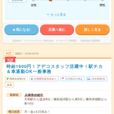
女性
男性
もっと見る
気になる!
応募へ進む
詳しく見る
派遣会社
マンパワーグループ株式会社 ケアサービス事業部 （医療福祉介護関連）
未読
掲載日
2026/08/06
NEW
時給1600円！アデコスタッフ活躍中！駅チカ
＆車通勤OK一般事務
職種未経験OK
交通費別途支給あり
土日祝日が休み
WEB登録OK
派遣
兵庫県赤穂市
勤務地
天和駅から徒歩8分／備前福河駅から車5分／播州赤穂駅から
車14分
月～金※土日休み！
曜日頻度