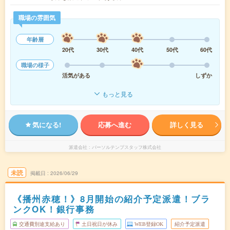
職場の雰囲気
年齢層
20代
30代
40代
50代
60代
職場の様子
活気がある
しずか
もっと見る
気になる!
応募へ進む
詳しく見る
派遣会社
パーソルテンプスタッフ株式会社
未読
掲載日
2026/06/29
《播州赤穂！》8月開始の紹介予定派遣！ブラ
ンクOK！銀行事務
交通費別途支給あり
土日祝日が休み
WEB登録OK
紹介予定派遣