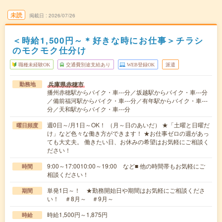
未読
掲載日
2026/07/26
＜時給1,500円～＊好きな時にお仕事＞チラシ
のモクモク仕分け
職種未経験OK
交通費別途支給あり
WEB登録OK
派遣
兵庫県赤穂市
勤務地
播州赤穂駅からバイク・車---分／坂越駅からバイク・車---分
／備前福河駅からバイク・車---分／有年駅からバイク・車---
分／天和駅からバイク・車---分
週0日～/月1日～OK！ （月～日のあいだ） ★「土曜と日曜だ
曜日頻度
け」など色々な働き方ができます！ ★お仕事ゼロの週があっ
ても大丈夫。 働きたい日、お休みの希望はお気軽にご相談く
ださい！
9:00～17:0010:00～19:00 など■ 他の時間帯もお気軽にご
時間
相談ください！
単発1日～！ ★勤務開始日や期間はお気軽にご相談くださ
期間
い！ ＃8月～ ＃9月～
時給1,500円～1,875円
時給