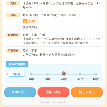
【急募】即日～最長6ヶ月の派遣期間後、直接雇用予定 ★8
期間
月～OK！
時給1500円 ＊直雇用後は月給例:195330円
時給
交通費
交通費支給
総務・人事・労務
仕事内容
【食品メーカーでの人事総務のお仕事】国内シェアトップク
ラスの食品メーカーの工場で人事総務のお仕事です…
英語力不要
応募資格
人事労務のご経験ある方 業界未経験OK！
職場の雰囲気
年齢層
20代
30代
40代
50代
60代
気になる!
応募へ進む
詳しく見る
派遣会社
アデコ株式会社