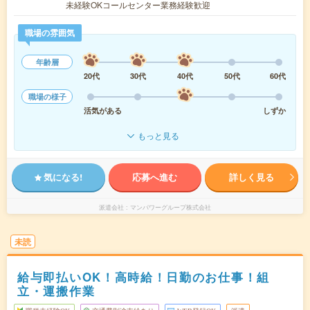
未経験OKコールセンター業務経験歓迎
職場の雰囲気
年齢層
20代
30代
40代
50代
60代
職場の様子
活気がある
しずか
もっと見る
気になる!
応募へ進む
詳しく見る
派遣会社
マンパワーグループ株式会社
未読
給与即払いOK！高時給！日勤のお仕事！組
立・運搬作業