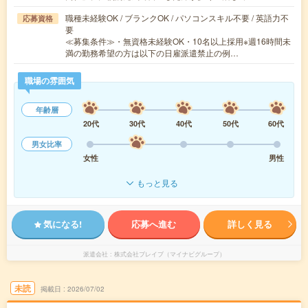
職種未経験OK / ブランクOK / パソコンスキル不要 / 英語力不
応募資格
要
≪募集条件≫・無資格未経験OK・10名以上採用※週16時間未
満の勤務希望の方は以下の日雇派遣禁止の例…
職場の雰囲気
年齢層
20代
30代
40代
50代
60代
男女比率
女性
男性
もっと見る
気になる!
応募へ進む
詳しく見る
派遣会社
株式会社ブレイブ（マイナビグループ）
未読
掲載日
2026/07/02