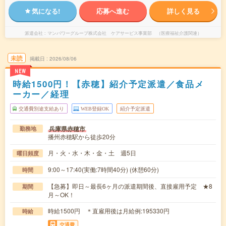
気になる!
応募へ進む
詳しく見る
派遣会社
マンパワーグループ株式会社 ケアサービス事業部 （医療福祉介護関連）
未読
掲載日
2026/08/06
NEW
時給1500円！【赤穂】紹介予定派遣／食品メ
ーカー／経理
交通費別途支給あり
WEB登録OK
紹介予定派遣
兵庫県赤穂市
勤務地
播州赤穂駅から徒歩20分
月・火・水・木・金・土 週5日
曜日頻度
9:00～17:40(実働:7時間40分) (休憩60分)
時間
【急募】即日～最長6ヶ月の派遣期間後、直接雇用予定 ★8
期間
月～OK！
時給1500円 ＊直雇用後は月給例:195330円
時給
交通費