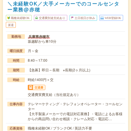
＼未経験OK／大手メーカーでのコールセンタ
ー業務@赤穂
職種未経験OK
交通費別途支給あり
土日祝日が休み
WEB登録OK
派遣
兵庫県赤穂市
勤務地
坂越駅から車10分
月～金
曜日頻度
8:40～17:00
時間
【急募】即日～長期 ※長期(2ヶ月以上)
期間
時給1400円＋交
時給
交通費
交通費実費支給（当社規定あり）
テレマーケティング・テレフォンオペレーター・コールセン
仕事内容
ター
【大手製薬メーカーでの電話対応業務】・電話によるお客様
からの商品問い合わせ相談・クレーム対応・電話応…
職種未経験OK / ブランクOK / 英語力不要
応募資格