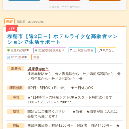
派遣会社
アデコ株式会社
未読
掲載日
2026/08/06
NEW
赤穂市【週2日～】ホテルライクな高齢者マン
ションで生活サポート
職種未経験OK
交通費別途支給あり
土日祝日が休み
残業なし
WEB登録OK
派遣
兵庫県赤穂市
勤務地
播州赤穂駅から---分／坂越駅から---分／備前福河駅から---分
／有年駅から---分／天和駅から---分
週2日～5日OK（月～金） ★土日休みOK
曜日頻度
★1日4時間～の時短シフトOK★スタート時間選べます！
時間
7:00～16:009:00～17:0011:…
開始日はご相談ください！ ★急募 ★職場が気に入れば、
期間
長期でも働けます！
無資格未経験：時給1250円～ 経験者：時給1450円～ ★
時給