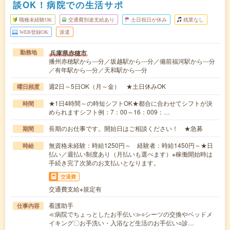
談OK！病院での生活サポ
職種未経験OK
交通費別途支給あり
土日祝日が休み
残業なし
WEB登録OK
派遣
兵庫県赤穂市
勤務地
播州赤穂駅から---分／坂越駅から---分／備前福河駅から---分
／有年駅から---分／天和駅から---分
週2日～5日OK（月～金） ★土日休みOK
曜日頻度
★1日4時間～の時短シフトOK★都合に合わせてシフトが決
時間
められますシフト例：7：00～16：009：…
長期のお仕事です。開始日はご相談ください！ ★急募
期間
無資格未経験：時給1250円～ 経験者：時給1450円～★日
時給
払い／週払い制度あり（月払いも選べます）※稼働開始時は
手続き完了次第のお支払いとなります。
交通費
交通費支給※規定有
看護助手
仕事内容
≪病院でちょっとしたお手伝い≫○シーツの交換やベッドメ
イキング〇お手洗い・入浴など生活のお手伝い○診…