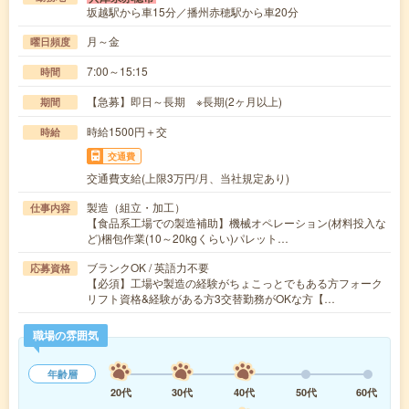
坂越駅から車15分／播州赤穂駅から車20分
月～金
曜日頻度
7:00～15:15
時間
【急募】即日～長期 ※長期(2ヶ月以上)
期間
時給1500円＋交
時給
交通費
交通費支給(上限3万円/月、当社規定あり)
製造（組立・加工）
仕事内容
【食品系工場での製造補助】機械オペレーション(材料投入な
ど)梱包作業(10～20kgくらい)パレット…
ブランクOK / 英語力不要
応募資格
【必須】工場や製造の経験がちょこっとでもある方フォーク
リフト資格&経験がある方3交替勤務がOKな方【…
職場の雰囲気
年齢層
20代
30代
40代
50代
60代