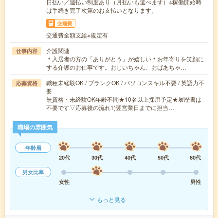
日払い／週払い制度あり（月払いも選べます）※稼働開始時
は手続き完了次第のお支払いとなります。
交通費
交通費全額支給※規定有
介護関連
仕事内容
＊入居者の方の「ありがとう」が嬉しい＊お年寄りを笑顔に
する介護のお仕事です。おじいちゃん、おばあちゃ…
職種未経験OK / ブランクOK / パソコンスキル不要 / 英語力不
応募資格
要
無資格・未経験OK年齢不問★10名以上採用予定★履歴書は
不要です▽応募後の流れ1)翌営業日までに担当…
職場の雰囲気
年齢層
20代
30代
40代
50代
60代
男女比率
女性
男性
もっと見る