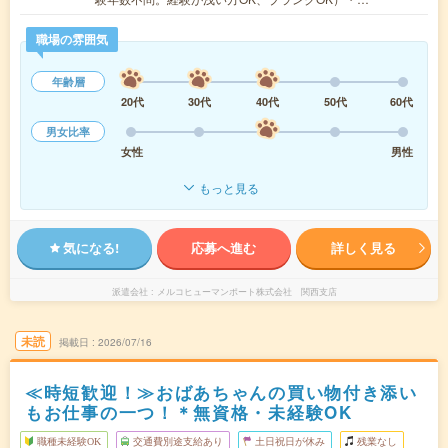
職場の雰囲気
年齢層
20代
30代
40代
50代
60代
男女比率
女性
男性
もっと見る
気になる!
応募へ進む
詳しく見る
派遣会社
メルコヒューマンポート株式会社 関西支店
未読
掲載日
2026/07/16
≪時短歓迎！≫おばあちゃんの買い物付き添い
もお仕事の一つ！＊無資格・未経験OK
職種未経験OK
交通費別途支給あり
土日祝日が休み
残業なし