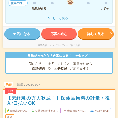
職場の様子
活気がある
しずか
もっと見る
気になる!
応募へ進む
詳しく見る
派遣会社
マンパワーグループ株式会社
興味があったら「★気になる！」をタップ！
「気になる！」を押しておくと、派遣会社から
「面談確約」
や
「応募歓迎」
が届きます！
未読
掲載日
2026/08/07
NEW
【未経験の方大歓迎！】医薬品原料の計量・投
入/日払いOK
職種未経験OK
交通費別途支給あり
土日祝日が休み
WEB登録OK
派遣