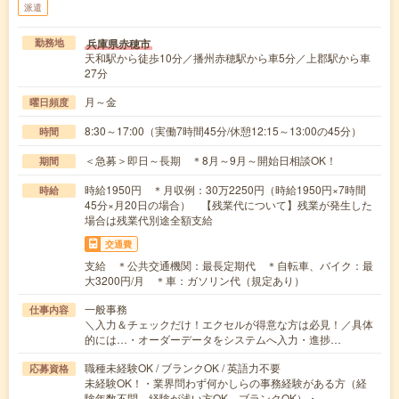
派遣
兵庫県赤穂市
勤務地
天和駅から徒歩10分／播州赤穂駅から車5分／上郡駅から車
27分
月～金
曜日頻度
8:30～17:00（実働7時間45分/休憩12:15～13:00の45分）
時間
＜急募＞即日～長期 ＊8月～9月～開始日相談OK！
期間
時給1950円 ＊月収例：30万2250円（時給1950円×7時間
時給
45分×月20日の場合） 【残業代について】残業が発生した
場合は残業代別途全額支給
交通費
支給 ＊公共交通機関：最長定期代 ＊自転車、バイク：最
大3200円/月 ＊車：ガソリン代（規定あり）
一般事務
仕事内容
＼入力＆チェックだけ！エクセルが得意な方は必見！／具体
的には…・オーダーデータをシステムへ入力・進捗…
職種未経験OK / ブランクOK / 英語力不要
応募資格
未経験OK！・業界問わず何かしらの事務経験がある方（経
験年数不問。経験が浅い方OK、ブランクOK）・…