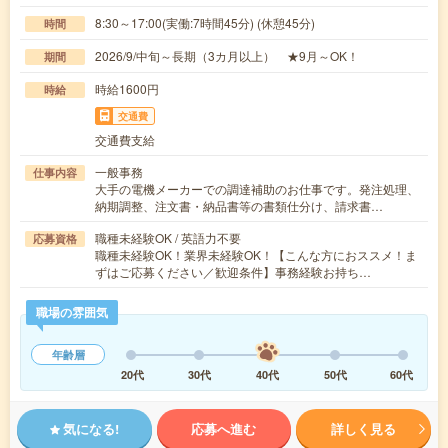
8:30～17:00(実働:7時間45分) (休憩45分)
時間
2026/9/中旬～長期（3カ月以上） ★9月～OK！
期間
時給1600円
時給
交通費
交通費支給
一般事務
仕事内容
大手の電機メーカーでの調達補助のお仕事です。発注処理、
納期調整、注文書・納品書等の書類仕分け、請求書…
職種未経験OK / 英語力不要
応募資格
職種未経験OK！業界未経験OK！【こんな方におススメ！ま
ずはご応募ください／歓迎条件】事務経験お持ち…
職場の雰囲気
年齢層
20代
30代
40代
50代
60代
気になる!
応募へ進む
詳しく見る