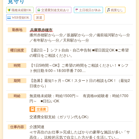
見守り
職種未経験OK
交通費別途支給あり
土日祝日が休み
残業なし
WEB登録OK
派遣
兵庫県赤穂市
勤務地
播州赤穂駅から---分／坂越駅から---分／備前福河駅から---分
／有年駅から---分／天和駅から---分
【週2日～】シフト自由・自己申告制 ■曜日固定OK ■ご希望
曜日頻度
の曜日をご相談ください。
【1日5時間～OK】ご希望の時間をご相談ください！▼シフ
時間
ト例日勤 9:00～18:00早番 7:00…
【急募】最短1ヶ月～OK！スタート日の相談もOK！（最短2
期間
日後から）
無資格未経験：時給1500円～ 有資格or経験者：時給1700
時給
円～ ■日払いOK
交通費
交通費全額支給（ガソリン代もOK）
介護関連
仕事内容
≪サ高住のお仕事≫完成したばかりの豪華な施設が多い「サ
高住」。比較的元気で自立した方が多く生活してい…