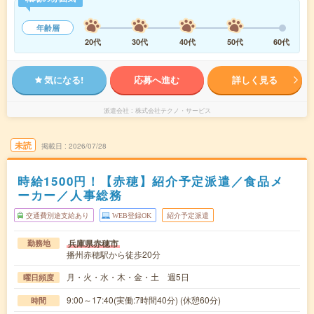
年齢層
20代
30代
40代
50代
60代
気になる!
応募へ進む
詳しく見る
派遣会社
株式会社テクノ・サービス
未読
掲載日
2026/07/28
時給1500円！【赤穂】紹介予定派遣／食品メ
ーカー／人事総務
交通費別途支給あり
WEB登録OK
紹介予定派遣
兵庫県赤穂市
勤務地
播州赤穂駅から徒歩20分
月・火・水・木・金・土 週5日
曜日頻度
9:00～17:40(実働:7時間40分) (休憩60分)
時間