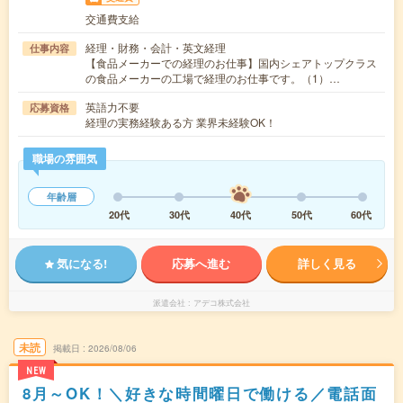
交通費支給
経理・財務・会計・英文経理
仕事内容
【食品メーカーでの経理のお仕事】国内シェアトップクラス
の食品メーカーの工場で経理のお仕事です。（1）…
英語力不要
応募資格
経理の実務経験ある方 業界未経験OK！
職場の雰囲気
年齢層
20代
30代
40代
50代
60代
気になる!
応募へ進む
詳しく見る
派遣会社
アデコ株式会社
未読
掲載日
2026/08/06
NEW
8月～OK！＼好きな時間曜日で働ける／電話面