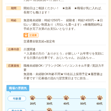
開始日はご相談ください！ ★急募 ★職場が気に入れば、
期間
長期でも働けます！
無資格未経験：時給1250円～ 経験者：時給1450円～★日
時給
払い／週払い制度あり（月払いも選べます）※稼働開始時は
手続き完了次第のお支払いとなります。
交通費
交通費全額支給※規定有
介護関連
仕事内容
＊入居者の方の「ありがとう」が嬉しい＊お年寄りを笑顔に
する介護のお仕事です。おじいちゃん、おばあちゃ…
職種未経験OK / ブランクOK / パソコンスキル不要 / 英語力不
応募資格
要
無資格・未経験OK年齢不問★10名以上採用予定★履歴書は
不要です▽応募後の流れ1)翌営業日までに担当…
職場の雰囲気
年齢層
20代
30代
40代
50代
60代
男女比率