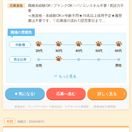
職種未経験OK / ブランクOK / パソコンスキル不要 / 英語力不
応募資格
要
≪無資格・未経験OK≫年齢不問★10名以上採用予定★履歴
書は不要です。▽応募後の流れ1)翌営業日まで…
職場の雰囲気
年齢層
20代
30代
40代
50代
60代
男女比率
女性
男性
もっと見る
気になる!
応募へ進む
詳しく見る
派遣会社
マンパワーグループ株式会社 ケアサービス事業部 （医療福祉介護関連）
未読
掲載日
2026/08/01