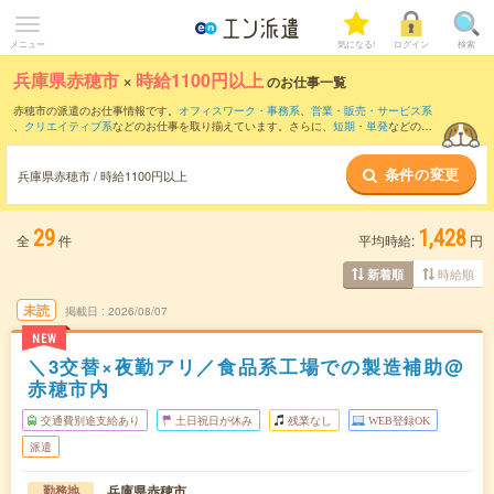
メニュー
気になる!
ログイン
検索
兵庫県赤穂市
×
時給1100円以上
のお仕事一覧
赤穂市の派遣のお仕事情報です。
オフィスワーク・事務系
、
営業・販売・サービス系
、
クリエイティブ系
などのお仕事を取り揃えています。さらに、
短期
・
単発
などの期
間や、
職種未経験OK
などのこだわり条件で絞り込んでいただけます。
条件の変更
時給
1150円以上
・
1800円以上
の求人はこちら
兵庫県赤穂市 / 時給1100円以上
当サイトでは法令を遵守し、最低賃金以上の求人のみを掲載しています。
29
1,428
全
件
平均時給:
円
時給順
新着順
未読
掲載日
2026/08/07
NEW
＼3交替×夜勤アリ／食品系工場での製造補助@
赤穂市内
交通費別途支給あり
土日祝日が休み
残業なし
WEB登録OK
派遣
兵庫県赤穂市
勤務地