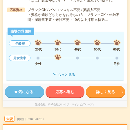
「なにか異常がないか？」「ちゃんと眠れているか？…
ブランクOK / パソコンスキル不要 / 英語力不要
応募資格
・資格か経験どちらかをお持ちの方・ブランクOK・年齢不
問・履歴書不要・来社不要・10名以上採用≪待遇…
職場の雰囲気
年齢層
20代
30代
40代
50代
60代
男女比率
女性
男性
もっと見る
気になる!
応募へ進む
詳しく見る
派遣会社
株式会社ブレイブ（マイナビグループ）
未読
掲載日
2026/07/31