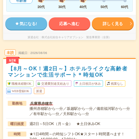
年齢層
20代
30代
40代
50代
60代
気になる!
応募へ進む
詳しく見る
派遣会社
株式会社綜合キャリアオプション 製造事業部（全国）
未読
掲載日
2026/08/06
NEW
【8月～OK！週2日～】ホテルライクな高齢者
マンションで生活サポート＊時短OK
職種未経験OK
交通費別途支給あり
土日祝日が休み
残業なし
WEB登録OK
派遣
兵庫県赤穂市
勤務地
播州赤穂駅から---分／坂越駅から---分／備前福河駅から---分
／有年駅から---分／天和駅から---分
週2日～5日OK（月～金） ★土日休みOK
曜日頻度
★1日4時間～の時短シフトOK★スタート時間選べます！
時間
7:00～16:009:00～17:0011:…