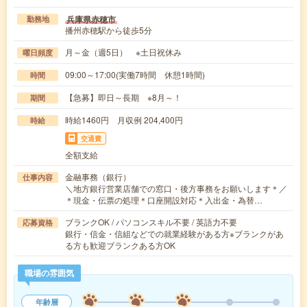
兵庫県赤穂市
勤務地
播州赤穂駅から徒歩5分
月～金（週5日） ※土日祝休み
曜日頻度
09:00～17:00(実働7時間 休憩1時間)
時間
【急募】即日～長期 ※8月～！
期間
時給1460円 月収例 204,400円
時給
交通費
全額支給
金融事務（銀行）
仕事内容
＼地方銀行営業店舗での窓口・後方事務をお願いします＊／
＊現金・伝票の処理＊口座開設対応＊入出金・為替…
ブランクOK / パソコンスキル不要 / 英語力不要
応募資格
銀行・信金・信組などでの就業経験がある方※ブランクがあ
る方も歓迎ブランクある方OK
職場の雰囲気
年齢層