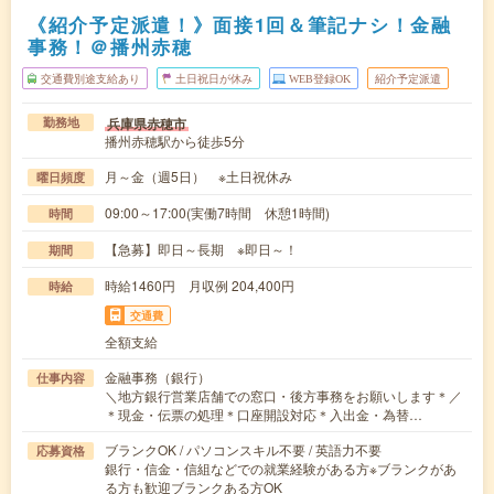
《紹介予定派遣！》面接1回＆筆記ナシ！金融
事務！＠播州赤穂
交通費別途支給あり
土日祝日が休み
WEB登録OK
紹介予定派遣
兵庫県赤穂市
勤務地
播州赤穂駅から徒歩5分
月～金（週5日） ※土日祝休み
曜日頻度
09:00～17:00(実働7時間 休憩1時間)
時間
【急募】即日～長期 ※即日～！
期間
時給1460円 月収例 204,400円
時給
交通費
全額支給
金融事務（銀行）
仕事内容
＼地方銀行営業店舗での窓口・後方事務をお願いします＊／
＊現金・伝票の処理＊口座開設対応＊入出金・為替…
ブランクOK / パソコンスキル不要 / 英語力不要
応募資格
銀行・信金・信組などでの就業経験がある方※ブランクがあ
る方も歓迎ブランクある方OK