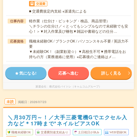
交通費
■ 交通費規定内支給 ※派遣先による
軽作業（仕分け・ピッキング・検品、商品管理）
仕事内容
＼チラシの仕分け／＜とってもシンプルなので未経験でも安
心！＞▼封入作業及び梱包▼雑誌や書籍などの仕分…
職種未経験OK / ブランクOK / パソコンスキル不要 / 英語力不
応募資格
要
▼未経験OK！（副業歓迎☆）▼高校生不可▼携帯電話をお
持ちの方（業務連絡に使用）※応募後のご連絡はメ…
気になる!
応募へ進む
詳しく見る
派遣会社
株式会社バイトレ（キャムコムグループ）
未読
掲載日
2026/07/23
＼月30万円～！／大手三菱電機Gでエクセル入
力など＊17時まで*ネイルピアスOK
職種未経験OK
交通費別途支給あり
土日祝日が休み
WEB登録OK