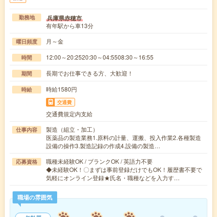
兵庫県赤穂市
勤務地
有年駅から車13分
月～金
曜日頻度
12:00～20:2520:30～04:5508:30～16:55
時間
長期でお仕事できる方、大歓迎！
期間
時給1580円
時給
交通費
交通費規定内支給
製造（組立・加工）
仕事内容
医薬品の製造業務1.原料の計量、運搬、投入作業2.各種製造
設備の操作3.製造記録の作成4.設備の製造…
職種未経験OK / ブランクOK / 英語力不要
応募資格
◆未経験OK！〇まずは事前登録だけでもOK！履歴書不要で
気軽にオンライン登録★氏名・職種などを入力す…
職場の雰囲気