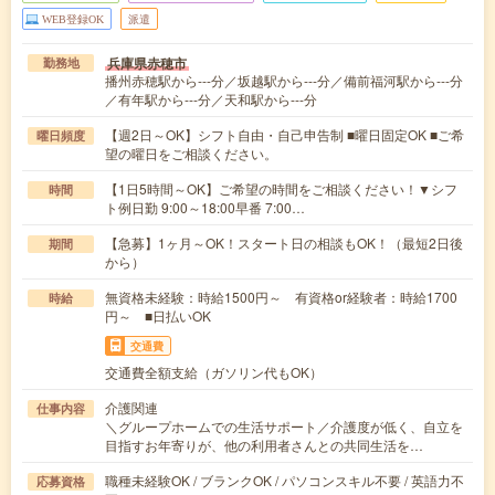
WEB登録OK
派遣
兵庫県赤穂市
勤務地
播州赤穂駅から---分／坂越駅から---分／備前福河駅から---分
／有年駅から---分／天和駅から---分
【週2日～OK】シフト自由・自己申告制 ■曜日固定OK ■ご希
曜日頻度
望の曜日をご相談ください。
【1日5時間～OK】ご希望の時間をご相談ください！▼シフ
時間
ト例日勤 9:00～18:00早番 7:00…
【急募】1ヶ月～OK！スタート日の相談もOK！（最短2日後
期間
から）
無資格未経験：時給1500円～ 有資格or経験者：時給1700
時給
円～ ■日払いOK
交通費
交通費全額支給（ガソリン代もOK）
介護関連
仕事内容
＼グループホームでの生活サポート／介護度が低く、自立を
目指すお年寄りが、他の利用者さんとの共同生活を…
職種未経験OK / ブランクOK / パソコンスキル不要 / 英語力不
応募資格