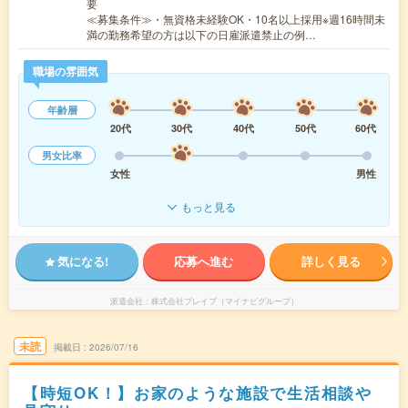
要
≪募集条件≫・無資格未経験OK・10名以上採用※週16時間未
満の勤務希望の方は以下の日雇派遣禁止の例…
職場の雰囲気
年齢層
20代
30代
40代
50代
60代
男女比率
女性
男性
もっと見る
気になる!
応募へ進む
詳しく見る
派遣会社
株式会社ブレイブ（マイナビグループ）
未読
掲載日
2026/07/16
【時短OK！】お家のような施設で生活相談や