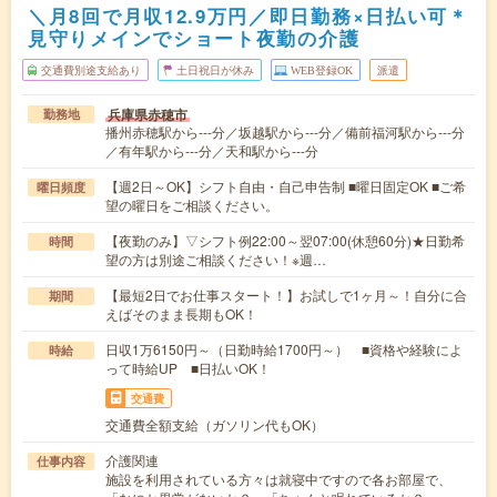
＼月8回で月収12.9万円／即日勤務×日払い可＊
見守りメインでショート夜勤の介護
交通費別途支給あり
土日祝日が休み
WEB登録OK
派遣
兵庫県赤穂市
勤務地
播州赤穂駅から---分／坂越駅から---分／備前福河駅から---分
／有年駅から---分／天和駅から---分
【週2日～OK】シフト自由・自己申告制 ■曜日固定OK ■ご希
曜日頻度
望の曜日をご相談ください。
【夜勤のみ】▽シフト例22:00～翌07:00(休憩60分)★日勤希
時間
望の方は別途ご相談ください！※週…
【最短2日でお仕事スタート！】お試しで1ヶ月～！自分に合
期間
えばそのまま長期もOK！
日収1万6150円～（日勤時給1700円～） ■資格や経験によ
時給
って時給UP ■日払いOK！
交通費
交通費全額支給（ガソリン代もOK）
介護関連
仕事内容
施設を利用されている方々は就寝中ですので各お部屋で、