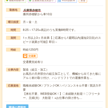
職種未経験OK
交通費別途支給あり
WEB登録OK
派遣
兵庫県赤穂市
勤務地
播州赤穂駅から車10分
月～金・土
曜日頻度
8:25～17:25※表記のうち実働8時間です。
時間
1ヶ月以上3ヶ月未満【ご応募から1週間以内(最短2日目)のス
期間
ピード就業が可能】即日～
時給1250円
時給
交通費
交通費支給有り
製造（組立・加工）
仕事内容
お風呂の天井部分の組立加工として、機械から出てきた板に
アルミ材の取り付け、ハンドリフトでの運搬作業を…
職種未経験OK / ブランクOK / パソコンスキル不要 / 英語力不
応募資格
要
【来社不要、WEB登録OK！】〇未経験大歓迎！〇フリータ
ー、主婦(夫) 大歓迎！ ※お仕事の掛け持ち…
職場の雰囲気