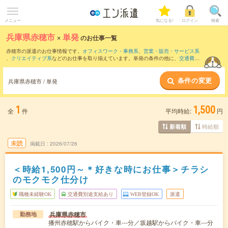
メニュー
気になる!
ログイン
検索
兵庫県赤穂市
×
単発
のお仕事一覧
赤穂市の派遣のお仕事情報です。
オフィスワーク・事務系
、
営業・販売・サービス系
、
クリエイティブ系
などのお仕事を取り揃えています。単発の条件の他に、
交通費別
途支給あり
、
職種未経験OK
、
友だちと一緒の応募OK
などでもお探し頂けます。
条件の変更
兵庫県赤穂市 / 単発
1
1,500
全
件
平均時給:
円
時給順
新着順
未読
掲載日
2026/07/26
＜時給1,500円～＊好きな時にお仕事＞チラシ
のモクモク仕分け
職種未経験OK
交通費別途支給あり
WEB登録OK
派遣
兵庫県赤穂市
勤務地
播州赤穂駅からバイク・車---分／坂越駅からバイク・車---分