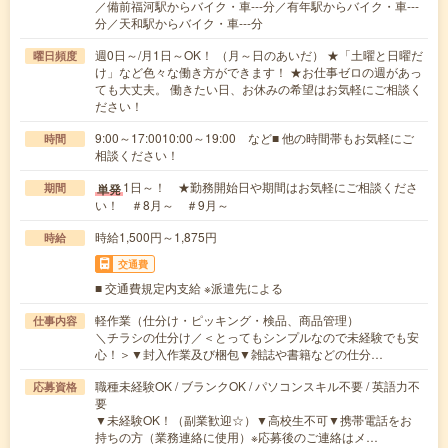
／備前福河駅からバイク・車---分／有年駅からバイク・車---
分／天和駅からバイク・車---分
週0日～/月1日～OK！ （月～日のあいだ） ★「土曜と日曜だ
曜日頻度
け」など色々な働き方ができます！ ★お仕事ゼロの週があっ
ても大丈夫。 働きたい日、お休みの希望はお気軽にご相談く
ださい！
9:00～17:0010:00～19:00 など■ 他の時間帯もお気軽にご
時間
相談ください！
1日～！ ★勤務開始日や期間はお気軽にご相談くださ
単発
期間
い！ ＃8月～ ＃9月～
時給1,500円～1,875円
時給
交通費
■ 交通費規定内支給 ※派遣先による
軽作業（仕分け・ピッキング・検品、商品管理）
仕事内容
＼チラシの仕分け／＜とってもシンプルなので未経験でも安
心！＞▼封入作業及び梱包▼雑誌や書籍などの仕分…
職種未経験OK / ブランクOK / パソコンスキル不要 / 英語力不
応募資格
要
▼未経験OK！（副業歓迎☆）▼高校生不可▼携帯電話をお
持ちの方（業務連絡に使用）※応募後のご連絡はメ…