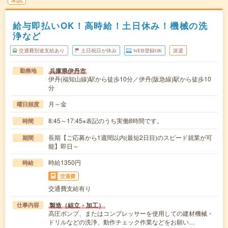
給与即払いOK！高時給！土日休み！機械の洗
浄など
交通費別途支給あり
土日祝日が休み
WEB登録OK
派遣
兵庫県伊丹市
勤務地
伊丹(福知山線)駅から徒歩10分／伊丹(阪急線)駅から徒歩10
分
月～金
曜日頻度
8:45～17:45※表記のうち実働8時間です。
時間
長期【ご応募から1週間以内(最短2日目)のスピード就業が可
期間
能】即日～
時給1350円
時給
交通費
交通費支給有り
製造（組立・加工）
仕事内容
高圧ポンプ、またはコンプレッサーを使用しての建材機械・
ドリルなどの洗浄、動作チェック作業などをお願い…