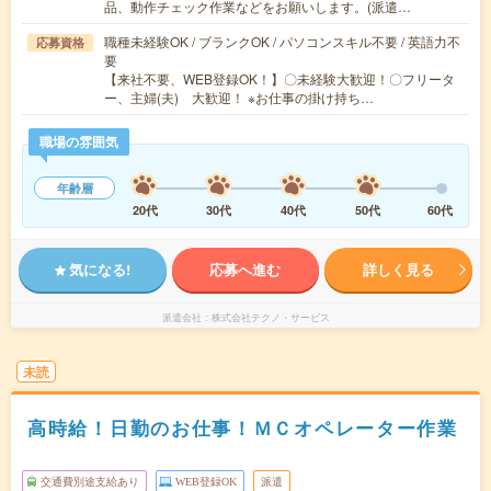
品、動作チェック作業などをお願いします。(派遣…
職種未経験OK / ブランクOK / パソコンスキル不要 / 英語力不
応募資格
要
【来社不要、WEB登録OK！】〇未経験大歓迎！〇フリータ
ー、主婦(夫) 大歓迎！ ※お仕事の掛け持ち…
職場の雰囲気
年齢層
20代
30代
40代
50代
60代
気になる!
応募へ進む
詳しく見る
派遣会社
株式会社テクノ・サービス
未読
高時給！日勤のお仕事！ＭＣオペレーター作業
交通費別途支給あり
WEB登録OK
派遣