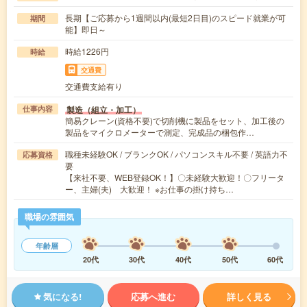
長期【ご応募から1週間以内(最短2日目)のスピード就業が可
期間
能】即日～
時給1226円
時給
交通費
交通費支給有り
製造（組立・加工）
仕事内容
簡易クレーン(資格不要)で切削機に製品をセット、加工後の
製品をマイクロメーターで測定、完成品の梱包作…
職種未経験OK / ブランクOK / パソコンスキル不要 / 英語力不
応募資格
要
【来社不要、WEB登録OK！】〇未経験大歓迎！〇フリータ
ー、主婦(夫) 大歓迎！ ※お仕事の掛け持ち…
職場の雰囲気
年齢層
20代
30代
40代
50代
60代
気になる!
応募へ進む
詳しく見る