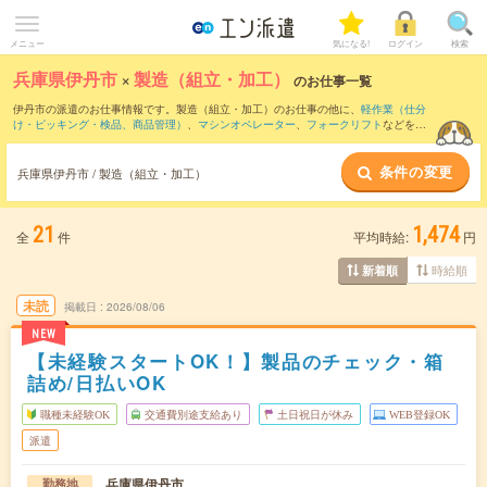
メニュー
気になる!
ログイン
検索
兵庫県伊丹市
×
製造（組立・加工）
のお仕事一覧
伊丹市の派遣のお仕事情報です。製造（組立・加工）のお仕事の他に、
軽作業（仕分
け・ピッキング・検品、商品管理）
、
マシンオペレーター
、
フォークリフト
などを取
り揃えています。さらに、
短期
・
単発
などの期間や、
職種未経験OK
などのこだわり条
件で絞り込んでいただけます。職種辞典：
製造（組立・加工）のお仕事とは？とは？
条件の変更
兵庫県伊丹市 / 製造（組立・加工）
21
1,474
全
件
平均時給:
円
時給順
新着順
未読
掲載日
2026/08/06
NEW
【未経験スタートOK！】製品のチェック・箱
詰め/日払いOK
職種未経験OK
交通費別途支給あり
土日祝日が休み
WEB登録OK
派遣
兵庫県伊丹市
勤務地