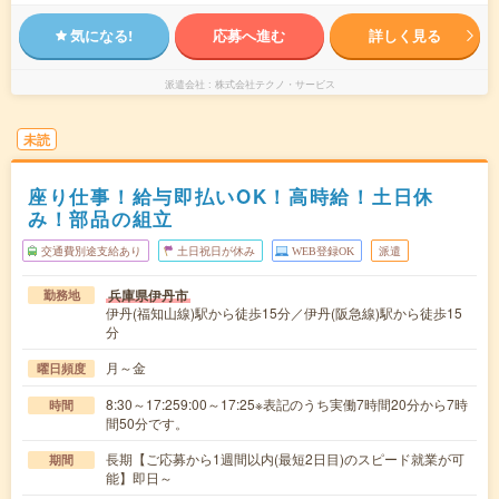
気になる!
応募へ進む
詳しく見る
派遣会社
株式会社テクノ・サービス
未読
座り仕事！給与即払いOK！高時給！土日休
み！部品の組立
交通費別途支給あり
土日祝日が休み
WEB登録OK
派遣
兵庫県伊丹市
勤務地
伊丹(福知山線)駅から徒歩15分／伊丹(阪急線)駅から徒歩15
分
月～金
曜日頻度
8:30～17:259:00～17:25※表記のうち実働7時間20分から7時
時間
間50分です。
長期【ご応募から1週間以内(最短2日目)のスピード就業が可
期間
能】即日～