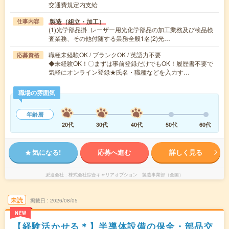
交通費規定内支給
製造（組立・加工）
仕事内容
(1)光学部品掛_レーザー用光化学部品の加工業務及び検品検
査業務、その他付随する業務全般1名(2)光…
職種未経験OK / ブランクOK / 英語力不要
応募資格
◆未経験OK！〇まずは事前登録だけでもOK！履歴書不要で
気軽にオンライン登録★氏名・職種などを入力す…
職場の雰囲気
年齢層
20代
30代
40代
50代
60代
気になる!
応募へ進む
詳しく見る
派遣会社
株式会社綜合キャリアオプション 製造事業部（全国）
未読
掲載日
2026/08/05
NEW
【経験活かせる＊】半導体設備の保全・部品交