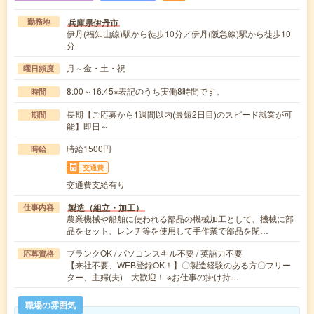
兵庫県伊丹市
勤務地
伊丹(福知山線)駅から徒歩10分／伊丹(阪急線)駅から徒歩10
分
月～金・土・祝
曜日頻度
8:00～16:45※表記のうち実働8時間です。
時間
長期【ご応募から1週間以内(最短2日目)のスピード就業が可
期間
能】即日～
時給1500円
時給
交通費
交通費支給有り
製造（組立・加工）
仕事内容
農業機械や船舶に使われる部品の機械加工として、機械に部
品をセット、レンチ等を使用して手作業で部品を閉…
ブランクOK / パソコンスキル不要 / 英語力不要
応募資格
【来社不要、WEB登録OK！】〇製造経験のある方〇フリー
ター、主婦(夫) 大歓迎！ ※お仕事の掛け持…
職場の雰囲気