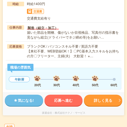
時給1400円
時給
交通費
交通費支給有り
製造（組立・加工）
仕事内容
届いた部品を開梱、傷がないか目視検品、写真付の指示書を
見ながら組立(ドライバーでネジ締め等)をお願い…
ブランクOK / パソコンスキル不要 / 英語力不要
応募資格
【来社不要、WEB登録OK！】〇PC基本入力スキルをお持ち
の方〇フリーター、主婦(夫) 大歓迎！ ※…
職場の雰囲気
年齢層
20代
30代
40代
50代
60代
気になる!
応募へ進む
詳しく見る
派遣会社
株式会社テクノ・サービス
未読