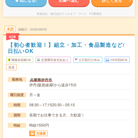
気になる!
応募へ進む
詳しく見る
派遣会社
株式会社ウィルオブ・ワーク FO事業部
未読
掲載日
2026/08/05
NEW
【初心者歓迎！】組立・加工・食品製造など/
日払いOK
職種未経験OK
交通費別途支給あり
土日祝日が休み
WEB登録OK
派遣
兵庫県伊丹市
勤務地
伊丹(阪急線)駅から徒歩15分
月～金
曜日頻度
08:30～17:1520:30～05:15
時間
長期でお仕事できる方、大歓迎！
期間
時給1550円
時給
交通費