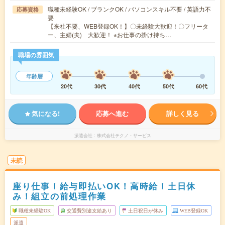
職種未経験OK / ブランクOK / パソコンスキル不要 / 英語力不
応募資格
要
【来社不要、WEB登録OK！】〇未経験大歓迎！〇フリータ
ー、主婦(夫) 大歓迎！ ※お仕事の掛け持ち…
職場の雰囲気
年齢層
20代
30代
40代
50代
60代
気になる!
応募へ進む
詳しく見る
派遣会社
株式会社テクノ・サービス
未読
座り仕事！給与即払いOK！高時給！土日休
み！組立の前処理作業
職種未経験OK
交通費別途支給あり
土日祝日が休み
WEB登録OK
派遣