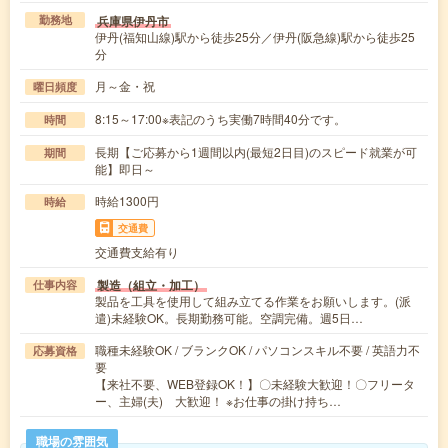
兵庫県伊丹市
勤務地
伊丹(福知山線)駅から徒歩25分／伊丹(阪急線)駅から徒歩25
分
月～金・祝
曜日頻度
8:15～17:00※表記のうち実働7時間40分です。
時間
長期【ご応募から1週間以内(最短2日目)のスピード就業が可
期間
能】即日～
時給1300円
時給
交通費
交通費支給有り
製造（組立・加工）
仕事内容
製品を工具を使用して組み立てる作業をお願いします。(派
遣)未経験OK。長期勤務可能。空調完備。週5日…
職種未経験OK / ブランクOK / パソコンスキル不要 / 英語力不
応募資格
要
【来社不要、WEB登録OK！】〇未経験大歓迎！〇フリータ
ー、主婦(夫) 大歓迎！ ※お仕事の掛け持ち…
職場の雰囲気