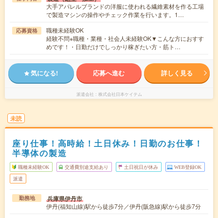
大手アパレルブランドの洋服に使われる繊維素材を作る工場
で製造マシンの操作やチェック作業を行います。1…
職種未経験OK
応募資格
経験不問※職種・業種・社会人未経験OK▼こんな方におすす
めです！・日勤だけでしっかり稼ぎたい方・筋ト…
気になる!
応募へ進む
詳しく見る
派遣会社
株式会社日本ケイテム
未読
座り仕事！高時給！土日休み！日勤のお仕事！
半導体の製造
職種未経験OK
交通費別途支給あり
土日祝日が休み
WEB登録OK
派遣
兵庫県伊丹市
勤務地
伊丹(福知山線)駅から徒歩7分／伊丹(阪急線)駅から徒歩7分