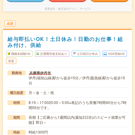
派遣会社
株式会社テクノ・サービス
未読
給与即払いOK！土日休み！日勤のお仕事！組
み付け、供給
職種未経験OK
交通費別途支給あり
土日祝日が休み
WEB登録OK
派遣
兵庫県伊丹市
勤務地
伊丹(福知山線)駅から徒歩15分／伊丹(阪急線)駅から徒歩15
分
月～金・土・祝
曜日頻度
8:15～17:0020:00～5:00※表記のうち実働7時間40分から7時
時間
間55分です。
長期【ご応募から1週間以内(最短2日目)のスピード就業が可
期間
能】即日～
時給1300円
時給