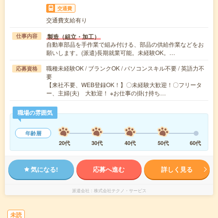
交通費
交通費支給有り
製造（組立・加工）
仕事内容
自動車部品を手作業で組み付ける、部品の供給作業などをお
願いします。(派遣)長期就業可能。未経験OK。…
職種未経験OK / ブランクOK / パソコンスキル不要 / 英語力不
応募資格
要
【来社不要、WEB登録OK！】〇未経験大歓迎！〇フリータ
ー、主婦(夫) 大歓迎！ ※お仕事の掛け持ち…
職場の雰囲気
年齢層
20代
30代
40代
50代
60代
気になる!
応募へ進む
詳しく見る
派遣会社
株式会社テクノ・サービス
未読