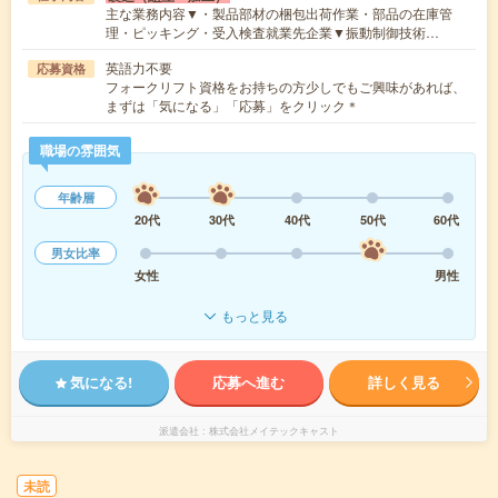
主な業務内容▼・製品部材の梱包出荷作業・部品の在庫管
理・ピッキング・受入検査就業先企業▼振動制御技術…
英語力不要
応募資格
フォークリフト資格をお持ちの方少しでもご興味があれば、
まずは「気になる」「応募」をクリック＊
職場の雰囲気
年齢層
20代
30代
40代
50代
60代
男女比率
女性
男性
もっと見る
気になる!
応募へ進む
詳しく見る
派遣会社
株式会社メイテックキャスト
未読