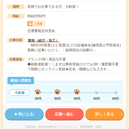
長期でお仕事できる方、大歓迎！
期間
時給2550円
時給
交通費
交通費規定内支給
製造（組立・加工）
仕事内容
・MOCVD装置(エピ装置)などの設備保全(修理及び予防保全)
業務に従事いただく。・故障部位の診断や…
ブランクOK / 英語力不要
応募資格
◆経験者歓迎！〇まずは事前登録だけでもOK！履歴書不要
で気軽にオンライン登録★氏名・職種などを入力す…
職場の雰囲気
年齢層
20代
30代
40代
50代
60代
気になる!
応募へ進む
詳しく見る
派遣会社
株式会社綜合キャリアオプション 製造事業部（全国）