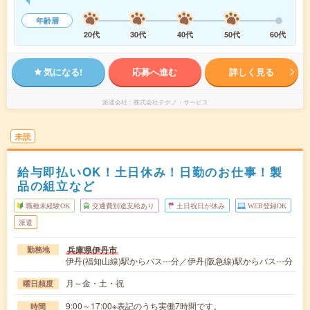
年齢層
20代
30代
40代
50代
60代
気になる!
応募へ進む
詳しく見る
派遣会社
株式会社テクノ・サービス
未読
給与即払いOK！土日休み！日勤のお仕事！製
品の組立など
職種未経験OK
交通費別途支給あり
土日祝日が休み
WEB登録OK
派遣
兵庫県伊丹市
勤務地
伊丹(福知山線)駅からバス---分／伊丹(阪急線)駅からバス---分
月～金・土・祝
曜日頻度
9:00～17:00※表記のうち実働7時間です。
時間