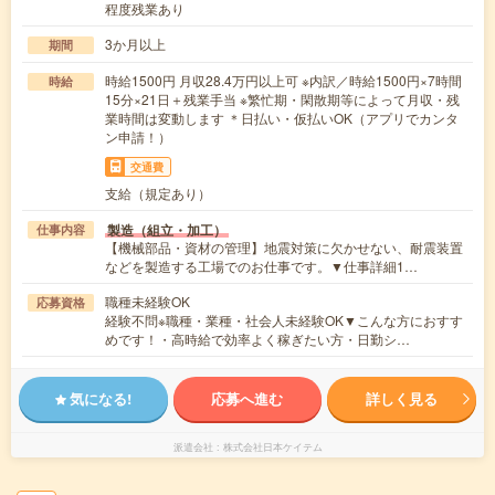
程度残業あり
3か月以上
期間
時給1500円 月収28.4万円以上可 ※内訳／時給1500円×7時間
時給
15分×21日＋残業手当 ※繁忙期・閑散期等によって月収・残
業時間は変動します ＊日払い・仮払いOK（アプリでカンタ
ン申請！）
交通費
支給（規定あり）
製造（組立・加工）
仕事内容
【機械部品・資材の管理】地震対策に欠かせない、耐震装置
などを製造する工場でのお仕事です。▼仕事詳細1…
職種未経験OK
応募資格
経験不問※職種・業種・社会人未経験OK▼こんな方におすす
めです！・高時給で効率よく稼ぎたい方・日勤シ…
気になる!
応募へ進む
詳しく見る
派遣会社
株式会社日本ケイテム