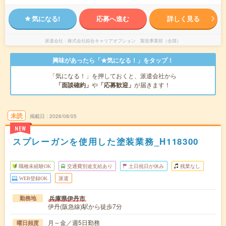
気になる!
応募へ進む
詳しく見る
派遣会社
株式会社綜合キャリアオプション 製造事業部（全国）
興味があったら「★気になる！」をタップ！
「気になる！」を押しておくと、派遣会社から
「面談確約」
や
「応募歓迎」
が届きます！
未読
掲載日
2026/08/05
NEW
スプレーガンを使用した塗装業務_H118300
職種未経験OK
交通費別途支給あり
土日祝日が休み
残業なし
WEB登録OK
派遣
兵庫県伊丹市
勤務地
伊丹(阪急線)駅から徒歩7分
月～金／週5日勤務
曜日頻度