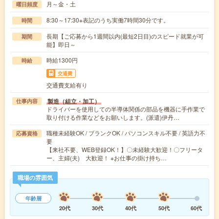
月～金・土
曜日頻度
8:30～17:30※表記のうち実働7時間30分です。
時間
長期【ご応募から1週間以内(最短2日目)のスピード就業が可
期間
能】即日～
時給1300円
時給
交通費
交通費支給有り
製造（組立・加工）
仕事内容
ドライバーを使用しての半導体関係の部品を機器に手作業で
取り付ける作業などをお願いします。(派遣)伊丹…
職種未経験OK / ブランクOK / パソコンスキル不要 / 英語力不
応募資格
要
【来社不要、WEB登録OK！】〇未経験大歓迎！〇フリータ
ー、主婦(夫) 大歓迎！ ※お仕事の掛け持ち…
職場の雰囲気
年齢層
20代
30代
40代
50代
60代