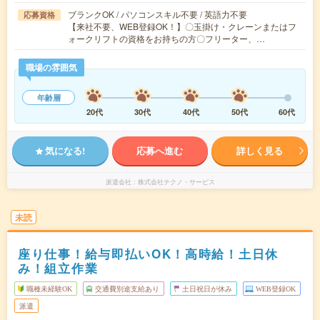
ブランクOK / パソコンスキル不要 / 英語力不要
応募資格
【来社不要、WEB登録OK！】〇玉掛け・クレーンまたはフ
ォークリフトの資格をお持ちの方〇フリーター、…
職場の雰囲気
年齢層
20代
30代
40代
50代
60代
気になる!
応募へ進む
詳しく見る
派遣会社
株式会社テクノ・サービス
未読
座り仕事！給与即払いOK！高時給！土日休
み！組立作業
職種未経験OK
交通費別途支給あり
土日祝日が休み
WEB登録OK
派遣