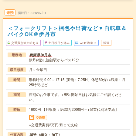
未読
掲載日
2026/07/24
＜フォークリフト＞梱包や出荷など▼自転車＆
バイクOK＠伊丹市
交通費別途支給あり
土日祝日が休み
WEB登録OK
派遣
兵庫県伊丹市
勤務地
伊丹(福知山線)駅からバス12分
月～金曜日
曜日頻度
勤務時間 9:00～17:15 (実働：7.25H、休憩60分) ※残業：月
時間
25時間ほど
長期のお仕事です。<BR>開始日はお気軽にご相談くださ
期間
い。
1600円 【月収例：約23万2000円～+残業代別途支給】
時給
交通費
※交通費実費3万円/月まで支給
製造（組立・加工）
仕事内容