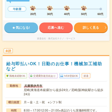
年齢層
20代
30代
40代
50代
60代
気になる!
応募へ進む
詳しく見る
派遣会社
株式会社テクノ・サービス
未読
給与即払いOK！日勤のお仕事！機械加工補助
など
職種未経験OK
交通費別途支給あり
WEB登録OK
派遣
兵庫県伊丹市
勤務地
尼崎(東海道本線)駅から徒歩24分／尼崎(阪神線)駅から徒歩
24分
月～金・土・祝 ※シフト制
曜日頻度
8:00～17:0012:00～21:00※表記のうち実働8時間です。
時間