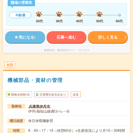
職場の雰囲気
年齢層
20代
30代
40代
50代
60代
気になる!
応募へ進む
詳しく見る
派遣会社
株式会社テクノ・サービス
未読
機械部品・資材の管理
職種未経験OK
交通費別途支給あり
派遣
兵庫県伊丹市
勤務地
伊丹(福知山線)駅から---分
休日休暇欄参照
曜日頻度
9：00～17：15（休憩60分）※生産状況により月10～30時間
時間