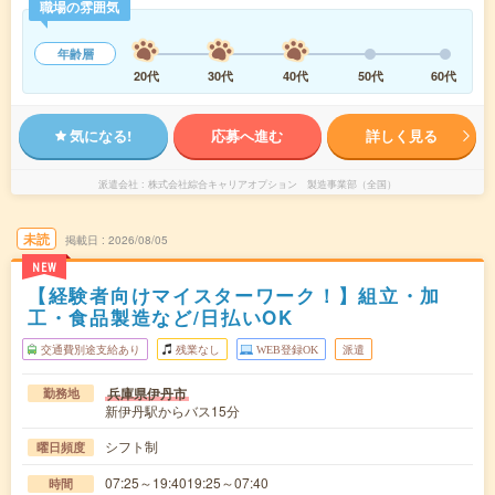
職場の雰囲気
年齢層
20代
30代
40代
50代
60代
気になる!
応募へ進む
詳しく見る
派遣会社
株式会社綜合キャリアオプション 製造事業部（全国）
未読
掲載日
2026/08/05
NEW
【経験者向けマイスターワーク！】組立・加
工・食品製造など/日払いOK
交通費別途支給あり
残業なし
WEB登録OK
派遣
兵庫県伊丹市
勤務地
新伊丹駅からバス15分
シフト制
曜日頻度
07:25～19:4019:25～07:40
時間