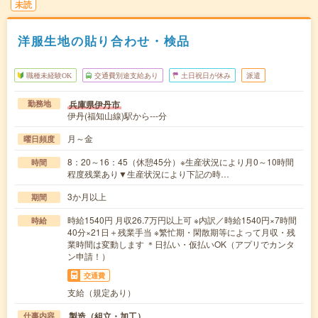
未読
洋服生地の貼り合わせ・検品
職種未経験OK
交通費別途支給あり
土日祝日が休み
派遣
兵庫県伊丹市
勤務地
伊丹(福知山線)駅から---分
月～金
曜日頻度
8：20～16：45（休憩45分）※生産状況により月0～10時間
時間
程度残業あり▼生産状況により下記の時…
3か月以上
期間
時給1540円 月収26.7万円以上可 ※内訳／時給1540円×7時間
時給
40分×21日＋残業手当 ※繁忙期・閑散期等によって月収・残
業時間は変動します ＊日払い・仮払いOK（アプリでカンタ
ン申請！）
交通費
支給（規定あり）
製造（組立・加工）
仕事内容