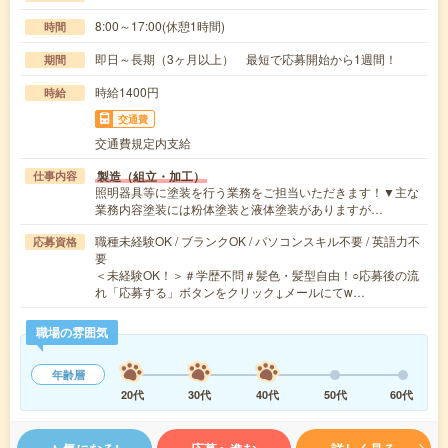
8:00～17:00(休憩1時間)
時間
即日～長期（3ヶ月以上） 最短で応募開始から1週間！
期間
時給1400円
時給
交通費
交通費規定内支給
製造（組立・加工）
仕事内容
照明器具等に塗装を行う業務をご担当いただきます！▼主な
業務内容塗装には粉体塗装と液体塗装がありますが…
職種未経験OK / ブランクOK / パソコンスキル不要 / 英語力不
応募資格
要
＜未経験OK！＞＃学歴不問＃髪色・髪型自由！○応募後の流
れ「応募する」ボタンをクリック↓メールにてw…
職場の雰囲気
年齢層
20代
30代
40代
50代
60代