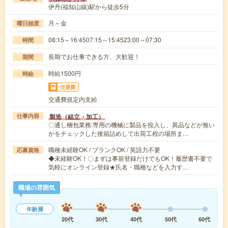
伊丹(福知山線)駅から徒歩5分
月～金
曜日頻度
08:15～16:4507:15～15:4523:00～07:30
時間
長期でお仕事できる方、大歓迎！
期間
時給1500円
時給
交通費
交通費規定内支給
製造（組立・加工）
仕事内容
〇通し梱包業務:専用の機械に製品を投入し、異品などが無い
かをチェックした後箱詰めして出荷工程の場所ま…
職種未経験OK / ブランクOK / 英語力不要
応募資格
◆未経験OK！〇まずは事前登録だけでもOK！履歴書不要で
気軽にオンライン登録★氏名・職種などを入力す…
職場の雰囲気
年齢層
20代
30代
40代
50代
60代