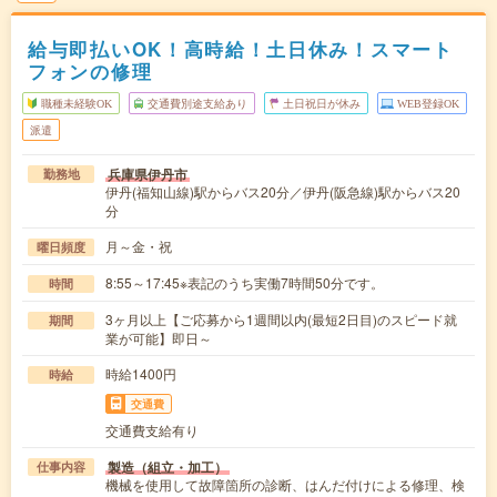
給与即払いOK！高時給！土日休み！スマート
フォンの修理
職種未経験OK
交通費別途支給あり
土日祝日が休み
WEB登録OK
派遣
兵庫県伊丹市
勤務地
伊丹(福知山線)駅からバス20分／伊丹(阪急線)駅からバス20
分
月～金・祝
曜日頻度
8:55～17:45※表記のうち実働7時間50分です。
時間
3ヶ月以上【ご応募から1週間以内(最短2日目)のスピード就
期間
業が可能】即日～
時給1400円
時給
交通費
交通費支給有り
製造（組立・加工）
仕事内容
機械を使用して故障箇所の診断、はんだ付けによる修理、検