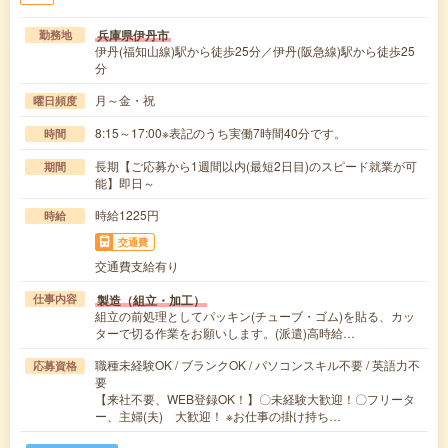
兵庫県伊丹市
勤務地
伊丹(福知山線)駅から徒歩25分／伊丹(阪急線)駅から徒歩25
分
月～金・祝
曜日頻度
8:15～17:00※表記のうち実働7時間40分です。
時間
長期【ご応募から1週間以内(最短2日目)のスピード就業が可
期間
能】即日～
時給1225円
時給
交通費
交通費支給有り
製造（組立・加工）
仕事内容
組立の前処理としてパッキン(チューブ・ゴム)を貼る、カッ
ターで切る作業をお願いします。(派遣)高時給…
職種未経験OK / ブランクOK / パソコンスキル不要 / 英語力不
応募資格
要
【来社不要、WEB登録OK！】〇未経験大歓迎！〇フリータ
ー、主婦(夫) 大歓迎！ ※お仕事の掛け持ち…