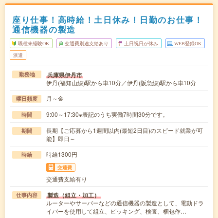
座り仕事！高時給！土日休み！日勤のお仕事！
通信機器の製造
職種未経験OK
交通費別途支給あり
土日祝日が休み
WEB登録OK
派遣
兵庫県伊丹市
勤務地
伊丹(福知山線)駅から車10分／伊丹(阪急線)駅から車10分
月～金
曜日頻度
9:00～17:30※表記のうち実働7時間30分です。
時間
長期【ご応募から1週間以内(最短2日目)のスピード就業が可
期間
能】即日～
時給1300円
時給
交通費
交通費支給有り
製造（組立・加工）
仕事内容
ルーターやサーバーなどの通信機器の製造として、電動ドラ
イバーを使用して組立、ピッキング、検査、梱包作…