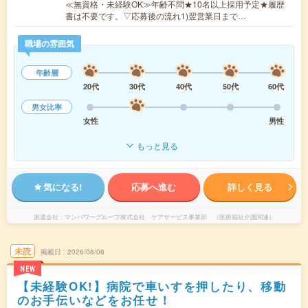
≪無資格・未経験OK≫年齢不問★10名以上採用予定★履歴
書は不要です。▽応募後の流れ1)翌営業日まで…
職場の雰囲気
年齢層
20代
30代
40代
50代
60代
男女比率
女性
男性
もっと見る
気になる!
応募へ進む
詳しく見る
派遣会社
マンパワーグループ株式会社 ケアサービス事業部 （医療福祉介護関連）
未読
掲載日
2026/08/06
NEW
【未経験OK!】病院で車いすを押したり、移動
のお手伝いなどをお任せ！