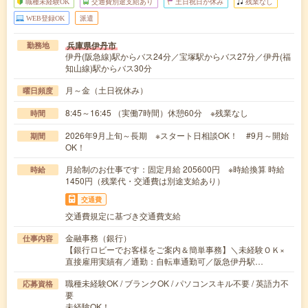
職種未経験OK
交通費別途支給あり
土日祝日が休み
残業なし
WEB登録OK
派遣
兵庫県伊丹市
勤務地
伊丹(阪急線)駅からバス24分／宝塚駅からバス27分／伊丹(福
知山線)駅からバス30分
月～金（土日祝休み）
曜日頻度
8:45～16:45 （実働7時間）休憩60分 ※残業なし
時間
2026年9月上旬～長期 ※スタート日相談OK！ #9月～開始
期間
OK！
月給制のお仕事です：固定月給 205600円 ※時給換算 時給
時給
1450円（残業代・交通費は別途支給あり）
交通費
交通費規定に基づき交通費支給
金融事務（銀行）
仕事内容
【銀行ロビーでお客様をご案内＆簡単事務】＼未経験ＯＫ×
直接雇用実績有／通勤：自転車通勤可／阪急伊丹駅…
職種未経験OK / ブランクOK / パソコンスキル不要 / 英語力不
応募資格
要
未経験OK！