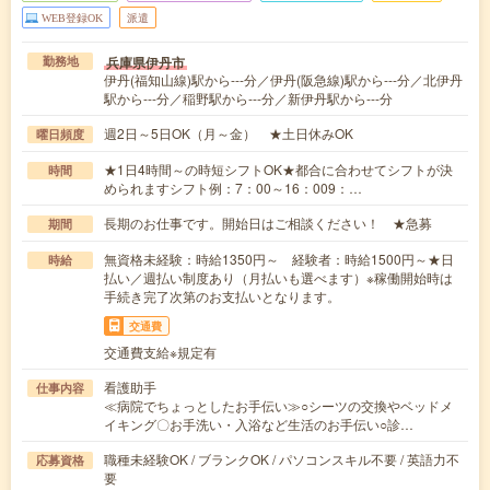
WEB登録OK
派遣
兵庫県伊丹市
勤務地
伊丹(福知山線)駅から---分／伊丹(阪急線)駅から---分／北伊丹
駅から---分／稲野駅から---分／新伊丹駅から---分
週2日～5日OK（月～金） ★土日休みOK
曜日頻度
★1日4時間～の時短シフトOK★都合に合わせてシフトが決
時間
められますシフト例：7：00～16：009：…
長期のお仕事です。開始日はご相談ください！ ★急募
期間
無資格未経験：時給1350円～ 経験者：時給1500円～★日
時給
払い／週払い制度あり（月払いも選べます）※稼働開始時は
手続き完了次第のお支払いとなります。
交通費
交通費支給※規定有
看護助手
仕事内容
≪病院でちょっとしたお手伝い≫○シーツの交換やベッドメ
イキング〇お手洗い・入浴など生活のお手伝い○診…
職種未経験OK / ブランクOK / パソコンスキル不要 / 英語力不
応募資格
要