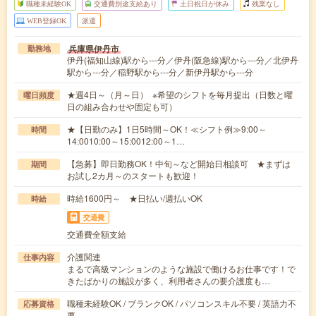
職種未経験OK
交通費別途支給あり
土日祝日が休み
残業なし
WEB登録OK
派遣
兵庫県伊丹市
勤務地
伊丹(福知山線)駅から---分／伊丹(阪急線)駅から---分／北伊丹
駅から---分／稲野駅から---分／新伊丹駅から---分
★週4日～（月～日） ※希望のシフトを毎月提出（日数と曜
曜日頻度
日の組み合わせや固定も可）
★【日勤のみ】1日5時間～OK！≪シフト例≫9:00～
時間
14:0010:00～15:0012:00～1…
【急募】即日勤務OK！中旬～など開始日相談可 ★まずは
期間
お試し2カ月～のスタートも歓迎！
時給1600円～ ★日払い/週払いOK
時給
交通費
交通費全額支給
介護関連
仕事内容
まるで高級マンションのような施設で働けるお仕事です！で
きたばかりの施設が多く、利用者さんの要介護度も…
職種未経験OK / ブランクOK / パソコンスキル不要 / 英語力不
応募資格
要