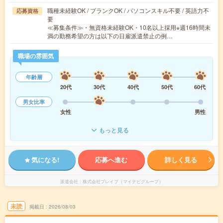
職種未経験OK / ブランクOK / パソコンスキル不要 / 英語力不
応募資格
要
≪募集条件≫・無資格未経験OK・10名以上採用※週16時間未
満の勤務希望の方は以下の日雇派遣禁止の例…
職場の雰囲気
年齢層
20代
30代
40代
50代
60代
男女比率
女性
男性
もっと見る
気になる!
応募へ進む
詳しく見る
派遣会社
株式会社ブレイブ（マイナビグループ）
未読
掲載日
2026/08/03