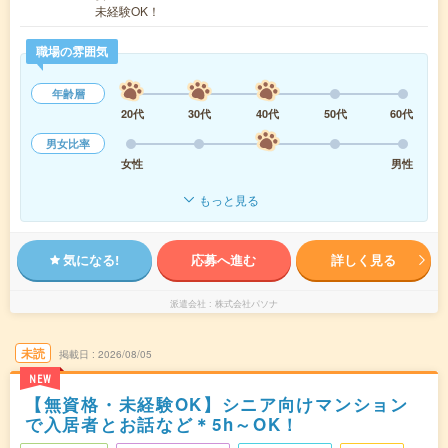
未経験OK！
職場の雰囲気
年齢層
20代
30代
40代
50代
60代
男女比率
女性
男性
もっと見る
気になる!
応募へ進む
詳しく見る
派遣会社
株式会社パソナ
未読
掲載日
2026/08/05
NEW
【無資格・未経験OK】シニア向けマンション
で入居者とお話など＊5h～OK！