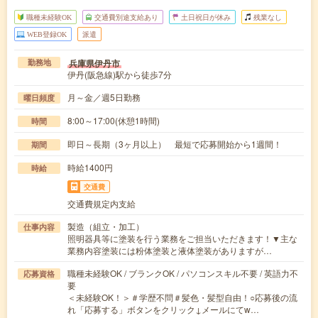
職種未経験OK
交通費別途支給あり
土日祝日が休み
残業なし
WEB登録OK
派遣
兵庫県伊丹市
勤務地
伊丹(阪急線)駅から徒歩7分
月～金／週5日勤務
曜日頻度
8:00～17:00(休憩1時間)
時間
即日～長期（3ヶ月以上） 最短で応募開始から1週間！
期間
時給1400円
時給
交通費
交通費規定内支給
製造（組立・加工）
仕事内容
照明器具等に塗装を行う業務をご担当いただきます！▼主な
業務内容塗装には粉体塗装と液体塗装がありますが…
職種未経験OK / ブランクOK / パソコンスキル不要 / 英語力不
応募資格
要
＜未経験OK！＞＃学歴不問＃髪色・髪型自由！○応募後の流
れ「応募する」ボタンをクリック↓メールにてw…