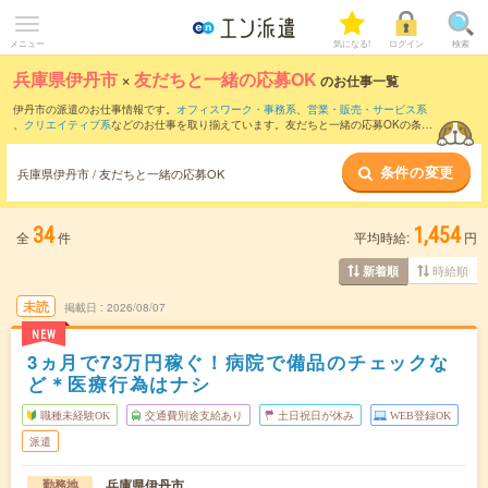
メニュー
気になる!
ログイン
検索
兵庫県伊丹市
×
友だちと一緒の応募OK
のお仕事一覧
伊丹市の派遣のお仕事情報です。
オフィスワーク・事務系
、
営業・販売・サービス系
、
クリエイティブ系
などのお仕事を取り揃えています。友だちと一緒の応募OKの条件
の他に、
交通費別途支給あり
、
職種未経験OK
、
週4日勤務
などのこだわり条件も取り
揃えています。
条件の変更
兵庫県伊丹市 / 友だちと一緒の応募OK
34
1,454
全
件
平均時給:
円
時給順
新着順
未読
掲載日
2026/08/07
NEW
3ヵ月で73万円稼ぐ！病院で備品のチェックな
ど＊医療行為はナシ
職種未経験OK
交通費別途支給あり
土日祝日が休み
WEB登録OK
派遣
兵庫県伊丹市
勤務地