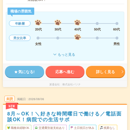
職場の雰囲気
年齢層
20代
30代
40代
50代
60代
男女比率
女性
男性
もっと見る
気になる!
応募へ進む
詳しく見る
派遣会社
株式会社パソナ
未読
掲載日
2026/08/06
NEW
8月～OK！＼好きな時間曜日で働ける／電話面
談OK！病院での生活サポ
職種未経験OK
交通費別途支給あり
土日祝日が休み
残業なし