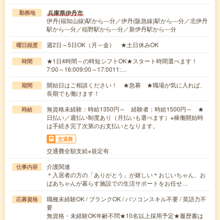
兵庫県伊丹市
勤務地
伊丹(福知山線)駅から---分／伊丹(阪急線)駅から---分／北伊丹
駅から---分／稲野駅から---分／新伊丹駅から---分
週2日～5日OK（月～金） ★土日休みOK
曜日頻度
★1日4時間～の時短シフトOK★スタート時間選べます！
時間
7:00～16:009:00～17:0011:…
開始日はご相談ください！ ★急募 ★職場が気に入れば、
期間
長期でも働けます！
無資格未経験：時給1350円～ 経験者：時給1500円～ ★
時給
日払い／週払い制度あり（月払いも選べます）※稼働開始時
は手続き完了次第のお支払いとなります。
交通費
交通費全額支給※規定有
介護関連
仕事内容
＊入居者の方の「ありがとう」が嬉しい＊おじいちゃん、お
ばあちゃんが暮らす施設での生活サポートをお任せ…
職種未経験OK / ブランクOK / パソコンスキル不要 / 英語力不
応募資格
要
無資格・未経験OK年齢不問★10名以上採用予定★履歴書は