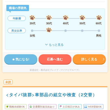
職場の雰囲気
年齢層
20代
30代
40代
50代
60代
男女比率
女性
男性
もっと見る
気になる!
応募へ進む
詳しく見る
派遣会社
株式会社ブレイブ（マイナビグループ）
未読
<タイパ抜群>車部品の組立や検査（2交替）
職種未経験OK
交通費別途支給あり
土日祝日が休み
WEB登録OK