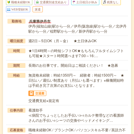
職種未経験OK
交通費別途支給あり
土日祝日が休み
残業なし
WEB登録OK
派遣
兵庫県伊丹市
勤務地
伊丹(福知山線)駅から---分／伊丹(阪急線)駅から---分／北伊丹
駅から---分／稲野駅から---分／新伊丹駅から---分
週2日～5日OK（月～金） ★土日休みOK
曜日頻度
★1日4時間～の時短シフトOK★もちろんフルタイムシフト
時間
も可能★スタート時間選べます7:00～16:…
長期のお仕事です。開始日はご相談ください！ ★急募
期間
無資格未経験：時給1350円～ 経験者：時給1500円～ ★
時給
日払い／週払い制度あり（月払いも選べます）※稼働開始時
は手続き完了次第のお支払いとなります。
交通費
交通費支給※規定有
看護助手
仕事内容
≪病院でちょっとしたお手伝い≫○カルテ整理などの看護師
さんのお手伝い○シーツの交換やベッドメイキング…
職種未経験OK / ブランクOK / パソコンスキル不要 / 英語力不
応募資格