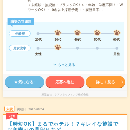
＜未経験・無資格・ブランクOK！＞・年齢、学歴不問！・W
ワークOK！・10名以上採用予定！・履歴書不…
職場の雰囲気
年齢層
20代
30代
40代
50代
60代
男女比率
女性
男性
もっと見る
気になる!
応募へ進む
詳しく見る
派遣会社
ケアスタッフィング株式会社
未読
掲載日
2026/08/04
NEW
【時短OK】まるでホテル！？キレイな施設で
お年寄りの見守りなど