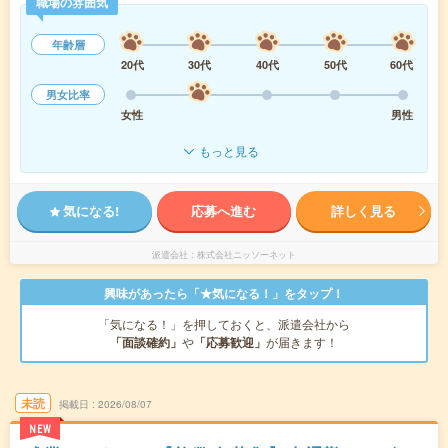
職場の雰囲気
年齢層
20代
30代
40代
50代
60代
男女比率
女性
男性
もっと見る
気になる!
応募へ進む
詳しく見る
派遣会社
株式会社ニッソーネット
興味があったら「★気になる！」をタップ！
「気になる！」を押しておくと、派遣会社から
「面談確約」
や
「応募歓迎」
が届きます！
未読
掲載日
2026/08/07
NEW