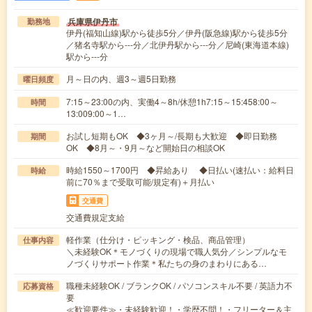
兵庫県伊丹市
勤務地
伊丹(福知山線)駅から徒歩5分／伊丹(阪急線)駅から徒歩5分
／猪名寺駅から---分／北伊丹駅から---分／尼崎(東海道本線)
駅から---分
月～日の内、週3～週5日勤務
曜日頻度
7:15～23:00の内、実働4～8h/休憩1h7:15～15:458:00～
時間
13:009:00～1…
お試し短期もOK ◆3ヶ月～/長期も大歓迎 ◆即日勤務
期間
OK ◆8月～・9月～など開始日の相談OK
時給1550～1700円 ◆昇給あり ◆日払い(速払い：給料日
時給
前に70％まで受取可能/規定有)＋月払い
交通費
交通費規定支給
軽作業（仕分け・ピッキング・検品、商品管理）
仕事内容
＼未経験OK＊モノづくりの現場で職人気分／シンプルなモ
ノづくりサポート作業＊私たちの身のまわりにある…
職種未経験OK / ブランクOK / パソコンスキル不要 / 英語力不
応募資格
要
≪歓迎要件≫・未経験歓迎！・学歴不問！・フリーター＆主