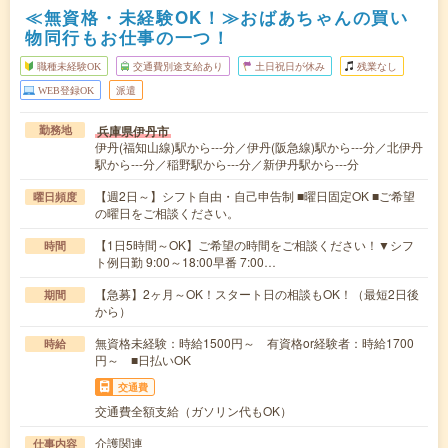
≪無資格・未経験OK！≫おばあちゃんの買い
物同行もお仕事の一つ！
職種未経験OK
交通費別途支給あり
土日祝日が休み
残業なし
WEB登録OK
派遣
兵庫県伊丹市
勤務地
伊丹(福知山線)駅から---分／伊丹(阪急線)駅から---分／北伊丹
駅から---分／稲野駅から---分／新伊丹駅から---分
【週2日～】シフト自由・自己申告制 ■曜日固定OK ■ご希望
曜日頻度
の曜日をご相談ください。
【1日5時間～OK】ご希望の時間をご相談ください！▼シフ
時間
ト例日勤 9:00～18:00早番 7:00…
【急募】2ヶ月～OK！スタート日の相談もOK！（最短2日後
期間
から）
無資格未経験：時給1500円～ 有資格or経験者：時給1700
時給
円～ ■日払いOK
交通費
交通費全額支給（ガソリン代もOK）
介護関連
仕事内容