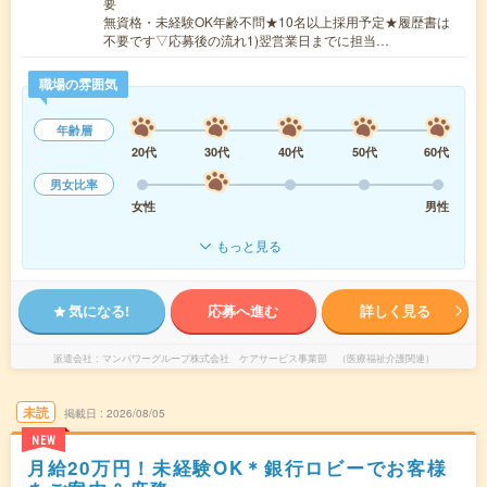
要
無資格・未経験OK年齢不問★10名以上採用予定★履歴書は
不要です▽応募後の流れ1)翌営業日までに担当…
職場の雰囲気
年齢層
20代
30代
40代
50代
60代
男女比率
女性
男性
もっと見る
気になる!
応募へ進む
詳しく見る
派遣会社
マンパワーグループ株式会社 ケアサービス事業部 （医療福祉介護関連）
未読
掲載日
2026/08/05
NEW
月給20万円！未経験OK＊銀行ロビーでお客様