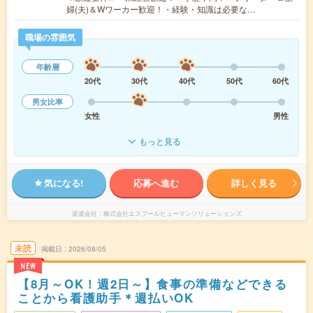
婦(夫)＆Wワーカー歓迎！・経験・知識は必要な…
職場の雰囲気
年齢層
20代
30代
40代
50代
60代
男女比率
女性
男性
もっと見る
気になる!
応募へ進む
詳しく見る
派遣会社
株式会社エスプールヒューマンソリューションズ
未読
掲載日
2026/08/05
NEW
【8月～OK！週2日～】食事の準備などできる
ことから看護助手＊週払いOK