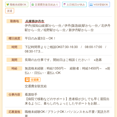
職種未経験OK
交通費別途支給あり
土日祝日が休み
WEB登録OK
派遣
兵庫県伊丹市
勤務地
伊丹(福知山線)駅から---分／伊丹(阪急線)駅から---分／北伊丹
駅から---分／稲野駅から---分／新伊丹駅から---分
平日のみ週3日～OK！
曜日頻度
下記時間帯よりご相談OK07:30-16:30 / 08:00-17:00 /
時間
08:30-17:3…
長期のお仕事です。開始日はご相談ください！ ※急募
期間
無資格未経験：時給1350円～ 経験者：時給1450円～ ※前
時給
払い・日払い・週払いOK
交通費
交通費全額支給
看護助手
仕事内容
【病院で移動などのサポート】患者様が少しでも早く退院出
来るように、暮らしのちょっとしたサポートをお願…
職種未経験OK / ブランクOK / パソコンスキル不要 / 英語力不
応募資格
要