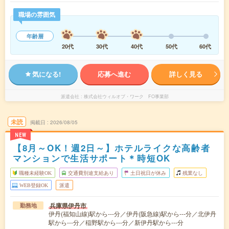
職場の雰囲気
年齢層
20代
30代
40代
50代
60代
気になる!
応募へ進む
詳しく見る
派遣会社
株式会社ウィルオブ・ワーク FO事業部
未読
掲載日
2026/08/05
NEW
【8月～OK！週2日～】ホテルライクな高齢者
マンションで生活サポート＊時短OK
職種未経験OK
交通費別途支給あり
土日祝日が休み
残業なし
WEB登録OK
派遣
兵庫県伊丹市
勤務地
伊丹(福知山線)駅から---分／伊丹(阪急線)駅から---分／北伊丹
駅から---分／稲野駅から---分／新伊丹駅から---分