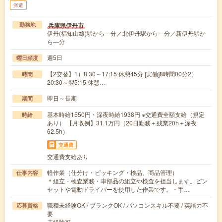
派遣
兵庫県伊丹市
勤務地
伊丹(福知山線)駅から---分／北伊丹駅から---分／新伊丹駅か
ら---分
週5日
曜日頻度
【2交替】1）8:30～17:15 休憩45分 [実働]8時間00分2）
時間
20:30～翌5:15 休憩…
即日～長期
期間
基本時給1550円・深夜時給1938円 ※交通費全額支給（規定
時給
あり） 【月収例】31.1万円（20日勤務＋残業20h＋深夜
62.5h）
交通費
交通費支給あり
軽作業（仕分け・ピッキング・検品、商品管理）
仕事内容
＊組立・検査業務・車部品の組立や検査を担当します。ピン
セットや電動ドライバーを使用した作業です。・手…
職種未経験OK / ブランクOK / パソコンスキル不要 / 英語力不
応募資格
要
未経験可