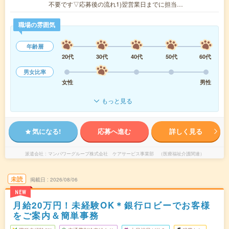
不要です▽応募後の流れ1)翌営業日までに担当…
職場の雰囲気
年齢層
20代
30代
40代
50代
60代
男女比率
女性
男性
もっと見る
気になる!
応募へ進む
詳しく見る
派遣会社
マンパワーグループ株式会社 ケアサービス事業部 （医療福祉介護関連）
未読
掲載日
2026/08/06
NEW
月給20万円！未経験OK＊銀行ロビーでお客様
をご案内＆簡単事務