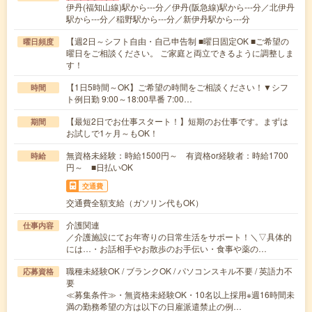
伊丹(福知山線)駅から---分／伊丹(阪急線)駅から---分／北伊丹
駅から---分／稲野駅から---分／新伊丹駅から---分
【週2日～シフト自由・自己申告制 ■曜日固定OK ■ご希望の
曜日頻度
曜日をご相談ください。 ご家庭と両立できるように調整しま
す！
【1日5時間～OK】ご希望の時間をご相談ください！▼シフ
時間
ト例日勤 9:00～18:00早番 7:00…
【最短2日でお仕事スタート！】短期のお仕事です。まずは
期間
お試しで1ヶ月～もOK！
無資格未経験：時給1500円～ 有資格or経験者：時給1700
時給
円～ ■日払いOK
交通費
交通費全額支給（ガソリン代もOK）
介護関連
仕事内容
／介護施設にてお年寄りの日常生活をサポート！＼▽具体的
には…・お話相手やお散歩のお手伝い・食事や薬の…
職種未経験OK / ブランクOK / パソコンスキル不要 / 英語力不
応募資格
要
≪募集条件≫・無資格未経験OK・10名以上採用※週16時間未
満の勤務希望の方は以下の日雇派遣禁止の例…