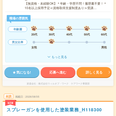
【無資格・未経験OK】＊年齢・学歴不問！履歴書不要！＊
10名以上採用予定≪資格取得支援制度あり≫受講…
職場の雰囲気
年齢層
20代
30代
40代
50代
60代
男女比率
女性
男性
もっと見る
気になる!
応募へ進む
詳しく見る
派遣会社
株式会社ウィルオブ・ワーク ケアワーク事業部
未読
掲載日
2026/08/05
NEW
スプレーガンを使用した塗装業務_H118300