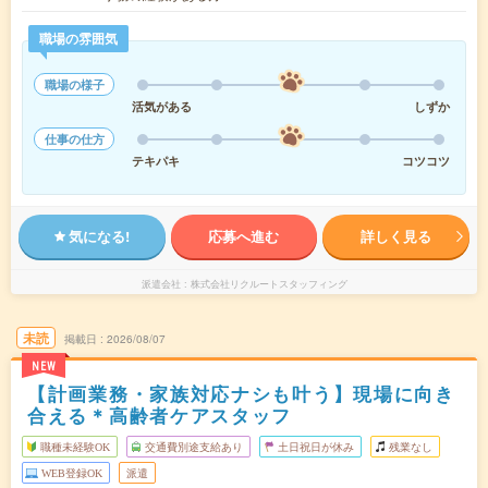
職場の雰囲気
職場の様子
活気がある
しずか
仕事の仕方
テキパキ
コツコツ
気になる!
応募へ進む
詳しく見る
派遣会社
株式会社リクルートスタッフィング
未読
掲載日
2026/08/07
NEW
【計画業務・家族対応ナシも叶う】現場に向き
合える＊高齢者ケアスタッフ
職種未経験OK
交通費別途支給あり
土日祝日が休み
残業なし
WEB登録OK
派遣