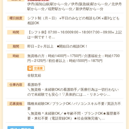
伊丹(福知山線)駅から---分／伊丹(阪急線)駅から---分／北伊丹
駅から---分／稲野駅から---分／新伊丹駅から---分
シフト制（月～日） ※平日のみなどの相談もOK ※週3なども
曜日頻度
相談OK
【シフト例】07:00～16:0009:00～18:0017:00～09:00※ 上記
時間
は一例です！そ…
即日～2ヶ月以上 ■開始日の相談OK！
期間
無資格の方：時給1400円～1750円 / 介護福祉士：時給1700
時給
円～2125円 / 初任者以上：時給1500円～1875円
交通費
全額支給
看護助手
仕事内容
＼無資格・未経験OKの看護助手／医療行為は一切行わない
ので未経験でも安心！▽具体的には…・リネンやシ…
職種未経験OK / ブランクOK / パソコンスキル不要 / 英語力不
応募資格
要
＼無資格＊未経験OK／★年齢不問・ブランクOK★履歴書不
要・来社不要（電話登録OK）★社会保険完備＼…