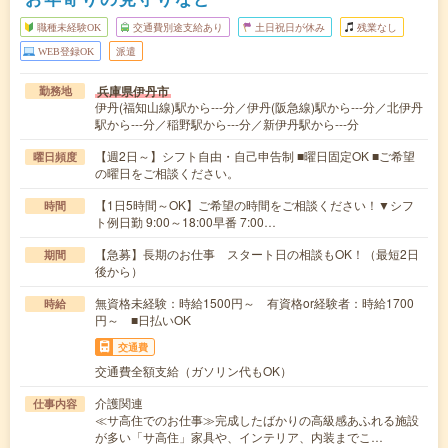
職種未経験OK
交通費別途支給あり
土日祝日が休み
残業なし
WEB登録OK
派遣
兵庫県伊丹市
勤務地
伊丹(福知山線)駅から---分／伊丹(阪急線)駅から---分／北伊丹
駅から---分／稲野駅から---分／新伊丹駅から---分
【週2日～】シフト自由・自己申告制 ■曜日固定OK ■ご希望
曜日頻度
の曜日をご相談ください。
【1日5時間～OK】ご希望の時間をご相談ください！▼シフ
時間
ト例日勤 9:00～18:00早番 7:00…
【急募】長期のお仕事 スタート日の相談もOK！（最短2日
期間
後から）
無資格未経験：時給1500円～ 有資格or経験者：時給1700
時給
円～ ■日払いOK
交通費
交通費全額支給（ガソリン代もOK）
介護関連
仕事内容
≪サ高住でのお仕事≫完成したばかりの高級感あふれる施設
が多い「サ高住」家具や、インテリア、内装までこ…