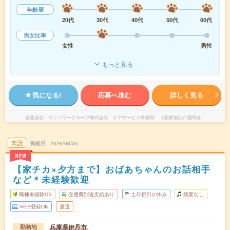
年齢層
20代
30代
40代
50代
60代
男女比率
女性
男性
もっと見る
気になる!
応募へ進む
詳しく見る
派遣会社
マンパワーグループ株式会社 ケアサービス事業部 （医療福祉介護関連）
未読
掲載日
2026/08/05
NEW
【家チカ×夕方まで】おばあちゃんのお話相手
など＊未経験歓迎
職種未経験OK
交通費別途支給あり
土日祝日が休み
残業なし
WEB登録OK
派遣
兵庫県伊丹市
勤務地