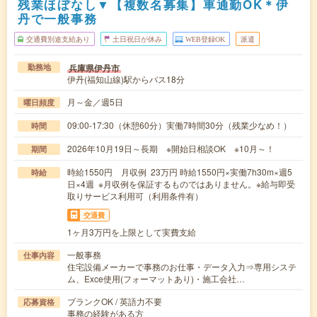
残業ほぼなし▼【複数名募集】車通勤OK＊伊
丹で一般事務
交通費別途支給あり
土日祝日が休み
WEB登録OK
派遣
兵庫県伊丹市
勤務地
伊丹(福知山線)駅からバス18分
月～金／週5日
曜日頻度
09:00-17:30（休憩60分）実働7時間30分（残業少なめ！）
時間
2026年10月19日～長期 ※開始日相談OK ※10月～！
期間
時給1550円 月収例 23万円 時給1550円×実働7h30m×週5
時給
日×4週 ※月収例を保証するものではありません。※給与即受
取りサービス利用可（利用条件有）
交通費
1ヶ月3万円を上限として実費支給
一般事務
仕事内容
住宅設備メーカーで事務のお仕事・データ入力⇒専用システ
ム、Exce使用(フォーマットあり)・施工会社…
ブランクOK / 英語力不要
応募資格
事務の経験がある方