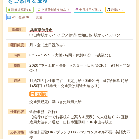
をご案内＆庶務
職種未経験OK
交通費別途支給あり
土日祝日が休み
残業なし
WEB登録OK
派遣
兵庫県伊丹市
勤務地
中山寺駅からバス9分／伊丹(福知山線)駅からバス27分
月～金（土日祝休み）
曜日頻度
8:45～16:45 （実働7時間）休憩60分 ※残業なし
時間
2026年9月上旬～長期 ※スタート日相談OK！ #9月～開始
期間
OK！
月給制のお仕事です：固定月給 205600円 ※時給換算 時給
時給
1450円（残業代・交通費は別途支給あり）
交通費
交通費規定に基づき交通費支給
金融事務（銀行）
仕事内容
【銀行ロビーでお客様をご案内＆庶務】＼未経験ＯＫ×直接
雇用実績有／通勤：自転車通勤可／JR中山寺駅よ…
職種未経験OK / ブランクOK / パソコンスキル不要 / 英語力不
応募資格
要