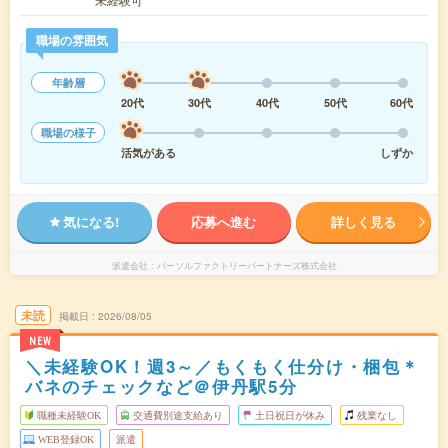
職場の雰囲気
年齢層
20代
30代
40代
50代
60代
職場の様子
活気がある
しずか
気になる!
応募へ進む
詳しく見る
派遣会社
パーソルファクトリーパートナーズ株式会社
未読
掲載日
2026/08/05
NEW
＼未経験OK！週3～／もくもく仕分け・梱包＊
バネのチェックなど＠伊丹駅5分
職種未経験OK
交通費別途支給あり
土日祝日が休み
残業なし
WEB登録OK
派遣