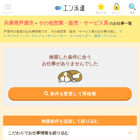
メニュー
気になる!
ログイン
検索
兵庫県芦屋市
×
その他営業・販売・サービス系
のお仕事一覧
芦屋市の派遣のお仕事情報です。その他営業・販売・サービス系のお仕事の他に、
テ
レマーケティング・テレフォンオペレーター・コールセンター
、
販売（アパレル・フ
ァッション・コスメ）
、
営業・企画営業・ラウンダー
などを取り揃えています。さら
に、
短期
・
単発
などの期間や、
職種未経験OK
などのこだわり条件で絞り込んでいただ
けます。
検索した条件に合う
お仕事がありませんでした
条件を変更して再検索
検索条件を追加して絞り込む
こだわり
でお仕事情報を絞り込む