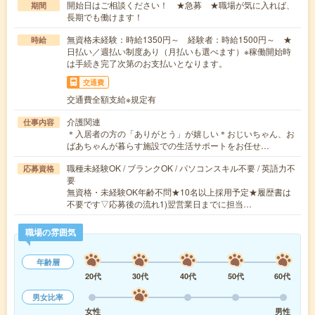
開始日はご相談ください！ ★急募 ★職場が気に入れば、
期間
長期でも働けます！
無資格未経験：時給1350円～ 経験者：時給1500円～ ★
時給
日払い／週払い制度あり（月払いも選べます）※稼働開始時
は手続き完了次第のお支払いとなります。
交通費
交通費全額支給※規定有
介護関連
仕事内容
＊入居者の方の「ありがとう」が嬉しい＊おじいちゃん、お
ばあちゃんが暮らす施設での生活サポートをお任せ…
職種未経験OK / ブランクOK / パソコンスキル不要 / 英語力不
応募資格
要
無資格・未経験OK年齢不問★10名以上採用予定★履歴書は
不要です▽応募後の流れ1)翌営業日までに担当…
職場の雰囲気
年齢層
20代
30代
40代
50代
60代
男女比率
女性
男性