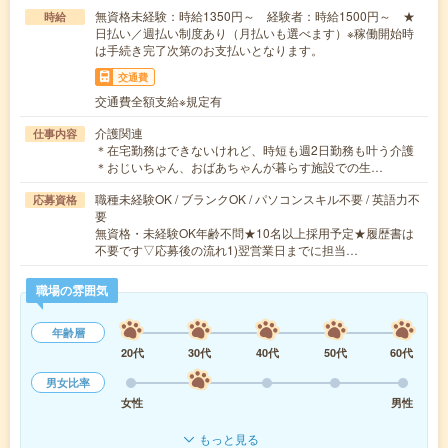
無資格未経験：時給1350円～ 経験者：時給1500円～ ★
時給
日払い／週払い制度あり（月払いも選べます）※稼働開始時
は手続き完了次第のお支払いとなります。
交通費
交通費全額支給※規定有
介護関連
仕事内容
＊在宅勤務はできないけれど、時短も週2日勤務も叶う介護
＊おじいちゃん、おばあちゃんが暮らす施設での生…
職種未経験OK / ブランクOK / パソコンスキル不要 / 英語力不
応募資格
要
無資格・未経験OK年齢不問★10名以上採用予定★履歴書は
不要です▽応募後の流れ1)翌営業日までに担当…
職場の雰囲気
年齢層
20代
30代
40代
50代
60代
男女比率
女性
男性
もっと見る