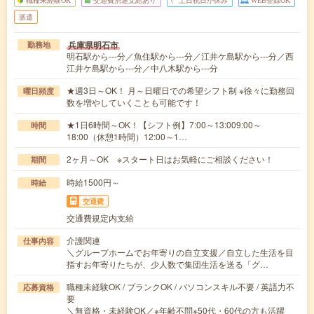
派遣
兵庫県明石市
勤務地
明石駅から---分／魚住駅から---分／江井ケ島駅から---分／西
江井ケ島駅から---分／中八木駅から---分
★週3日～OK！ 月～日曜日での希望シフト制 ※徐々に勤務回
曜日頻度
数を増やしていくことも可能です！
★1日6時間～OK！【シフト例】7:00～13:009:00～
時間
18:00（休憩1時間）12:00～1…
2ヶ月～OK ※スタート日はお気軽にご相談ください！
期間
時給1500円～
時給
交通費
交通費規定内支給
介護関連
仕事内容
＼グループホームでお年寄りの自立支援／自立した生活を目
指すお年寄りたちが、少人数で集団生活を送る「グ…
職種未経験OK / ブランクOK / パソコンスキル不要 / 英語力不
応募資格
要
＼無資格・未経験OK／※年齢不問※50代・60代の方も活躍