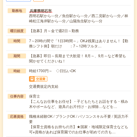
兵庫県明石市
勤務地
西明石駅から---分／魚住駅から---分／西二見駅から---分／林
崎松江海岸駅から---分／山陽魚住駅から---分
【急募】月～金で週2日～勤務
曜日頻度
7～20時の間で「1日3時間～」OK♪残業はありません！【勤
時間
務シフト例】朝だけ ：7～12時フルタ…
【急募】即日～長期まで大歓迎！ 8月～、9月～など希望も
期間
聞かせてくださいね！
時給1700円～ ◇日払いOK
時給
交通費
交通費規定内支給
保育士
仕事内容
【こんなお仕事をお任せ】・子どもたちとお話をする・積み
木やボールなど、遊具のお片付け・お掃除…などを…
職種未経験OK / ブランクOK / パソコンスキル不要 / 英語力不
応募資格
要
【保育士資格をお持ちの方】★国家・地域限定保育士なども
可※資格があれば保育園でのお仕事が初めての方も…