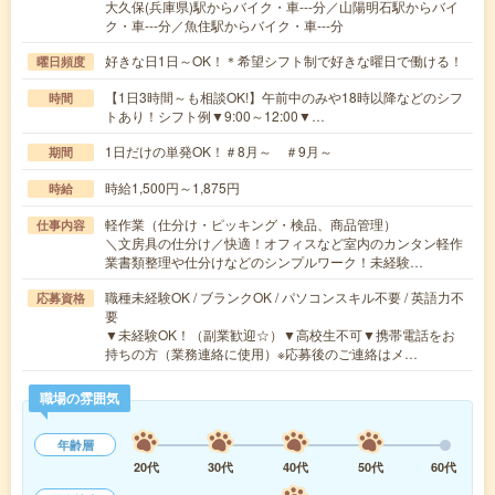
大久保(兵庫県)駅からバイク・車---分／山陽明石駅からバイ
ク・車---分／魚住駅からバイク・車---分
好きな日1日～OK！＊希望シフト制で好きな曜日で働ける！
曜日頻度
【1日3時間～も相談OK!】午前中のみや18時以降などのシフ
時間
トあり！シフト例▼9:00～12:00▼…
1日だけの単発OK！＃8月～ ＃9月～
期間
時給1,500円～1,875円
時給
軽作業（仕分け・ピッキング・検品、商品管理）
仕事内容
＼文房具の仕分け／快適！オフィスなど室内のカンタン軽作
業書類整理や仕分けなどのシンプルワーク！未経験…
職種未経験OK / ブランクOK / パソコンスキル不要 / 英語力不
応募資格
要
▼未経験OK！（副業歓迎☆）▼高校生不可▼携帯電話をお
持ちの方（業務連絡に使用）※応募後のご連絡はメ…
職場の雰囲気
年齢層
20代
30代
40代
50代
60代