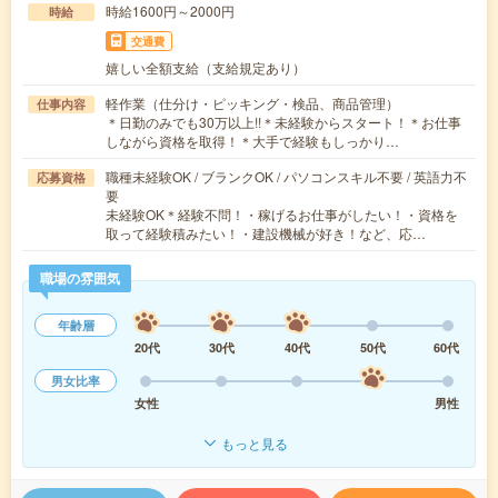
時給1600円～2000円
時給
交通費
嬉しい全額支給（支給規定あり）
軽作業（仕分け・ピッキング・検品、商品管理）
仕事内容
＊日勤のみでも30万以上!!＊未経験からスタート！＊お仕事
しながら資格を取得！＊大手で経験もしっかり…
職種未経験OK / ブランクOK / パソコンスキル不要 / 英語力不
応募資格
要
未経験OK＊経験不問！・稼げるお仕事がしたい！・資格を
取って経験積みたい！・建設機械が好き！など、応…
職場の雰囲気
年齢層
20代
30代
40代
50代
60代
男女比率
女性
男性
もっと見る