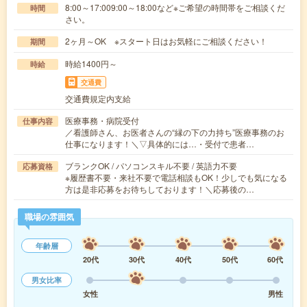
8:00～17:009:00～18:00など※ご希望の時間帯をご相談くだ
時間
さい。
2ヶ月～OK ※スタート日はお気軽にご相談ください！
期間
時給1400円～
時給
交通費
交通費規定内支給
医療事務・病院受付
仕事内容
／看護師さん、お医者さんの“縁の下の力持ち”医療事務のお
仕事になります！＼▽具体的には…・受付で患者…
ブランクOK / パソコンスキル不要 / 英語力不要
応募資格
※履歴書不要・来社不要で電話相談もOK！少しでも気になる
方は是非応募をお待ちしております！＼応募後の…
職場の雰囲気
年齢層
20代
30代
40代
50代
60代
男女比率
女性
男性