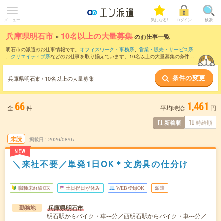
メニュー
気になる!
ログイン
検索
兵庫県明石市
×
10名以上の大量募集
のお仕事一覧
明石市の派遣のお仕事情報です。
オフィスワーク・事務系
、
営業・販売・サービス系
、
クリエイティブ系
などのお仕事を取り揃えています。10名以上の大量募集の条件の
他に、
交通費別途支給あり
、
職種未経験OK
、
友だちと一緒の応募OK
などのこだわり
条件も取り揃えています。
条件の変更
兵庫県明石市 / 10名以上の大量募集
66
1,461
全
件
平均時給:
円
時給順
新着順
未読
掲載日
2026/08/07
NEW
＼来社不要／単発1日OK＊文房具の仕分け
職種未経験OK
土日祝日が休み
WEB登録OK
派遣
兵庫県明石市
勤務地
明石駅からバイク・車---分／西明石駅からバイク・車---分／