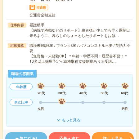
交通費
交通費全額支給
看護助手
仕事内容
【病院で移動などのサポート】患者様が少しでも早く退院出
来るように、暮らしのちょっとしたサポートをお願…
職種未経験OK / ブランクOK / パソコンスキル不要 / 英語力不
応募資格
要
【無資格・未経験OK】＊年齢・学歴不問！履歴書不要！＊
10名以上採用予定≪資格取得支援制度あり≫受講…
職場の雰囲気
年齢層
20代
30代
40代
50代
60代
男女比率
女性
男性
もっと見る
気になる!
応募へ進む
詳しく見る