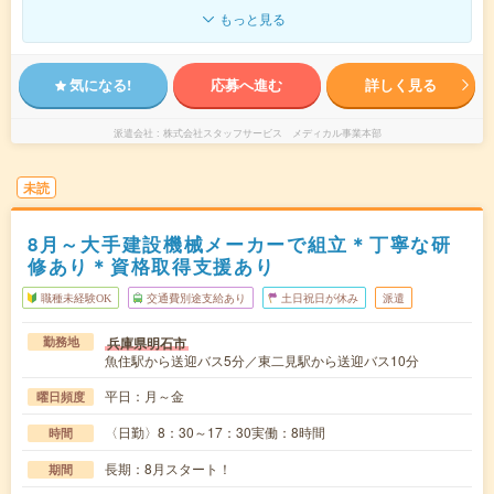
もっと見る
気になる!
応募へ進む
詳しく見る
派遣会社
株式会社スタッフサービス メディカル事業本部
未読
8月～大手建設機械メーカーで組立＊丁寧な研
修あり＊資格取得支援あり
職種未経験OK
交通費別途支給あり
土日祝日が休み
派遣
兵庫県明石市
勤務地
魚住駅から送迎バス5分／東二見駅から送迎バス10分
平日：月～金
曜日頻度
〈日勤〉8：30～17：30実働：8時間
時間
長期：8月スタート！
期間