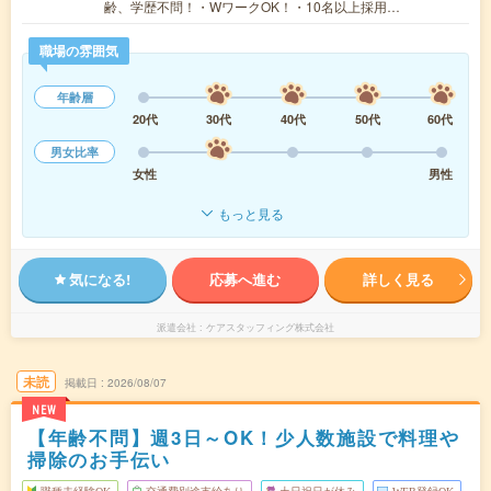
齢、学歴不問！・WワークOK！・10名以上採用…
職場の雰囲気
年齢層
20代
30代
40代
50代
60代
男女比率
女性
男性
もっと見る
気になる!
応募へ進む
詳しく見る
派遣会社
ケアスタッフィング株式会社
未読
掲載日
2026/08/07
NEW
【年齢不問】週3日～OK！少人数施設で料理や
掃除のお手伝い
職種未経験OK
交通費別途支給あり
土日祝日が休み
WEB登録OK