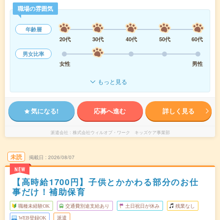
職場の雰囲気
年齢層
20代
30代
40代
50代
60代
男女比率
女性
男性
もっと見る
気になる!
応募へ進む
詳しく見る
派遣会社
株式会社ウィルオブ・ワーク キッズケア事業部
未読
掲載日
2026/08/07
NEW
【高時給1700円】子供とかかわる部分のお仕
事だけ！補助保育
職種未経験OK
交通費別途支給あり
土日祝日が休み
残業なし
WEB登録OK
派遣