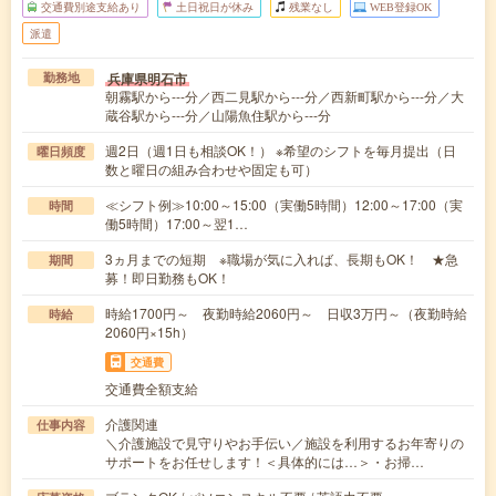
交通費別途支給あり
土日祝日が休み
残業なし
WEB登録OK
派遣
兵庫県明石市
勤務地
朝霧駅から---分／西二見駅から---分／西新町駅から---分／大
蔵谷駅から---分／山陽魚住駅から---分
週2日（週1日も相談OK！） ※希望のシフトを毎月提出（日
曜日頻度
数と曜日の組み合わせや固定も可）
≪シフト例≫10:00～15:00（実働5時間）12:00～17:00（実
時間
働5時間）17:00～翌1…
3ヵ月までの短期 ※職場が気に入れば、長期もOK！ ★急
期間
募！即日勤務もOK！
時給1700円～ 夜勤時給2060円～ 日収3万円～（夜勤時給
時給
2060円×15h）
交通費
交通費全額支給
介護関連
仕事内容
＼介護施設で見守りやお手伝い／施設を利用するお年寄りの
サポートをお任せします！＜具体的には…＞・お掃…