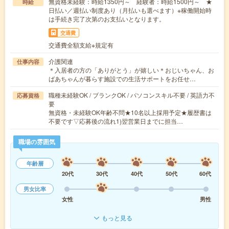
無資格未経験：時給1350円～ 経験者：時給1500円～ ★
時給
日払い／週払い制度あり（月払いも選べます）※稼働開始時
は手続き完了次第のお支払いとなります。
交通費
交通費全額支給※規定有
介護関連
仕事内容
＊入居者の方の「ありがとう」が嬉しい＊おじいちゃん、お
ばあちゃんが暮らす施設での生活サポートをお任せ…
職種未経験OK / ブランクOK / パソコンスキル不要 / 英語力不
応募資格
要
無資格・未経験OK年齢不問★10名以上採用予定★履歴書は
不要です▽応募後の流れ1)翌営業日までに担当…
職場の雰囲気
年齢層
20代
30代
40代
50代
60代
男女比率
女性
男性
もっと見る