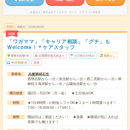
派遣会社
株式会社ウィルオブ・ワーク ケアワーク事業部
未読
掲載日
2026/08/06
NEW
「ワガママ」「キャリア相談」「グチ」も
Welcome！＊ケアスタッフ
職種未経験OK
交通費別途支給あり
土日祝日が休み
残業なし
WEB登録OK
派遣
兵庫県明石市
勤務地
西明石駅から---分／魚住駅から---分／西二見駅から---分／林
崎松江海岸駅から---分／山陽魚住駅から---分
週2日～5日OK（月～金） ★土日休みOK
曜日頻度
★1日4時間～の時短シフトOK★スタート時間選べます！
時間
7:00～16:009:00～17:0011:…
開始日はご相談ください！ ★急募 ★職場が気に入れば、
期間
長期でも働けます！