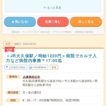
もっと見る
気になる!
応募へ進む
詳しく見る
派遣会社
マンパワーグループ株式会社 ケアサービス事業部 （医療福祉介護関連）
未読
掲載日
2026/08/06
NEW
＜JR大久保駅／時給1230円＞病院でカルテ入
力など病院内事務＊17:00迄
土日祝日が休み
WEB登録OK
派遣
兵庫県明石市
勤務地
大久保(兵庫県)駅から徒歩14分／中八木駅から徒歩8分／西
明石駅から自転車10分
月～金の週5日
曜日頻度
8：30～17：00(実働7時間30分、休憩1時間)
時間