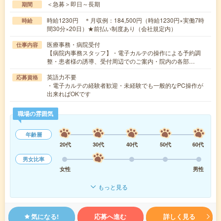
＜急募＞即日～長期
期間
時給1230円 ＊月収例：184,500円（時給1230円×実働7時
時給
間30分×20日）★前払い制度あり（会社規定内）
医療事務・病院受付
仕事内容
【病院内事務スタッフ】・電子カルテの操作による予約調
整・患者様の誘導、受付周辺でのご案内・院内の各部…
英語力不要
応募資格
・電子カルテの経験者歓迎・未経験でも一般的なPC操作が
出来ればOKです
職場の雰囲気
年齢層
20代
30代
40代
50代
60代
男女比率
女性
男性
もっと見る
気になる!
応募へ進む
詳しく見る