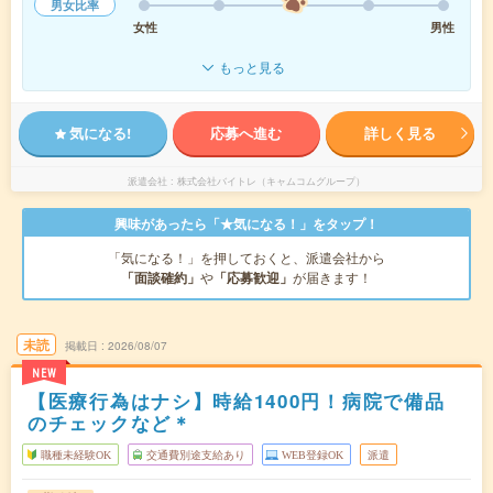
男女比率
女性
男性
もっと見る
気になる!
応募へ進む
詳しく見る
派遣会社
株式会社バイトレ（キャムコムグループ）
興味があったら「★気になる！」をタップ！
「気になる！」を押しておくと、派遣会社から
「面談確約」
や
「応募歓迎」
が届きます！
未読
掲載日
2026/08/07
NEW
【医療行為はナシ】時給1400円！病院で備品
のチェックなど＊
職種未経験OK
交通費別途支給あり
WEB登録OK
派遣