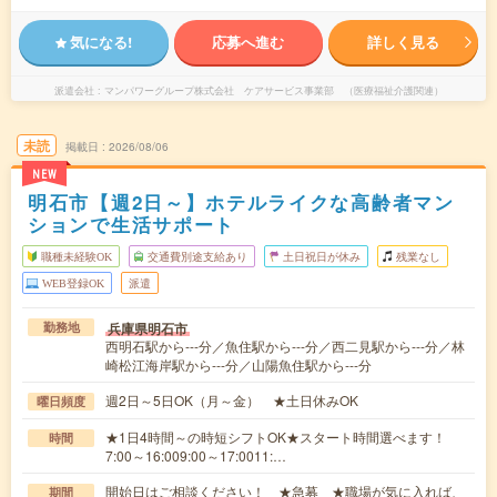
気になる!
応募へ進む
詳しく見る
派遣会社
マンパワーグループ株式会社 ケアサービス事業部 （医療福祉介護関連）
未読
掲載日
2026/08/06
NEW
明石市【週2日～】ホテルライクな高齢者マン
ションで生活サポート
職種未経験OK
交通費別途支給あり
土日祝日が休み
残業なし
WEB登録OK
派遣
兵庫県明石市
勤務地
西明石駅から---分／魚住駅から---分／西二見駅から---分／林
崎松江海岸駅から---分／山陽魚住駅から---分
週2日～5日OK（月～金） ★土日休みOK
曜日頻度
★1日4時間～の時短シフトOK★スタート時間選べます！
時間
7:00～16:009:00～17:0011:…
開始日はご相談ください！ ★急募 ★職場が気に入れば、
期間