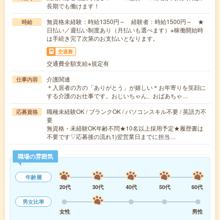
長期でも働けます！
無資格未経験：時給1350円～ 経験者：時給1500円～ ★
時給
日払い／週払い制度あり（月払いも選べます）※稼働開始時
は手続き完了次第のお支払いとなります。
交通費
交通費全額支給※規定有
介護関連
仕事内容
＊入居者の方の「ありがとう」が嬉しい＊お年寄りを笑顔に
する介護のお仕事です。おじいちゃん、おばあちゃ…
職種未経験OK / ブランクOK / パソコンスキル不要 / 英語力不
応募資格
要
無資格・未経験OK年齢不問★10名以上採用予定★履歴書は
不要です▽応募後の流れ1)翌営業日までに担当…
職場の雰囲気
年齢層
20代
30代
40代
50代
60代
男女比率
女性
男性