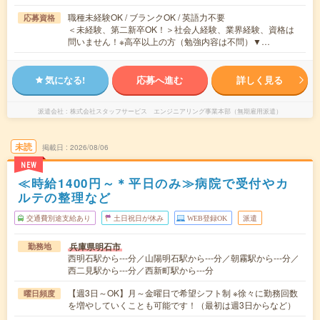
職種未経験OK / ブランクOK / 英語力不要
応募資格
＜未経験、第二新卒OK！＞社会人経験、業界経験、資格は
問いません！※高卒以上の方（勉強内容は不問）▼…
気になる!
応募へ進む
詳しく見る
派遣会社
株式会社スタッフサービス エンジニアリング事業本部（無期雇用派遣）
未読
掲載日
2026/08/06
NEW
≪時給1400円～＊平日のみ≫病院で受付やカ
ルテの整理など
交通費別途支給あり
土日祝日が休み
WEB登録OK
派遣
兵庫県明石市
勤務地
西明石駅から---分／山陽明石駅から---分／朝霧駅から---分／
西二見駅から---分／西新町駅から---分
【週3日～OK】月～金曜日で希望シフト制 ※徐々に勤務回数
曜日頻度
を増やしていくことも可能です！（最初は週3日からなど）