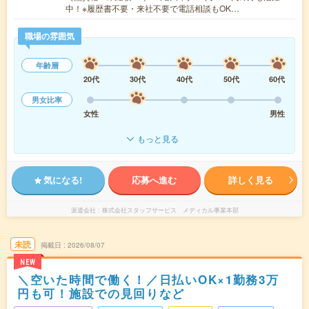
中！※履歴書不要・来社不要で電話相談もOK…
職場の雰囲気
年齢層
20代
30代
40代
50代
60代
男女比率
女性
男性
もっと見る
気になる!
応募へ進む
詳しく見る
派遣会社
株式会社スタッフサービス メディカル事業本部
未読
掲載日
2026/08/07
NEW
＼空いた時間で働く！／日払いOK×1勤務3万
円も可！施設での見回りなど