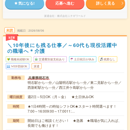
気になる!
応募へ進む
詳しく見る
派遣会社
株式会社ニチギワールド
未読
掲載日
2026/08/06
NEW
＼10年後にも残る仕事／～60代も現役活躍中
の職場へ＊介護
職種未経験OK
交通費別途支給あり
土日祝日が休み
残業なし
WEB登録OK
派遣
兵庫県明石市
勤務地
明石駅から---分／山陽明石駅から---分／東二見駅から---分／
西新町駅から---分／西江井ケ島駅から---分
週2日～5日OK（月～金） ★土日休みOK
曜日頻度
★1日4時間～の時短シフトOK★スタート時間選べます！
時間
7:00～16:009:00～17:0011:…
開始日はご相談ください！ ★急募 ★職場が気に入れば、
期間
長期でも働けます！