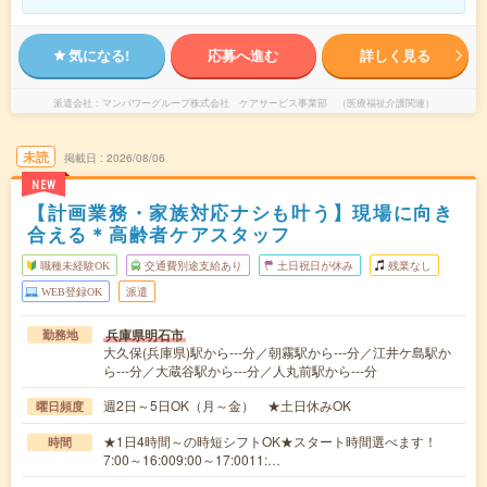
気になる!
応募へ進む
詳しく見る
派遣会社
マンパワーグループ株式会社 ケアサービス事業部 （医療福祉介護関連）
未読
掲載日
2026/08/06
NEW
【計画業務・家族対応ナシも叶う】現場に向き
合える＊高齢者ケアスタッフ
職種未経験OK
交通費別途支給あり
土日祝日が休み
残業なし
WEB登録OK
派遣
兵庫県明石市
勤務地
大久保(兵庫県)駅から---分／朝霧駅から---分／江井ケ島駅か
ら---分／大蔵谷駅から---分／人丸前駅から---分
週2日～5日OK（月～金） ★土日休みOK
曜日頻度
★1日4時間～の時短シフトOK★スタート時間選べます！
時間
7:00～16:009:00～17:0011:…