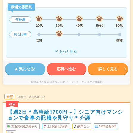
職場の雰囲気
年齢層
20代
30代
40代
50代
60代
男女比率
女性
男性
もっと見る
気になる!
応募へ進む
詳しく見る
派遣会社
株式会社ウィルオブ・ワーク キッズケア事業部
未読
掲載日
2026/08/07
NEW
【週2日＊高時給1700円～】シニア向けマンシ
ョンで食事の配膳や見守り＊介護
交通費別途支給あり
土日祝日が休み
残業なし
WEB登録OK