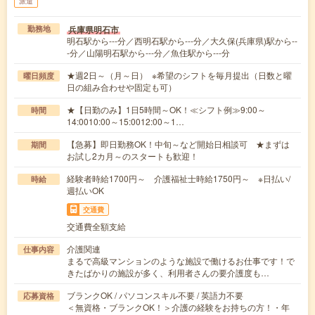
派遣
兵庫県明石市
勤務地
明石駅から---分／西明石駅から---分／大久保(兵庫県)駅から--
-分／山陽明石駅から---分／魚住駅から---分
★週2日～（月～日） ※希望のシフトを毎月提出（日数と曜
曜日頻度
日の組み合わせや固定も可）
★【日勤のみ】1日5時間～OK！≪シフト例≫9:00～
時間
14:0010:00～15:0012:00～1…
【急募】即日勤務OK！中旬～など開始日相談可 ★まずは
期間
お試し2カ月～のスタートも歓迎！
経験者時給1700円～ 介護福祉士時給1750円～ ※日払い/
時給
週払いOK
交通費
交通費全額支給
介護関連
仕事内容
まるで高級マンションのような施設で働けるお仕事です！で
きたばかりの施設が多く、利用者さんの要介護度も…
ブランクOK / パソコンスキル不要 / 英語力不要
応募資格
＜無資格・ブランクOK！＞介護の経験をお持ちの方！・年