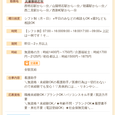
兵庫県明石市
勤務地
西明石駅から---分／山陽明石駅から---分／朝霧駅から---分／
西二見駅から---分／西新町駅から---分
シフト制（月～日） ※平日のみなどの相談もOK ※週3なども
曜日頻度
相談OK
【シフト例】07:00～16:0009:00～18:0017:00～09:00※ 上記
時間
は一例です！そ…
即日～2ヶ月以上
期間
無資格の方：時給1400円～1750円 / 介護福祉士：時給1700
時給
円～2125円 / 初任者以上：時給1500円～1875円
交通費
全額支給
看護助手
仕事内容
＼無資格・未経験OKの看護助手／医療行為は一切行わない
ので未経験でも安心！▽具体的には…・リネンやシ…
職種未経験OK / ブランクOK / パソコンスキル不要 / 英語力不
応募資格
要
＼無資格＊未経験OK／★年齢不問・ブランクOK★履歴書不
要・来社不要（電話登録OK）★社会保険完備＼…