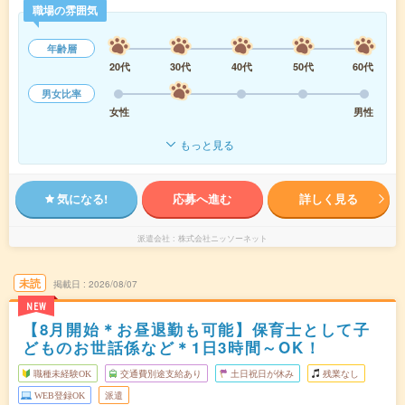
職場の雰囲気
年齢層
20代
30代
40代
50代
60代
男女比率
女性
男性
もっと見る
気になる!
応募へ進む
詳しく見る
派遣会社
株式会社ニッソーネット
未読
掲載日
2026/08/07
NEW
【8月開始＊お昼退勤も可能】保育士として子
どものお世話係など＊1日3時間～OK！
職種未経験OK
交通費別途支給あり
土日祝日が休み
残業なし
WEB登録OK
派遣