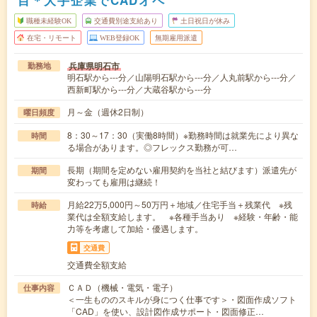
職種未経験OK
交通費別途支給あり
土日祝日が休み
在宅・リモート
WEB登録OK
無期雇用派遣
兵庫県明石市
勤務地
明石駅から---分／山陽明石駅から---分／人丸前駅から---分／
西新町駅から---分／大蔵谷駅から---分
月～金（週休2日制）
曜日頻度
8：30～17：30（実働8時間）※勤務時間は就業先により異な
時間
る場合があります。◎フレックス勤務が可…
長期（期間を定めない雇用契約を当社と結びます）派遣先が
期間
変わっても雇用は継続！
月給22万5,000円～50万円＋地域／住宅手当＋残業代 ※残
時給
業代は全額支給します。 ※各種手当あり ※経験・年齢・能
力等を考慮して加給・優遇します。
交通費
交通費全額支給
ＣＡＤ（機械・電気・電子）
仕事内容
＜一生もののスキルが身につく仕事です＞・図面作成ソフト
「CAD」を使い、設計図作成サポート・図面修正…