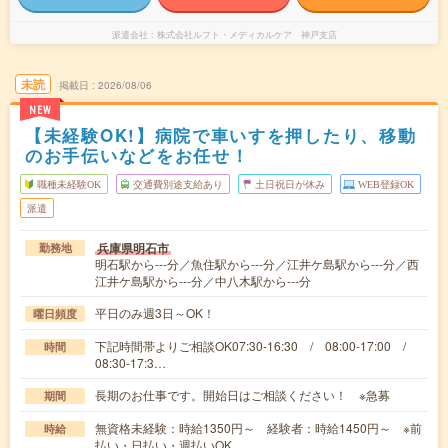
派遣会社
株式会社ルフト・メディカルケア 神戸支店
未読
掲載日
2026/08/06
NEW
【未経験OK!】病院で車いすを押したり、移動
のお手伝いなどをお任せ！
職種未経験OK
交通費別途支給あり
土日祝日が休み
WEB登録OK
派遣
兵庫県明石市
勤務地
明石駅から---分／魚住駅から---分／江井ケ島駅から---分／西
江井ケ島駅から---分／中八木駅から---分
平日のみ週3日～OK！
曜日頻度
下記時間帯よりご相談OK07:30-16:30 / 08:00-17:00 /
時間
08:30-17:3…
長期のお仕事です。開始日はご相談ください！ ※急募
期間
無資格未経験：時給1350円～ 経験者：時給1450円～ ※前
時給
払い・日払い・週払いOK