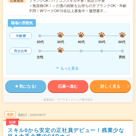
ブランクOK / パソコンスキル不要 / 英語力不要
応募資格
＜無資格OK！＞介護の経験をお持ちの方ブランクOK・年齢
不問！WワークOK10名以上募集中！履歴書不…
職場の雰囲気
年齢層
20代
30代
40代
50代
60代
男女比率
女性
男性
もっと見る
気になる!
応募へ進む
詳しく見る
派遣会社
ケアスタッフィング株式会社
未読
掲載日
2026/08/07
NEW
スキル0から安定の正社員デビュー！残業少な
目＊大手企業でCADオペ