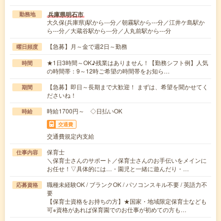
兵庫県明石市
勤務地
大久保(兵庫県)駅から---分／朝霧駅から---分／江井ケ島駅か
ら---分／大蔵谷駅から---分／人丸前駅から---分
【急募】月～金で週2日～勤務
曜日頻度
★1日3時間～OK♪残業はありません！【勤務シフト例】人気
時間
の時間帯：9～12時ご希望の時間帯をお知ら…
【急募】即日～長期まで大歓迎！ まずは、希望を聞かせてく
期間
ださいね！
時給1700円～ ◇日払いOK
時給
交通費
交通費規定内支給
保育士
仕事内容
＼保育士さんのサポート／保育士さんのお手伝いをメインに
お任せ！▽具体的には…・園児と一緒に遊んだり・…
職種未経験OK / ブランクOK / パソコンスキル不要 / 英語力不
応募資格
要
【保育士資格をお持ちの方】★国家・地域限定保育士なども
可※資格があれば保育園でのお仕事が初めての方も…