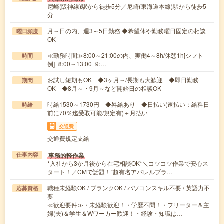
尼崎(阪神線)駅から徒歩5分／尼崎(東海道本線)駅から徒歩5
分
月～日の内、週3～5日勤務 ◆希望休や勤務曜日固定の相談
曜日頻度
OK
≪勤務時間≫8:00～21:00の内、実働4～8h/休憩1h[シフト
時間
例]□8:00～13:00□9:…
お試し短期もOK ◆3ヶ月～/長期も大歓迎 ◆即日勤務
期間
OK ◆8月～・9月～など開始日の相談OK
時給1530～1730円 ◆昇給あり ◆日払い(速払い：給料日
時給
前に70％迄受取可能/規定有)＋月払い
交通費
交通費規定支給
事務的軽作業
仕事内容
*入社から3か月後から在宅相談OK*＼コツコツ作業で安心ス
タート！／CMで話題！“超有名アパレルブラ…
職種未経験OK / ブランクOK / パソコンスキル不要 / 英語力不
応募資格
要
≪歓迎要件≫・未経験歓迎！・学歴不問！・フリーター＆主
婦(夫)＆学生＆Wワーカー歓迎！・経験・知識は…