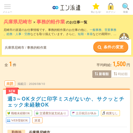
メニュー
気になる!
ログイン
検索
兵庫県尼崎市
×
事務的軽作業
のお仕事一覧
尼崎市の派遣のお仕事情報です。事務的軽作業のお仕事の他に、
一般事務
、
営業事務
、
総務・人事・労務
などを取り揃えています。さらに、
短期
・
単発
などの期間や、
職
種未経験OK
などのこだわり条件で絞り込んでいただけます。
条件の変更
兵庫県尼崎市 / 事務的軽作業
1
1,500
全
件
平均時給:
円
時給順
新着順
未読
掲載日
2026/08/10
NEW
週3～OKタグに印字ミスがないか、サクッとチ
ェック未経験OK
職種未経験OK
交通費別途支給あり
土日祝日が休み
残業なし
WEB登録OK
派遣
兵庫県尼崎市
勤務地