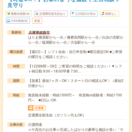
見守り
職種未経験OK
交通費別途支給あり
土日祝日が休み
残業なし
WEB登録OK
派遣
兵庫県姫路市
勤務地
はりま勝原駅から---分／播磨高岡駅から---分／白浜の宮駅か
ら---分／砥堀駅から---分／大塩駅から---分
【週2日～】シフト自由・自己申告制 ■曜日固定OK ■ご希望
曜日頻度
の曜日をご相談ください。
【1日5時間～OK】ご希望の時間をご相談ください！▼シフ
時間
ト例日勤 9:00～18:00早番 7:00…
【急募】最短1ヶ月～OK！スタート日の相談もOK！（最短2
期間
日後から）
無資格未経験：時給1500円～ 有資格or経験者：時給1700
時給
円～ ■日払いOK
交通費
交通費全額支給（ガソリン代もOK）
介護関連
仕事内容
≪サ高住のお仕事≫完成したばかりの豪華な施設が多い「サ