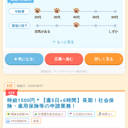
年齢層
20代
30代
40代
50代
60代
職場の様子
活気がある
しずか
もっと見る
気になる!
応募へ進む
詳しく見る
派遣会社
マンパワーグループ株式会社
未読
掲載日
2026/08/07
NEW
時給1500円＊【週5日×6時間】長期！社会保
険・雇用保険等の申請業務！
職種未経験OK
交通費別途支給あり
土日祝日が休み
残業なし
WEB登録OK
派遣