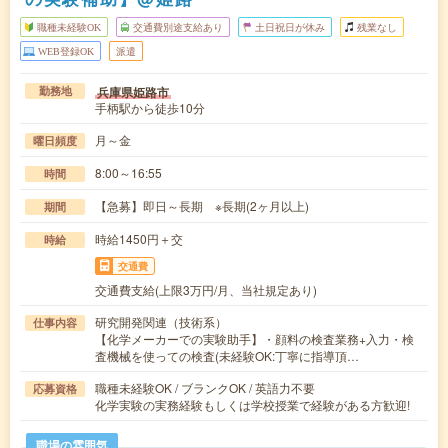
職種未経験OK
交通費別途支給あり
土日祝日が休み
残業なし
WEB登録OK
派遣
兵庫県姫路市
勤務地
手柄駅から徒歩10分
月～金
曜日頻度
8:00～16:55
時間
【急募】即日～長期 ※長期(2ヶ月以上)
期間
時給1450円＋交
時給
交通費
交通費支給(上限3万円/月、当社規定あり)
研究開発関連（技術系）
仕事内容
【化学メーカーでの実験助手】・顔料の検査業務+入力・検
査機械を使っての検査(未経験OK:丁寧に指導頂…
職種未経験OK / ブランクOK / 英語力不要
応募資格
化学実験の実務経験もしくは学校授業で経験がある方歓迎!
職場の雰囲気