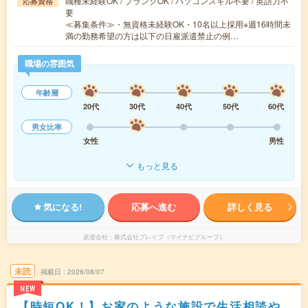
職種未経験OK / ブランクOK / パソコンスキル不要 / 英語力不
応募資格
要
≪募集条件≫・無資格未経験OK・10名以上採用※週16時間未
満の勤務希望の方は以下の日雇派遣禁止の例…
職場の雰囲気
年齢層
20代
30代
40代
50代
60代
男女比率
女性
男性
もっと見る
気になる!
応募へ進む
詳しく見る
派遣会社
株式会社ブレイブ（マイナビグループ）
未読
掲載日
2026/08/07
NEW
【時短OK！】お家のような施設で生活相談や