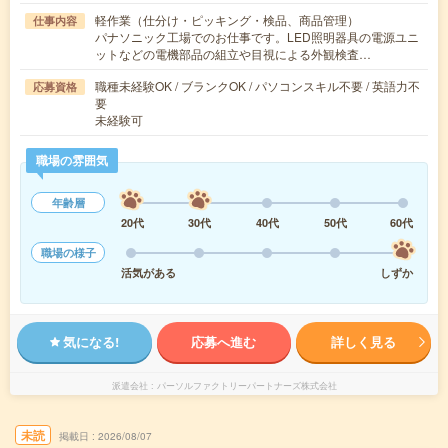
軽作業（仕分け・ピッキング・検品、商品管理）
仕事内容
パナソニック工場でのお仕事です。LED照明器具の電源ユニ
ットなどの電機部品の組立や目視による外観検査…
職種未経験OK / ブランクOK / パソコンスキル不要 / 英語力不
応募資格
要
未経験可
職場の雰囲気
年齢層
20代
30代
40代
50代
60代
職場の様子
活気がある
しずか
気になる!
応募へ進む
詳しく見る
派遣会社
パーソルファクトリーパートナーズ株式会社
未読
掲載日
2026/08/07