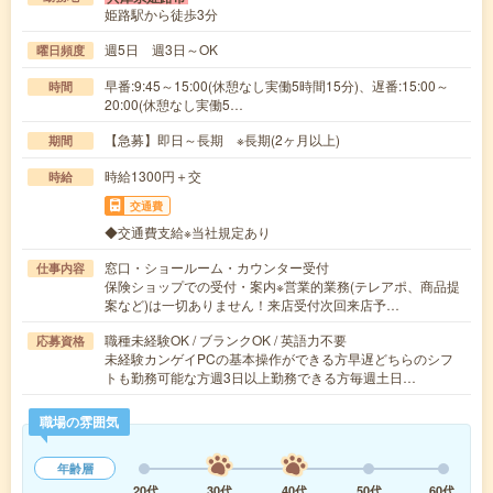
姫路駅から徒歩3分
週5日 週3日～OK
曜日頻度
早番:9:45～15:00(休憩なし実働5時間15分)、遅番:15:00～
時間
20:00(休憩なし実働5…
【急募】即日～長期 ※長期(2ヶ月以上)
期間
時給1300円＋交
時給
交通費
◆交通費支給※当社規定あり
窓口・ショールーム・カウンター受付
仕事内容
保険ショップでの受付・案内※営業的業務(テレアポ、商品提
案など)は一切ありません！来店受付次回来店予…
職種未経験OK / ブランクOK / 英語力不要
応募資格
未経験カンゲイPCの基本操作ができる方早遅どちらのシフ
トも勤務可能な方週3日以上勤務できる方毎週土日…
職場の雰囲気
年齢層
20代
30代
40代
50代
60代