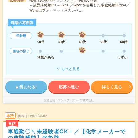
～業界未経験OK～Excel／Wordを使用した事務経験(Excel／
Wordはフォーマット入力レベ…
職場の雰囲気
年齢層
20代
30代
40代
50代
60代
職場の様子
活気がある
しずか
もっと見る
気になる!
応募へ進む
詳しく見る
派遣会社
マンパワーグループ株式会社
未読
掲載日
2026/08/07
NEW
車通勤〇＼未経験者OK！／【化学メーカーで
の実験補助】@姫路