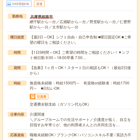
WEB登録OK
派遣
兵庫県姫路市
勤務地
網干駅から---分／広畑駅から---分／野里駅から---分／仁豊野
駅から---分／太市駅から---分
【週2日～OK】シフト自由・自己申告制 ■曜日固定OK ■ご希
曜日頻度
望の曜日をご相談ください。
【1日5時間～OK】ご希望の時間をご相談ください！▼シフ
時間
ト例日勤 9:00～18:00早番 7:00…
【急募】1ヶ月～OK！スタート日の相談もOK！（最短2日後
期間
から）
無資格未経験：時給1500円～ 有資格or経験者：時給1700
時給
円～ ■日払いOK
交通費
交通費全額支給（ガソリン代もOK）
介護関連
仕事内容
＼グループホームでの生活サポート／介護度が低く、自立を
目指すお年寄りが、他の利用者さんとの共同生活を…
職種未経験OK / ブランクOK / パソコンスキル不要 / 英語力不
応募資格
要