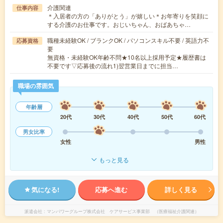
介護関連
仕事内容
＊入居者の方の「ありがとう」が嬉しい＊お年寄りを笑顔に
する介護のお仕事です。おじいちゃん、おばあちゃ…
職種未経験OK / ブランクOK / パソコンスキル不要 / 英語力不
応募資格
要
無資格・未経験OK年齢不問★10名以上採用予定★履歴書は
不要です▽応募後の流れ1)翌営業日までに担当…
職場の雰囲気
年齢層
20代
30代
40代
50代
60代
男女比率
女性
男性
もっと見る
気になる!
応募へ進む
詳しく見る
派遣会社
マンパワーグループ株式会社 ケアサービス事業部 （医療福祉介護関連）