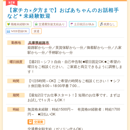
NEW
【家チカ×夕方まで】おばあちゃんのお話相手
など＊未経験歓迎
職種未経験OK
交通費別途支給あり
土日祝日が休み
残業なし
WEB登録OK
派遣
兵庫県姫路市
勤務地
姫路駅から---分／英賀保駅から---分／御着駅から---分／八家
駅から---分／手柄駅から---分
【週2日～シフト自由・自己申告制 ■曜日固定OK ■ご希望の
曜日頻度
曜日をご相談ください。 ご家庭と両立できるように調整しま
す！
【1日5時間～OK】ご希望の時間をご相談ください！▼シフ
時間
ト例日勤 9:00～18:00早番 7:00…
【最短2日でお仕事スタート！】短期のお仕事です。まずは
期間
お試しで1ヶ月～もOK！
無資格未経験：時給1500円～ 有資格or経験者：時給1700
時給
円～ ■日払いOK
交通費
交通費全額支給（ガソリン代もOK）