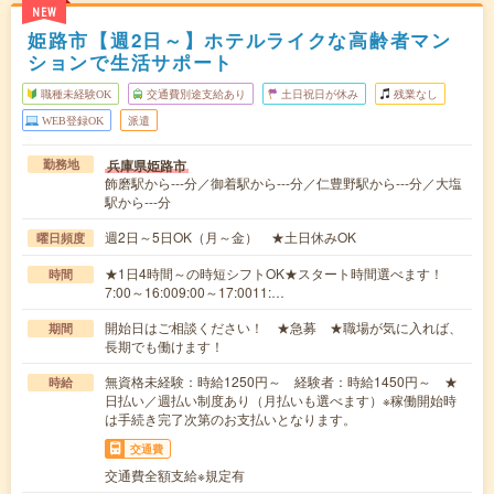
NEW
姫路市【週2日～】ホテルライクな高齢者マン
ションで生活サポート
職種未経験OK
交通費別途支給あり
土日祝日が休み
残業なし
WEB登録OK
派遣
兵庫県姫路市
勤務地
飾磨駅から---分／御着駅から---分／仁豊野駅から---分／大塩
駅から---分
週2日～5日OK（月～金） ★土日休みOK
曜日頻度
★1日4時間～の時短シフトOK★スタート時間選べます！
時間
7:00～16:009:00～17:0011:…
開始日はご相談ください！ ★急募 ★職場が気に入れば、
期間
長期でも働けます！
無資格未経験：時給1250円～ 経験者：時給1450円～ ★
時給
日払い／週払い制度あり（月払いも選べます）※稼働開始時
は手続き完了次第のお支払いとなります。
交通費
交通費全額支給※規定有