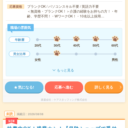
ブランクOK / パソコンスキル不要 / 英語力不要
応募資格
＜無資格・ブランクOK！＞介護の経験をお持ちの方！・年
齢、学歴不問！・WワークOK！・10名以上採用…
職場の雰囲気
年齢層
20代
30代
40代
50代
60代
男女比率
女性
男性
もっと見る
気になる!
応募へ進む
詳しく見る
派遣会社
ケアスタッフィング株式会社
未読
掲載日
2026/08/08
NEW