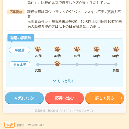
高住」。比較的元気で自立した方が多く生活してい…
職種未経験OK / ブランクOK / パソコンスキル不要 / 英語力不
応募資格
要
≪募集条件≫・無資格未経験OK・10名以上採用※週16時間未
満の勤務希望の方は以下の日雇派遣禁止の例…
職場の雰囲気
年齢層
20代
30代
40代
50代
60代
男女比率
女性
男性
もっと見る
気になる!
応募へ進む
詳しく見る
派遣会社
株式会社ブレイブ（マイナビグループ）
未読
掲載日
2026/08/07