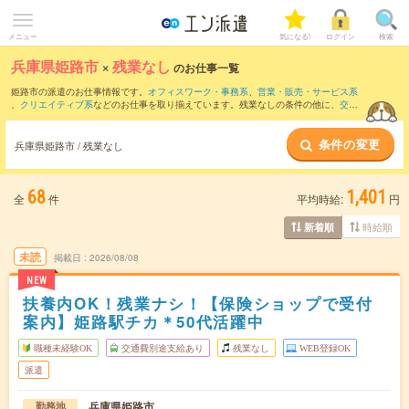
メニュー
気になる!
ログイン
検索
兵庫県姫路市
×
残業なし
のお仕事一覧
姫路市の派遣のお仕事情報です。
オフィスワーク・事務系
、
営業・販売・サービス系
、
クリエイティブ系
などのお仕事を取り揃えています。残業なしの条件の他に、
交通
費別途支給あり
、
職種未経験OK
、
友だちと一緒の応募OK
などのこだわり条件も取り
揃えています。
条件の変更
兵庫県姫路市 / 残業なし
68
1,401
全
件
平均時給:
円
時給順
新着順
未読
掲載日
2026/08/08
NEW
扶養内OK！残業ナシ！【保険ショップで受付
案内】姫路駅チカ＊50代活躍中
職種未経験OK
交通費別途支給あり
残業なし
WEB登録OK
派遣
兵庫県姫路市
勤務地