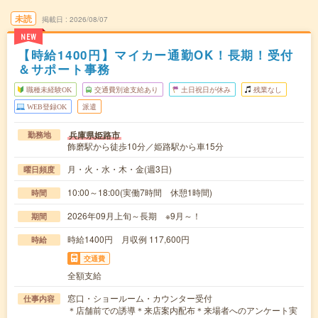
未読
掲載日
2026/08/07
NEW
【時給1400円】マイカー通勤OK！長期！受付
＆サポート事務
職種未経験OK
交通費別途支給あり
土日祝日が休み
残業なし
WEB登録OK
派遣
兵庫県姫路市
勤務地
飾磨駅から徒歩10分／姫路駅から車15分
月・火・水・木・金(週3日)
曜日頻度
10:00～18:00(実働7時間 休憩1時間)
時間
2026年09月上旬～長期 ※9月～！
期間
時給1400円 月収例 117,600円
時給
交通費
全額支給
窓口・ショールーム・カウンター受付
仕事内容
＊店舗前での誘導＊来店案内配布＊来場者へのアンケート実