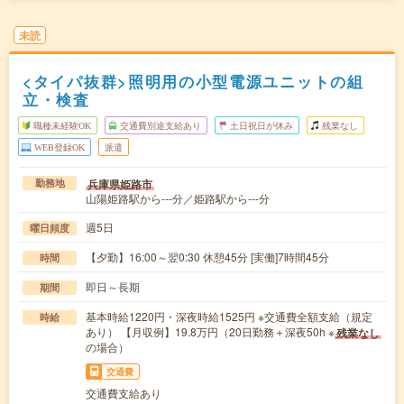
未読
<タイパ抜群>照明用の小型電源ユニットの組
立・検査
職種未経験OK
交通費別途支給あり
土日祝日が休み
残業なし
WEB登録OK
派遣
兵庫県姫路市
勤務地
山陽姫路駅から---分／姫路駅から---分
週5日
曜日頻度
【夕勤】16:00～翌0:30 休憩45分 [実働]7時間45分
時間
即日～長期
期間
基本時給1220円・深夜時給1525円 ※交通費全額支給（規定
時給
あり） 【月収例】19.8万円（20日勤務＋深夜50h ※
残業なし
の場合）
交通費
交通費支給あり