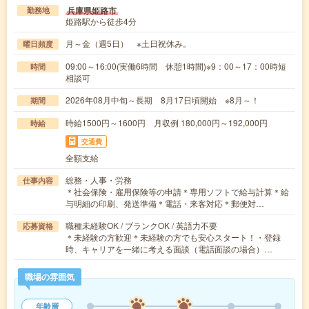
兵庫県姫路市
勤務地
姫路駅から徒歩4分
月～金（週5日） ※土日祝休み。
曜日頻度
09:00～16:00(実働6時間 休憩1時間)※9：00～17：00時短
時間
相談可
2026年08月中旬～長期 8月17日頃開始 ※8月～！
期間
時給1500円～1600円 月収例 180,000円～192,000円
時給
交通費
全額支給
総務・人事・労務
仕事内容
＊社会保険・雇用保険等の申請＊専用ソフトで給与計算＊給
与明細の印刷、発送準備＊電話・来客対応＊郵便対…
職種未経験OK / ブランクOK / 英語力不要
応募資格
＊未経験の方歓迎＊未経験の方でも安心スタート！・登録
時、キャリアを一緒に考える面談（電話面談の場合）…
職場の雰囲気
年齢層