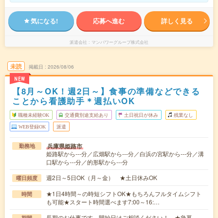
気になる!
応募へ進む
詳しく見る
派遣会社
マンパワーグループ株式会社
未読
掲載日
2026/08/06
NEW
【8月～OK！週2日～】食事の準備などできる
ことから看護助手＊週払いOK
職種未経験OK
交通費別途支給あり
土日祝日が休み
残業なし
WEB登録OK
派遣
兵庫県姫路市
勤務地
姫路駅から---分／広畑駅から---分／白浜の宮駅から---分／溝
口駅から---分／的形駅から---分
週2日～5日OK（月～金） ★土日休みOK
曜日頻度
★1日4時間～の時短シフトOK★もちろんフルタイムシフト
時間
も可能★スタート時間選べます7:00～16:…
長期のお仕事です。開始日はご相談ください！ ★急募
期間