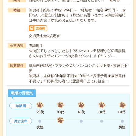
無資格未経験：時給1250円～ 経験者：時給1450円～ ★
時給
日払い／週払い制度あり（月払いも選べます）※稼働開始時
は手続き完了次第のお支払いとなります。
交通費
交通費支給※規定有
看護助手
仕事内容
≪病院でちょっとしたお手伝い≫○カルテ整理などの看護師
さんのお手伝い○シーツの交換やベッドメイキング…
職種未経験OK / ブランクOK / パソコンスキル不要 / 英語力不
応募資格
要
無資格・未経験OK年齢不問★10名以上採用予定★履歴書は
不要です▽応募後の流れ1)翌営業日までに担当…
職場の雰囲気
年齢層
20代
30代
40代
50代
60代
男女比率
女性
男性