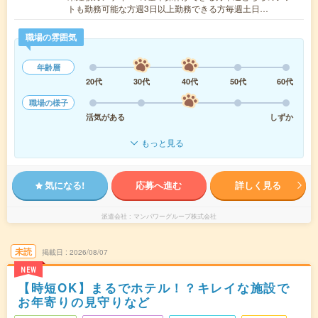
トも勤務可能な方週3日以上勤務できる方毎週土日…
職場の雰囲気
年齢層
20代
30代
40代
50代
60代
職場の様子
活気がある
しずか
もっと見る
気になる!
応募へ進む
詳しく見る
派遣会社
マンパワーグループ株式会社
未読
掲載日
2026/08/07
NEW
【時短OK】まるでホテル！？キレイな施設で
お年寄りの見守りなど