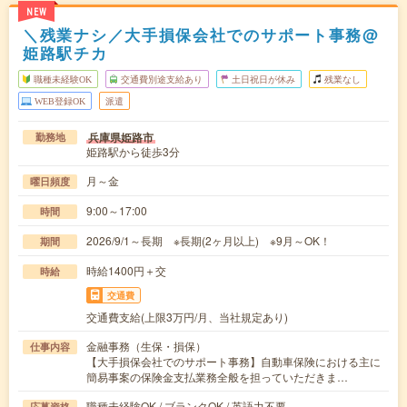
NEW
＼残業ナシ／大手損保会社でのサポート事務@
姫路駅チカ
職種未経験OK
交通費別途支給あり
土日祝日が休み
残業なし
WEB登録OK
派遣
兵庫県姫路市
勤務地
姫路駅から徒歩3分
月～金
曜日頻度
9:00～17:00
時間
2026/9/1～長期 ※長期(2ヶ月以上) ※9月～OK！
期間
時給1400円＋交
時給
交通費
交通費支給(上限3万円/月、当社規定あり)
金融事務（生保・損保）
仕事内容
【大手損保会社でのサポート事務】自動車保険における主に
簡易事案の保険金支払業務全般を担っていただきま…
職種未経験OK / ブランクOK / 英語力不要
応募資格