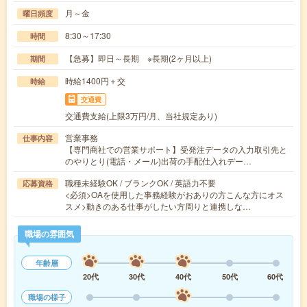
月～金
曜日頻度
8:30～17:30
時間
【急募】即日～長期 ※長期(2ヶ月以上)
期間
時給1400円＋交
時給
交通費
交通費支給(上限3万円/月、当社規定あり)
営業事務
仕事内容
【専門商社での営業サポート】受発注データの入力取引先と
のやりとり(電話・メール)出荷の手配仕入れデー…
職種未経験OK / ブランクOK / 英語力不要
応募資格
<必須>OAを使用した事務経験がおありの方こんな方にオス
スメ>動きのある仕事がしたい方周りと連携しな…
職場の雰囲気
年齢層
20代
30代
40代
50代
60代
職場の様子