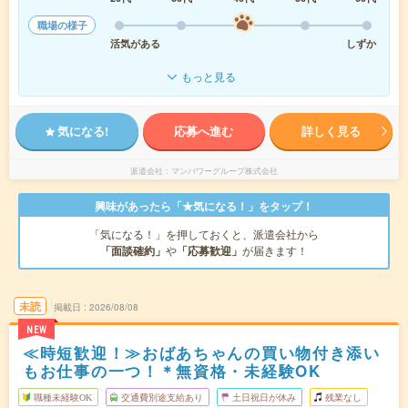
職場の様子
活気がある
しずか
もっと見る
気になる!
応募へ進む
詳しく見る
派遣会社
マンパワーグループ株式会社
興味があったら「★気になる！」をタップ！
「気になる！」を押しておくと、派遣会社から
「面談確約」
や
「応募歓迎」
が届きます！
未読
掲載日
2026/08/08
NEW
≪時短歓迎！≫おばあちゃんの買い物付き添い
もお仕事の一つ！＊無資格・未経験OK
職種未経験OK
交通費別途支給あり
土日祝日が休み
残業なし