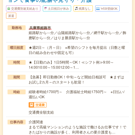
交通費別途支給あり
土日祝日が休み
残業なし
WEB登録OK
派遣
兵庫県姫路市
勤務地
姫路駅から---分／山陽姫路駅から---分／網干駅から---分／飾
磨駅から---分／はりま勝原駅から---分
★週2日～（月～日） ※希望のシフトを毎月提出（日数と曜
曜日頻度
日の組み合わせや固定も可）
★【日勤のみ】1日5時間～OK！≪シフト例≫9:00～
時間
14:0010:00～15:0012:00～1…
【急募】即日勤務OK！中旬～など開始日相談可 ★まずは
期間
お試し2カ月～のスタートも歓迎！
経験者時給1700円～ 介護福祉士時給1750円～ ※日払い/
時給
週払いOK
交通費
交通費全額支給
介護関連
仕事内容
まるで高級マンションのような施設で働けるお仕事です！で
きたばかりの施設が多く、利用者さんの要介護度も…