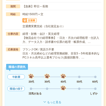
【急募】即日～長期
期間
時給1500円＋交
時給
交通費
交通費実費支給（当社規定あり）
経理・財務・会計・英文経理
仕事内容
【物流会社での経理事務】・日次・月次の経理処理・仕訳入
力、データ入力・請求書や伝票の処理・帳票作成、…
ブランクOK / 英語力不要
応募資格
日次・月次締めなどの経理実務経験、目安3～5年程基本的な
PCスキル高卒以上選考プロセス(面接回数等、…
職場の雰囲気
年齢層
20代
30代
40代
50代
60代
職場の様子
活気がある
しずか
もっと見る