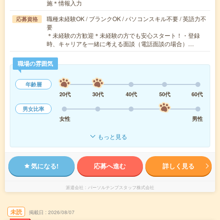
施＊情報入力
職種未経験OK / ブランクOK / パソコンスキル不要 / 英語力不
応募資格
要
＊未経験の方歓迎＊未経験の方でも安心スタート！・登録
時、キャリアを一緒に考える面談（電話面談の場合）…
職場の雰囲気
年齢層
20代
30代
40代
50代
60代
男女比率
女性
男性
もっと見る
気になる!
応募へ進む
詳しく見る
派遣会社
パーソルテンプスタッフ株式会社
未読
掲載日
2026/08/07