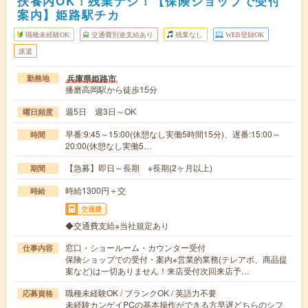
扶養内OK！残業ナシ！【保険ショップで受付
案内】姫路駅チカ
職種未経験OK
交通費別途支給あり
残業なし
WEB登録OK
派遣
兵庫県姫路市
勤務地
播磨高岡駅から徒歩15分
週5日 週3日～OK
曜日頻度
早番:9:45～15:00(休憩なし実働5時間15分)、遅番:15:00～
時間
20:00(休憩なし実働5…
【急募】即日～長期 ※長期(2ヶ月以上)
期間
時給1300円＋交
時給
交通費
◆交通費支給※当社規定あり
窓口・ショールーム・カウンター受付
仕事内容
保険ショップでの受付・案内※営業的業務(テレアポ、商品提
案など)は一切ありません！来店受付次回来店予…
職種未経験OK / ブランクOK / 英語力不要
応募資格
未経験カンゲイPCの基本操作ができる方早遅どちらのシフ