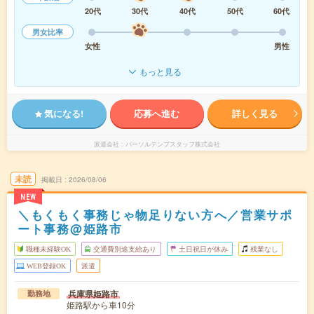
20代
30代
40代
50代
60代
男女比率
女性
男性
もっと見る
気になる!
応募へ進む
詳しく見る
派遣会社
パーソルテンプスタッフ株式会社
未読
掲載日
2026/08/06
NEW
＼もくもく事務じゃ物足りない方へ／営業サポ
ート事務@姫路市
職種未経験OK
交通費別途支給あり
土日祝日が休み
残業なし
WEB登録OK
派遣
兵庫県姫路市
勤務地
姫路駅から車10分