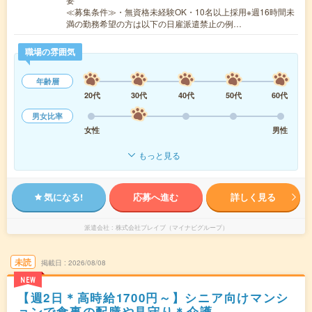
≪募集条件≫・無資格未経験OK・10名以上採用※週16時間未
満の勤務希望の方は以下の日雇派遣禁止の例…
職場の雰囲気
年齢層
20代
30代
40代
50代
60代
男女比率
女性
男性
もっと見る
気になる!
応募へ進む
詳しく見る
派遣会社
株式会社ブレイブ（マイナビグループ）
未読
掲載日
2026/08/08
NEW
【週2日＊高時給1700円～】シニア向けマンシ
ョンで食事の配膳や見守り＊介護