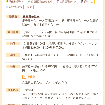
職種未経験OK
交通費別途支給あり
土日祝日が休み
残業なし
WEB登録OK
派遣
兵庫県姫路市
勤務地
網干駅から---分／広畑駅から---分／野里駅から---分／仁豊野
駅から---分／太市駅から---分
【週2日～】シフト自由・自己申告制 ■曜日固定OK ■ご希望
曜日頻度
の曜日をご相談ください。
【1日5時間～OK】ご希望の時間をご相談ください！▼シフ
時間
ト例日勤 9:00～18:00早番 7:00…
【急募】長期のお仕事 スタート日の相談もOK！（最短2日
期間
後から）
無資格未経験：時給1500円～ 有資格or経験者：時給1700
時給
円～ ■日払いOK
交通費
交通費全額支給（ガソリン代もOK）
介護関連
仕事内容
≪サ高住でのお仕事≫完成したばかりの高級感あふれる施設
が多い「サ高住」家具や、インテリア、内装までこ…