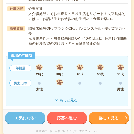
介護関連
仕事内容
／介護施設にてお年寄りの日常生活をサポート！＼▽具体的
には…・お話相手やお散歩のお手伝い・食事や薬の…
職種未経験OK / ブランクOK / パソコンスキル不要 / 英語力不
応募資格
要
≪募集条件≫・無資格未経験OK・10名以上採用※週16時間未
満の勤務希望の方は以下の日雇派遣禁止の例…
職場の雰囲気
年齢層
20代
30代
40代
50代
60代
男女比率
女性
男性
もっと見る
気になる!
応募へ進む
詳しく見る
派遣会社
株式会社ブレイブ（マイナビグループ）