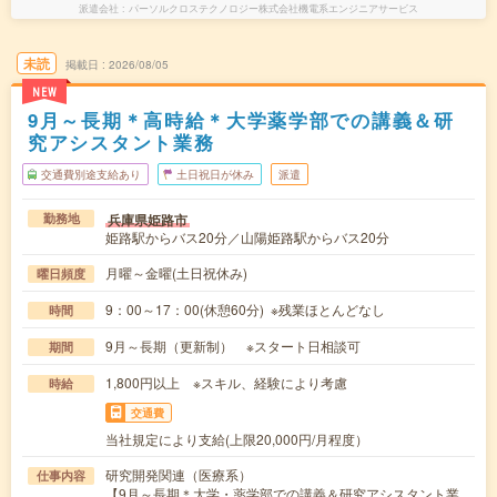
派遣会社
パーソルクロステクノロジー株式会社機電系エンジニアサービス
未読
掲載日
2026/08/05
NEW
9月～長期＊高時給＊大学薬学部での講義＆研
究アシスタント業務
交通費別途支給あり
土日祝日が休み
派遣
兵庫県姫路市
勤務地
姫路駅からバス20分／山陽姫路駅からバス20分
月曜～金曜(土日祝休み)
曜日頻度
9：00～17：00(休憩60分) ※残業ほとんどなし
時間
9月～長期（更新制） ※スタート日相談可
期間
1,800円以上 ※スキル、経験により考慮
時給
交通費
当社規定により支給(上限20,000円/月程度）
研究開発関連（医療系）
仕事内容
【9月～長期＊大学・薬学部での講義＆研究アシスタント業