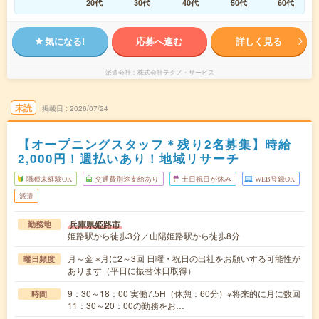
20代
30代
40代
50代
60代
気になる!
応募へ進む
詳しく見る
派遣会社
株式会社テクノ・サービス
未読
掲載日
2026/07/24
【オープニングスタッフ＊残り2名募集】時給
2,000円！週払いあり！地域リサーチ
職種未経験OK
交通費別途支給あり
土日祝日が休み
WEB登録OK
派遣
兵庫県姫路市
勤務地
姫路駅から徒歩3分／山陽姫路駅から徒歩8分
月～金 ※月に2～3回 日曜・祝日の出社をお願いする可能性が
曜日頻度
あります（平日に振替休日取得）
9：30～18：00 実働7.5H（休憩：60分）※将来的に月に数回
時間
11：30～20：00の勤務をお…