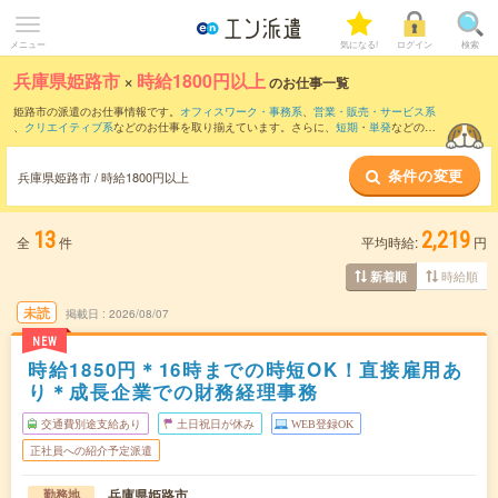
メニュー
気になる!
ログイン
検索
兵庫県姫路市
×
時給1800円以上
のお仕事一覧
姫路市の派遣のお仕事情報です。
オフィスワーク・事務系
、
営業・販売・サービス系
、
クリエイティブ系
などのお仕事を取り揃えています。さらに、
短期
・
単発
などの期
間や、
職種未経験OK
などのこだわり条件で絞り込んでいただけます。
条件の変更
兵庫県姫路市 / 時給1800円以上
13
2,219
全
件
平均時給:
円
時給順
新着順
未読
掲載日
2026/08/07
NEW
時給1850円＊16時までの時短OK！直接雇用あ
り＊成長企業での財務経理事務
交通費別途支給あり
土日祝日が休み
WEB登録OK
正社員への紹介予定派遣
兵庫県姫路市
勤務地