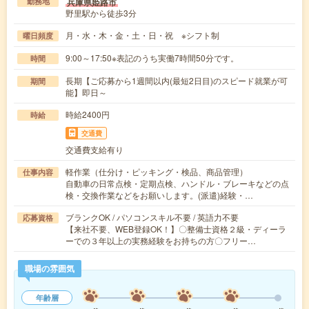
兵庫県姫路市
勤務地
野里駅から徒歩3分
月・水・木・金・土・日・祝 ※シフト制
曜日頻度
9:00～17:50※表記のうち実働7時間50分です。
時間
長期【ご応募から1週間以内(最短2日目)のスピード就業が可
期間
能】即日～
時給2400円
時給
交通費
交通費支給有り
軽作業（仕分け・ピッキング・検品、商品管理）
仕事内容
自動車の日常点検・定期点検、ハンドル・ブレーキなどの点
検・交換作業などをお願いします。(派遣)経験・…
ブランクOK / パソコンスキル不要 / 英語力不要
応募資格
【来社不要、WEB登録OK！】〇整備士資格２級・ディーラ
ーでの３年以上の実務経験をお持ちの方〇フリー…
職場の雰囲気
年齢層