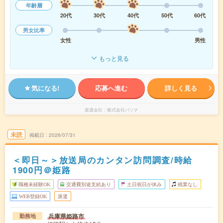
年齢層
20代
30代
40代
50代
60代
男女比率
女性
男性
もっと見る
気になる!
応募へ進む
詳しく見る
派遣会社
株式会社パソナ
未読
掲載日
2026/07/31
＜即日～＞放送局のカンタン訪問調査/時給
1900円＠姫路
職種未経験OK
交通費別途支給あり
土日祝日が休み
残業なし
WEB登録OK
派遣
兵庫県姫路市
勤務地