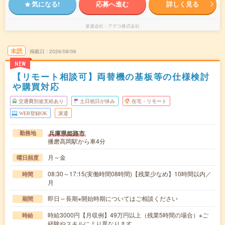
気になる!
応募へ進む
詳しく見る
派遣会社
アデコ株式会社
未読
掲載日
2026/08/06
NEW
【リモート相談可】両替機の基板等の仕様検討
や購買対応
交通費別途支給あり
土日祝日が休み
在宅・リモート
WEB登録OK
派遣
兵庫県姫路市
勤務地
播磨高岡駅から車4分
月～金
曜日頻度
08:30～17:15(実働時間08時間)【残業少なめ】10時間以内／
時間
月
即日～長期※開始時期についてはご相談ください
期間
時給3000円【月収例】49万円以上（残業5時間の場合）※ご
時給
経験やスキルにより異なります