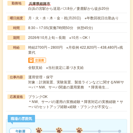
兵庫県姫路市
勤務地
白浜の宮駅から送迎バス8分／妻鹿駅から徒歩20分
月・火・水・木・金・祝(月20日) ※年数回祝日出勤あり
曜日頻度
8:30～17:05(実働7時間50分 休憩45分)
時間
2026年10月上旬～長期 ※10月～OK！
期間
時給2700円～2800円 ※月収例 422,820円～438,480円+残
時給
業代
交通費
全額支給 ※当社規定に基づき支給
運用管理・保守
仕事内容
対象：計測装置、実験装置、製造ラインなどに関するNW/サ
ーバ＊NW、サーバ関連の運用業務 ＊障害発生…
ブランクOK
応募資格
＊NW、サーバの運用の実務経験＊障害対応の実務経験＊サ
ーバのセットアップ経験※経験・ブランクが不安な…
職場の雰囲気
年齢層