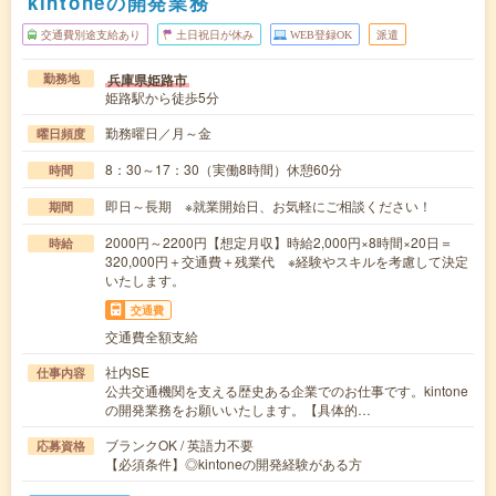
kintoneの開発業務
交通費別途支給あり
土日祝日が休み
WEB登録OK
派遣
兵庫県姫路市
勤務地
姫路駅から徒歩5分
勤務曜日／月～金
曜日頻度
8：30～17：30（実働8時間）休憩60分
時間
即日～長期 ※就業開始日、お気軽にご相談ください！
期間
2000円～2200円【想定月収】時給2,000円×8時間×20日＝
時給
320,000円＋交通費＋残業代 ※経験やスキルを考慮して決定
いたします。
交通費
交通費全額支給
社内SE
仕事内容
公共交通機関を支える歴史ある企業でのお仕事です。kintone
の開発業務をお願いいたします。【具体的…
ブランクOK / 英語力不要
応募資格
【必須条件】◎kintoneの開発経験がある方