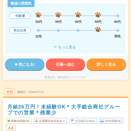
職場の雰囲気
年齢層
20代
30代
40代
50代
60代
男女比率
女性
男性
もっと見る
気になる!
応募へ進む
詳しく見る
派遣会社
株式会社エーティーエス
未読
掲載日
2026/07/31
月給26万円！未経験OK＊大手総合商社グルー
プでの営業＊残業少
職種未経験OK
交通費別途支給あり
土日祝日が休み
WEB登録OK
派遣