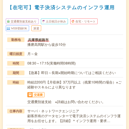
【在宅可】電子決済システムのインフラ運用
交通費別途支給あり
土日祝日が休み
在宅・リモート
WEB登録OK
派遣
兵庫県姫路市
勤務地
播磨高岡駅から徒歩10分
月～金
曜日頻度
08:30～17:15(実働時間08時間)
時間
【急募】即日～長期※開始時期についてはご相談ください
期間
時給2200円【月収例】37万円以上（残業10時間の場合）※ご
時給
経験やスキルにより異なります
交通費
交通費別途支給 ※詳細はお問い合わせください。
サーバ・ネットワークエンジニア
仕事内容
顧客所有のデータセンターで電子決済システムのインフラ運
用をお任せします。【詳細】＊インフラ運用・要求…