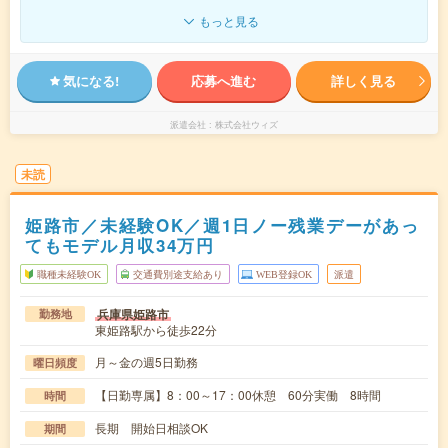
もっと見る
気になる!
応募へ進む
詳しく見る
派遣会社
株式会社ウィズ
未読
姫路市／未経験OK／週1日ノー残業デーがあっ
てもモデル月収34万円
職種未経験OK
交通費別途支給あり
WEB登録OK
派遣
兵庫県姫路市
勤務地
東姫路駅から徒歩22分
月～金の週5日勤務
曜日頻度
【日勤専属】8：00～17：00休憩 60分実働 8時間
時間
長期 開始日相談OK
期間