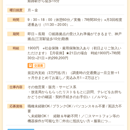
姫路駅から徒歩15分
月～金
曜日頻度
9：30～18：00（休憩60分／実働：7時間30分）※月3回程度
時間
遅番あり（11:30～20:00）…
即日～長期 ◎姫路拠点の受け入れ準備ができるまで、神戸
期間
拠点(三宮駅徒歩10分)勤務
1900円 ※社会保険・雇用保険加入あり（初日よりご加入い
時給
ただけます）【月収例】★21日の場合 時給1900円×7時間
30分×21日＝約299,200円
交通費
規定内支給（3万円迄/月）（調査時の交通費は一旦立替⇒1
ヶ月分まとめてお返し／見込み月1～2万ほど）
その他営業・販売・サービス系
仕事内容
・放送局からもらったリストをもとに訪問、テレビをお持ち
かどうかの確認・契約手続きのお手伝い（ノルマな…
職種未経験OK / ブランクOK / パソコンスキル不要 / 英語力不
応募資格
要
＼未経験OK！ 経験＆年齢不問！／〇スマートフォン等の
機器操作が可能な方〇外出に抵抗ない方＜服装につ…