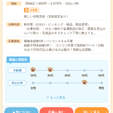
【時給】1,900円 ～2,375円 ・日払いOK
時給
交通費
嬉しい全額支給（支給規定あり）
軽作業（仕分け・ピッキング・検品、商品管理）
仕事内容
〈仕事内容〉・ボタン操作で金属部品の加工・図面を見なが
らバリ取り・完成品のキズチェック丁寧に教えても…
職種未経験OK / パソコンスキル不要
応募資格
経験不問未経験OK！ コツコツ作業で高時給ワーク！日勤
のみで月30万以上稼げるのは魅力！気軽な志望動…
職場の雰囲気
年齢層
20代
30代
40代
50代
60代
男女比率
女性
男性
もっと見る
気になる!
応募へ進む
詳しく見る