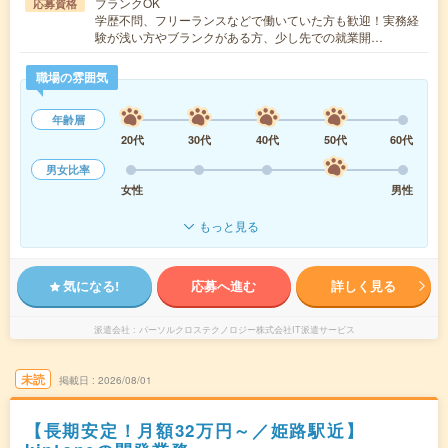
ブランクOK
応募資格
学歴不問、フリーランスなどで働いていた方も歓迎！実務経
験が浅い方やブランクがある方、少し先での就業開…
職場の雰囲気
年齢層
20代
30代
40代
50代
60代
男女比率
女性
男性
もっと見る
気になる!
応募へ進む
詳しく見る
派遣会社
パーソルクロステクノロジー株式会社IT派遣サービス
未読
掲載日
2026/08/01
【長期安定！月額32万円～／姫路駅近】