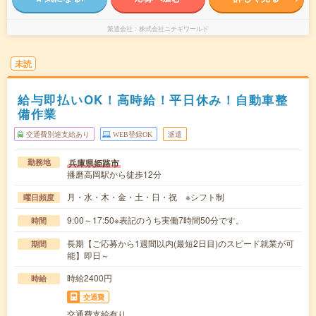
派遣会社
株式会社ニチギワールド
未読
給与即払いOK！高時給！平日休み！自動車整
備作業
交通費別途支給あり
WEB登録OK
派遣
兵庫県姫路市
勤務地
播磨高岡駅から徒歩12分
月・水・木・金・土・日・祝 ※シフト制
曜日頻度
9:00～17:50※表記のうち実働7時間50分です。
時間
長期【ご応募から1週間以内(最短2日目)のスピード就業が可
期間
能】即日～
時給2400円
時給
交通費
交通費支給有り