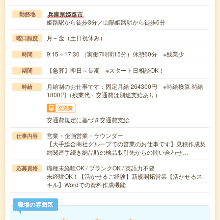
兵庫県姫路市
勤務地
姫路駅から徒歩3分／山陽姫路駅から徒歩6分
月～金（土日祝休み）
曜日頻度
9:15～17:30 （実働7時間15分）休憩60分 ※残業少
時間
【急募】即日～長期 ※スタート日相談OK！
期間
月給制のお仕事です：固定月給 264300円 ※時給換算 時給
時給
1800円（残業代・交通費は別途支給あり）
交通費
交通費規定に基づき交通費支給
営業・企画営業・ラウンダー
仕事内容
【大手総合商社グループでの営業のお仕事です】見積作成契
約関連手続き納品時の検品取引先からの問い合わせ…
職種未経験OK / ブランクOK / 英語力不要
応募資格
未経験OK！【活かせるご経験】新規開拓営業【活かせるス
キル】Wordでの資料作成機能
職場の雰囲気