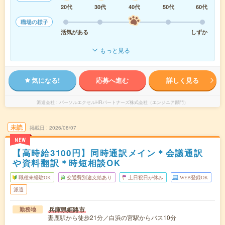
20代
30代
40代
50代
60代
職場の様子
活気がある
しずか
もっと見る
気になる!
応募へ進む
詳しく見る
派遣会社
パーソルエクセルHRパートナーズ株式会社（エンジニア部門）
未読
掲載日
2026/08/07
NEW
【高時給3100円】同時通訳メイン＊会議通訳
や資料翻訳＊時短相談OK
職種未経験OK
交通費別途支給あり
土日祝日が休み
WEB登録OK
派遣
兵庫県姫路市
勤務地
妻鹿駅から徒歩21分／白浜の宮駅からバス10分