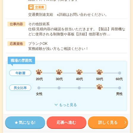
交通費
交通費別途支給 ※詳細はお問い合わせください。
その他技術系
仕事内容
仕様/見積内容の確認を担当いただきます。【製品】両替機な
どに使用される制御盤や基板【詳細】他部署が作…
ブランクOK
応募資格
実務経験が浅い方もご相談ください！
職場の雰囲気
年齢層
20代
30代
40代
50代
60代
男女比率
女性
男性
もっと見る
気になる!
応募へ進む
詳しく見る