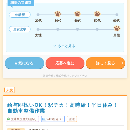
職場の雰囲気
年齢層
20代
30代
40代
50代
60代
男女比率
女性
男性
もっと見る
気になる!
応募へ進む
詳しく見る
派遣会社
株式会社パソナジョイナス
未読
給与即払いOK！駅チカ！高時給！平日休み！
自動車整備作業
交通費別途支給あり
WEB登録OK
派遣