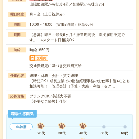
山陽姫路駅から徒歩4分／姫路駅から徒歩7分
月～金（土日祝休み）
曜日頻度
10:00～16:00 （実働8時間）休憩60分
時間
【急募】即日～最長6ヶ月の派遣期間後、直接雇用予定で
期間
す。 ※スタート日相談OK！
時給1850円
時給
交通費
交通費規定に基づき交通費支給
経理・財務・会計・英文経理
仕事内容
【時短OK！成長企業での財務経理事務のお仕事】週4なども
相談可能！・管理会計（予算・実績・利益・セグ…
ブランクOK / 英語力不要
応募資格
【必要なご経験】仕訳
職場の雰囲気
年齢層
20代
30代
40代
50代
60代