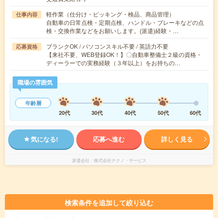
軽作業（仕分け・ピッキング・検品、商品管理）
仕事内容
自動車の日常点検・定期点検、ハンドル・ブレーキなどの点
検・交換作業などをお願いします。(派遣)経験・…
ブランクOK / パソコンスキル不要 / 英語力不要
応募資格
【来社不要、WEB登録OK！】〇自動車整備士２級の資格・
ディーラーでの実務経験（３年以上）をお持ちの…
職場の雰囲気
年齢層
20代
30代
40代
50代
60代
気になる!
応募へ進む
詳しく見る
派遣会社
株式会社テクノ・サービス
検索条件を追加して絞り込む