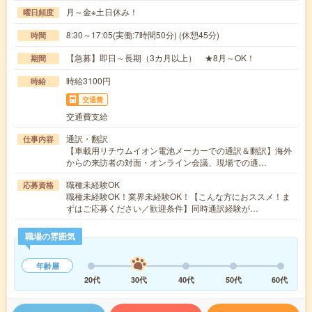
月～金※土日休み！
曜日頻度
8:30～17:05(実働:7時間50分) (休憩45分)
時間
【急募】即日～長期（3カ月以上） ★8月～OK！
期間
時給3100円
時給
交通費
交通費支給
通訳・翻訳
仕事内容
【車載用リチウムイオン電池メーカーでの通訳＆翻訳】海外
からの来訪者の対面・オンライン会議、現場での通…
職種未経験OK
応募資格
職種未経験OK！業界未経験OK！【こんな方におススメ！ま
ずはご応募ください／歓迎条件】同時通訳経験が…
職場の雰囲気
年齢層
20代
30代
40代
50代
60代