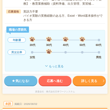
務】・教育業務補助（資料準備、出欠管理、実習補…
英語力不要
応募資格
バイオ実験の実務経験のある方、Excel・Word基本操作がで
きる方
職場の雰囲気
年齢層
20代
30代
40代
50代
60代
男女比率
女性
男性
もっと見る
気になる!
応募へ進む
詳しく見る
派遣会社
株式会社日本ワークシステム
未読
掲載日
2026/08/02