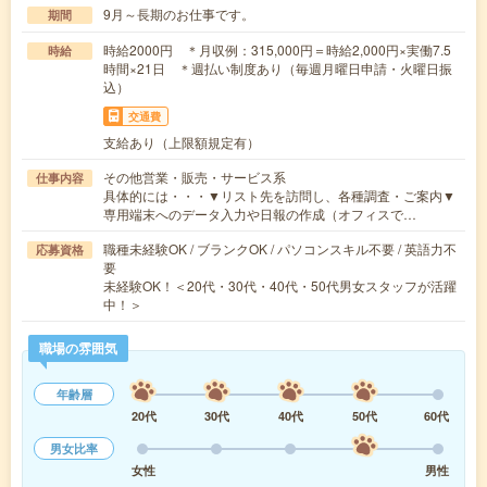
9月～長期のお仕事です。
期間
時給2000円 ＊月収例：315,000円＝時給2,000円×実働7.5
時給
時間×21日 ＊週払い制度あり（毎週月曜日申請・火曜日振
込）
交通費
支給あり（上限額規定有）
その他営業・販売・サービス系
仕事内容
具体的には・・・▼リスト先を訪問し、各種調査・ご案内▼
専用端末へのデータ入力や日報の作成（オフィスで…
職種未経験OK / ブランクOK / パソコンスキル不要 / 英語力不
応募資格
要
未経験OK！＜20代・30代・40代・50代男女スタッフが活躍
中！＞
職場の雰囲気
年齢層
20代
30代
40代
50代
60代
男女比率
女性
男性