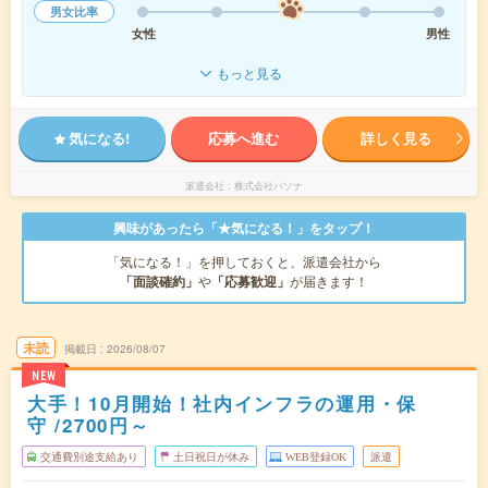
男女比率
女性
男性
もっと見る
気になる!
応募へ進む
詳しく見る
派遣会社
株式会社パソナ
興味があったら「★気になる！」をタップ！
「気になる！」を押しておくと、派遣会社から
「面談確約」
や
「応募歓迎」
が届きます！
未読
掲載日
2026/08/07
NEW
大手！10月開始！社内インフラの運用・保
守 /2700円～
交通費別途支給あり
土日祝日が休み
WEB登録OK
派遣