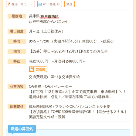
在宅・リモート
WEB登録OK
派遣
兵庫県
神戸市西区
勤務地
西神中央駅からバス5分
月～金（土日祝休み）
曜日頻度
8:45～17:30 （実働7時間45分）休憩60分 ※残業少
時間
【急募】即日～2026年12月31日頃までのお仕事
期間
時給1600円 ※月収例 248000円～
時給
交通費
交通費規定に基づき交通費支給
OA事務・OAオペレーター
仕事内容
【在宅有！12月末迄×大手企業で購買事務！車通勤可】＼！
購買経験者、必見！／医薬品製造工場での購買業…
職種未経験OK / ブランクOK / パソコンスキル不要
応募資格
【必須資格】TOEIC600未満未経験OK！【活かせるスキル】
英語定型文作成・読解
職場の雰囲気