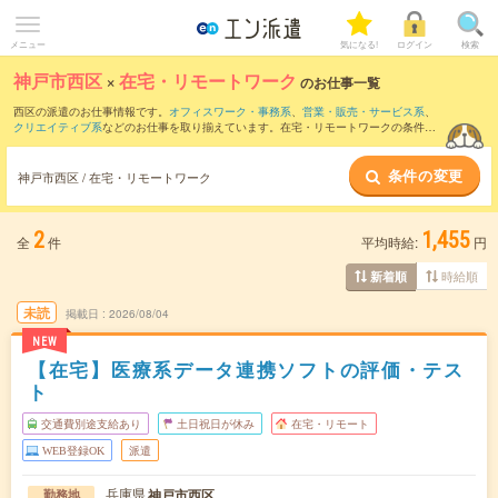
メニュー
気になる!
ログイン
検索
神戸市西区
×
在宅・リモートワーク
のお仕事一覧
西区の派遣のお仕事情報です。
オフィスワーク・事務系
、
営業・販売・サービス系
、
クリエイティブ系
などのお仕事を取り揃えています。在宅・リモートワークの条件の
他に、
交通費別途支給あり
、
職種未経験OK
、
友だちと一緒の応募OK
などのこだわり
条件も取り揃えています。
条件の変更
神戸市西区 / 在宅・リモートワーク
2
1,455
全
件
平均時給:
円
時給順
新着順
未読
掲載日
2026/08/04
NEW
【在宅】医療系データ連携ソフトの評価・テス
ト
交通費別途支給あり
土日祝日が休み
在宅・リモート
WEB登録OK
派遣
兵庫県
神戸市西区
勤務地