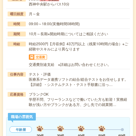
西神中央駅からバス10分
月～金
曜日頻度
09:00～18:00(実働時間08時間)
時間
10月～長期※開始時期についてはご相談ください
期間
時給2500円【月収例】43万円以上（残業10時間の場合）※ご
時給
経験やスキルにより異なります
交通費
交通費別途支給 ※詳細はお問い合わせください。
テスト・評価
仕事内容
医療系データ連携ソフトの結合/総合テストをお任せします。
【詳細】・システムテスト・テスト手順書に沿っ…
ブランクOK
応募資格
学歴不問、フリーランスなどで働いていた方も歓迎！実務経
験が浅い方やブランクがある方、少し先での就業開…
職場の雰囲気
年齢層
20代
30代
40代
50代
60代