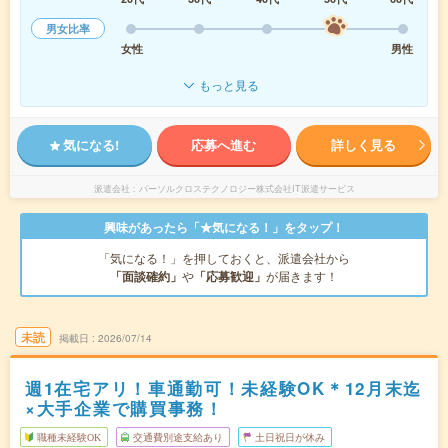
男女比率
女性
男性
もっと見る
気になる!
応募へ進む
詳しく見る
派遣会社
パーソルクロステクノロジー株式会社IT派遣サービス
興味があったら「★気になる！」をタップ！
「気になる！」を押しておくと、派遣会社から
「面談確約」
や
「応募歓迎」
が届きます！
未読
掲載日
2026/07/14
週1在宅アリ！車通勤可！未経験OK＊12月末迄
×大手企業で購買事務！
職種未経験OK
交通費別途支給あり
土日祝日が休み