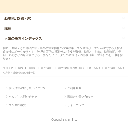
勤務地 / 路線・駅
職種
人気の検索インデックス
神戸市西区 - その他軽作業・製造の派遣情報の検索結果。エン派遣は、エンが運営する人材派
遣会社のポータルサイト。神戸市西区の派遣/求人情報を職種、勤務地、時給、勤務時間、長
期・短期などの希望条件から、あなたにピッタリの派遣（その他軽作業・製造）のお仕事を探
せます。
派遣TOP
関西
兵庫県
神戸市西区
神戸市西区 軽作業・物流・工場・その他
神戸市西区 その他
軽作業・製造の派遣の仕事一覧
個人情報の取り扱いについて
ご利用規約
ヘルプ・お問い合わせ
掲載のお問い合わせ
エン会社概要
サイトマップ
Copyright © en Inc.