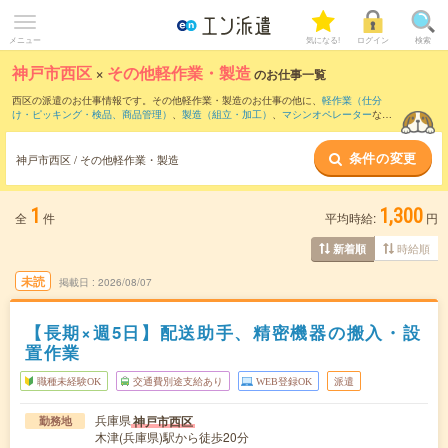
メニュー
気になる!
ログイン
検索
神戸市西区
×
その他軽作業・製造
のお仕事一覧
西区の派遣のお仕事情報です。その他軽作業・製造のお仕事の他に、
軽作業（仕分
け・ピッキング・検品、商品管理）
、
製造（組立・加工）
、
マシンオペレーター
など
を取り揃えています。さらに、
短期
・
単発
などの期間や、
職種未経験OK
などのこだわ
り条件で絞り込んでいただけます。
条件の変更
神戸市西区 / その他軽作業・製造
1
1,300
全
件
平均時給:
円
時給順
新着順
未読
掲載日
2026/08/07
【長期×週5日】配送助手、精密機器の搬入・設
置作業
職種未経験OK
交通費別途支給あり
WEB登録OK
派遣
兵庫県
神戸市西区
勤務地
木津(兵庫県)駅から徒歩20分