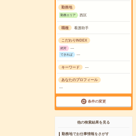
勤務地
西区
勤務エリア
職種
看護助手
こだわりINDEX
---
絶対
---
できれば
キーワード
---
あなたのプロフィール
---
条件の変更
他の検索結果を見る
勤務地でお仕事情報をさがす