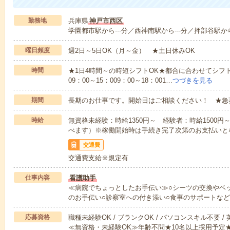
勤務地
兵庫県
神戸市西区
学園都市駅から---分／西神南駅から---分／押部谷駅から-
曜日頻度
週2日～5日OK（月～金） ★土日休みOK
時間
★1日4時間～の時短シフトOK★都合に合わせてシフト
09：00～15：009：00～18：001…
つづきを見る
期間
長期のお仕事です。開始日はご相談ください！ ★急
時給
無資格未経験：時給1350円～ 経験者：時給1500
べます）※稼働開始時は手続き完了次第のお支払いと
交通費
交通費支給※規定有
仕事内容
看護助手
≪病院でちょっとしたお手伝い≫○シーツの交換やベ
のお手伝い○診察室への付き添い○食事のサポートな
応募資格
職種未経験OK / ブランクOK / パソコンスキル不要 /
≪無資格・未経験OK≫年齢不問★10名以上採用予定