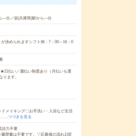
--分／栄(兵庫県)駅から---分
が決められますシフト例：7：00～16：0
募
円～★日払い／週払い制度あり（月払いも選
なります。
ッドメイキング〇お手洗い・入浴など生活
ど……
つづきを見る
 英語力不要
★履歴書は不要です。▽応募後の流れ1)翌