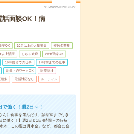
No.MNPWW829673-22
電話面談OK！病
新卒OK
10名以上の大量募集
複数名募集
0歳以上活躍
しゅふ歓迎
WEB登録OK
16時前までの仕事
17時前までの仕事
副業・WワークOK
医療福祉
派遣多
電話対応なし
ルーティン
日で働く！週2日～！
さんに食事を運んだり、診察室まで付き
に働く！】週2日＆1日4時間～の時短
は水木、この週は月水金」など、都合に合