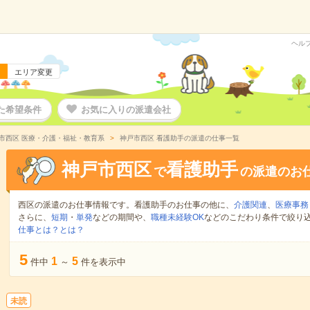
ヘル
エリア変更
た希望条件
お気に入りの派遣会社
市西区 医療・介護・福祉・教育系
神戸市西区 看護助手の派遣の仕事一覧
神戸市西区
看護助手
で
の派遣のお
西区の派遣のお仕事情報です。看護助手のお仕事の他に、
介護関連
、
医療事務
さらに、
短期
・
単発
などの期間や、
職種未経験OK
などのこだわり条件で絞り
仕事とは？とは？
5
1
5
件中
～
件を表示中
未読