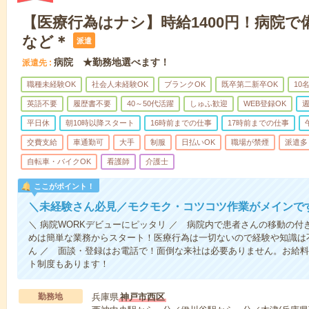
【医療行為はナシ】時給1400円！病院
など＊
派遣
病院 ★勤務地選べます！
派遣先
職種未経験OK
社会人未経験OK
ブランクOK
既卒第二新卒OK
10
英語不要
履歴書不要
40～50代活躍
しゅふ歓迎
WEB登録OK
週
平日休
朝10時以降スタート
16時前までの仕事
17時前までの仕事
交費支給
車通勤可
大手
制服
日払いOK
職場が禁煙
派遣多
自転車・バイクOK
看護師
介護士
ここがポイント！
＼未経験さん必見／モクモク・コツコツ作業がメインで
＼ 病院WORKデビューにピッタリ ／ 病院内で患者さんの移動の
めは簡単な業務からスタート！医療行為は一切ないので経験や知識は
ん ／ 面談・登録はお電話で！面倒な来社は必要ありません。お給料
ト制度もあります！
勤務地
兵庫県
神戸市西区