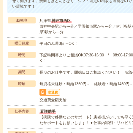
せて働けます。残業もほとんどなく、シフト固定の相談も可能なので
い環境です！
勤務地
兵庫県
神戸市西区
西神中央駅から---分／学園都市駅から---分／伊川谷駅か
県)駅から---分
曜日頻度
平日のみ週3日～OK！
時間
下記時間帯よりご相談OK07:30-16:30 / 08:00-17:
K！
期間
長期のお仕事です。開始日はご相談ください！ ※急
時給
無資格未経験：時給1350円～ 経験者：時給1450
交通費
交通費全額支給
仕事内容
看護助手
【病院で移動などのサポート】患者様が少しでも早く
たサポートをお願いします！▼仕事内容例・リハビリ