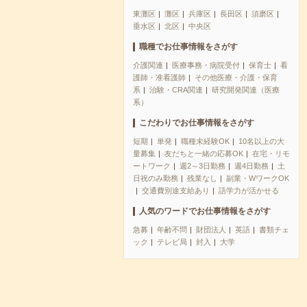
東灘区
灘区
兵庫区
長田区
須磨区
垂水区
北区
中央区
職種でお仕事情報をさがす
介護関連
医療事務・病院受付
保育士
看
護師・准看護師
その他医療・介護・保育
系
治験・CRA関連
研究開発関連（医療
系）
こだわりでお仕事情報をさがす
短期
単発
職種未経験OK
10名以上の大
量募集
友だちと一緒の応募OK
在宅・リモ
ートワーク
週2～3日勤務
週4日勤務
土
日祝のみ勤務
残業なし
副業・WワークOK
交通費別途支給あり
語学力が活かせる
人気のワードでお仕事情報をさがす
急募
年齢不問
財団法人
英語
書類チェ
ック
テレビ局
封入
大学