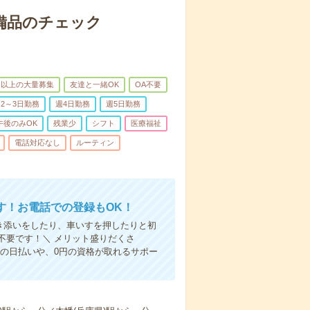
で備品のチェック
名以上の大量募集
友達と一緒OK
OA不要
2～3日勤務
週4日勤務
週5日勤務
午後のみOK
残業少
シフト
医療福祉
電話対応なし
ルーティン
す！お電話での登録もOK！
付き添いをしたり、車いすを押したりと初
不要です！＼ メリット盛りだくさ
の日払いや、0円の資格が取れるサポー