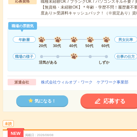
応募資格
職種未経験OK / ブランクOK / パソコンスキル不要 /
【無資格・未経験OK】＊年齢・学歴不問！履歴書不要
度あり≫受講料キャッシュバック！（※規定あり）資
職場の雰囲気
年齢層
男女比率
20代
30代
40代
50代
60代
職場の様子
仕事の仕方
活気がある
しずか
株式会社ウィルオブ・ワーク ケアワーク事業部
派遣会社
応募する
気になる！
未読
NEW
掲載日
2026/08/08