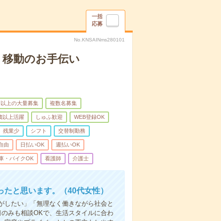
一括
応募
No.KNSAINms280101
、移動のお手伝い
名以上の大量募集
複数名募集
0歳以上活躍
しゅふ歓迎
WEB登録OK
残業少
シフト
交替制勤務
自由
日払いOK
週払いOK
車・バイクOK
看護師
介護士
たと思います。（40代女性）
事がしたい」「無理なく働きながら社会と
日のみも相談OKで、生活スタイルに合わ