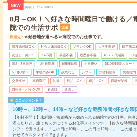
NEW
掲載日
2026/08/09
8月～OK！＼好きな時間曜日で働ける／
院での生活サポ
派遣
≪勤務地が選べる≫病院でのお仕事です。
派遣先
職種未経験OK
社会人未経験OK
ブランクOK
大学生歓迎
既卒第二
友達と一緒OK
OA不要
英語不要
履歴書不要
40～50代活躍
6
週2～3日勤務
週4日勤務
週5日勤務
土日祝休
朝10時以降スタート
5ｈ以内OK
午後のみOK
残業なし
シフト
交替制勤務
扶養控内
交費支給
車通勤可
制服
日払いOK
週払いOK
職場が禁煙
自転車・バイクOK
看護師
介護士
ここがポイント！
10時～、12時～、14時～など好きな勤務時間×好きな曜
【年齢不問！】未経験・無資格から始められる病院でのお仕事。患者
添ったりと、誰でもスグにできるお仕事メインです！【好きな時間曜日
シフトで働けます。「この日は10時～、この日は12時～」「この週
わせてカスタマイズできますよ！