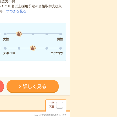
 英語力不要
！＊10名以上採用予定≪資格取得支援制
格…
つづきを見る
女性
男性
テキパキ
コツコツ
詳しく見る
一括
応募
No.NISSONTRK-1BJH107