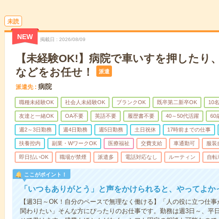
未読
NEW
掲載日
2026/08/09
【未経験OK!】病院で車いすを押したり
などをお任せ！
派遣
病院
派遣先
職種未経験OK
社会人未経験OK
ブランクOK
既卒第二新卒OK
10
友達と一緒OK
OA不要
英語不要
履歴書不要
40～50代活躍
6
週2～3日勤務
週4日勤務
週5日勤務
土日祝休
17時前までの仕事
扶養控内
副業・WワークOK
医療福祉
交費支給
車通勤可
服装
即日払いOK
職場が禁煙
派遣多
電話対応なし
ルーティン
自転
ここがポイント！
「いつもありがとう」と声をかけられると、やってよかっ
【週3日～OK！自分のペースで無理なく働ける】「人の役に立つ仕
関わりたい」そんな方にぴったりのお仕事です。勤務は週3日～、平