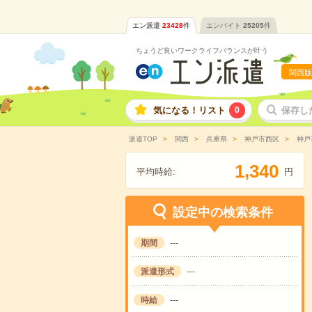
エン派遣
23428
件
エンバイト
25205
件
ちょうど良いワークライフバランスが叶う
関西版
気になる！リスト
0
保存し
派遣TOP
関西
兵庫県
神戸市西区
神戸
,
1
3
4
0
平均時給:
円
設定中の検索条件
期間
---
派遣形式
---
時給
---