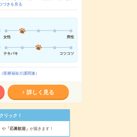
つづきを見る
女性
男性
テキパキ
コツコツ
（医療福祉介護関連）
詳しく見る
クリック！
」
や
「応募歓迎」
が届きます！